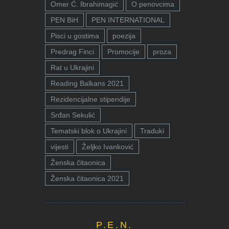
Omer Ć. Ibrahimagić
O penovcima
PEN BiH
PEN INTERNATIONAL
Pisci u gostima
poezija
Predrag Finci
Promocije
proza
Rat u Ukrajini
Reading Balkans 2021
Rezidencijalne stipendije
Srđan Sekulić
Tematski blok o Ukrajini
Traduki
vijesti
Željko Ivanković
Ženska čitaonica
Ženska čitaonica 2021
P.E.N.