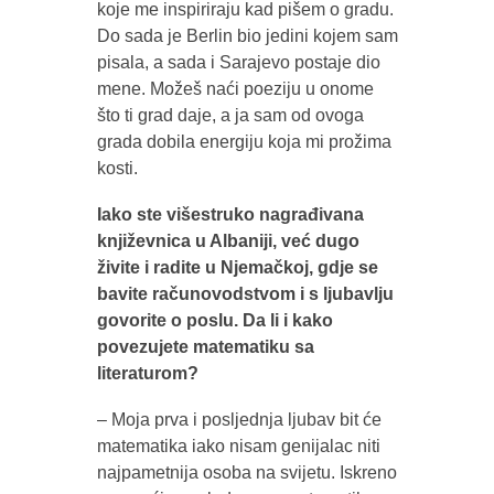
koje me inspiriraju kad pišem o gradu.
Do sada je Berlin bio jedini kojem sam
pisala, a sada i Sarajevo postaje dio
mene. Možeš naći poeziju u onome
što ti grad daje, a ja sam od ovoga
grada dobila energiju koja mi prožima
kosti.
Iako ste višestruko nagrađivana
književnica u Albaniji, već dugo
živite i radite u Njemačkoj, gdje se
bavite računovodstvom i s ljubavlju
govorite o poslu. Da li i kako
povezujete matematiku sa
literaturom?
– Moja prva i posljednja ljubav bit će
matematika iako nisam genijalac niti
najpametnija osoba na svijetu. Iskreno