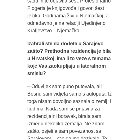
sada ih je objavila šest. Profesionalno
Flogerta je knjigovođa i govori šest
jezika. Godinama živi u Njemačkoj, a
odnedavno je na relaciji Ujedinjeno
Kraljevstvo – Njemačka.
Izabrali ste da dođete u Sarajevo.
zašto? Prethodna rezidencija je bila
u Hrvatskoj. ima li to veze s temama
koje Vas zaokupljaju u lateralnom
smislu?
– Oduvijek sam puno putovala, ali
Bosnu sam vidjela samo s autoputa. Iz
toga nisam dovoljno saznala o zemlji i
ljudima. Kada sam se prijavila za
rezidencijalni boravak, birala sam
između nekoliko zemalja. Ne znam
zašto, osjetila sam povezanost sa
Sarajevom – kao da me dozivalo. To