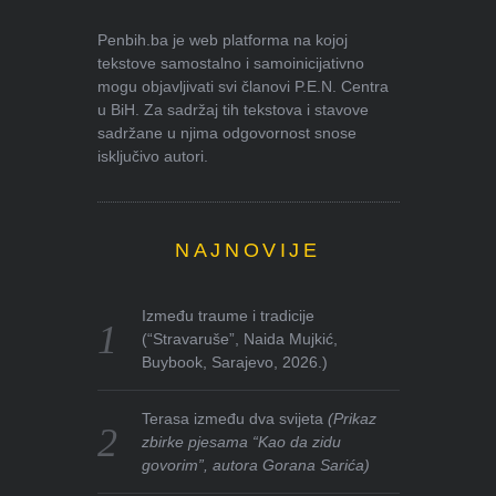
Penbih.ba je web platforma na kojoj
tekstove samostalno i samoinicijativno
mogu objavljivati svi članovi P.E.N. Centra
u BiH. Za sadržaj tih tekstova i stavove
sadržane u njima odgovornost snose
isključivo autori.
NAJNOVIJE
Između traume i tradicije
(“Stravaruše”, Naida Mujkić,
Buybook, Sarajevo, 2026.)
Terasa između dva svijeta
(Prikaz
zbirke pjesama “Kao da zidu
govorim”, autora Gorana Sarića)