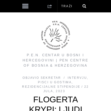
P.E.N. CENTAR U BOSNI I
HERCEGOVINI | PEN CENTRE
OF BOSNIA & HERZEGOVINA
OBJAVIO
SEKRETAR
INTERVJU
,
PISCI U GOSTIMA
,
REZIDENCIJALNE STIPENDIJE
22
JULA, 2023
FLOGERTA
KRYPI: LJUDI