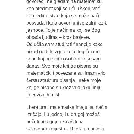
govoreći, ne gledam na matematiku
kao predmet koji se uči u školi, već
kao jedinu stvar koja se može naći
posvuda i koja govori univerzalni jezik
jasnoće. To je način na koji se Bog
obraća ljudima – kroz brojeve.
Odlučila sam studirati financije kako
nikad ne bih izgubila taj logični dio
sebe koji me čini osobom koja sam
danas. Sve moje knjige pisane su
matematički i povezane su. Imam vrlo
čvrstu strukturu pisanja i neke moje
knjige pisane su kroz vrlo jaku liniju
intenzivnih misli.
Literatura i matematika imaju isti način
izričaja. I u jednoj i u drugoj možeš
početi bilo gdje i završiti na
savršenom mjestu. U literaturi pišeš u