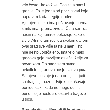
vrlo često i kako žive. Posjetila sam i
groblja. To je jedna od prvih stvari koje
napravim kada negdje dođem.
Vjerujem da ko ima poštovanje prema
smrti, ima i prema životu. Čula sam da
način na koji umreš pokazuje kako si
živio. Ali moram reći da svakim danom
ovaj grad sve više raste u meni, što
nije nešto uobičajeno. Ima vrlo malo
gradova gdje razvijem osjećaj želje za
povratkom. Do sada sam samo
nekolicinu gradova posjetila dva puta i
Sarajevo postaje jedan od njih. Ljudi
su dragi i ljubazni. Uvijek pokušavaju
pomoći čak i kada ne mogu učiniti
puno i to je nešto što ostavlja tragove
u srcu.
Pronalazite li sličnosti ili kontraste