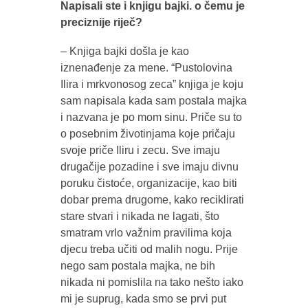
Napisali ste i knjigu bajki. o čemu je
preciznije riječ?
– Knjiga bajki došla je kao
iznenađenje za mene. “Pustolovina
Ilira i mrkvonosog zeca” knjiga je koju
sam napisala kada sam postala majka
i nazvana je po mom sinu. Priče su to
o posebnim životinjama koje pričaju
svoje priče Iliru i zecu. Sve imaju
drugačije pozadine i sve imaju divnu
poruku čistoće, organizacije, kao biti
dobar prema drugome, kako reciklirati
stare stvari i nikada ne lagati, što
smatram vrlo važnim pravilima koja
djecu treba učiti od malih nogu. Prije
nego sam postala majka, ne bih
nikada ni pomislila na tako nešto iako
mi je suprug, kada smo se prvi put