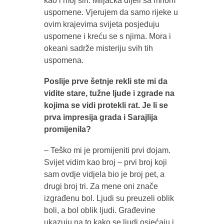
kao i moj sin. Miljacka dijeli sa mnom
uspomene. Vjerujem da samo rijeke u
ovim krajevima svijeta posjeduju
uspomene i kreću se s njima. Mora i
okeani sadrže misteriju svih tih
uspomena.
Poslije prve šetnje rekli ste mi da
vidite stare, tužne ljude i zgrade na
kojima se vidi protekli rat. Je li se
prva impresija grada i Sarajlija
promijenila?
– Teško mi je promijeniti prvi dojam.
Svijet vidim kao broj – prvi broj koji
sam ovdje vidjela bio je broj pet, a
drugi broj tri. Za mene oni znače
izgrađenu bol. Ljudi su preuzeli oblik
boli, a bol oblik ljudi. Građevine
ukazuju na to kako se ljudi osjećaju i