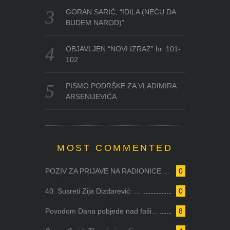
GORAN SARIĆ, “IDILA (NEĆU DA
BUDEM NAROD)”
OBJAVLJEN “NOVI IZRAZ” br. 101-
102
PISMO PODRŠKE ZA VLADIMIRA
ARSENIJEVIĆA
MOST COMMENTED
POZIV ZA PRIJAVE NA RADIONICE ...
0
40. Susreti Zija Dizdarević: ...
0
Povodom Dana pobjede nad faši...
8