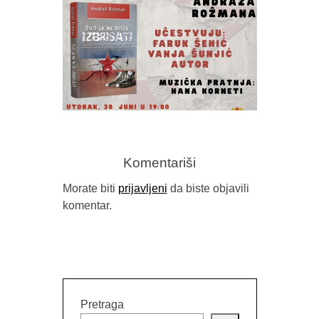
HANA K
AUTONOM
N
PROMOCIJA KNJIGE “OVO SE NE
MOŽE IZBRISATI” ANDRAŽA
Komentariši
ROŽMANA
Morate biti
prijavljeni
da biste objavili
komentar.
Pretraga