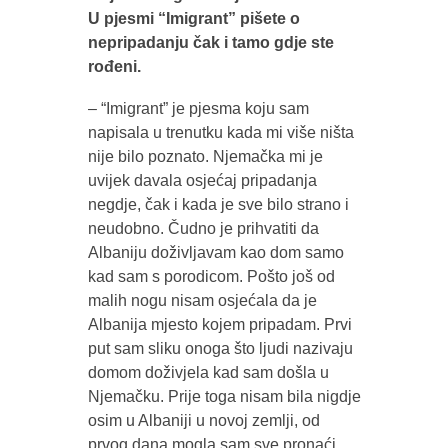
U pjesmi “Imigrant” pišete o
nepripadanju čak i tamo gdje ste
rođeni.
– “Imigrant” je pjesma koju sam
napisala u trenutku kada mi više ništa
nije bilo poznato. Njemačka mi je
uvijek davala osjećaj pripadanja
negdje, čak i kada je sve bilo strano i
neudobno. Čudno je prihvatiti da
Albaniju doživljavam kao dom samo
kad sam s porodicom. Pošto još od
malih nogu nisam osjećala da je
Albanija mjesto kojem pripadam. Prvi
put sam sliku onoga što ljudi nazivaju
domom doživjela kad sam došla u
Njemačku. Prije toga nisam bila nigdje
osim u Albaniji u novoj zemlji, od
prvog dana mogla sam sve pronaći,