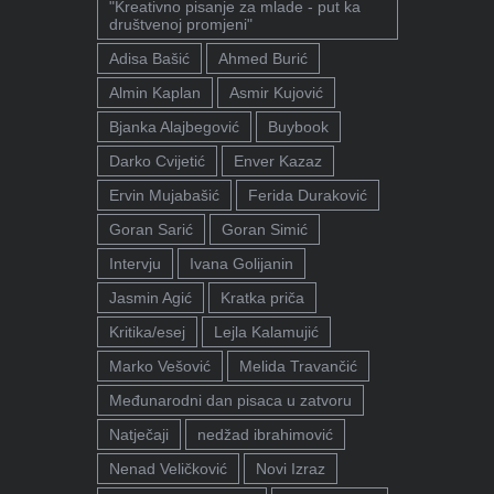
"Kreativno pisanje za mlade - put ka
društvenoj promjeni"
Adisa Bašić
Ahmed Burić
Almin Kaplan
Asmir Kujović
Bjanka Alajbegović
Buybook
Darko Cvijetić
Enver Kazaz
Ervin Mujabašić
Ferida Duraković
Goran Sarić
Goran Simić
Intervju
Ivana Golijanin
Jasmin Agić
Kratka priča
Kritika/esej
Lejla Kalamujić
Marko Vešović
Melida Travančić
Međunarodni dan pisaca u zatvoru
Natječaji
nedžad ibrahimović
Nenad Veličković
Novi Izraz