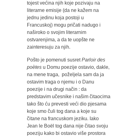
tojest većina njih koje pozivaju na
literarne emisije (da ne kažem na
jednu jedinu koja postoji u
Francuskoj) mogu pričati nadugo i
naširoko o svojim literarnim
ostvarenjima, a da te uopšte ne
zainteresuju za njih.
Pošto je pomenuti susret
Parloir des
poètes
u Domu poezije ostavio, dakle,
na mene traga, poželjela sam da ja
ostavim traga o njemu i o Danu
poezije i na drugi način : da
predstavim učesnike i našim čitaocima
tako što ću prevesti veći dio pjesama
koje smo čuli tog dana a koje su
čitane na francuskom jeziku. Iako
Jean le Boël tog dana nije čitao svoju
poeziju kako bi ostavio više prostora