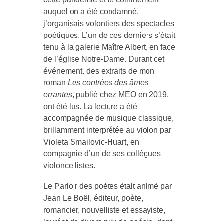
auquel on a été condamné,
j’organisais volontiers des spectacles
poétiques. L’un de ces derniers s’était
tenu à la galerie Maître Albert, en face
de l’église Notre-Dame. Durant cet
événement, des extraits de mon
roman
Les contrées des âmes
errantes
, publié chez MEO en 2019,
ont été lus. La lecture a été
accompagnée de musique classique,
brillamment interprétée au violon par
Violeta Smailovic-Huart, en
compagnie d’un de ses collègues
violoncellistes.
Le Parloir des poètes était animé par
Jean Le Boël, éditeur, poète,
romancier, nouvelliste et essayiste,