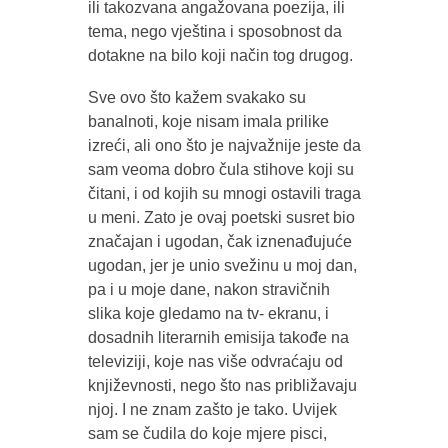
ili takozvana angažovana poezija, ili
tema, nego vještina i sposobnost da
dotakne na bilo koji način tog drugog.
Sve ovo što kažem svakako su
banalnoti, koje nisam imala prilike
izreći, ali ono što je najvažnije jeste da
sam veoma dobro čula stihove koji su
čitani, i od kojih su mnogi ostavili traga
u meni. Zato je ovaj poetski susret bio
značajan i ugodan, čak iznenađujuće
ugodan, jer je unio svežinu u moj dan,
pa i u moje dane, nakon stravičnih
slika koje gledamo na tv- ekranu, i
dosadnih literarnih emisija takođe na
televiziji, koje nas više odvraćaju od
književnosti, nego što nas približavaju
njoj. I ne znam zašto je tako. Uvijek
sam se čudila do koje mjere pisci,