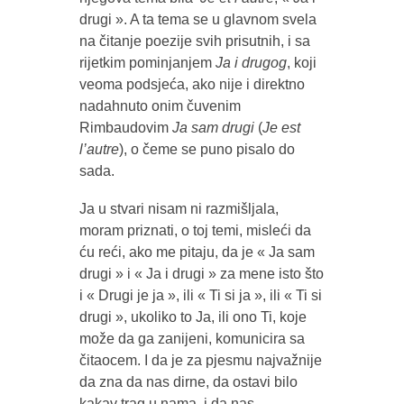
drugi ». A ta tema se u glavnom svela
na čitanje poezije svih prisutnih, i sa
rijetkim pominjanjem
Ja i drugog
, koji
veoma podsjeća, ako nije i direktno
nadahnuto onim čuvenim
Rimbaudovim
Ja sam drugi
(
Je est
l’autre
), o čeme se puno pisalo do
sada.
Ja u stvari nisam ni razmišljala,
moram priznati, o toj temi, misleći da
ću reći, ako me pitaju, da je « Ja sam
drugi » i « Ja i drugi » za mene isto što
i « Drugi je ja », ili « Ti si ja », ili « Ti si
drugi », ukoliko to Ja, ili ono Ti, koje
može da ga zanijeni, komunicira sa
čitaocem. I da je za pjesmu najvažnije
da zna da nas dirne, da ostavi bilo
kakav trag u nama, i da nas,