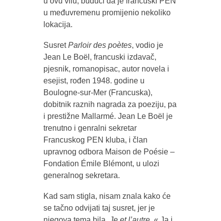
u ovu vilu, budući da je francuski PEN
u međuvremenu promijenio nekoliko
lokacija.
Susret
Parloir des poètes
, vodio je
Jean Le Boël, francuski izdavač,
pjesnik, romanopisac, autor novela i
esejist, rođen 1948. godine u
Boulogne-sur-Mer (Francuska),
dobitnik raznih nagrada za poeziju, pa
i prestižne Mallarmé. Jean Le Boël je
trenutno i genralni sekretar
Francuskog PEN kluba, i član
upravnog odbora Maison de Poésie –
Fondation Émile Blémont, u ulozi
generalnog sekretara.
Kad sam stigla, nisam znala kako će
se tačno odvijati taj susret, jer je
njegova tema bila
Je et l’autre
, « Ja i