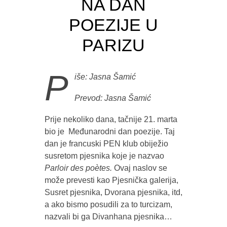
NA DAN
POEZIJE U
PARIZU
P
iše: Jasna Šamić
Prevod: Jasna Šamić
Prije nekoliko dana, tačnije 21. marta
bio je Međunarodni dan poezije. Taj
dan je francuski PEN klub obiježio
susretom pjesnika koje je nazvao
Parloir des poètes.
Ovaj naslov se
može prevesti kao Pjesnička galerija,
Susret pjesnika, Dvorana pjesnika, itd,
a ako bismo posudili za to turcizam,
nazvali bi ga Divanhana pjesnika…