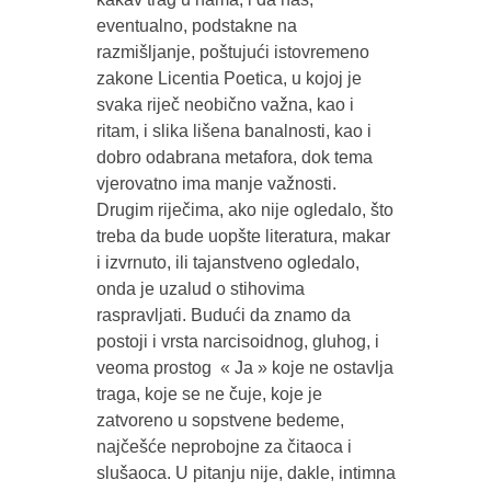
eventualno, podstakne na
razmišljanje, poštujući istovremeno
zakone Licentia Poetica, u kojoj je
svaka riječ neobično važna, kao i
ritam, i slika lišena banalnosti, kao i
dobro odabrana metafora, dok tema
vjerovatno ima manje važnosti.
Drugim riječima, ako nije ogledalo, što
treba da bude uopšte literatura, makar
i izvrnuto, ili tajanstveno ogledalo,
onda je uzalud o stihovima
raspravljati. Budući da znamo da
postoji i vrsta narcisoidnog, gluhog, i
veoma prostog « Ja » koje ne ostavlja
traga, koje se ne čuje, koje je
zatvoreno u sopstvene bedeme,
najčešće neprobojne za čitaoca i
slušaoca. U pitanju nije, dakle, intimna