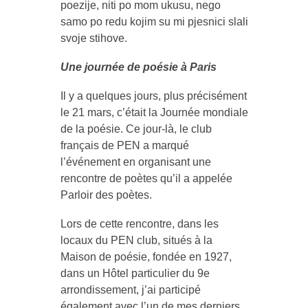
poezije, niti po mom ukusu, nego
samo po redu kojim su mi pjesnici slali
svoje stihove.
Une journée de poésie à Paris
Il y a quelques jours, plus précisément
le 21 mars, c’était la Journée mondiale
de la poésie. Ce jour-là, le club
français de PEN a marqué
l’événement en organisant une
rencontre de poètes qu’il a appelée
Parloir des poètes.
Lors de cette rencontre, dans les
locaux du PEN club, situés à la
Maison de poésie, fondée en 1927,
dans un Hôtel particulier du 9e
arrondissement, j’ai participé
également avec l’un de mes derniers