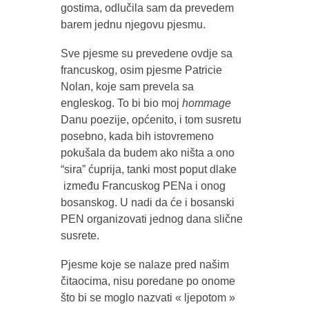
gostima, odlučila sam da prevedem
barem jednu njegovu pjesmu.
Sve pjesme su prevedene ovdje sa
francuskog, osim pjesme Patricie
Nolan, koje sam prevela sa
engleskog. To bi bio moj
hommage
Danu poezije, općenito, i tom susretu
posebno, kada bih istovremeno
pokušala da budem ako ništa a ono
“sira” ćuprija, tanki most poput dlake
između Francuskog PENa i onog
bosanskog. U nadi da će i bosanski
PEN organizovati jednog dana slične
susrete.
Pjesme koje se nalaze pred našim
čitaocima, nisu poredane po onome
što bi se moglo nazvati « ljepotom »