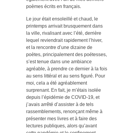
poèmes écrits en français.
Le jour était ensoleillé et chaud, le
printemps arrivait brusquement dans
la ville, rivalisant avec l’été, derrière
lequel reviendrait rapidement l’hiver,
et la rencontre d’une dizaine de
poètes, principalement des poétesses,
s’est tenue dans une ambiance
agréable, à prendre ce dernier à la fois
au sens littéral et au sens figuré. Pour
moi, cela a été agréablement
surprenant. En fait, je m’étais isolée
depuis l’épidémie de COVID-19, et
j’avais arrêté d’assister à de tels
rassemblements, renonçant même à
présenter mes livres et à faire des
lectures publiques, alors qu’avant
cette pandémie et le confinement