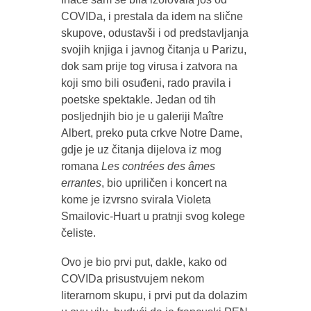
COVIDa, i prestala da idem na slične
skupove, odustavši i od predstavljanja
svojih knjiga i javnog čitanja u Parizu,
dok sam prije tog virusa i zatvora na
koji smo bili osuđeni, rado pravila i
poetske spektakle. Jedan od tih
posljednjih bio je u galeriji Maître
Albert, preko puta crkve Notre Dame,
gdje je uz čitanja dijelova iz mog
romana
Les contrées des âmes
errantes
, bio upriličen i koncert na
kome je izvrsno svirala Violeta
Smailovic-Huart u pratnji svog kolege
čeliste.
Ovo je bio prvi put, dakle, kako od
COVIDa prisustvujem nekom
literarnom skupu, i prvi put da dolazim