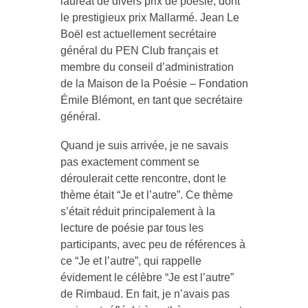
lauréat de divers prix de poésie, dont
le prestigieux prix Mallarmé. Jean Le
Boël est actuellement secrétaire
général du PEN Club français et
membre du conseil d’administration
de la Maison de la Poésie – Fondation
Émile Blémont, en tant que secrétaire
général.
Quand je suis arrivée, je ne savais
pas exactement comment se
déroulerait cette rencontre, dont le
thème était “Je et l’autre”. Ce thème
s’était réduit principalement à la
lecture de poésie par tous les
participants, avec peu de références à
ce “Je et l’autre”, qui rappelle
évidement le célèbre “Je est l’autre”
de Rimbaud. En fait, je n’avais pas