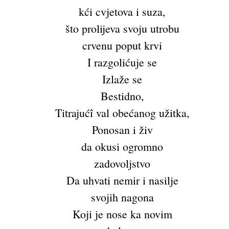
kći cvjetova i suza,
što prolijeva svoju utrobu
crvenu poput krvi
I razgolićuje se
Izlaže se
Bestidno,
Titrajućî val obećanog užitka,
Ponosan i živ
da okusi ogromno
zadovoljstvo
Da uhvati nemir i nasilje
svojih nagona
Koji je nose ka novim