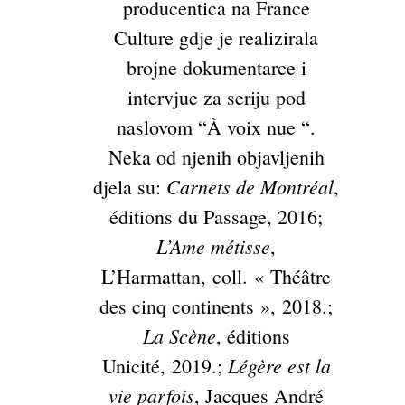
producentica na France
Culture gdje je realizirala
brojne dokumentarce i
intervjue za seriju pod
naslovom “À voix nue “.
Neka od njenih objavljenih
Carnets de Montréal
djela su:
,
éditions du Passage, 2016;
L’Ame métisse
,
L’Harmattan, coll. « Théâtre
des cinq continents », 2018.;
La Scène
, éditions
Légère est la
Unicité, 2019.;
vie parfois
, Jacques André