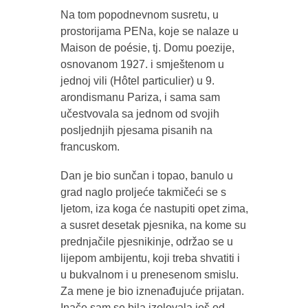
Na tom popodnevnom susretu, u
prostorijama PENa, koje se nalaze u
Maison de poésie, tj. Domu poezije,
osnovanom 1927. i smještenom u
jednoj vili (Hôtel particulier) u 9.
arondismanu Pariza, i sama sam
učestvovala sa jednom od svojih
posljednjih pjesama pisanih na
francuskom.
Dan je bio sunčan i topao, banulo u
grad naglo proljeće takmičeći se s
ljetom, iza koga će nastupiti opet zima,
a susret desetak pjesnika, na kome su
prednjačile pjesnikinje, održao se u
lijepom ambijentu, koji treba shvatiti i
u bukvalnom i u prenesenom smislu.
Za mene je bio iznenađujuće prijatan.
Inače sam se bila izolovala još od