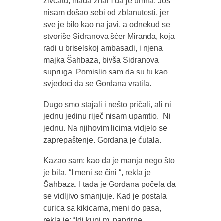
živcatu, mada znam da je umrla. Još
nisam došao sebi od zblanutosti, jer
sve je bilo kao na javi, a odnekud se
stvoriše Sidranova šćer Miranda, koja
radi u briselskoj ambasadi, i njena
majka Šahbaza, bivša Sidranova
supruga. Pomislio sam da su tu kao
svjedoci da se Gordana vratila.
Dugo smo stajali i nešto pričali, ali ni
jednu jedinu riječ nisam upamtio. Ni
jednu. Na njihovim licima vidjelo se
zaprepaštenje. Gordana je ćutala.
Kazao sam: kao da je manja nego što
je bila. “I meni se čini “, rekla je
Šahbaza. I tada je Gordana počela da
se vidljivo smanjuje. Kad je postala
curica sa kikicama, meni do pasa,
rekla je: “Idi kupi mi paprirne