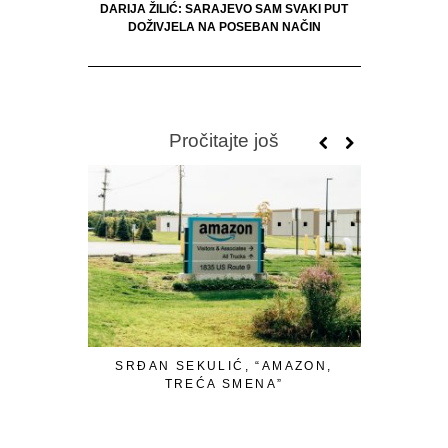
DARIJA ŽILIĆ: SARAJEVO SAM SVAKI PUT
DOŽIVJELA NA POSEBAN NAČIN
Pročitajte još
SRĐAN SEKULIĆ, “AMAZON,
S
TREĆA SMENA”
“MELKISE