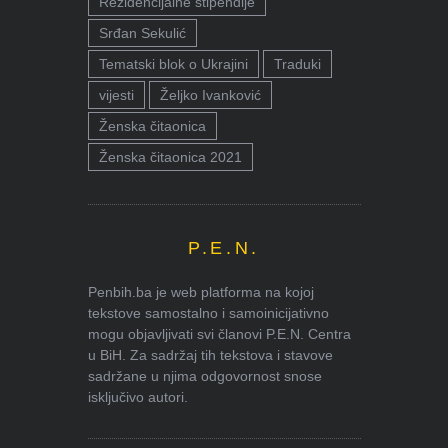
Rezidencijalne stipendije
Srđan Sekulić
Tematski blok o Ukrajini
Traduki
vijesti
Željko Ivanković
Ženska čitaonica
Ženska čitaonica 2021
P.E.N.
Penbih.ba je web platforma na kojoj
tekstove samostalno i samoinicijativno
mogu objavljivati svi članovi P.E.N. Centra
u BiH. Za sadržaj tih tekstova i stavove
sadržane u njima odgovornost snose
isključivo autori.