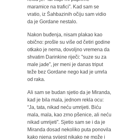
maramice na trafici”. Kad sam se
vratio, iz Šahbazinih očiju sam vidio
da je Gordane nestalo.
Nakon buđenja, nisam plakao kao
obično: prošle su više od četiri godine
otkako je nema, dovoljno vremena da
shvatim Darinkine riječi: ”suze su za
male jade”, jer meni je danas triput
teže bez Gordane nego kad je umrla
od raka.
Ali sam se budan sjetio da je Miranda,
kad je bila mala, jednom rekla ocu:
“Ja, tata, nikad neću umrijeti. Biću
mala, mala, kao zrno pšenice, ali neću
nikad umrijeti”. Sjetio sam se i da je
Miranda dosad nekoliko puta ponovila
kako njena svijest nikako ne može i