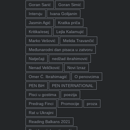
Goran Sarić
Goran Simić
Intervju
Ivana Golijanin
Jasmin Agić
Kratka priča
Kritika/esej
Lejla Kalamujić
Marko Vešović
Melida Travančić
Međunarodni dan pisaca u zatvoru
Natječaji
nedžad ibrahimović
Nenad Veličković
Novi Izraz
Omer Ć. Ibrahimagić
O penovcima
PEN BiH
PEN INTERNATIONAL
Pisci u gostima
poezija
Predrag Finci
Promocije
proza
Rat u Ukrajini
Reading Balkans 2021