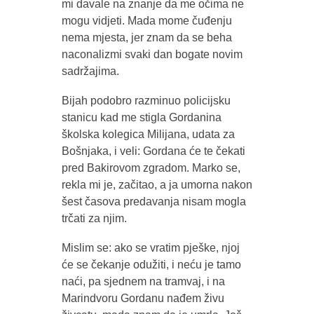
mi davale na znanje da me očima ne
mogu vidjeti. Mada mome čuđenju
nema mjesta, jer znam da se beha
naconalizmi svaki dan bogate novim
sadržajima.
Bijah podobro razminuo policijsku
stanicu kad me stigla Gordanina
školska kolegica Milijana, udata za
Bošnjaka, i veli: Gordana će te čekati
pred Bakirovom zgradom. Marko se,
rekla mi je, začitao, a ja umorna nakon
šest časova predavanja nisam mogla
trčati za njim.
Mislim se: ako se vratim pješke, njoj
će se čekanje odužiti, i neću je tamo
naći, pa sjednem na tramvaj, i na
Marindvoru Gordanu nađem živu