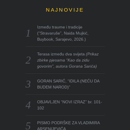
NAJNOVIJE
Između traume i tradicije
(“Stravaruše”, Naida Mujkić,
Buybook, Sarajevo, 2026.)
Terasa između dva svijeta
(Prikaz
zbirke pjesama “Kao da zidu
govorim”, autora Gorana Sarića)
GORAN SARIĆ, “IDILA (NEĆU DA
BUDEM NAROD)”
OBJAVLJEN “NOVI IZRAZ” br. 101-
102
PISMO PODRŠKE ZA VLADIMIRA
ARSENIJEVIĆA