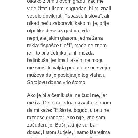
otkako živim u ovom gradu, kad me
vide čitati ulicom, sugrađani bi mi znali
veselo doviknuti: ”Ispašće ti slova”, ali
nikad neću zaboraviti kako mi je, prije
otprilike desetak godina, vrlo
neprijateljskim glasom, jedna žena
rekla: “Ispašće ti oči”, mada ne znam
je li to bila četnikulja, ili možda
balinkuša, jer ima i takvih: ne mogu
me smisliti, valjda podučene od svojih
muževa da je postojanje tog vlaha u
Sarajevu danas vrlo štetno.
Ako je bila četnikuša, ne čudi me, jer
me iza Dejtona jedna nazvala tefonom
da mi kaže: ”E što te, bogdo, u ratu ne
raznese granata”. Ako nije, vrlo sam
začuđen, jer Bošnjakinje su, bar
dosad, listom šutjele, i samo išaretima