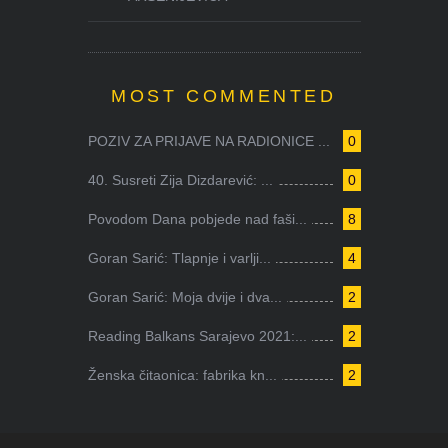
MOST COMMENTED
POZIV ZA PRIJAVE NA RADIONICE ...
0
40. Susreti Zija Dizdarević: ...
0
Povodom Dana pobjede nad faši...
8
Goran Sarić: Tlapnje i varlji...
4
Goran Sarić: Moja dvije i dva...
2
Reading Balkans Sarajevo 2021:...
2
Ženska čitaonica: fabrika kn...
2