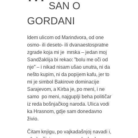
SAN O
GORDANI
Idem ulicom od Marindvora, od one
osmo- ili deseto- ili dvanaestospratne
zgrade koja mi je mrska – jedan moj
Sandžaklija bi rekao: ”bolu me oči od
nje” – i nikad nisam ušao unutra, ni da
nešto kupim, ni da popijem kafu, jer to
mi je simbol Bakirove dominacije
Sarajevom, a Kirba je, po meni, i ne
samo po meni, najguplji beha političar
iz reda bošnjačkog naroda. Ulica vodi
ka Hrasnom, gdje sam donedavno
živio.
Čitam knjigu, po vajkadašnjoj navadi i,