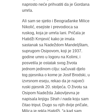
naprosto neće prihvatiti da je Gordana
umrla.
Ali sam se sjetio i Beograđanke Milice
Nikolić, esejiste i prevodioca sa
ruskog, koja je umrla lani. Pričala je
Hatidži Krnjević kako je imala
sastanak sa Nadeždom Mandeljštam,
suprugom Osipovom, koji je 1937.
godine umro u logoru na Kolimi, i
posvetila je ostatak svog života
jednom jedinom cilju: sačuvati djelo
tog pjesnika o kome je Josif Brodski, u
izvrsnom eseju, rekao da je najveći
ruski pjesnik 20. stoljeća. O životu sa
Osipom Nadežda Jakovljevna je
napisala knjigu
Strah i nada
koju sam
čitao triput. Dugo su njih dvije pričale,
Milica je rekla Hatidži, “a kad sam