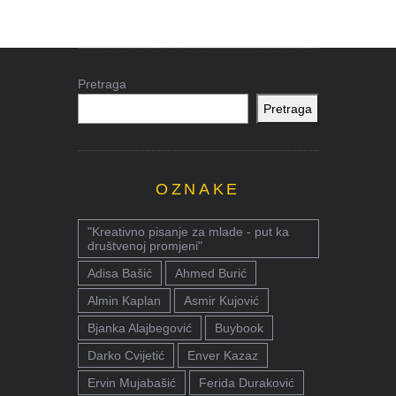
Pretraga
Pretraga
OZNAKE
"Kreativno pisanje za mlade - put ka
društvenoj promjeni"
Adisa Bašić
Ahmed Burić
Almin Kaplan
Asmir Kujović
Bjanka Alajbegović
Buybook
Darko Cvijetić
Enver Kazaz
Ervin Mujabašić
Ferida Duraković