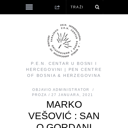
P.E.N. CENTAR U BOSNI I
HERCEGOVINI | PEN CENTRE
OF BOSNIA & HERZEGOVINA
OBJAVIO
ADMINISTRATOR
PROZA
27 JANUARA, 2021
MARKO
VEŠOVIĆ : SAN
O GORDANI