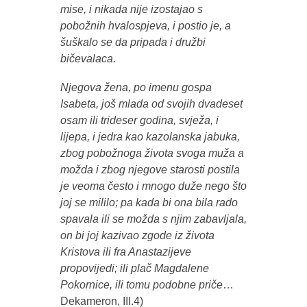
mise, i nikada nije izostajao s
pobožnih hvalospjeva, i postio je, a
šuškalo se da pripada i družbi
bičevalaca.
Njegova žena, po imenu gospa
Isabeta, još mlada od svojih dvadeset
osam ili trideser godina, svježa, i
lijepa, i jedra kao kazolanska jabuka,
zbog pobožnoga života svoga muža a
možda i zbog njegove starosti postila
je veoma često i mnogo duže nego što
joj se mililo; pa kada bi ona bila rado
spavala ili se možda s njim zabavljala,
on bi joj kazivao zgode iz života
Kristova ili fra Anastazijeve
propovijedi; ili plač Magdalene
Pokornice, ili tomu podobne priče
…
Dekameron, III.4)