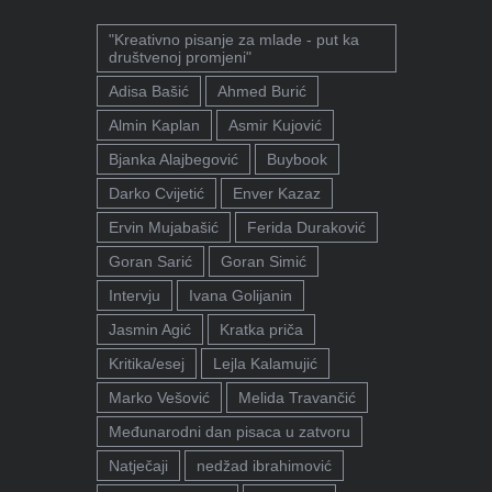
"Kreativno pisanje za mlade - put ka
društvenoj promjeni"
Adisa Bašić
Ahmed Burić
Almin Kaplan
Asmir Kujović
Bjanka Alajbegović
Buybook
Darko Cvijetić
Enver Kazaz
Ervin Mujabašić
Ferida Duraković
Goran Sarić
Goran Simić
Intervju
Ivana Golijanin
Jasmin Agić
Kratka priča
Kritika/esej
Lejla Kalamujić
Marko Vešović
Melida Travančić
Međunarodni dan pisaca u zatvoru
Natječaji
nedžad ibrahimović