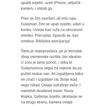
upaliti svjetlo, uzeti iPhone, uključiti
kameru, i slikati ga.
Plan se čini savršen, ali ima rupu.
Sulejman, čim se upali svjetlo, udari u
kontru. Uvene kao ruža na ubrzanom
snimku. Precvjeta. Sparuši se, kao
smokva. Biblijska asocijacija!
Šteta je nepopravljiva, jer je trenutak,
zbog vremenske razlike, bio idealan.
U zoru je tamo ponoć, i slika bi
Sulejmanova stigla na vrijeme da joj
poželi mokar san. Ali izgubljena bitka
ne znači i izgubljen rat. Bolje ikad
nego nikad. Ostaje sutrašnje veče. I
narednih dvadeset osam. Nova
klopka. Gašenje svjetla, okretanje se
na drugu stranu, kamera ostaje