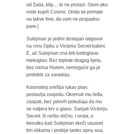
od žada, klip… to ne prolazi. Osim ako
niste kupili Cosmo. Onda se primate
na takve fore, da vam ne propadnu
pare.)
Sulejman je jedini dostojan odgovor
na crnu čipku u Victoria Secret kabini.
E, ali Sulejman zna biti tvrdoglavo
mekoglav. Bez toplote drugog tijela,
bez mirisa Hurem, nemoguće ga je
pridobiti za saradnju.
Kosmoboj smišlja lukav plan:
postavlja zasjedu. Okrenuti mu leđa,
zaspati, bez jalovih pokušaja da mu
se natjera krv u glavu. Sanjati Victoriju
Secret. Ili nešto slično. I onda, u
trenutku kad Sulejman skoči ususret
tim slikama i probije tanku opnu sna,