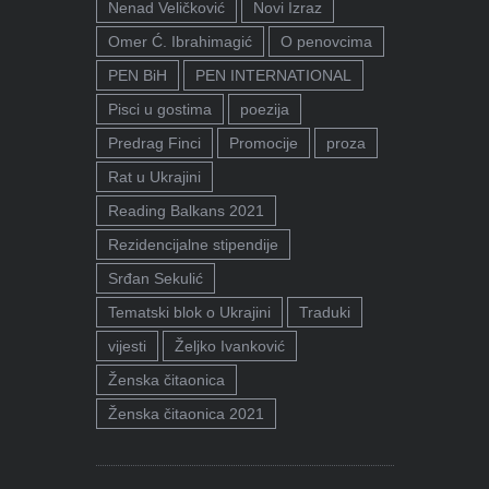
Nenad Veličković
Novi Izraz
Omer Ć. Ibrahimagić
O penovcima
PEN BiH
PEN INTERNATIONAL
Pisci u gostima
poezija
Predrag Finci
Promocije
proza
Rat u Ukrajini
Reading Balkans 2021
Rezidencijalne stipendije
Srđan Sekulić
Tematski blok o Ukrajini
Traduki
vijesti
Željko Ivanković
Ženska čitaonica
Ženska čitaonica 2021