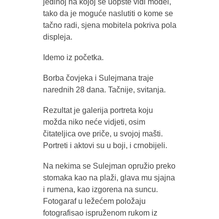
jedinoj na kojoj se uopšte vidi model,
tako da je moguće naslutiti o kome se
tačno radi, sjena mobitela pokriva pola
displeja.
Idemo iz početka.
Borba čovjeka i Sulejmana traje
narednih 28 dana. Tačnije, svitanja.
Rezultat je galerija portreta koju
možda niko neće vidjeti, osim
čitateljica ove priče, u svojoj mašti.
Portreti i aktovi su u boji, i crnobijeli.
Na nekima se Sulejman opružio preko
stomaka kao na plaži, glava mu sjajna
i rumena, kao izgorena na suncu.
Fotogaraf u ležećem položaju
fotografisao ispruženom rukom iz