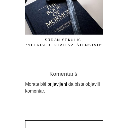
SRĐAN SEKULIĆ,
PAVILJON
“MELKISEDEKOVO SVEŠTENSTVO”
Komentariši
Morate biti
prijavljeni
da biste objavili
komentar.