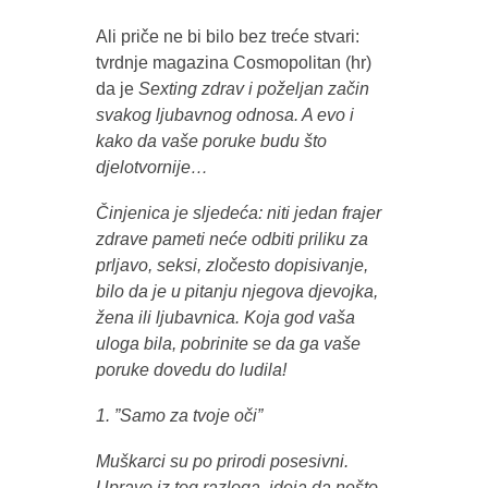
Ali priče ne bi bilo bez treće stvari:
tvrdnje magazina Cosmopolitan (hr)
da je
Sexting zdrav i poželjan začin
svakog ljubavnog odnosa. A evo i
kako da vaše poruke budu što
djelotvornije…
Činjenica je sljedeća: niti jedan frajer
zdrave pameti neće odbiti priliku za
prljavo, seksi, zločesto dopisivanje,
bilo da je u pitanju njegova djevojka,
žena ili ljubavnica. Koja god vaša
uloga bila, pobrinite se da ga vaše
poruke dovedu do ludila!
1. ”Samo za tvoje oči”
Muškarci su po prirodi posesivni.
Upravo iz tog razloga, ideja da nešto