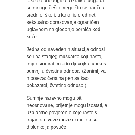
tako do unedogled. Ukratko, događa
se mnogo češće nego što se nauči u
srednjoj školi, u kojoj je predmet
seksualno obrazovanje ograničen
uglavnom na gledanje pornića kod
kuće.
Jedna od navedenih situacija odnosi
se i na starijeg muškarca koji nastoji
impresionirati mladu djevojku, uprkos
sumnji u čvrstinu odnosa. (Zanimljiva
hipoteza: čvrstina penisa kao
pokazatelj čvrstine odnosa.)
Sumnje naravno mogu biti
neosnovane, prijetnje mogu izostati, a
uzajamno povjerenje koje raste s
trajanjem veze može učiniti da se
disfunkcija povuče.