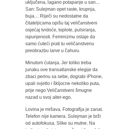
uključena, lagano potapanje u san…
San: Sulejman opet raste, krupnja,
buja… Riječi su nedostatne da
čitateljicama opišu taj veličanstveni
osjećaj tvrdoće, toplote, pulsiranja,
ispunjenosti. Feminizmu ostaje da
samo ćuteći prati tu veličanstvenu
preobrazbu larve u čahuru.
Minutom ćutanja. Jer toliko treba
junaku ove transatlanske elegije da
zbaci perinu sa sebe, dograbi iPhone,
upali svjetlo i škljocne nekoliko puta,
prije nego Veličanstveni šmugne
nazad u svoj alter-ego.
Lovina je mršava. Fotografija je zanat.
Telefon nije kamera. Sulejman je brži
od autofokusa. Slike su mutne. Na