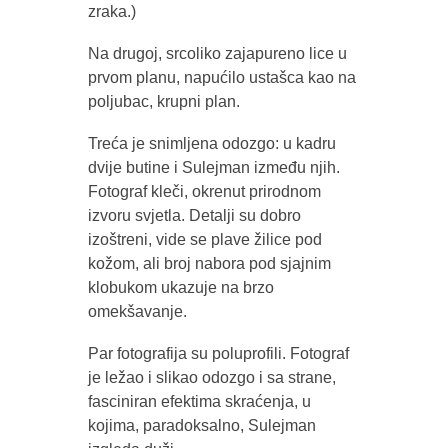
zraka.)
Na drugoj, srcoliko zajapureno lice u
prvom planu, napućilo ustašca kao na
poljubac, krupni plan.
Treća je snimljena odozgo: u kadru
dvije butine i Sulejman između njih.
Fotograf kleči, okrenut prirodnom
izvoru svjetla. Detalji su dobro
izoštreni, vide se plave žilice pod
kožom, ali broj nabora pod sjajnim
klobukom ukazuje na brzo
omekšavanje.
Par fotografija su poluprofili. Fotograf
je ležao i slikao odozgo i sa strane,
fasciniran efektima skraćenja, u
kojima, paradoksalno, Sulejman