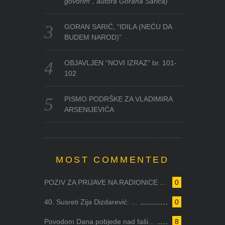
govorim”, autora Gorana Sarića)
GORAN SARIĆ, “IDILA (NEĆU DA
BUDEM NAROD)”
OBJAVLJEN “NOVI IZRAZ” br. 101-
102
PISMO PODRŠKE ZA VLADIMIRA
ARSENIJEVIĆA
MOST COMMENTED
POZIV ZA PRIJAVE NA RADIONICE ...
0
40. Susreti Zija Dizdarević: ...
0
Povodom Dana pobjede nad faši...
8