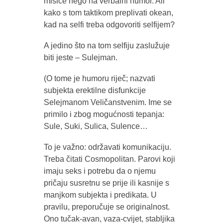
mišiće nego na verbalni humor. Ali
kako s tom taktikom preplivati okean,
kad na selfi treba odgovoriti selfijem?
A jedino što na tom selfiju zaslužuje
biti jeste – Sulejman.
(O tome je humoru riječ; nazvati
subjekta erektilne disfunkcije
Selejmanom Veličanstvenim. Ime se
primilo i zbog mogućnosti tepanja:
Sule, Suki, Sulica, Sulence…
To je važno: održavati komunikaciju.
Treba čitati Cosmopolitan. Parovi koji
imaju seks i potrebu da o njemu
pričaju susretnu se prije ili kasnije s
manjkom subjekta i predikata. U
pravilu, preporučuje se originalnost.
Ono tučak-avan, vaza-cvijet, stabljika