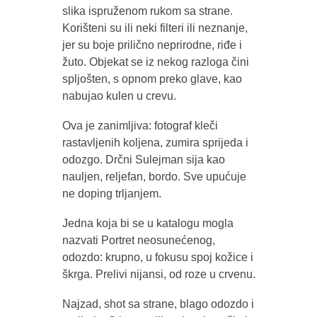
slika ispruženom rukom sa strane.
Korišteni su ili neki filteri ili neznanje,
jer su boje prilično neprirodne, riđe i
žuto. Objekat se iz nekog razloga čini
spljošten, s opnom preko glave, kao
nabujao kulen u crevu.
Ova je zanimljiva: fotograf kleči
rastavljenih koljena, zumira sprijeda i
odozgo. Drčni Sulejman sija kao
nauljen, reljefan, bordo. Sve upućuje
ne doping trljanjem.
Jedna koja bi se u katalogu mogla
nazvati Portret neosunećenog,
odozdo: krupno, u fokusu spoj kožice i
škrga. Prelivi nijansi, od roze u crvenu.
Najzad, shot sa strane, blago odozdo i