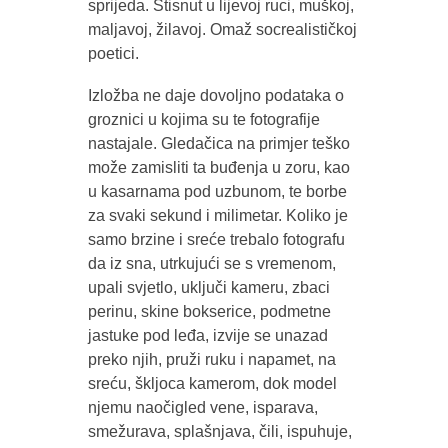
sprijeda. Stisnut u lijevoj ruci, muškoj,
maljavoj, žilavoj. Omaž socrealističkoj
poetici.
Izložba ne daje dovoljno podataka o
groznici u kojima su te fotografije
nastajale. Gledačica na primjer teško
može zamisliti ta buđenja u zoru, kao
u kasarnama pod uzbunom, te borbe
za svaki sekund i milimetar. Koliko je
samo brzine i sreće trebalo fotografu
da iz sna, utrkujući se s vremenom,
upali svjetlo, uključi kameru, zbaci
perinu, skine bokserice, podmetne
jastuke pod leđa, izvije se unazad
preko njih, pruži ruku i napamet, na
sreću, škljoca kamerom, dok model
njemu naočigled vene, isparava,
smežurava, splašnjava, čili, ispuhuje,