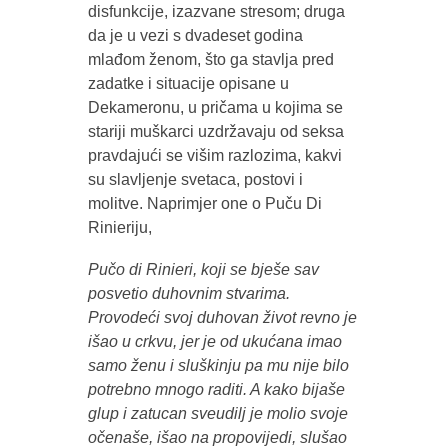
disfunkcije, izazvane stresom; druga
da je u vezi s dvadeset godina
mlađom ženom, što ga stavlja pred
zadatke i situacije opisane u
Dekameronu, u pričama u kojima se
stariji muškarci uzdržavaju od seksa
pravdajući se višim razlozima, kakvi
su slavljenje svetaca, postovi i
molitve. Naprimjer one o Puču Di
Rinieriju,
Pučo di Rinieri, koji se bješe sav
posvetio duhovnim stvarima.
Provodeći svoj duhovan život revno je
išao u crkvu, jer je od ukućana imao
samo ženu i sluškinju pa mu nije bilo
potrebno mnogo raditi. A kako bijaše
glup i zatucan sveudilj je molio svoje
očenaše, išao na propovijedi, slušao