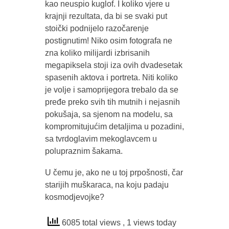
kao neuspio kuglof. I koliko vjere u
krajnji rezultata, da bi se svaki put
stoički podnijelo razočarenje
postignutim! Niko osim fotografa ne
zna koliko milijardi izbrisanih
megapiksela stoji iza ovih dvadesetak
spasenih aktova i portreta. Niti koliko
je volje i samoprijegora trebalo da se
pređe preko svih tih mutnih i nejasnih
pokušaja, sa sjenom na modelu, sa
kompromitujućim detaljima u pozadini,
sa tvrdoglavim mekoglavcem u
polupraznim šakama.
U čemu je, ako ne u toj prpošnosti, čar
starijih muškaraca, na koju padaju
kosmodjevojke?
6085 total views
, 1 views today