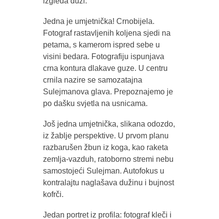
izgleda duži.
Jedna je umjetnička! Crnobijela.
Fotograf rastavljenih koljena sjedi na
petama, s kamerom ispred sebe u
visini bedara. Fotografiju ispunjava
crna kontura dlakave guze. U centru
crnila nazire se samozatajna
Sulejmanova glava. Prepoznajemo je
po dašku svjetla na usnicama.
Još jedna umjetnička, slikana odozdo,
iz žablje perspektive. U prvom planu
razbarušen žbun iz koga, kao raketa
zemlja-vazduh, ratoborno stremi nebu
samostojeći Sulejman. Autofokus u
kontralajtu naglašava dužinu i bujnost
kofrči.
Jedan portret iz profila: fotograf kleči i