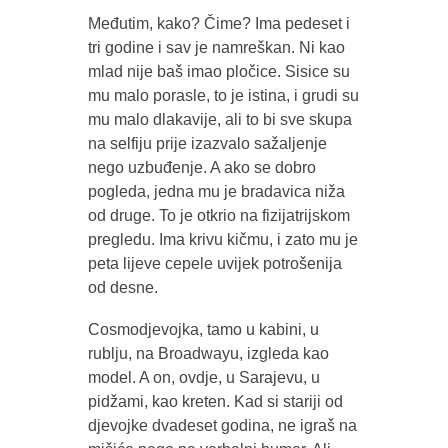
Međutim, kako? Čime? Ima pedeset i
tri godine i sav je namreškan. Ni kao
mlad nije baš imao pločice. Sisice su
mu malo porasle, to je istina, i grudi su
mu malo dlakavije, ali to bi sve skupa
na selfiju prije izazvalo sažaljenje
nego uzbuđenje. A ako se dobro
pogleda, jedna mu je bradavica niža
od druge. To je otkrio na fizijatrijskom
pregledu. Ima krivu kičmu, i zato mu je
peta lijeve cepele uvijek potrošenija
od desne.
Cosmodjevojka, tamo u kabini, u
rublju, na Broadwayu, izgleda kao
model. A on, ovdje, u Sarajevu, u
pidžami, kao kreten. Kad si stariji od
djevojke dvadeset godina, ne igraš na