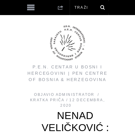
P.E.N. CENTAR U BOSNI I
HERCEGOVINI | PEN CENTRE
OF BOSNIA & HERZEGOVINA
OBJAVIO
ADMINISTRATOR
KRATKA PRIČA
12 DECEMBRA,
2020
NENAD
VELIČKOVIĆ :