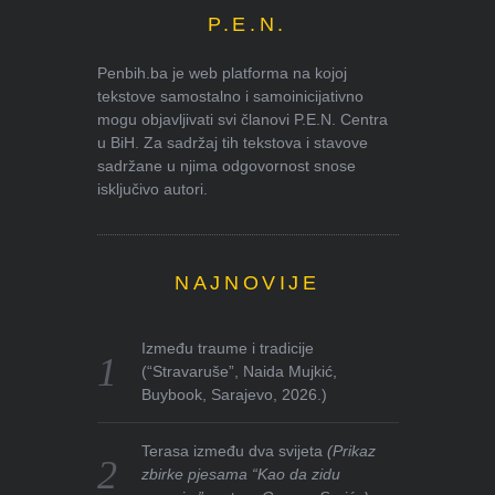
P.E.N.
Penbih.ba je web platforma na kojoj
tekstove samostalno i samoinicijativno
mogu objavljivati svi članovi P.E.N. Centra
u BiH. Za sadržaj tih tekstova i stavove
sadržane u njima odgovornost snose
isključivo autori.
NAJNOVIJE
Između traume i tradicije
(“Stravaruše”, Naida Mujkić,
Buybook, Sarajevo, 2026.)
Terasa između dva svijeta
(Prikaz
zbirke pjesama “Kao da zidu