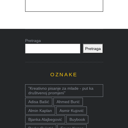
Pretraga
Pretraga
OZNAKE
"Kreativno pisanje za mlade - put ka
društvenoj promjeni"
Adisa Bašić
Ahmed Burić
Almin Kaplan
Asmir Kujović
Bjanka Alajbegović
Buybook