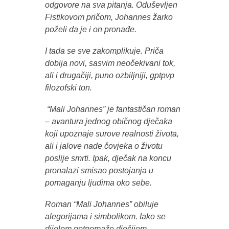
odgovore na sva pitanja.
Oduševljen
Fistikovom pričom, Johannes žarko
poželi da je i on pronađe.
I tada se sve zakomplikuje. Priča
dobija novi, sasvim neočekivani tok,
ali i drugačiji, puno ozbiljniji, gptpvp
filozofski ton.
“Mali Johannes” je fantastičan roman
– avantura jednog običnog dječaka
koji upoznaje surove realnosti života,
ali i jalove nade čovjeka o životu
poslije smrti. Ipak, dječak na koncu
pronalazi smisao postojanja u
pomaganju ljudima oko sebe.
Roman “Mali Johannes” obiluje
alegorijama i simbolikom. Iako se
dijelom potpomaže dječijom