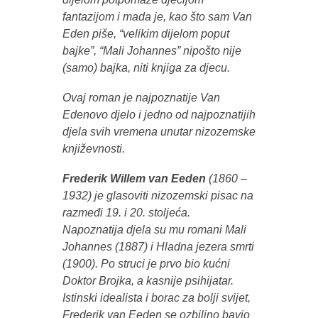
fantazijom i mada je, kao što sam Van
Eden piše, “velikim dijelom poput
bajke”, “Mali Johannes” nipošto nije
(samo) bajka, niti knjiga za djecu.
Ovaj roman je najpoznatije Van
Edenovo djelo i jedno od najpoznatijih
djela svih vremena unutar nizozemske
književnosti.
Frederik Willem van Eeden
(1860 –
1932) je glasoviti nizozemski pisac na
razmeđi 19. i 20. stoljeća.
Napoznatija djela su mu romani Mali
Johannes (1887) i Hladna jezera smrti
(1900). Po struci je prvo bio kućni
Doktor Brojka, a kasnije psihijatar.
Istinski idealista i borac za bolji svijet,
Frederik van Eeden se ozbiljno bavio