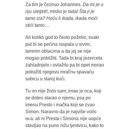
Za tim je čeznuo Johannes.
Da mi je u
nju uletjeti
!, mislio je tada!
Šta ji je
tamo iza? Hoću li ikada, ikada moći
stići tamo
…
Ali koliko god to često poželio, svaki
put bi se pećina raspala u sivim,
tamnim oblacima a da joj se nije
mogao približiti. Tada bi kraj jezerceta
zahladnjelo i ovlažilo pa bi opet morao
potražiti njegovu mračnu spavaću
sobicu u staroj kući.
Tu on nije živio sam; imao je oca, koji
se dobro starao o njemu, psa po
imenu Presto i mačka koji se zvao
Simon. Naravno da je najviše volio
oca, ali ni Presta i Simona nije uopće
stavljao na puno nižu ljestvicu, kako to