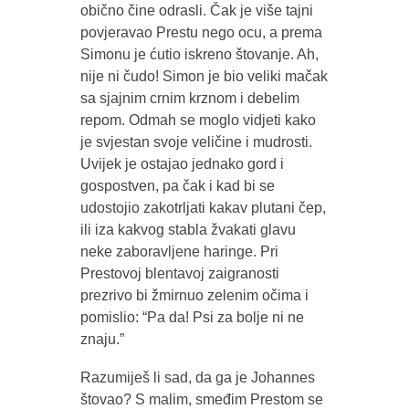
obično čine odrasli. Čak je više tajni
povjeravao Prestu nego ocu, a prema
Simonu je ćutio iskreno štovanje. Ah,
nije ni čudo! Simon je bio veliki mačak
sa sjajnim crnim krznom i debelim
repom. Odmah se moglo vidjeti kako
je svjestan svoje veličine i mudrosti.
Uvijek je ostajao jednako gord i
gospostven, pa čak i kad bi se
udostojio zakotrljati kakav plutani čep,
ili iza kakvog stabla žvakati glavu
neke zaboravljene haringe. Pri
Prestovoj blentavoj zaigranosti
prezrivo bi žmirnuo zelenim očima i
pomislio: “Pa da! Psi za bolje ni ne
znaju.”
Razumiješ li sad, da ga je Johannes
štovao? S malim, smeđim Prestom se