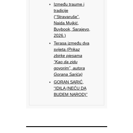
Između traume i
tradicije
(“Stravaruše”,
Naida Mujkić,
Buybook, Sarajevo,
2026.)
Terasa između dva
svijeta
(Prikaz
zbirke pjesama
“Kao da zidu
govorim”, autora
Gorana Sarića)
GORAN SARIĆ,
“IDILA (NEĆU DA
BUDEM NAROD)”