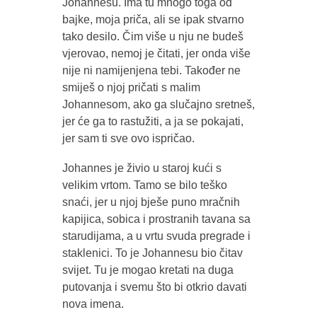
Johannesu. Ima tu mnogo toga od
bajke, moja priča, ali se ipak stvarno
tako desilo. Čim više u nju ne budeš
vjerovao, nemoj je čitati, jer onda više
nije ni namijenjena tebi. Također ne
smiješ o njoj pričati s malim
Johannesom, ako ga slučajno sretneš,
jer će ga to rastužiti, a ja se pokajati,
jer sam ti sve ovo ispričao.
Johannes je živio u staroj kući s
velikim vrtom. Tamo se bilo teško
snaći, jer u njoj bješe puno mračnih
kapijica, sobica i prostranih tavana sa
starudijama, a u vrtu svuda pregrade i
staklenici. To je Johannesu bio čitav
svijet. Tu je mogao kretati na duga
putovanja i svemu što bi otkrio davati
nova imena.