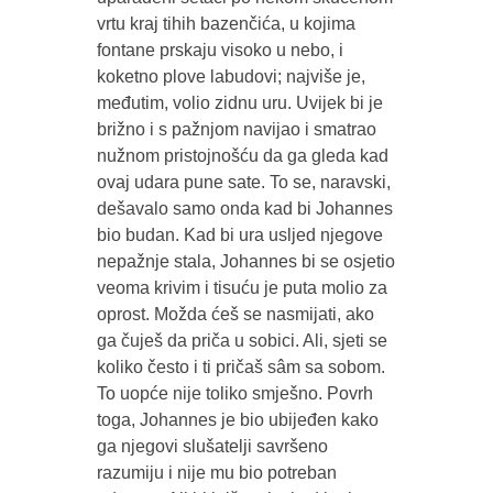
vrtu kraj tihih bazenčića, u kojima
fontane prskaju visoko u nebo, i
koketno plove labudovi; najviše je,
međutim, volio zidnu uru. Uvijek bi je
brižno i s pažnjom navijao i smatrao
nužnom pristojnošću da ga gleda kad
ovaj udara pune sate. To se, naravski,
dešavalo samo onda kad bi Johannes
bio budan. Kad bi ura usljed njegove
nepažnje stala, Johannes bi se osjetio
veoma krivim i tisuću je puta molio za
oprost. Možda ćeš se nasmijati, ako
ga čuješ da priča u sobici. Ali, sjeti se
koliko često i ti pričaš sâm sa sobom.
To uopće nije toliko smješno. Povrh
toga, Johannes je bio ubijeđen kako
ga njegovi slušatelji savršeno
razumiju i nije mu bio potreban