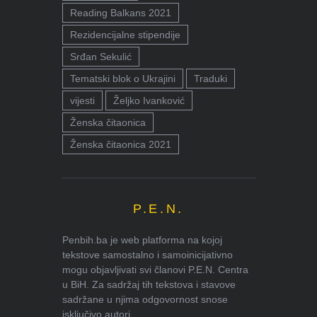
Reading Balkans 2021
Rezidencijalne stipendije
Srđan Sekulić
Tematski blok o Ukrajini
Traduki
vijesti
Željko Ivanković
Ženska čitaonica
Ženska čitaonica 2021
P.E.N.
Penbih.ba je web platforma na kojoj
tekstove samostalno i samoinicijativno
mogu objavljivati svi članovi P.E.N. Centra
u BiH. Za sadržaj tih tekstova i stavove
sadržane u njima odgovornost snose
isključivo autori.