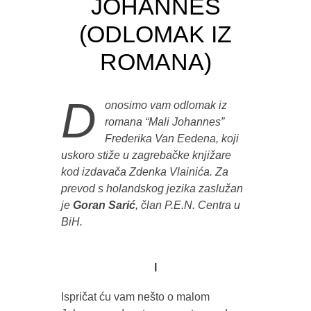
JOHANNES
(ODLOMAK IZ
ROMANA)
D
onosimo vam odlomak iz
romana “Mali Johannes”
Frederika Van Eedena, koji
uskoro stiže u zagrebačke knjižare
kod izdavača Zdenka Vlainića. Za
prevod s holandskog jezika zaslužan
je
Goran Sarić
, član P.E.N. Centra u
BiH.
I
Ispričat ću vam nešto o malom