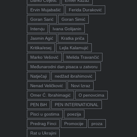
Darko Cvijetić
Enver Kazaz
Ervin Mujabašić
Ferida Duraković
Goran Sarić
Goran Simić
Intervju
Ivana Golijanin
Jasmin Agić
Kratka priča
Kritika/esej
Lejla Kalamujić
Marko Vešović
Melida Travančić
Međunarodni dan pisaca u zatvoru
Natječaji
nedžad ibrahimović
Nenad Veličković
Novi Izraz
Omer Ć. Ibrahimagić
O penovcima
PEN BiH
PEN INTERNATIONAL
Pisci u gostima
poezija
Predrag Finci
Promocije
proza
Rat u Ukrajini