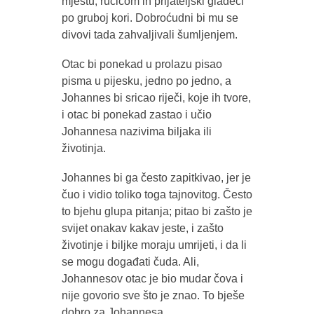
mjestu, ručicom ih prijateljski gladeći
po gruboj kori. Dobroćudni bi mu se
divovi tada zahvaljivali šumljenjem.
Otac bi ponekad u prolazu pisao
pisma u pijesku, jedno po jedno, a
Johannes bi sricao riječi, koje ih tvore,
i otac bi ponekad zastao i učio
Johannesa nazivima biljaka ili
životinja.
Johannes bi ga često zapitkivao, jer je
čuo i vidio toliko toga tajnovitog. Često
to bjehu glupa pitanja; pitao bi zašto je
svijet onakav kakav jeste, i zašto
životinje i biljke moraju umrijeti, i da li
se mogu događati čuda. Ali,
Johannesov otac je bio mudar čova i
nije govorio sve što je znao. To bješe
dobro za Johannesa.