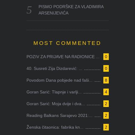
PISMO PODRŠKE ZA VLADIMIRA
ARSENIJEVIĆA
MOST COMMENTED
POZIV ZA PRIJAVE NA RADIONICE ...
0
40. Susreti Zija Dizdarević: ...
0
Povodom Dana pobjede nad faši...
8
Goran Sarić: Tlapnje i varlji...
4
Goran Sarić: Moja dvije i dva...
2
Reading Balkans Sarajevo 2021:...
2
Ženska čitaonica: fabrika kn...
2