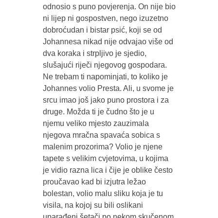
odnosio s puno povjerenja. On nije bio
ni lijep ni gospostven, nego izuzetno
dobroćudan i bistar psić, koji se od
Johannesa nikad nije odvajao više od
dva koraka i strpljivo je sjedio,
slušajući riječi njegovog gospodara.
Ne trebam ti napominjati, to koliko je
Johannes volio Presta. Ali, u svome je
srcu imao još jako puno prostora i za
druge. Možda ti je čudno što je u
njemu veliko mjesto zauzimala
njegova mračna spavaća sobica s
malenim prozorima? Volio je njene
tapete s velikim cvjetovima, u kojima
je vidio razna lica i čije je oblike često
proučavao kad bi izjutra ležao
bolestan, volio malu sliku koja je tu
visila, na kojoj su bili oslikani
uparađeni šetači po nekom skučenom