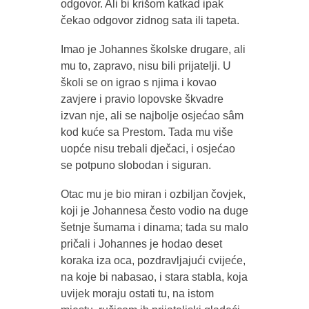
odgovor. Ali bi krišom katkad ipak
čekao odgovor zidnog sata ili tapeta.
Imao je Johannes školske drugare, ali
mu to, zapravo, nisu bili prijatelji. U
školi se on igrao s njima i kovao
zavjere i pravio lopovske škvadre
izvan nje, ali se najbolje osjećao sâm
kod kuće sa Prestom. Tada mu više
uopće nisu trebali dječaci, i osjećao
se potpuno slobodan i siguran.
Otac mu je bio miran i ozbiljan čovjek,
koji je Johannesa često vodio na duge
šetnje šumama i dinama; tada su malo
pričali i Johannes je hodao deset
koraka iza oca, pozdravljajući cvijeće,
na koje bi nabasao, i stara stabla, koja
uvijek moraju ostati tu, na istom