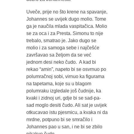
Uveče, prije no što krene na spavanje,
Johannes se uvijek dugo molio. Tome
ga je naučila mlada vaspitačica. Molio
se za oca i za Presta. Simonu to nije
trebalo, smatrao je. Jako dugo se
molio i za samoga sebe i najčešće
završavao sa željom da se već
jednom desi neko čudo. A kad bi
rekao “amin”, napeto bi se osvrnuo po
polumračnoj sobi, virnuo ka figurama
na tapetama, koje su u blagom
polumraku izgledale još čudnije, ka
kvaki i zidnoj uri, gdje bi se sad-pa-
sad moglo desiti čudo. Ali sat je uvijek
otkucavao istu pjesmicu, a kvaka ni da
mrdne, potpuno bi se smračilo i
Johannes pao u san, i ne bi se zbilo
nikakvo čudo.