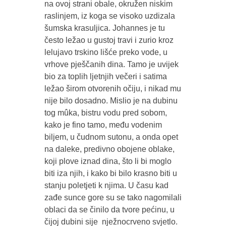
na ovoj strani obale, okružen niskim
raslinjem, iz koga se visoko uzdizala
šumska krasuljica. Johannes je tu
često ležao u gustoj travi i zurio kroz
lelujavo trskino lišće preko vode, u
vrhove pješčanih dina. Tamo je uvijek
bio za toplih ljetnjih večeri i satima
ležao širom otvorenih očiju, i nikad mu
nije bilo dosadno. Mislio je na dubinu
tog mûka, bistru vodu pred sobom,
kako je fino tamo, među vodenim
biljem, u čudnom sutonu, a onda opet
na daleke, predivno obojene oblake,
koji plove iznad dina, što li bi moglo
biti iza njih, i kako bi bilo krasno biti u
stanju poletjeti k njima. U času kad
zađe sunce gore su se tako nagomilali
oblaci da se činilo da tvore pećinu, u
čijoj dubini sije nježnocrveno svjetlo.