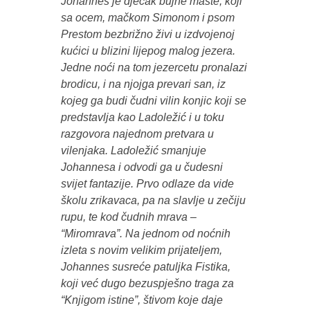
Johannes je dječak bujne mašte, koji
sa ocem, mačkom Simonom i psom
Prestom bezbrižno živi u izdvojenoj
kućici u blizini lijepog malog jezera.
Jedne noći na tom jezercetu pronalazi
brodicu, i na njojga prevari san, iz
kojeg ga budi čudni vilin konjic koji se
predstavlja kao Ladoležić i u toku
razgovora najednom pretvara u
vilenjaka. Ladoležić smanjuje
Johannesa i odvodi ga u čudesni
svijet fantazije. Prvo odlaze da vide
školu zrikavaca, pa na slavlje u zečiju
rupu, te kod čudnih mrava –
“Miromrava”. Na jednom od noćnih
izleta s novim velikim prijateljem,
Johannes susreće patuljka Fistika,
koji već dugo bezuspješno traga za
“Knjigom istine”, štivom koje daje