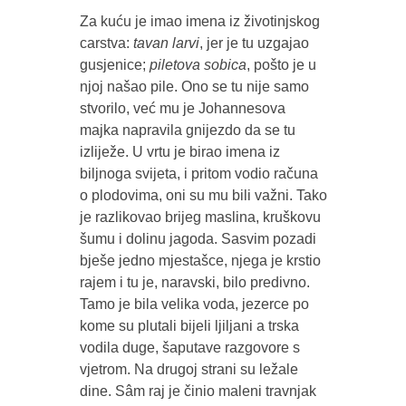
Za kuću je imao imena iz životinjskog
carstva:
tavan larvi
, jer je tu uzgajao
gusjenice;
piletova sobica
, pošto je u
njoj našao pile. Ono se tu nije samo
stvorilo, već mu je Johannesova
majka napravila gnijezdo da se tu
izliježe. U vrtu je birao imena iz
biljnoga svijeta, i pritom vodio računa
o plodovima, oni su mu bili važni. Tako
je razlikovao brijeg maslina, kruškovu
šumu i dolinu jagoda. Sasvim pozadi
bješe jedno mjestašce, njega je krstio
rajem i tu je, naravski, bilo predivno.
Tamo je bila velika voda, jezerce po
kome su plutali bijeli ljiljani a trska
vodila duge, šaputave razgovore s
vjetrom. Na drugoj strani su ležale
dine. Sâm raj je činio maleni travnjak