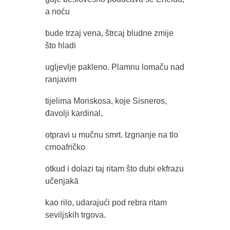
a noću
bude trzaj vena, štrcaj bludne zmije
što hladi
ugljevlje pakleno. Plamnu lomaču nad
ranjavim
tijelima Moriskosa, koje Sisneros,
đavolji kardinal,
otpravi u mučnu smrt. Izgnanje na tlo
crnoafričko
otkud i dolazi taj ritam što dubi ekfrazu
učenjakā
kao rilo, udarajući pod rebra ritam
seviljskih trgova.