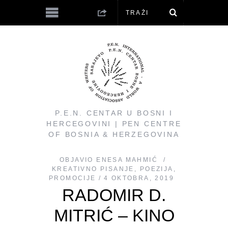
P.E.N. CENTAR U BOSNI I
HERCEGOVINI | PEN CENTRE
OF BOSNIA & HERZEGOVINA
OBJAVIO
ENESA MAHMIĆ
KREATIVNO PISANJE
,
POEZIJA
,
PROMOCIJE
4 OKTOBRA, 2019
RADOMIR D.
MITRIĆ – KINO