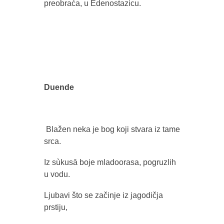
preobraća, u Edenostazicu.
Duende
Blažen neka je bog koji stvara iz tame
srca.
Iz sùkusā boje mladoorasa, pogruzlih
u vodu.
Ljubavi što se začinje iz jagodičja
prstiju,