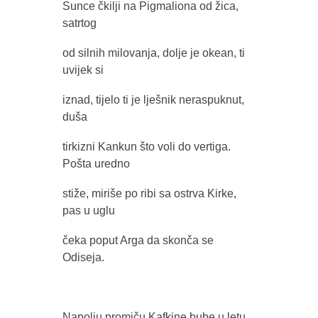
Sunce čkilji na Pigmaliona od žica,
satrtog
od silnih milovanja, dolje je okean, ti
uvijek si
iznad, tijelo ti je lješnik neraspuknut,
duša
tirkizni Kankun što voli do vertiga.
Pošta uredno
stiže, miriše po ribi sa ostrva Kirke,
pas u uglu
čeka poput Arga da skonča se
Odiseja.
Napolju promiču Kafkine bube u letu,