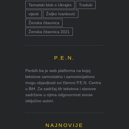
Tematski blok o Ukrajini
Traduki
vijesti
Željko Ivanković
Ženska čitaonica
Ženska čitaonica 2021
P.E.N.
Penbih.ba je web platforma na kojoj
tekstove samostalno i samoinicijativno
mogu objavljivati svi članovi P.E.N. Centra
u BiH. Za sadržaj tih tekstova i stavove
sadržane u njima odgovornost snose
isključivo autori.
NAJNOVIJE