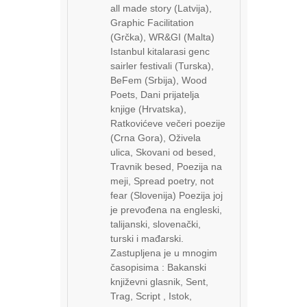
all made story (Latvija),
Graphic Facilitation
(Grčka), WR&GI (Malta)
Istanbul kitalarasi genc
sairler festivali (Turska),
BeFem (Srbija), Wood
Poets, Dani prijatelja
knjige (Hrvatska),
Ratkovićeve večeri poezije
(Crna Gora), Oživela
ulica, Skovani od besed,
Travnik besed, Poezija na
meji, Spread poetry, not
fear (Slovenija) Poezija joj
je prevođena na engleski,
talijanski, slovenački,
turski i mađarski.
Zastupljena je u mnogim
časopisima : Bakanski
književni glasnik, Sent,
Trag, Script , Istok,