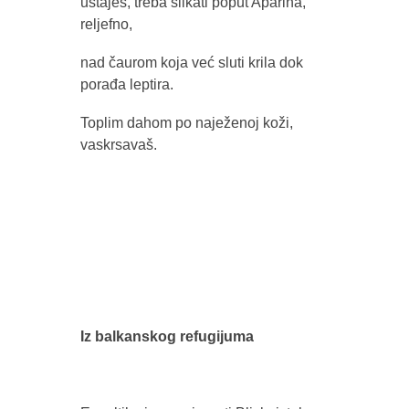
ustaješ, treba slikati poput Aparina,
reljefno,
nad čaurom koja već sluti krila dok
porađa leptira.
Toplim dahom po naježenoj koži,
vaskrsavaš.
Iz balkanskog refugijuma