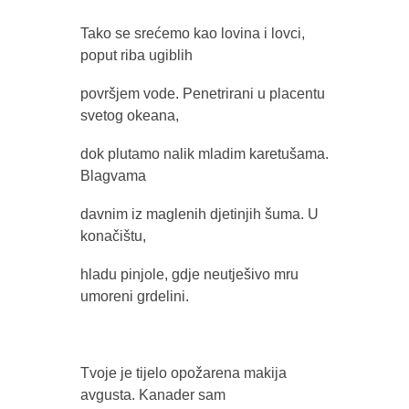
Tako se srećemo kao lovina i lovci,
poput riba ugiblih
površjem vode. Penetrirani u placentu
svetog okeana,
dok plutamo nalik mladim karetušama.
Blagvama
davnim iz maglenih djetinjih šuma. U
konačištu,
hladu pinjole, gdje neutješivo mru
umoreni grdelini.
Tvoje je tijelo opožarena makija
avgusta. Kanader sam