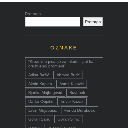
Pretraga
Pretraga
OZNAKE
"Kreativno pisanje za mlade - put ka
društvenoj promjeni"
Adisa Bašić
Ahmed Burić
Almin Kaplan
Asmir Kujović
Bjanka Alajbegović
Buybook
Darko Cvijetić
Enver Kazaz
Ervin Mujabašić
Ferida Duraković
Goran Sarić
Goran Simić
Intervju
Ivana Golijanin