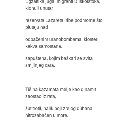
Egzaltika juga: migranti Bliskoistoka,
klonuli unutar
rezervata Lazareta; ribe podmorne što
plutaju nad
odbačenim uranobombama; klosteri
kakva samostana,
zapuštena, kojim baškari se svita
zmijinjeg cara.
Tišina kazamata melje kao dinamit
zaostao iz rata,
žut trotil, nalik boji zrelog duhana,
hitrozabačen u more.