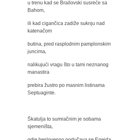
u trenu kad se Brailovski susreće sa
Bahom,
ili kad cigančica zadiže suknju nad
katenačom
butina, pred rasplodnim pamplonskim
juncima,
nalikujući vragu što u tami neznanog
manastira
prebira žustro po masnim listinama
Septuaginte.
Škatulja to sumračnim je sobama
sjemeništa,
gdje beslovesno podučava se Eneida,