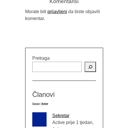
Komentariši
Morate biti
prijavljeni
da biste objavili
komentar.
GORAN SA
B
Pretraga
Članovi
Newest
|
Active
Sekretar
Active prije 1 tjedan,