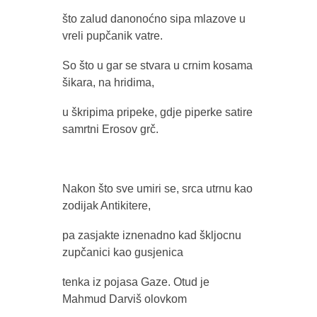
što zalud danonoćno sipa mlazove u
vreli pupčanik vatre.
So što u gar se stvara u crnim kosama
šikara, na hridima,
u škripima pripeke, gdje piperke satire
samrtni Erosov grč.
Nakon što sve umiri se, srca utrnu kao
zodijak Antikitere,
pa zasjakte iznenadno kad škljocnu
zupčanici kao gusjenica
tenka iz pojasa Gaze. Otud je
Mahmud Darviš olovkom