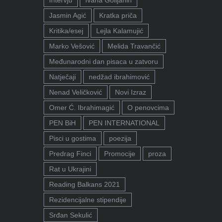
Jasmin Agić
Kratka priča
Kritika/esej
Lejla Kalamujić
Marko Vešović
Melida Travančić
Međunarodni dan pisaca u zatvoru
Natječaji
nedžad ibrahimović
Nenad Veličković
Novi Izraz
Omer Ć. Ibrahimagić
O penovcima
PEN BiH
PEN INTERNATIONAL
Pisci u gostima
poezija
Predrag Finci
Promocije
proza
Rat u Ukrajini
Reading Balkans 2021
Rezidencijalne stipendije
Srđan Sekulić