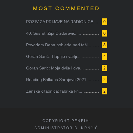
MOST COMMENTED
POZIV ZA PRIJAVE NA RADIONICE ...
0
40. Susreti Zija Dizdarević: ...
0
Povodom Dana pobjede nad faši...
8
Goran Sarić: Tlapnje i varlji...
4
Goran Sarić: Moja dvije i dva...
2
Reading Balkans Sarajevo 2021:...
2
Ženska čitaonica: fabrika kn...
2
COPYRIGHT PENBIH.
ADMINISTRATOR D. KRNJIĆ