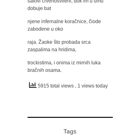
šalovi crvenosvileni, dok im u umu
dobuje bat
njene infernalne koračnice, čiode
zabodene u oko
raja. Žaoke što probada srca
zaspalima na hridima,
trockistima, i onima iz mirnih luka
bračnih osama.
5915 total views
, 1 views today
Tags