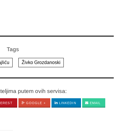
Tags
jliću
Živko Grozdanoski
ateljima putem ovih servisa:
TEREST
GOOGLE +
LINKEDIN
EMAIL