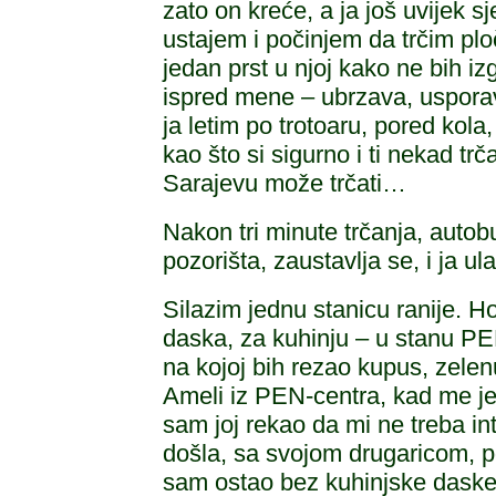
zato on kreće, a ja još uvijek 
ustajem i počinjem da trčim plo
jedan prst u njoj kako ne bih iz
ispred mene – ubrzava, uspora
ja letim po trotoaru, pored kola,
kao što si sigurno i ti nekad tr
Sarajevu može trčati…
Nakon tri minute trčanja, auto
pozorišta, zaustavlja se, i ja ul
Silazim jednu stanicu ranije. 
daska, za kuhinju – u stanu PE
na kojoj bih rezao kupus, zele
Ameli iz PEN-centra, kad me je p
sam joj rekao da mi ne treba in
došla, sa svojom drugaricom, pov
sam ostao bez kuhinjske daske