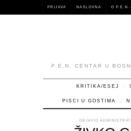
PRIJAVA
NASLOVNA
O P.E.N.
P.E.N. CENTAR U BOS
KRITIKA/ESEJ
PISCI U GOSTIMA
N
OBJAVIO
ADMINISTRA