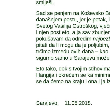
smiješi.
Sad se penjem na Koševsko Brd
današnjem postu, jer je petak, i
Svetog Vasilija Ostroškog, vje
i njen post eto, a ja sav zbun
pokušavam da odredim
najbezb
pitati da li mogu da je poljubim
trčimo između ovih dana – kao
sigurno samo u Sarajevu može 
Eto tako, dok s tvojim stihovi
Hangija i okrećem se ka minima
se da ćemo na kraju i ona i ja i
Sarajevo, 11.05.2018.