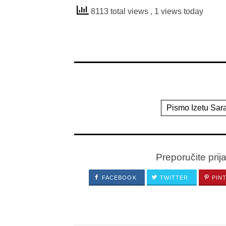
8113 total views
, 1 views today
Pismo Izetu Sara
Preporučite prij
FACEBOOK
TWITTER
PIN