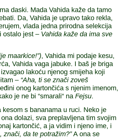
ema daski. Mada Vahida kaže da tamo
bati. Da, Vahida je upravo tako rekla,
vjerujem, vlada jedna prirodna selekcija
i ostalo jest –
Vahida kaže da ima sve
ije maarkice!”)
, Vahida mi podaje kesu,
rća, Vahida vaga jabuke. I baš je briga
i izvagao lakoću njenog smijeha koji
pitam –
“Aha, ti se znači zoveš
oleđini onog kartončića s njenim imenom,
kako je ne bi “smarali“ na
Fejsu
.
sa kesom s bananama u ruci. Neko je
 ona dolazi, sva preplavljena tim svojim
aj kartončić, a ja vidim i njeno ime, i
 znači, da te potražim?”
A ona se