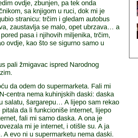
sjedim ovdje, zbunjen, pa tek onda
čnikom, sa knjigom u ruci, dok mi je
gubio stranicu: trčim i gledam autobus
va, zaustavlja se malo, opet ubrzava… a
 pored pasa i njihovih miljenika, trčim,
čao ovdje, kao što se sigurno samo u
bus pali žmigavac ispred Narodnog
azim.
Hoću da odem do supermarketa. Fali mi
N-centra nema kuhinjskih daski: daska
nu salatu, šargarepu… A lijepo sam rekao
itala da li funkcioniše internet, lijepo
ternet, fali mi samo daska. A ona je
ezala mi je internet, i otišle su. A ja
. A evo ni u supermarketu nema daski.