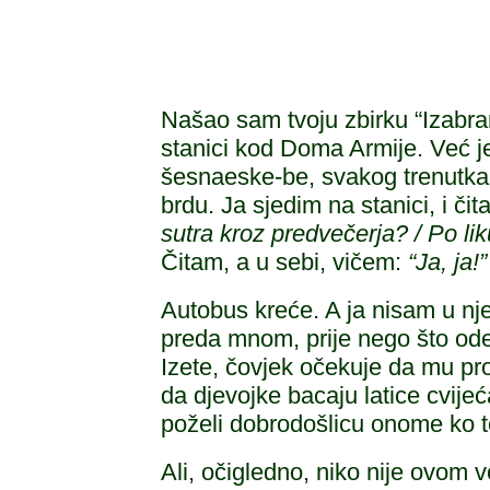
Našao sam tvoju zbirku “Izabra
stanici kod Doma Armije. Već je
šesnaeske-be, svakog trenutk
brdu. Ja sjedim na stanici, i či
sutra kroz predvečerja? / Po li
Čitam, a u sebi, vičem:
“Ja, ja!”
Autobus kreće. A ja nisam u n
preda mnom, prije nego što ode
Izete, čovjek očekuje da mu pro
da djevojke bacaju latice cvijeć
poželi dobrodošlicu onome ko te
Ali, očigledno, niko nije ovom 