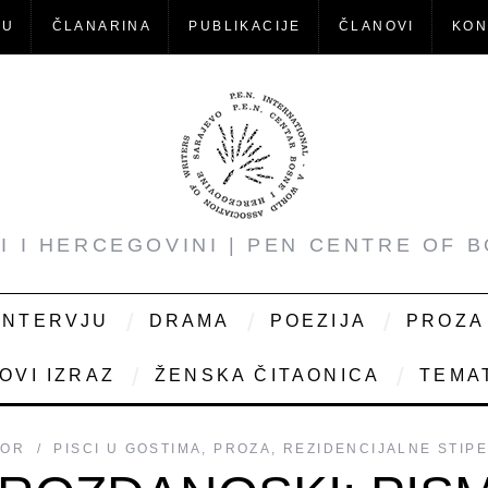
-U
ČLANARINA
PUBLIKACIJE
ČLANOVI
KON
NI I HERCEGOVINI | PEN CENTRE OF 
INTERVJU
DRAMA
POEZIJA
PROZA
OVI IZRAZ
ŽENSKA ČITAONICA
TEMAT
TOR
PISCI U GOSTIMA
,
PROZA
,
REZIDENCIJALNE STIP