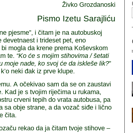
Živko Grozdanoski
Pismo Izetu Sarajliću
ne pjesme”, i čitam je na autobuskoj
 devetnaest i trideset pet, eno
a bi mogla da krene prema Koševskom
tam te.
“Ko će s mojim stihovima / šetati
ku moje nade, ko svoj će da iskleše lik?
”
k’o neki đak iz prve klupe.
jemu. А očekivao sam da se on zaustavi
. Kad je s tvojim riječima u rukama,
stru crveni tepih do vrata autobusa, pa
a sa obje strane, a da vozač siđe i lično
 čita.
vozaču rekao da ja čitam tvoje stihove –