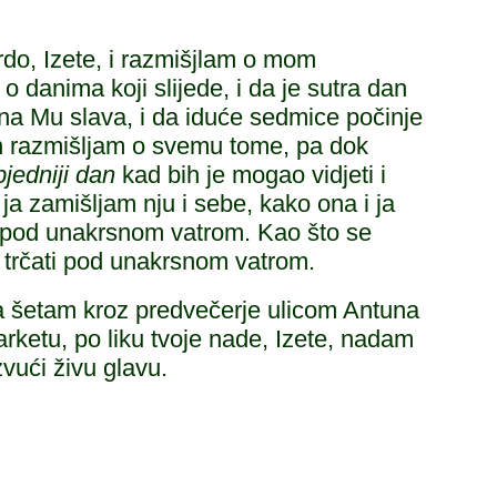
o, Izete, i razmišjlam o mom
 o danima koji slijede, i da je sutra dan
čna Mu slava, i da iduće sedmice počinje
jen razmišljam o svemu tome, pa dok
jedniji dan
kad bih je mogao vidjeti i
, ja zamišljam nju i sebe, kako ona i ja
 pod unakrsnom vatrom. Kao što se
trčati pod unakrsnom vatrom.
ma šetam kroz predvečerje ulicom Antuna
rketu, po liku tvoje nade, Izete, nadam
zvući živu glavu.