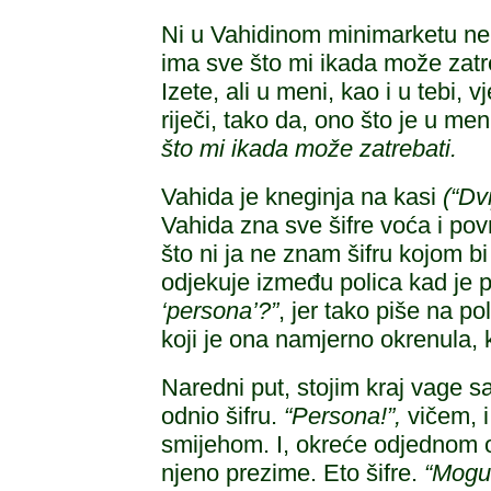
Ni u Vahidinom minimarketu n
ima sve što mi ikada može zatre
Izete, ali u meni, kao i u tebi, 
riječi, tako da, ono što je u men
što mi ikada može zatrebati.
Vahida je kneginja na kasi
(“Dv
Vahida zna sve šifre voća i pov
što ni ja ne znam šifru kojom b
odjekuje između polica kad je 
‘persona’?”
, jer tako piše na p
koji je ona namjerno okrenula, 
Naredni put, stojim kraj vage 
odnio šifru.
“Persona!”,
vičem, i
smijehom. I, okreće odjednom on
njeno prezime. Eto šifre.
“Mogu,