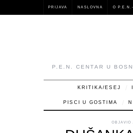
PRIJAVA
NASLOVNA
O P.E.N.
P.E.N. CENTAR U BOS
KRITIKA/ESEJ
PISCI U GOSTIMA
N
OBJAVIO