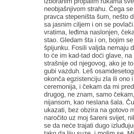
izboranim propalim rukama sve 
neobjašnjivom strahu. Čega se b
pravca stepeništa šum, nešto do
sa jasnim ciljem i on se povlači
vratima, leđima naslonjen, čeka
stao. Gledam šta i on, bojim se
špijunku. Fosili valjda nemaju
to će im kad-tad doći glave, na
strašnije od njegovog, ako je 
gubi vazduh. Leš osamdesetogod
okonča egzistenciju zla ili ono 
ceremonija, i čekam da mi pred
drugog, ne znam, samo čekam, u
nijansom, kao neslana šala. Ču
ukazati, bez obzira na gotovo m
naročito uz moj šareni svijet, n
se da neće trajati dugo izluđuju
tako da liju suze, i molim se. Mi