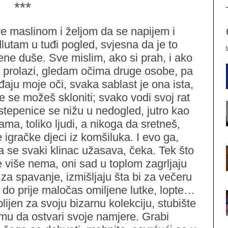
***
ve maslinom i željom da se napijem i
tam u tuđi pogled, svjesna da je to
ne duše. Sve mislim, ako si prah, i ako
 prolazi, gledam očima druge osobe, pa
iđaju moje oči, svaka sablast je ona ista,
 se možeš skloniti; svako vodi svoj rat
stepenice se nižu u nedogled, jutro kao
ma, toliko ljudi, a nikoga da sretneš,
 igračke djeci iz komšiluka. I evo ga,
oga se svaki klinac užasava, čeka. Tek što
 više nema, oni sad u toplom zagrljaju
 za spavanje, izmišljaju šta bi za večeru
e do prije maločas omiljene lutke, lopte…
lijen za svoju bizarnu kolekciju, stubište
 mu da ostvari svoje namjere. Grabi