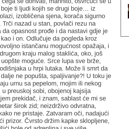
čega se dohvati, mahnito, osvrćući se u
oje ti ljudi kojih se drugi boje… iz
lazi, izobličena sjena, korača sigurno
. Trči nazad u stan, povlači rezu na
 da opasnost prođe i da nastavi gdje je
 kao i on. Odlučuje da pogleda kroz
 dovoljno istančanu mogućnost opažaja, i
 drugom kraju malog staklića, oko, još
to uopšte moguće. Srce lupa sve brže,
išnjaka u hrpi lutaka. Može li smrt da
i dalje ne popušta, spaljivanje?! U toku je
aju urnu sa pepelom, mojim ili nekog
 preuskoj sobi, obojenoj kajsija
jem prekidač, i znam, sablast će mi se
etar širok zid; neizdrživo odvratna,
ikako ne pristaje. Zatvaram oči, nadajući
ći prizor. Čvrsto držim kapke sklopljene,
šići bole od adrenlina i sve više