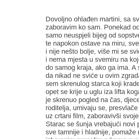
Dovoljno ohlađen martini, sa s
zaboravim ko sam. Ponekad odlu
samo neuspjeli bijeg od sopstve
te napokon ostave na miru, sve
i nije nešto bolje, više mi se sv
i nema mjesta u svemiru na koje
do samog kraja, ako ga ima. A 
da nikad ne sviće u ovim zgrada
sem skrenulog starca koji krade
opet se krije u uglu iza lifta k
je skrenuo pogled na čas, djece
roditelja, umivaju se, presvlače
uz crtani film, zaboravivši svoj
Starac se šunja vrebajući novi p
sve tamnije i hladnije, pomaže