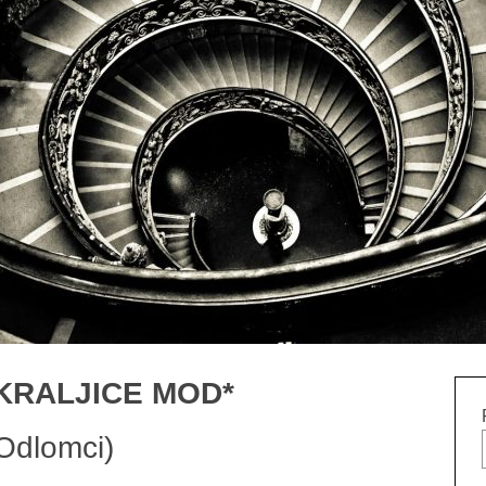
KRALJICE MOD*
Odlomci)