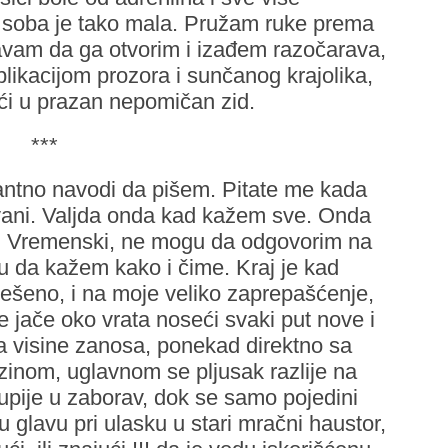
, a soba je tako mala. Pružam ruke prema
vam da ga otvorim i izađem razočarava,
likacijom prozora i sunčanog krajolika,
ći u prazan nepomičan zid.
***
tantno navodi da pišem. Pitate me kada
vani. Valјda onda kad kažem sve. Onda
. Vremenski, ne mogu da odgovorim na
u da kažem kako i čime. Kraj je kad
iješeno, i na moje veliko zaprepašćenje,
e jače oko vrata noseći svaki put nove i
sa visine zanosa, ponekad direktno sa
zinom, uglavnom se plјusak razlije na
 upije u zaborav, dok se samo pojedini
glavu pri ulasku u stari mračni haustor,