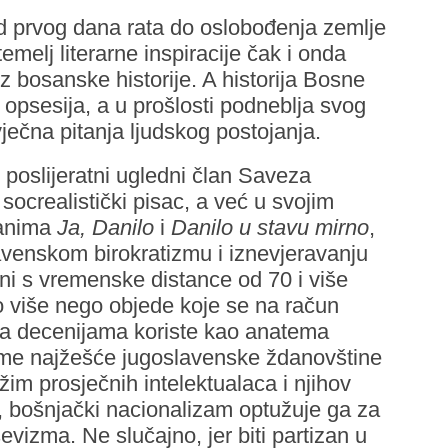
 od prvog dana rata do oslobođenja zemlje
emelj literarne inspiracije čak i onda
z bosanske historije. A historija Bosne
opsesija, a u prošlosti podneblja svog
vječna pitanja ljudskog postojanja.
 poslijeratni ugledni član Saveza
socrealistički pisac, a već u svojim
manima
Ja, Danilo
i
Danilo u stavu mirno
,
avenskom birokratizmu i iznevjeravanju
ani s vremenske distance od 70 i više
 više nego objede koje se na račun
ma decenijama koriste kao anatema
ijeme najžešće jugoslavenske ždanovštine
žim prosječnih intelektualaca i njihov
u, bošnjački nacionalizam optužuje ga za
evizma. Ne slučajno, jer biti partizan u