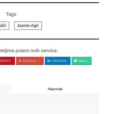
Tags
ušić
Jasmin Agić
ateljima putem ovih servisa:
TEREST
GOOGLE +
LINKEDIN
EMAIL
Najnovije