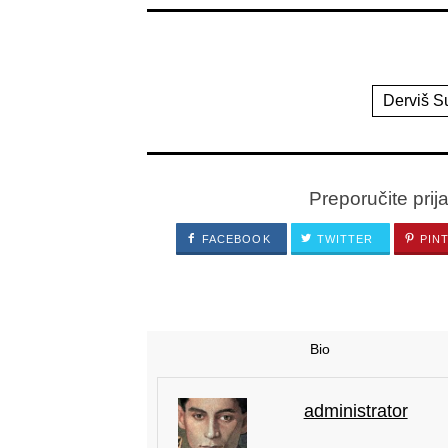
Derviš S
Preporučite prij
FACEBOOK
TWITTER
PIN
Bio
administrator