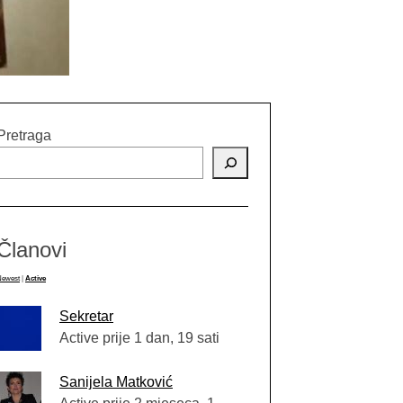
Pretraga
Članovi
Newest
|
Active
Sekretar
Active prije 1 dan, 19 sati
Sanijela Matković