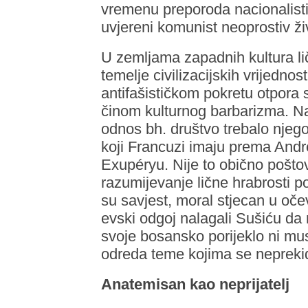
vremenu preporoda nacionalistič
uvjereni komunist neoprostiv ži
U zemljama zapadnih kultura li
temelje civilizacijskih vrijednos
antifašističkom pokretu otpora
činom kulturnog barbarizma. Naj
odnos bh. društvo trebalo njeg
koji Francuzi imaju prema Andr
Exupéryu. Nije to obično poštova
razumijevanje lične hrabrosti p
su savjest, moral stjecan u oč
evski odgoj nalagali Sušiću da n
svoje bosansko porijeklo ni mus
odreda teme kojima se neprekid
Anatemisan kao neprijatelj