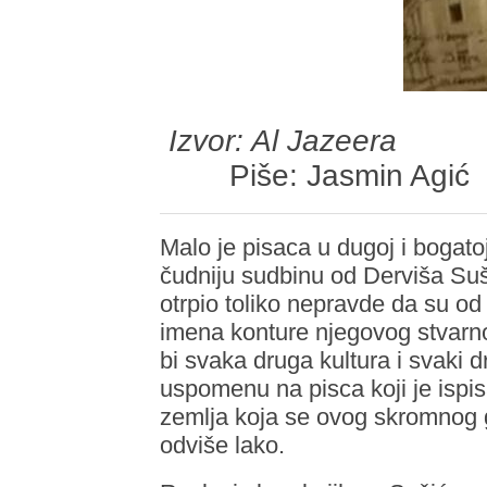
Izvor: Al Jazeera
Piše: Jasmin Agić
Malo je pisaca u dugoj i bogatoj 
čudniju sudbinu od Derviša Suši
otrpio toliko nepravde da su od
imena konture njegovog stvarnog
bi svaka druga kultura i svaki 
uspomenu na pisca koji je ispi
zemlja koja se ovog skromnog ge
odviše lako.