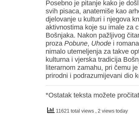
Posebno je pitanje kako je došl
svih pisaca, anatemiše kao arhe
djelovanje u kulturi i njegova k
aktivnostima koje su imale za ci
Bošnjaka. Nakon pažljivog čitan
proza
Pobune
,
Uhode
i roman
nimalo utemeljenja za takve optu
kulturna i vjerska tradicija Boš
literarnom zamahu, pri čemu je
prirodni i podrazumijevani dio
*Ostatak teksta možete pročita
11621 total views
, 2 views today