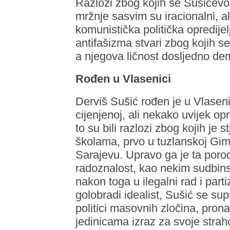
Razlozi zbog kojih se Sušićev
mržnje sasvim su iracionalni, a
komunistička politička opredije
antifašizma stvari zbog kojih s
a njegova ličnost dosljedno de
Rođen u Vlasenici
Derviš Sušić rođen je u Vlaseni
cijenjenoj, ali nekako uvijek op
to su bili razlozi zbog kojih je
školama, prvo u tuzlanskoj Gimna
Sarajevu. Upravo ga je ta porodi
radoznalost, kao nekim sudbi
nakon toga u ilegalni rad i par
golobradi idealist, Sušić se sup
politici masovnih zločina, pro
jedinicama izraz za svoje straho