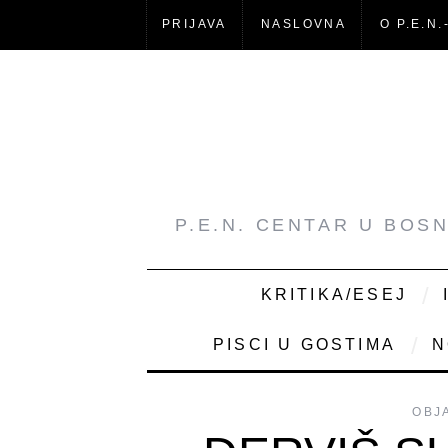
PRIJAVA
NASLOVNA
O P.E.N.
P.E.N. CENTAR U BOS
KRITIKA/ESEJ
PISCI U GOSTIMA
N
OBJ