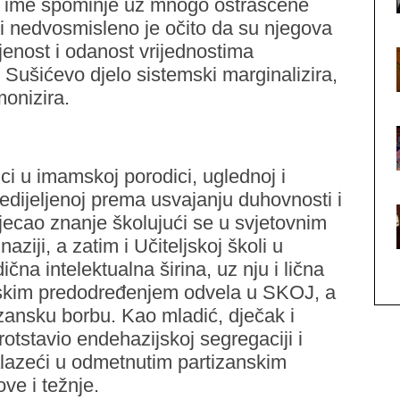
o ime spominje uz mnogo ostrašćene
li nedvosmisleno je očito da su njegova
ljenost i odanost vrijednostima
e Sušićevo djelo sistemski marginalizira,
monizira.
ci u imamskoj porodici, uglednoj i
redijeljenoj prema usvajanju duhovnosti i
 stjecao znanje školujući se u svjetovnim
ziji, a zatim i Učiteljskoj školi u
čna intelektualna širina, uz nju i lična
nskim predodređenjem odvela u SKOJ, a
tizansku borbu. Kao mladić, dječak i
rotstavio endehazijskoj segregaciji i
nalazeći u odmetnutim partizanskim
ve i težnje.