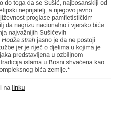
o do toga da se Sušić, najbosanskiji od
tipski neprijatelj, a njegovo javno
njiževnost proglase pamfletističkim
lj da nagrizu nacionalno i vjersko biće
ja najvažnijih Sušićevih
a
Hodža strah
jasno je da ne postoji
žbe jer je riječ o djelima u kojima je
njaka predstavljena u ozbiljnom
 tradicija islama u Bosni shvaćena kao
 kompleksnog bića zemlje.*
ti na
linku