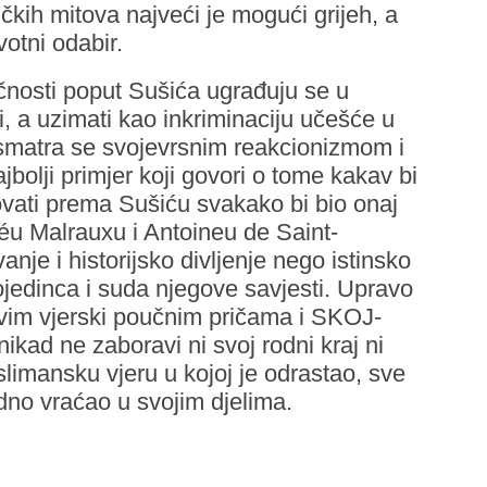
kih mitova najveći je mogući grijeh, a
votni odabir.
čnosti poput Sušića ugrađuju se u
ti, a uzimati kao inkriminaciju učešće u
 smatra se svojevrsnim reakcionizmom i
bolji primjer koji govori o tome kakav bi
ovati prema Sušiću svakako bi bio onaj
éu Malrauxu i Antoineu de Saint-
nje i historijsko divljenje nego istinsko
ojedinca i suda njegove savjesti. Upravo
evim vjerski poučnim pričama i SKOJ-
ikad ne zaboravi ni svoj rodni kraj ni
limansku vjeru u kojoj je odrastao, sve
no vraćao u svojim djelima.