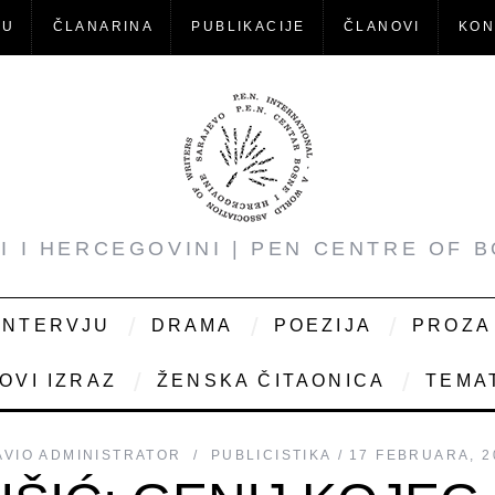
-U
ČLANARINA
PUBLIKACIJE
ČLANOVI
KON
NI I HERCEGOVINI | PEN CENTRE OF 
INTERVJU
DRAMA
POEZIJA
PROZA
OVI IZRAZ
ŽENSKA ČITAONICA
TEMAT
AVIO
ADMINISTRATOR
PUBLICISTIKA
17 FEBRUARA, 2