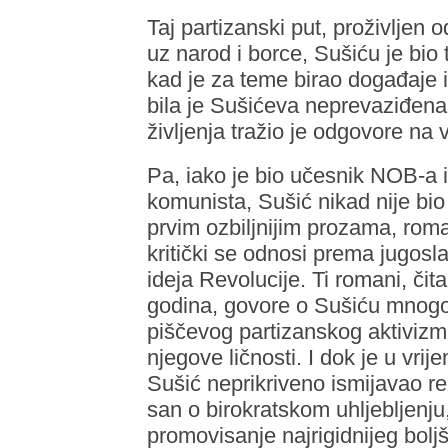
Taj partizanski put, proživljen
uz narod i borce, Sušiću je bio t
kad je za teme birao događaje i
bila je Sušićeva neprevaziđena 
življenja tražio je odgovore na 
Pa, iako je bio učesnik NOB-a i
komunista, Sušić nikad nije bio 
prvim ozbiljnijim prozama, ro
kritički se odnosi prema jugosl
ideja Revolucije. Ti romani, čit
godina, govore o Sušiću mnogo
piščevog partizanskog aktiviz
njegove ličnosti. I dok je u vr
Sušić neprikriveno ismijavao re
san o birokratskom uhljebljenj
promovisanje najrigidnijeg boljš