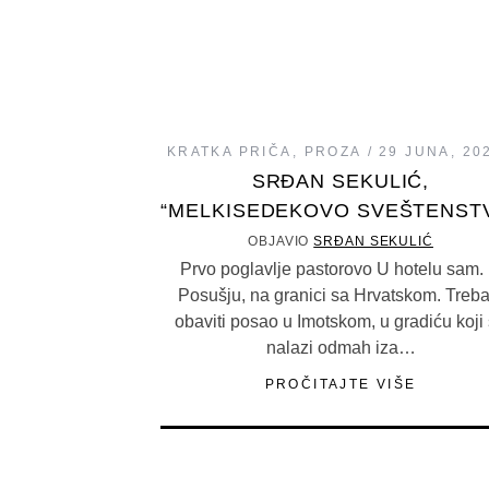
KRATKA PRIČA
,
PROZA
29 JUNA, 20
SRĐAN SEKULIĆ,
“MELKISEDEKOVO SVEŠTENST
OBJAVIO
SRĐAN SEKULIĆ
Prvo poglavlje pastorovo U hotelu sam.
Posušju, na granici sa Hrvatskom. Treb
obaviti posao u Imotskom, u gradiću koji
nalazi odmah iza…
PROČITAJTE VIŠE