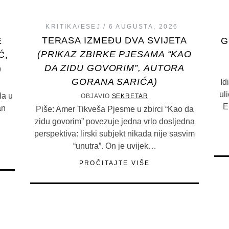
KRITIKA/ESEJ
6 AUGUSTA, 2026
TERASA IZMEĐU DVA SVIJETA
E
G
(PRIKAZ ZBIRKE PJESAMA “KAO
Ć,
DA ZIDU GOVORIM”, AUTORA
)
GORANA SARIĆA)
Id
ul
la u
OBJAVIO
SEKRETAR
E
an
Piše: Amer Tikveša Pjesme u zbirci “Kao da
zidu govorim” povezuje jedna vrlo dosljedna
perspektiva: lirski subjekt nikada nije sasvim
“unutra”. On je uvijek…
PROČITAJTE VIŠE