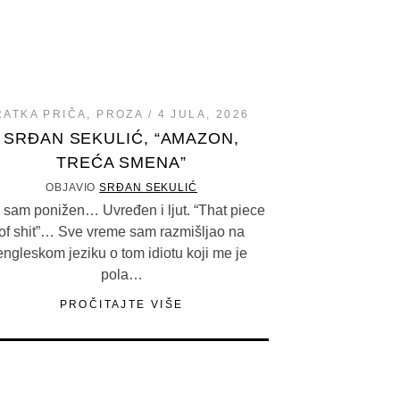
RATKA PRIČA
,
PROZA
4 JULA, 2026
SRĐAN SEKULIĆ, “AMAZON,
TREĆA SMENA”
OBJAVIO
SRĐAN SEKULIĆ
 sam ponižen… Uvređen i ljut. “That piece
of shit”… Sve vreme sam razmišljao na
engleskom jeziku o tom idiotu koji me je
pola…
PROČITAJTE VIŠE