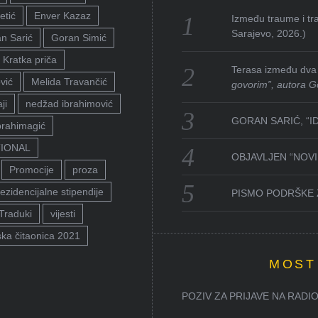
etić
Enver Kazaz
Između traume i tra
Sarajevo, 2026.)
n Sarić
Goran Simić
Kratka priča
Terasa između dva 
vić
Melida Travančić
govorim”, autora G
ji
nedžad ibrahimović
GORAN SARIĆ, “I
brahimagić
TIONAL
OBJAVLJEN “NOVI 
Promocije
proza
ezidencijalne stipendije
PISMO PODRŠKE 
Traduki
vijesti
ka čitaonica 2021
MOST
POZIV ZA PRIJAVE NA RADION