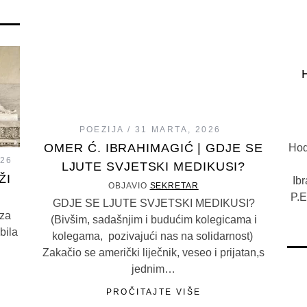
POEZIJA
31 MARTA, 2026
OMER Ć. IBRAHIMAGIĆ | GDJE SE
Hod
026
LJUTE SVJETSKI MEDIKUSI?
ŽI
Ib
OBJAVIO
SEKRETAR
P.E
GDJE SE LJUTE SVJETSKI MEDIKUSI?
 za
(Bivšim, sadašnjim i budućim kolegicama i
bila
kolegama, pozivajući nas na solidarnost)
Zakačio se američki liječnik, veseo i prijatan,s
jednim…
PROČITAJTE VIŠE