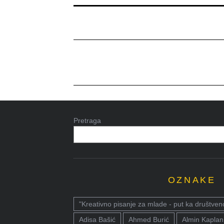
Pretraga
OZNAKE
"Kreativno pisanje za mlade - put ka društven
Adisa Bašić
Ahmed Burić
Almin Kaplan