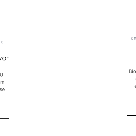
K
26
VO”
Bio
 U
am
 se