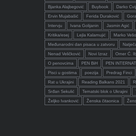
Bjanka Alajbegović
Buybook
Darko Cvij
Ervin Mujabašić
Ferida Duraković
Gora
Intervju
Ivana Golijanin
Jasmin Agić
Kritika/esej
Lejla Kalamujić
Marko Vešo
Međunarodni dan pisaca u zatvoru
Natječa
Nenad Veličković
Novi Izraz
Omer Ć. I
O penovcima
PEN BiH
PEN INTERNA
Pisci u gostima
poezija
Predrag Finci
Rat u Ukrajini
Reading Balkans 2021
R
Srđan Sekulić
Tematski blok o Ukrajini
Željko Ivanković
Ženska čitaonica
Žens