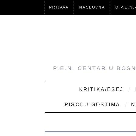
PRIJAVA
NASLOVNA
O P.E.N.
P.E.N. CENTAR U BOS
KRITIKA/ESEJ
PISCI U GOSTIMA
N