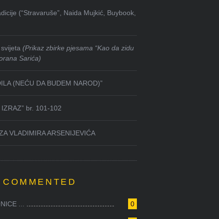
dicije (“Stravaruše”, Naida Mujkić, Buybook,
svijeta
(Prikaz zbirke pjesama “Kao da zidu
orana Sarića)
DILA (NEĆU DA BUDEM NAROD)”
IZRAZ” br. 101-102
ZA VLADIMIRA ARSENIJEVIĆA
 COMMENTED
ICE ...
0