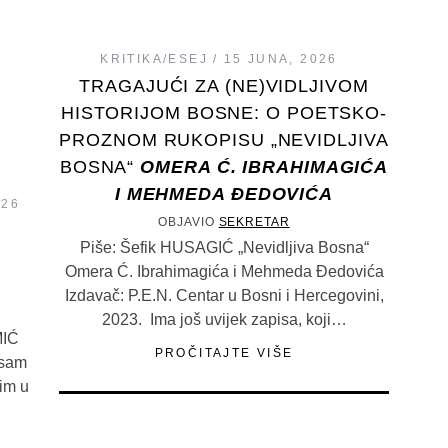
KRITIKA/ESEJ
15 JUNA, 2026
TRAGAJUĆI ZA (NE)VIDLJIVOM
HISTORIJOM BOSNE: O POETSKO-
PROZNOM RUKOPISU „NEVIDLJIVA
BOSNA“
OMERA Ć. IBRAHIMAGIĆA
I MEHMEDA ĐEDOVIĆA
026
OBJAVIO
SEKRETAR
Piše: Šefik HUSAGIĆ „Nevidljiva Bosna“
Omera Ć. Ibrahimagića i Mehmeda Đedovića
Izdavač: P.E.N. Centar u Bosni i Hercegovini,
2023. Ima još uvijek zapisa, koji…
IĆ
PROČITAJTE VIŠE
 sam
im u