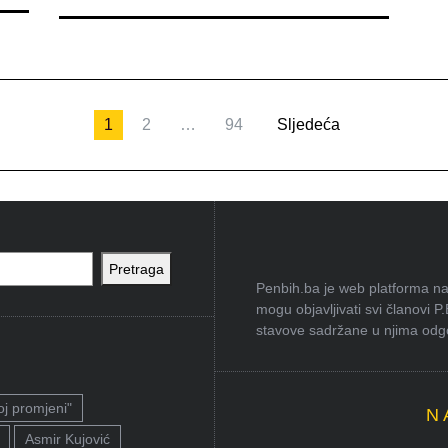
1
2
…
94
Sljedeća
Pretraga
Penbih.ba je web platforma na 
mogu objavljivati svi članovi P
stavove sadržane u njima odgov
oj promjeni"
N
Asmir Kujović