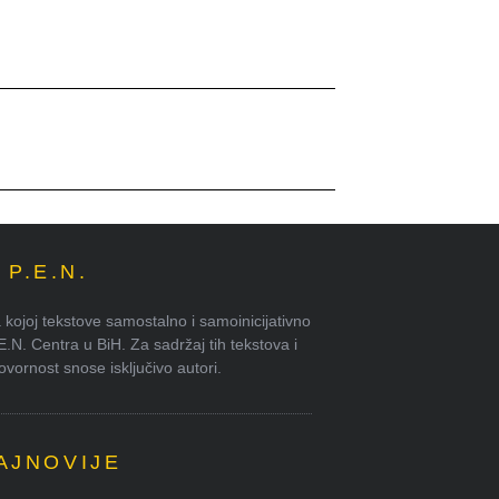
P.E.N.
kojoj tekstove samostalno i samoinicijativno
.E.N. Centra u BiH. Za sadržaj tih tekstova i
ornost snose isključivo autori.
AJNOVIJE