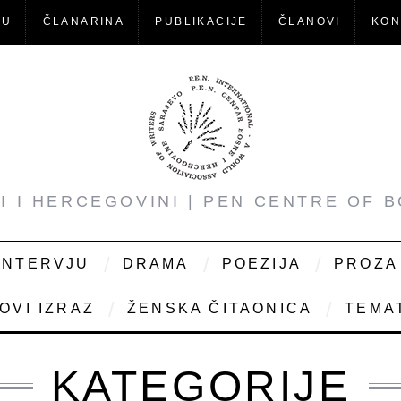
-U
ČLANARINA
PUBLIKACIJE
ČLANOVI
KON
NI I HERCEGOVINI | PEN CENTRE OF 
INTERVJU
DRAMA
POEZIJA
PROZA
OVI IZRAZ
ŽENSKA ČITAONICA
TEMAT
KATEGORIJE