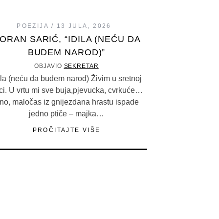
POEZIJA
13 JULA, 2026
ORAN SARIĆ, “IDILA (NEĆU DA
BUDEM NAROD)”
OBJAVIO
SEKRETAR
ila (neću da budem narod) Živim u sretnoj
ici. U vrtu mi sve buja,pjevucka, cvrkuće…
no, maločas iz gnijezdana hrastu ispade
jedno ptiče – majka…
PROČITAJTE VIŠE