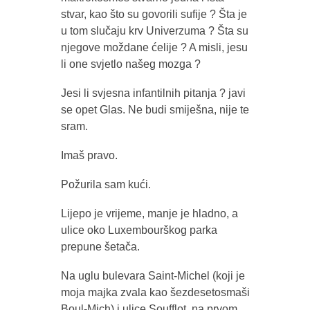
stvar, kao što su govorili sufije ? Šta je
u tom slučaju krv Univerzuma ? Šta su
njegove moždane ćelije ? A misli, jesu
li one svjetlo našeg mozga ?
Jesi li svjesna infantilnih pitanja ? javi
se opet Glas. Ne budi smiješna, nije te
sram.
Imaš pravo.
Požurila sam kući.
Lijepo je vrijeme, manje je hladno, a
ulice oko Luxembourškog parka
prepune šetača.
Na uglu bulevara Saint-Michel (koji je
moja majka zvala kao šezdesetosmaši
Boul-Mich) i ulice Soufflot, na prvom