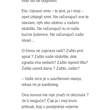
vide što se dogodilo.
Eto. Upravo smo – to jest, ja i moji –
opet izbjegli smrt. Ne računajući sve te
stanare, njih oko stotinu u našem
stubištu. Ne računajući tu ni naše
kućne ljubimce. Ne računajući naše
stvari…
O čemu se zapravo radi? Zašto prvi
sprat ? Zašto naše stubište, dok
zgrada ima sedam? Zašto ispred lifta?
Zašto usred dana ? Zašto, zašto?
– Vaše srce je u savršenom stanju,
rekao mi je kardiolog.
Ova novost me nije znači ni okrznula ?
Je li moguće? Čak je i moj krvni
pritisak, koji u posljednje vrijeme