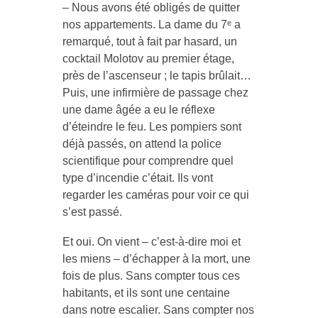
– Nous avons été obligés de quitter
nos appartements. La dame du 7ᵉ a
remarqué, tout à fait par hasard, un
cocktail Molotov au premier étage,
près de l’ascenseur ; le tapis brûlait…
Puis, une infirmière de passage chez
une dame âgée a eu le réflexe
d’éteindre le feu. Les pompiers sont
déjà passés, on attend la police
scientifique pour comprendre quel
type d’incendie c’était. Ils vont
regarder les caméras pour voir ce qui
s’est passé.
Et oui. On vient – c’est-à-dire moi et
les miens – d’échapper à la mort, une
fois de plus. Sans compter tous ces
habitants, et ils sont une centaine
dans notre escalier. Sans compter nos