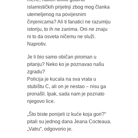
islamističkih prijetnji zbog mog članka
utemeljenog na povijesnim
činjenicama? Ali ti fanatici ne razumiju
istoriju, to ih ne zanima. Oni ne znaju
ni to da osveta ničemu ne služi.
Naprotiv.
Je li bio samo običan piroman u
pitanju? Neko ko je poznavao našu
zgradu?
Policija je kucala na sva vrata u
stubištu C, ali on je nestao – nisu ga
pronašli. Ipak, sada nam je poznato
njegovo lice.
„Što biste ponijeli iz kuće koja gori?“
pitali su jednog dana Jeana Cocteaua.
„Vatru“, odgovorio je.