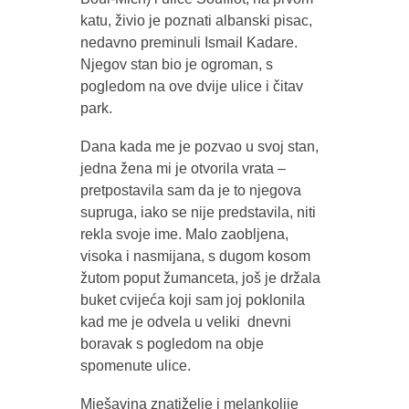
katu, živio je poznati albanski pisac,
nedavno preminuli Ismail Kadare.
Njegov stan bio je ogroman, s
pogledom na ove dvije ulice i čitav
park.
Dana kada me je pozvao u svoj stan,
jedna žena mi je otvorila vrata –
pretpostavila sam da je to njegova
supruga, iako se nije predstavila, niti
rekla svoje ime. Malo zaobljena,
visoka i nasmijana, s dugom kosom
žutom poput žumanceta, još je držala
buket cvijeća koji sam joj poklonila
kad me je odvela u veliki dnevni
boravak s pogledom na obje
spomenute ulice.
Mješavina znatiželje i melankolije