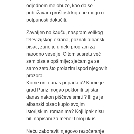
odjednom me obuze, kao da se
približavam prošlosti koju ne mogu u
potpunosti dokučiti.
Zavaljen na kauču, naspram velikog
televizijskog ekrana, poznati albanski
pisac, zurio je u neki program za
narodno veselje. O tom susretu već
sam pisala opširnije; sjećam ga se
samo zato što prolazim ispod njegovih
prozora.
Kome oni danas pripadaju? Kome je
grad Pariz mogao pokloniti taj stan
danas nakon piščeve smrti ? Ili ga je
albanski pisac kupio svojim
istorijskim romanima? Koji ipak nisu
bili napisani za mene! I moj ukus.
Neću zaboraviti njegovo razočaranje