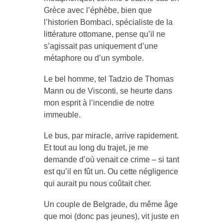
Grèce avec l’éphèbe, bien que
l’historien Bombaci, spécialiste de la
littérature ottomane, pense qu’il ne
s’agissait pas uniquement d’une
métaphore ou d’un symbole.
Le bel homme, tel Tadzio de Thomas
Mann ou de Visconti, se heurte dans
mon esprit à l’incendie de notre
immeuble.
Le bus, par miracle, arrive rapidement.
Et tout au long du trajet, je me
demande d’où venait ce crime – si tant
est qu’il en fût un. Ou cette négligence
qui aurait pu nous coûtait cher.
Un couple de Belgrade, du même âge
que moi (donc pas jeunes), vit juste en