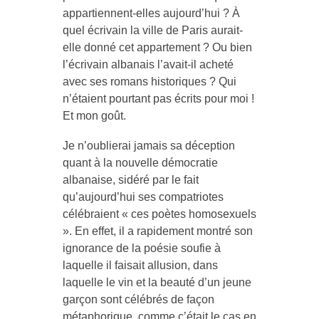
appartiennent-elles aujourd’hui ? À
quel écrivain la ville de Paris aurait-
elle donné cet appartement ? Ou bien
l’écrivain albanais l’avait-il acheté
avec ses romans historiques ? Qui
n’étaient pourtant pas écrits pour moi !
Et mon goût.
Je n’oublierai jamais sa déception
quant à la nouvelle démocratie
albanaise, sidéré par le fait
qu’aujourd’hui ses compatriotes
célébraient « ces poètes homosexuels
». En effet, il a rapidement montré son
ignorance de la poésie soufie à
laquelle il faisait allusion, dans
laquelle le vin et la beauté d’un jeune
garçon sont célébrés de façon
métaphorique, comme c’était le cas en