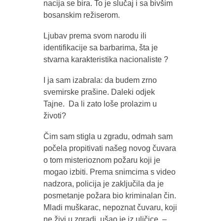
nacija se bira. To je slučaj i sa bivšim
bosanskim režiserom.
Ljubav prema svom narodu ili
identifikacije sa barbarima, šta je
stvarna karakteristika nacionaliste ?
I ja sam izabrala: da budem zrno
svemirske prašine. Daleki odjek
Tajne. Da li zato loše prolazim u
životi?
Čim sam stigla u zgradu, odmah sam
počela propitivati našeg novog čuvara
o tom misterioznom požaru koji je
mogao izbiti. Prema snimcima s video
nadzora, policija je zaključila da je
posmetanje požara bio kriminalan čin.
Mladi muškarac, nepoznat čuvaru, koji
ne živi u zgradi, ušao je iz uličice –