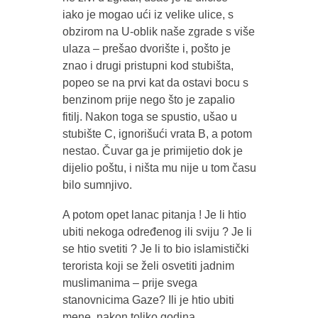
iako je mogao ući iz velike ulice, s
obzirom na U-oblik naše zgrade s više
ulaza – prešao dvorište i, pošto je
znao i drugi pristupni kod stubišta,
popeo se na prvi kat da ostavi bocu s
benzinom prije nego što je zapalio
fitilj. Nakon toga se spustio, ušao u
stubište C, ignorišući vrata B, a potom
nestao. Čuvar ga je primijetio dok je
dijelio poštu, i ništa mu nije u tom času
bilo sumnjivo.
A potom opet lanac pitanja ! Je li htio
ubiti nekoga određenog ili sviju ? Je li
se htio svetiti ? Je li to bio islamistički
terorista koji se želi osvetiti jadnim
muslimanima – prije svega
stanovnicima Gaze? Ili je htio ubiti
mene, nakon toliko godina