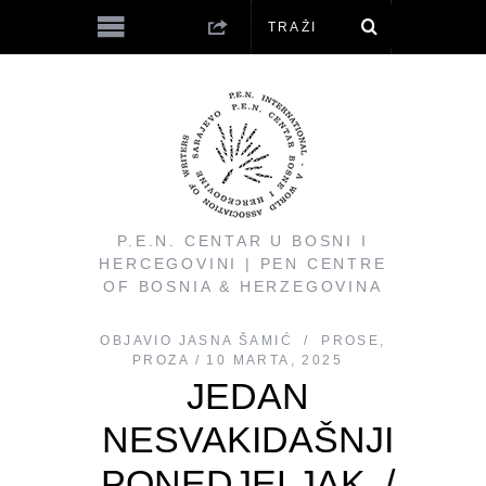
P.E.N. CENTAR U BOSNI I
HERCEGOVINI | PEN CENTRE
OF BOSNIA & HERZEGOVINA
OBJAVIO
JASNA ŠAMIĆ
PROSE
,
PROZA
10 MARTA, 2025
JEDAN
NESVAKIDAŠNJI
PONEDJELJAK /