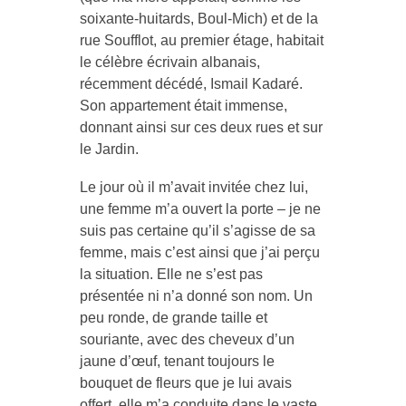
soixante-huitards, Boul-Mich) et de la
rue Soufflot, au premier étage, habitait
le célèbre écrivain albanais,
récemment décédé, Ismail Kadaré.
Son appartement était immense,
donnant ainsi sur ces deux rues et sur
le Jardin.
Le jour où il m’avait invitée chez lui,
une femme m’a ouvert la porte – je ne
suis pas certaine qu’il s’agisse de sa
femme, mais c’est ainsi que j’ai perçu
la situation. Elle ne s’est pas
présentée ni n’a donné son nom. Un
peu ronde, de grande taille et
souriante, avec des cheveux d’un
jaune d’œuf, tenant toujours le
bouquet de fleurs que je lui avais
offert, elle m’a conduite dans le vaste