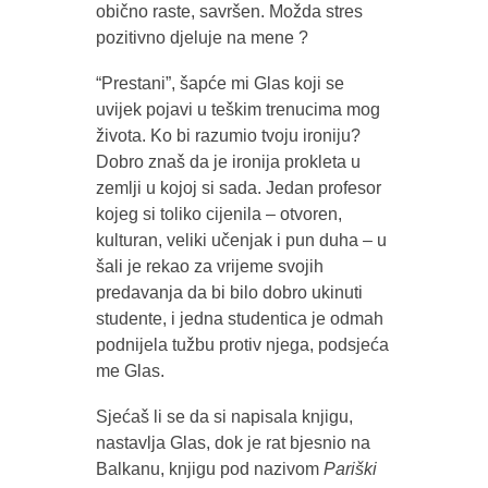
obično raste, savršen. Možda stres
pozitivno djeluje na mene ?
“Prestani”, šapće mi Glas koji se
uvijek pojavi u teškim trenucima mog
života. Ko bi razumio tvoju ironiju?
Dobro znaš da je ironija prokleta u
zemlji u kojoj si sada. Jedan profesor
kojeg si toliko cijenila – otvoren,
kulturan, veliki učenjak i pun duha – u
šali je rekao za vrijeme svojih
predavanja da bi bilo dobro ukinuti
studente, i jedna studentica je odmah
podnijela tužbu protiv njega, podsjeća
me Glas.
Sjećaš li se da si napisala knjigu,
nastavlja Glas, dok je rat bjesnio na
Balkanu, knjigu pod nazivom
Pariški