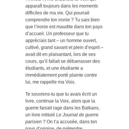
apparaît toujours dans les moments
difficiles de ma vie. Qui pourrait
comprendre ton ironie ? Tu sais bien
que l’ironie est maudite dans ton pays
d’accueil. Un professeur que tu
appréciais tant – un homme ouvert,
cultivé, grand savant et plein d’esprit –
avait dit en plaisantant, lors de ses
cours, qu’il fallait se débarrasser des
étudiants, et une étudiante a
immédiatement porté plainte contre
lui, me rappelle ma Voix.
Te souviens-tu que tu avais écrit un
livre, continue la Voix, alors que la
guerre faisait rage dans les Balkans,
un livre intitulé
Le Journal de guerre
parisien
? On t’a accusée, dans ton
pays d’origine, de prétendre