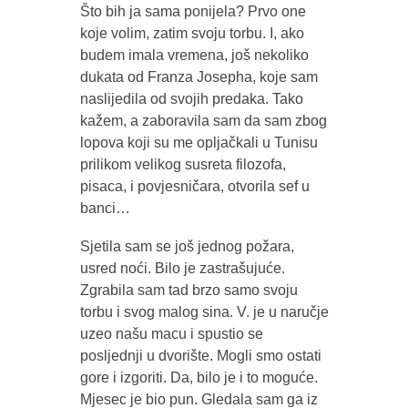
Što bih ja sama ponijela? Prvo one
koje volim, zatim svoju torbu. I, ako
budem imala vremena, još nekoliko
dukata od Franza Josepha, koje sam
naslijedila od svojih predaka. Tako
kažem, a zaboravila sam da sam zbog
lopova koji su me opljačkali u Tunisu
prilikom velikog susreta filozofa,
pisaca, i povjesničara, otvorila sef u
banci…
Sjetila sam se još jednog požara,
usred noći. Bilo je zastrašujuće.
Zgrabila sam tad brzo samo svoju
torbu i svog malog sina. V. je u naručje
uzeo našu macu i spustio se
posljednji u dvorište. Mogli smo ostati
gore i izgoriti. Da, bilo je i to moguće.
Mjesec je bio pun. Gledala sam ga iz