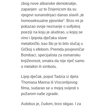
zbog nove albanske demokratije,
zapanjen uz to činjenicom da su
njegovi sunarodnjaci danas slavili „te
homoseksualne pjesnike“. Brzo mi je
pokazao svoje neznanje o sufijskoj
poeziji na koju je aludirao, u kojoj se
vino i ljepota dječaka slave
metaforički, kao što je to bilo slučaj u
Grčkoj s efebom. Premda povjesničar
Bombaci, specijalista za osmansku
književnost, smatra da nije riječ samo
o metafori ili simbolu.
Lijep dječak, poput Tadzia iz djela
Thomasa Manna ili Viscontijovog
filma, sudarao se u mojoj svijesti s
požarom naše zgrade.
Autobus je, čudom, brzo stigao. I za