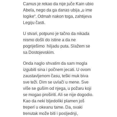
Camus je rekao da nije juče Kain ubio
Abela, nego da ga danas ubija „u ime
logike“. Odmah nakon toga, zahtijeva
Legiju časti.
U stvari, potpuno je tačno da nikada
nismo došli do istine a da ne
pogriješimo hiljadu puta. Slažem se
sa Dostojevskim.
Onda naglo shvatim da sam mogla
izgubiti sina i počnem jecati. U ovom
zaustavljenom času, teški muk biva
sve teži. Dim se uvlači u mene. Sve
više se gušim od njega, u požaru koji
se mogao proširiti. Ali se nije dogodio.
Kao da neki bljedoliki plamen još
treperi u okeanu tame. Da, svaki
trenutak može biti i posljednji,