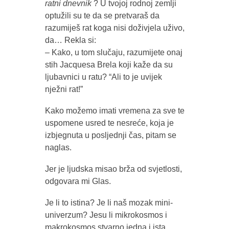
ratni dnevnik
? U tvojoj rodnoj zemlji
optužili su te da se pretvaraš da
razumiješ rat koga nisi doživjela uživo,
da… Rekla si:
– Kako, u tom slučaju, razumijete onaj
stih Jacquesa Brela koji kaže da su
ljubavnici u ratu? “Ali to je uvijek
nježni rat!”
Kako možemo imati vremena za sve te
uspomene usred te nesreće, koja je
izbjegnuta u posljednji čas, pitam se
naglas.
Jer je ljudska misao brža od svjetlosti,
odgovara mi Glas.
Je li to istina? Je li naš mozak mini-
univerzum? Jesu li mikrokosmos i
makrokosmos stvarno jedna i ista