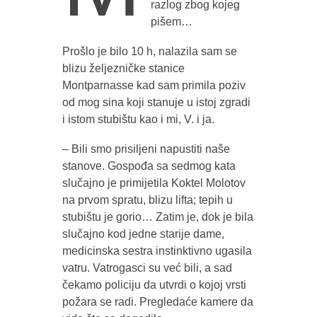
razlog zbog kojeg
pišem…
Prošlo je bilo 10 h, nalazila sam se
blizu željezničke stanice
Montparnasse kad sam primila poziv
od mog sina koji stanuje u istoj zgradi
i istom stubištu kao i mi, V. i ja.
– Bili smo prisiljeni napustiti naše
stanove. Gospođa sa sedmog kata
slučajno je primijetila Koktel Molotov
na prvom spratu, blizu lifta; tepih u
stubištu je gorio… Zatim je, dok je bila
slučajno kod jedne starije dame,
medicinska sestra instinktivno ugasila
vatru. Vatrogasci su već bili, a sad
čekamo policiju da utvrdi o kojoj vrsti
požara se radi. Pregledaće kamere da