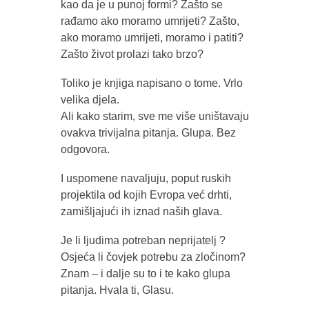
kao da je u punoj formi? Zašto se
rađamo ako moramo umrijeti? Zašto,
ako moramo umrijeti, moramo i patiti?
Zašto život prolazi tako brzo?
Toliko je knjiga napisano o tome. Vrlo
velika djela.
Ali kako starim, sve me više uništavaju
ovakva trivijalna pitanja. Glupa. Bez
odgovora.
I uspomene navaljuju, poput ruskih
projektila od kojih Evropa već drhti,
zamišljajući ih iznad naših glava.
Je li ljudima potreban neprijatelj ?
Osjeća li čovjek potrebu za zločinom?
Znam – i dalje su to i te kako glupa
pitanja. Hvala ti, Glasu.