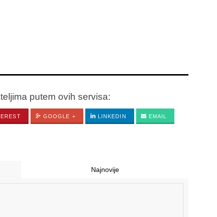
ateljima putem ovih servisa:
TEREST
GOOGLE +
LINKEDIN
EMAIL
Najnovije