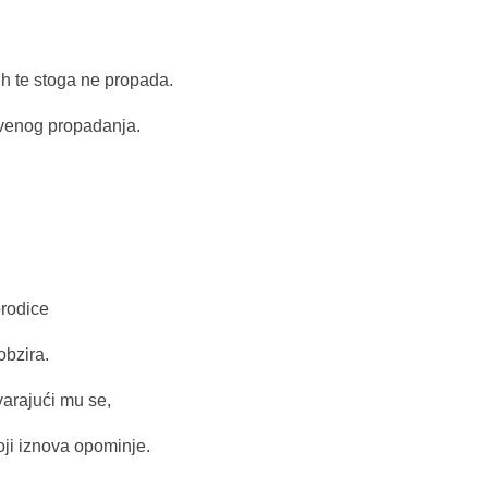
ih te stoga ne propada.
venog propadanja.
orodice
obzira.
arajući mu se,
oji iznova opominje.