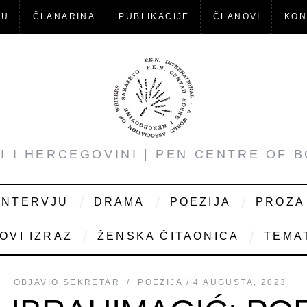
-U
ČLANARINA
PUBLIKACIJE
ČLANOVI
KON
NI I HERCEGOVINI | PEN CENTRE OF 
INTERVJU
DRAMA
POEZIJA
PROZA
OVI IZRAZ
ŽENSKA ČITAONICA
TEMAT
OBJAVIO
SEKRETAR
POEZIJA
4 AUGUSTA, 2023