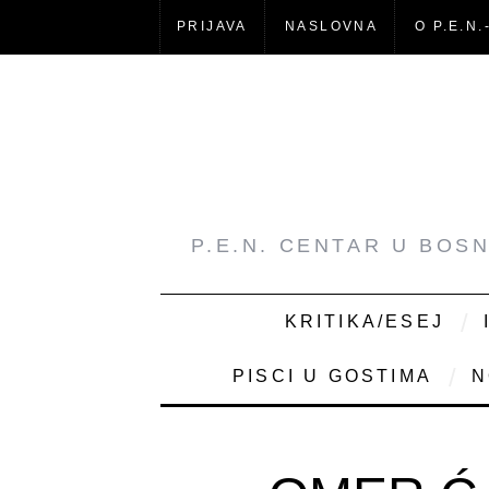
PRIJAVA
NASLOVNA
O P.E.N.
P.E.N. CENTAR U BOS
KRITIKA/ESEJ
PISCI U GOSTIMA
N