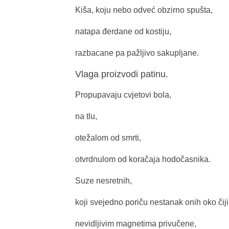
Kiša, koju nebo odveć obzirno spušta,
natapa đerdane od kostiju,
razbacane pa pažljivo sakupljane.
Vlaga proizvodi patinu.
Propupavaju cvjetovi bola,
na tlu,
otežalom od smrti,
otvrdnulom od koračaja hodočasnika.
Suze nesretnih,
koji svejedno poriču nestanak onih oko čij
nevidljivim magnetima privučene,