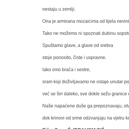
nestaju u zemlji.
Ona je armirana mozaicima od tijela nevin
Tako ne možemo ni spoznati dubinu sopst
Spuštamo glave, a glave od srebra
stoje ponosito, čiste i uspravne.
Iako smo braća i sestre,
sram koji doživljavamo ne ostaje unutar p
već se širi daleko, sve dokle sežu granice 
Naše napaćene duše ga prepoznavaju, otv
dok krinovi od srme odzvanjaju na vjetru k