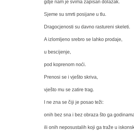
gdje nam je svima zapisan dolazak.
Sjeme su smrti posijane u tlu.
Dragocjenosti su davno rastureni skeleti.
A izlomljeno srebro se lahko prodaje,
u bescijenje,
pod koprenom noći.
Prenosi se i vješto skriva,
vješto mu se zatire trag.
I ne zna se čiji je posao teži:
onih bez sna i bez obraza što ga godinam
ili onih neposustalih koji ga traže u iskon