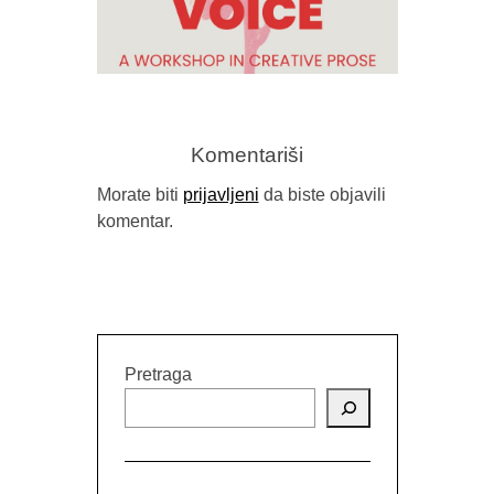
OBJAVLJEN
Komentariši
Morate biti
prijavljeni
da biste objavili
komentar.
RELEASING YOUR VOICE –
PUBLIC READING WITH STACY
MATTINGLY
Pretraga