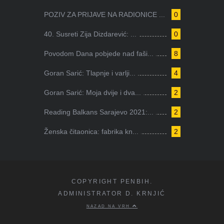
POZIV ZA PRIJAVE NA RADIONICE ...
0
40. Susreti Zija Dizdarević: ...
0
Povodom Dana pobjede nad faši...
8
Goran Sarić: Tlapnje i varlji...
4
Goran Sarić: Moja dvije i dva...
2
Reading Balkans Sarajevo 2021:...
2
Ženska čitaonica: fabrika kn...
2
COPYRIGHT PENBIH.
ADMINISTRATOR D. KRNJIĆ
NAZAD NA VRH