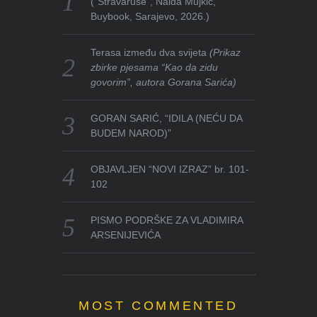
(“Stravaruše”, Naida Mujkić,
Buybook, Sarajevo, 2026.)
Terasa između dva svijeta
(Prikaz
zbirke pjesama “Kao da zidu
govorim”, autora Gorana Sarića)
GORAN SARIĆ, “IDILA (NEĆU DA
BUDEM NAROD)”
OBJAVLJEN “NOVI IZRAZ” br. 101-
102
PISMO PODRŠKE ZA VLADIMIRA
ARSENIJEVIĆA
MOST COMMENTED