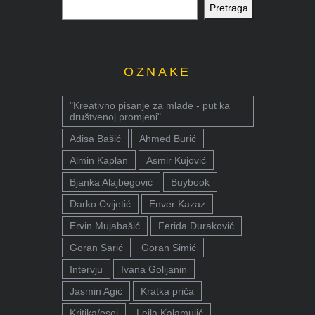
Pretraga
OZNAKE
"Kreativno pisanje za mlade - put ka
društvenoj promjeni"
Adisa Bašić
Ahmed Burić
Almin Kaplan
Asmir Kujović
Bjanka Alajbegović
Buybook
Darko Cvijetić
Enver Kazaz
Ervin Mujabašić
Ferida Duraković
Goran Sarić
Goran Simić
Intervju
Ivana Golijanin
Jasmin Agić
Kratka priča
Kritika/esej
Lejla Kalamujić