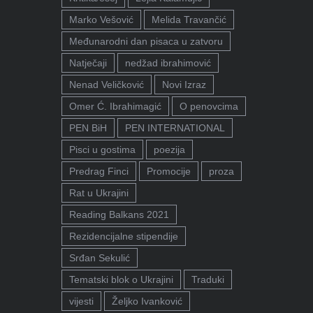
Marko Vešović
Melida Travančić
Međunarodni dan pisaca u zatvoru
Natječaji
nedžad ibrahimović
Nenad Veličković
Novi Izraz
Omer Ć. Ibrahimagić
O penovcima
PEN BiH
PEN INTERNATIONAL
Pisci u gostima
poezija
Predrag Finci
Promocije
proza
Rat u Ukrajini
Reading Balkans 2021
Rezidencijalne stipendije
Srđan Sekulić
Tematski blok o Ukrajini
Traduki
vijesti
Željko Ivanković