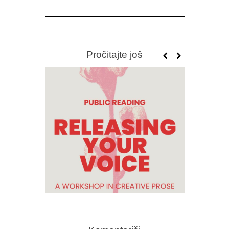
Pročitajte još
OBJAVLJEN