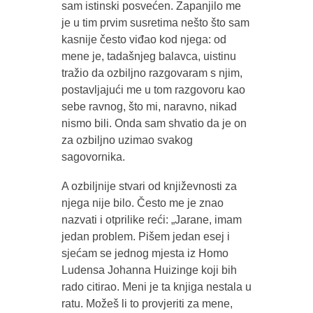
sam istinski posvećen. Zapanjilo me
je u tim prvim susretima nešto što sam
kasnije često viđao kod njega: od
mene je, tadašnjeg balavca, uistinu
tražio da ozbiljno razgovaram s njim,
postavljajući me u tom razgovoru kao
sebe ravnog, što mi, naravno, nikad
nismo bili. Onda sam shvatio da je on
za ozbiljno uzimao svakog
sagovornika.
A ozbiljnije stvari od književnosti za
njega nije bilo. Često me je znao
nazvati i otprilike reći: „Jarane, imam
jedan problem. Pišem jedan esej i
sjećam se jednog mjesta iz Homo
Ludensa Johanna Huizinge koji bih
rado citirao. Meni je ta knjiga nestala u
ratu. Možeš li to provjeriti za mene,