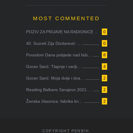
MOST COMMENTED
POZIV ZA PRIJAVE NA RADIONICE ...
0
40. Susreti Zija Dizdarević: ...
0
Povodom Dana pobjede nad faši...
8
Goran Sarić: Tlapnje i varlji...
4
Goran Sarić: Moja dvije i dva...
2
Reading Balkans Sarajevo 2021:...
2
Ženska čitaonica: fabrika kn...
2
COPYRIGHT PENBIH.