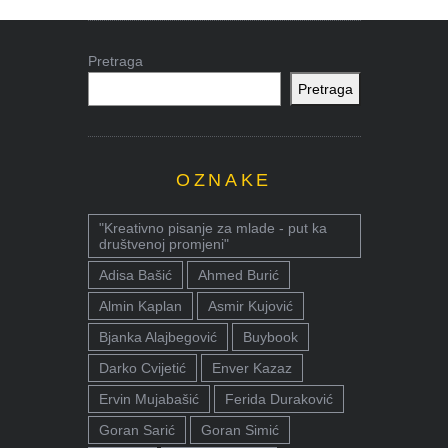
Pretraga
Pretraga
OZNAKE
"Kreativno pisanje za mlade - put ka
društvenoj promjeni"
Adisa Bašić
Ahmed Burić
Almin Kaplan
Asmir Kujović
Bjanka Alajbegović
Buybook
Darko Cvijetić
Enver Kazaz
Ervin Mujabašić
Ferida Duraković
Goran Sarić
Goran Simić