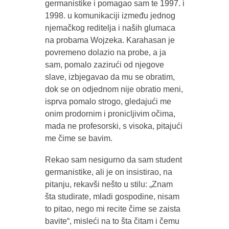
germanistike i pomagao sam te 1997. i
1998. u komunikaciji između jednog
njemačkog reditelja i naših glumaca
na probama Wojzeka. Karahasan je
povremeno dolazio na probe, a ja
sam, pomalo zazirući od njegove
slave, izbjegavao da mu se obratim,
dok se on odjednom nije obratio meni,
isprva pomalo strogo, gledajući me
onim prodornim i pronicljivim očima,
mada ne profesorski, s visoka, pitajući
me čime se bavim.
Rekao sam nesigurno da sam student
germanistike, ali je on insistirao, na
pitanju, rekavši nešto u stilu: „Znam
šta studirate, mladi gospodine, nisam
to pitao, nego mi recite čime se zaista
bavite“, misleći na to šta čitam i čemu