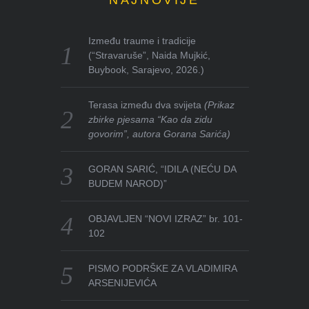
NAJNOVIJE
Između traume i tradicije
(“Stravaruše”, Naida Mujkić,
Buybook, Sarajevo, 2026.)
Terasa između dva svijeta
(Prikaz
zbirke pjesama “Kao da zidu
govorim”, autora Gorana Sarića)
GORAN SARIĆ, “IDILA (NEĆU DA
BUDEM NAROD)”
OBJAVLJEN “NOVI IZRAZ” br. 101-
102
PISMO PODRŠKE ZA VLADIMIRA
ARSENIJEVIĆA