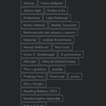
Intervju
Ivana Golijanin
Jasmin Agić
Kratka priča
Kritika/esej
Lejla Kalamujić
Marko Vešović
Melida Travančić
Međunarodni dan pisaca u zatvoru
Natječaji
nedžad ibrahimović
Nenad Veličković
Novi Izraz
Omer Ć. Ibrahimagić
O penovcima
PEN BiH
PEN INTERNATIONAL
Pisci u gostima
poezija
Predrag Finci
Promocije
proza
Rat u Ukrajini
Reading Balkans 2021
Rezidencijalne stipendije
Srđan Sekulić