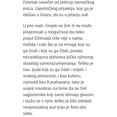
četvrtak navečer od jednog njemačkog
pisca, zajedničkog prijatelja, koji ga je
obišao u Grazu, da su u pitanju sati.
U prvi mah, čovjek ne želi ili ne može
povjerovati u mogućnost da neko
poput Dževada više nije s nama,
možda i zato što je za mnoge koji su
ga znali i koji su ga čitali, postao
nezaobilazna duhovna tačka njihovog
vlastitog samorazumijevanja. Teško je
nas, ljude koji su ga čitali i voljeli, i
svakog ponaosob, i kao kulturu,
zamisliti bez Karahasana. Iako je
uvijek insistirao na tome da ne želi
sagovornike koji samo klimaju glavom
i slažu se s njim, teško je bilo odoljeti
nevjerovatnoj auri koju je širio oko
sebe.