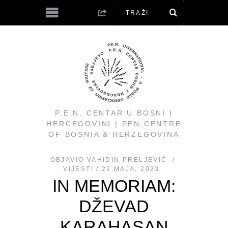
P.E.N. CENTAR U BOSNI I
HERCEGOVINI | PEN CENTRE
OF BOSNIA & HERZEGOVINA
OBJAVIO
VAHIDIN PRELJEVIĆ
VIJESTI
22 MAJA, 2023
IN MEMORIAM:
DŽEVAD
KARAHASAN