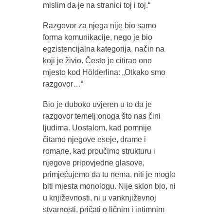
mislim da je na stranici toj i toj.“
Razgovor za njega nije bio samo
forma komunikacije, nego je bio
egzistencijalna kategorija, način na
koji je živio. Često je citirao ono
mjesto kod Hölderlina: „Otkako smo
razgovor…“
Bio je duboko uvjeren u to da je
razgovor temelj onoga što nas čini
ljudima. Uostalom, kad pomnije
čitamo njegove eseje, drame i
romane, kad proučimo strukturu i
njegove pripovjedne glasove,
primjećujemo da tu nema, niti je moglo
biti mjesta monologu. Nije sklon bio, ni
u književnosti, ni u vanknjiževnoj
stvarnosti, pričati o ličnim i intimnim