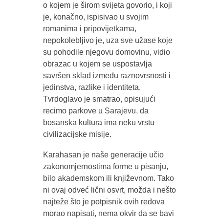
o kojem je širom svijeta govorio, i koji
je, konačno, ispisivao u svojim
romanima i pripovijetkama,
nepokolebljivo je, uza sve užase koje
su pohodile njegovu domovinu, vidio
obrazac u kojem se uspostavlja
savršen sklad između raznovrsnosti i
jedinstva, razlike i identiteta.
Tvrdoglavo je smatrao, opisujući
recimo parkove u Sarajevu, da
bosanska kultura ima neku vrstu
civilizacijske misije.
Karahasan je naše generacije učio
zakonomjernostima forme u pisanju,
bilo akademskom ili književnom. Tako
ni ovaj odveć lični osvrt, možda i nešto
najteže što je potpisnik ovih redova
morao napisati, nema okvir da se bavi