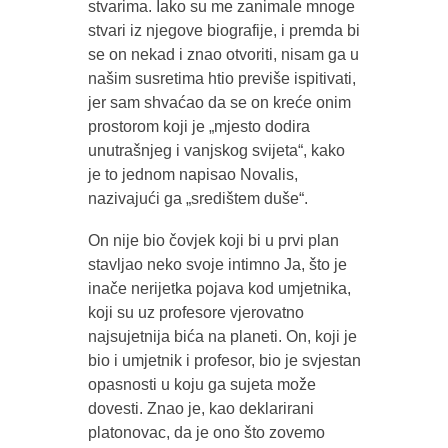
stvarima. Iako su me zanimale mnoge
stvari iz njegove biografije, i premda bi
se on nekad i znao otvoriti, nisam ga u
našim susretima htio previše ispitivati,
jer sam shvaćao da se on kreće onim
prostorom koji je „mjesto dodira
unutrašnjeg i vanjskog svijeta“, kako
je to jednom napisao Novalis,
nazivajući ga „središtem duše“.
On nije bio čovjek koji bi u prvi plan
stavljao neko svoje intimno Ja, što je
inače nerijetka pojava kod umjetnika,
koji su uz profesore vjerovatno
najsujetnija bića na planeti. On, koji je
bio i umjetnik i profesor, bio je svjestan
opasnosti u koju ga sujeta može
dovesti. Znao je, kao deklarirani
platonovac, da je ono što zovemo