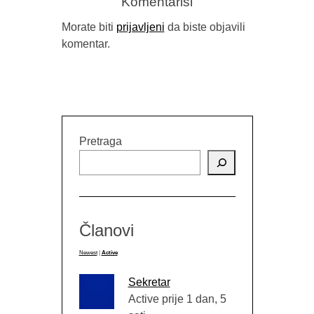
Komentariši
Morate biti
prijavljeni
da biste objavili
komentar.
RELEASING YOUR VOICE –
PUBLIC READING WITH STACY
MATTINGLY
Pretraga
Članovi
Newest
|
Active
Sekretar
Active prije 1 dan, 5