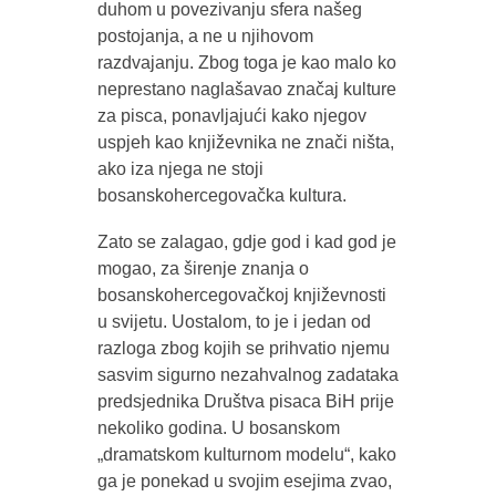
duhom u povezivanju sfera našeg
postojanja, a ne u njihovom
razdvajanju. Zbog toga je kao malo ko
neprestano naglašavao značaj kulture
za pisca, ponavljajući kako njegov
uspjeh kao književnika ne znači ništa,
ako iza njega ne stoji
bosanskohercegovačka kultura.
Zato se zalagao, gdje god i kad god je
mogao, za širenje znanja o
bosanskohercegovačkoj književnosti
u svijetu. Uostalom, to je i jedan od
razloga zbog kojih se prihvatio njemu
sasvim sigurno nezahvalnog zadataka
predsjednika Društva pisaca BiH prije
nekoliko godina. U bosanskom
„dramatskom kulturnom modelu“, kako
ga je ponekad u svojim esejima zvao,