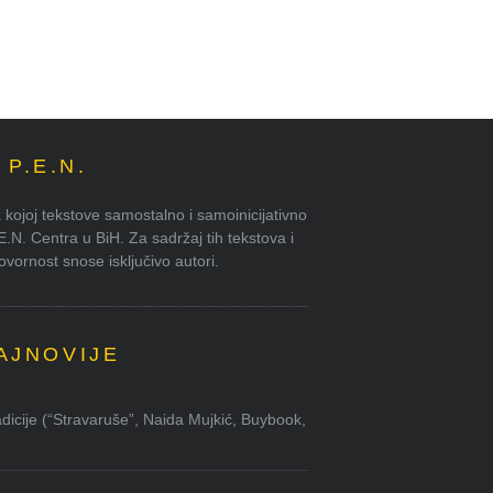
P.E.N.
kojoj tekstove samostalno i samoinicijativno
.E.N. Centra u BiH. Za sadržaj tih tekstova i
ornost snose isključivo autori.
AJNOVIJE
dicije (“Stravaruše”, Naida Mujkić, Buybook,