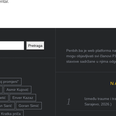
ntar.
Pretraga
Penbih.ba je web platforma na 
mogu objavljivati svi članovi P
stavove sadržane u njima odgov
oj promjeni"
N
Asmir Kujović
etić
Enver Kazaz
Između traume i tra
Sarajevo, 2026.)
n Sarić
Goran Simić
Kratka priča