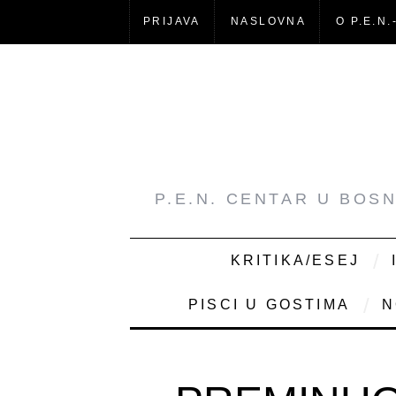
PRIJAVA
NASLOVNA
O P.E.N.
P.E.N. CENTAR U BOS
KRITIKA/ESEJ
PISCI U GOSTIMA
N