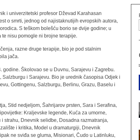
k i univerzitetski profesor Dževad Karahasan
est o smrti, jednog od najistaknutijih evropskih autora,
porodica. S teškom bolešću borio se dvije godine; u
 te nisu pomogle ni brojne terapije.
čenja, razne druge terapije, bio je pod stalnim
ila jača.
 godine. Školovao se u Duvnu, Sarajevu i Zagrebu.
, Salzburgu i Sarajevu. Bio je urednik časopisa Odjek i
jevu, Gottingenu, Salzburgu, Berlinu, Grazu, Baselu i
ja, Stid nedjeljom, Šahrijarov prsten, Sara i Serafina,
pripovijetke: Kraljevske legende, Kuća za umorne,
iku i strahu, Dnevnik selidbe, Dosadna razmatranja,
Kazalište i kritika, Model u dramaturgiji, Dnevnik
ipak ne sviđa se gluma, Misionari, Čudo u Latinluku,