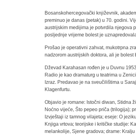
Bosanskohercegovački književnik, akademi
preminuo je danas (petak) u 70. godini. Vij
austrijskim medijima je potvrdila njegova 
posljednje vrijeme bolest je uznapredovala
Prošao je operativni zahvat, mukotrpna zra
nadzorom austrijskih doktora, ali je bolest b
Dževad Karahasan rođen je u Duvnu 1953.
Radio je kao dramaturg u teatrima u Zenici
Izraz. Predavao je na sveučilištima u Sara
Klagenfurtu.
Objavio je romane: Istočni diwan, Stidna žit
Noćno vijeće, Što pepeo priča (trilogija); 
Izvještaji iz tamnog vilajeta; eseje: O jez
Knjiga vrtova; teorijske i kritičke studije: 
melankolije, Sjene gradova; drame: Kralju 