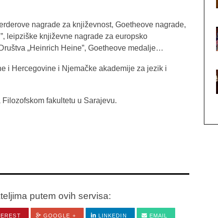
erderove nagrade za književnost, Goetheove nagrade,
”, leipziške književne nagrade za europsko
 Društva „Heinrich Heine”, Goetheove medalje…
e i Hercegovine i Njemačke akademije za jezik i
a Filozofskom fakultetu u Sarajevu.
ateljima putem ovih servisa:
TEREST
GOOGLE +
LINKEDIN
EMAIL