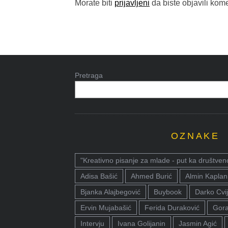
Morate biti
prijavljeni
da biste objavili kome
Pretraga
OZNAKE
"Kreativno pisanje za mlade - put ka društven
Adisa Bašić
Ahmed Burić
Almin Kaplan
Bjanka Alajbegović
Buybook
Darko Cvij
Ervin Mujabašić
Ferida Duraković
Gora
Intervju
Ivana Golijanin
Jasmin Agić