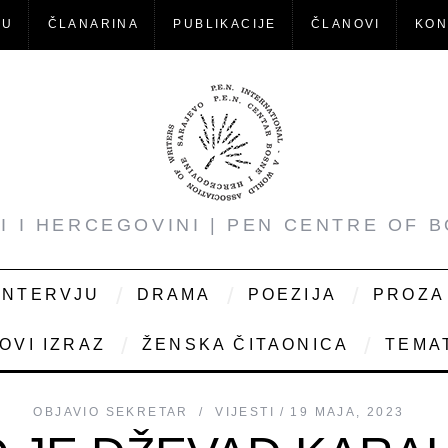
-U
ČLANARINA
PUBLIKACIJE
ČLANOVI
KON
NI I HERCEGOVINI | PEN CENTRE OF 
INTERVJU
DRAMA
POEZIJA
PROZA
OVI IZRAZ
ŽENSKA ČITAONICA
TEMAT
OBJAVIO
SEKRETAR
VIJESTI
19 MAJA, 2023