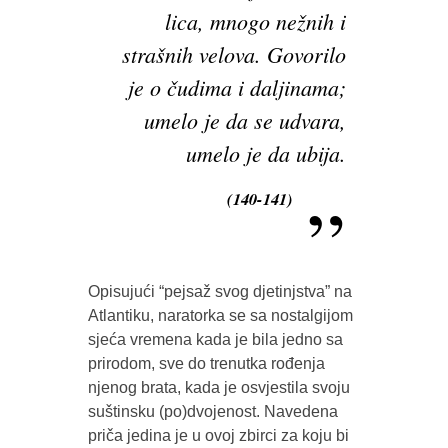
lica, mnogo nežnih i
strašnih velova. Govorilo
je o čudima i daljinama;
umelo je da se udvara,
umelo je da ubija.
(140-141)
Opisujući “pejsaž svog djetinjstva” na
Atlantiku, naratorka se sa nostalgijom
sjeća vremena kada je bila jedno sa
prirodom, sve do trenutka rođenja
njenog brata, kada je osvjestila svoju
suštinsku (po)dvojenost. Navedena
priča jedina je u ovoj zbirci za koju bi