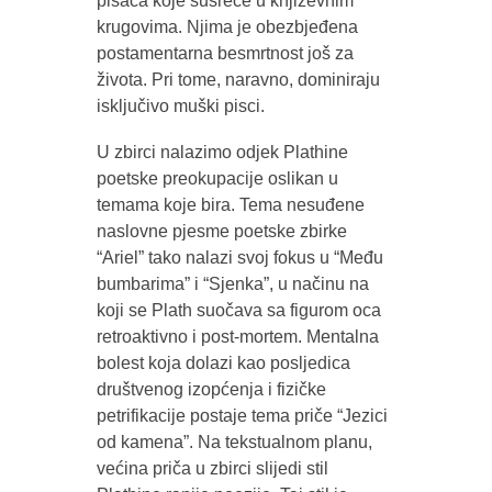
pisaca koje susreće u književnim
krugovima. Njima je obezbjeđena
postamentarna besmrtnost još za
života. Pri tome, naravno, dominiraju
isključivo muški pisci.
U zbirci nalazimo odjek Plathine
poetske preokupacije oslikan u
temama koje bira. Tema nesuđene
naslovne pjesme poetske zbirke
“Ariel” tako nalazi svoj fokus u “Među
bumbarima” i “Sjenka”, u načinu na
koji se Plath suočava sa figurom oca
retroaktivno i post-mortem. Mentalna
bolest koja dolazi kao posljedica
društvenog izopćenja i fizičke
petrifikacije postaje tema priče “Jezici
od kamena”. Na tekstualnom planu,
većina priča u zbirci slijedi stil