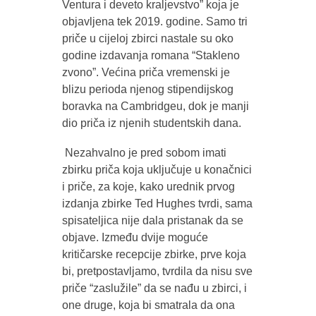
Ventura i deveto kraljevstvo” koja je
objavljena tek 2019. godine. Samo tri
priče u cijeloj zbirci nastale su oko
godine izdavanja romana “Stakleno
zvono”. Većina priča vremenski je
blizu perioda njenog stipendijskog
boravka na Cambridgeu, dok je manji
dio priča iz njenih studentskih dana.
Nezahvalno je pred sobom imati
zbirku priča koja uključuje u konačnici
i priče, za koje, kako urednik prvog
izdanja zbirke Ted Hughes tvrdi, sama
spisateljica nije dala pristanak da se
objave. Između dvije moguće
kritičarske recepcije zbirke, prve koja
bi, pretpostavljamo, tvrdila da nisu sve
priče “zaslužile” da se nađu u zbirci, i
one druge, koja bi smatrala da ona