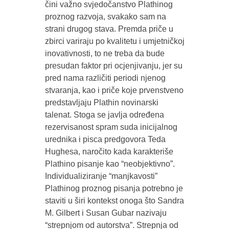
čini važno svjedočanstvo Plathinog
proznog razvoja, svakako sam na
strani drugog stava. Premda priče u
zbirci variraju po kvalitetu i umjetničkoj
inovativnosti, to ne treba da bude
presudan faktor pri ocjenjivanju, jer su
pred nama različiti periodi njenog
stvaranja, kao i priče koje prvenstveno
predstavljaju Plathin novinarski
talenat. Stoga se javlja određena
rezervisanost spram suda inicijalnog
urednika i pisca predgovora Teda
Hughesa, naročito kada karakteriše
Plathino pisanje kao “neobjektivno”.
Individualiziranje “manjkavosti”
Plathinog proznog pisanja potrebno je
staviti u širi kontekst onoga što Sandra
M. Gilbert i Susan Gubar nazivaju
“strepnjom od autorstva”. Strepnja od