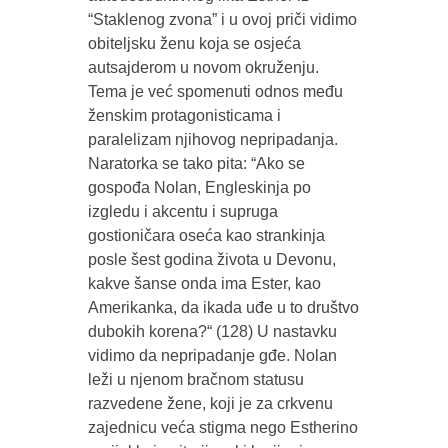
“Staklenog zvona” i u ovoj priči vidimo
obiteljsku ženu koja se osjeća
autsajderom u novom okruženju.
Tema je već spomenuti odnos među
ženskim protagonisticama i
paralelizam njihovog nepripadanja.
Naratorka se tako pita: “Ako se
gospođa Nolan, Engleskinja po
izgledu i akcentu i supruga
gostioničara oseća kao strankinja
posle šest godina života u Devonu,
kakve šanse onda ima Ester, kao
Amerikanka, da ikada uđe u to društvo
dubokih korena?“ (128) U nastavku
vidimo da nepripadanje gđe. Nolan
leži u njenom bračnom statusu
razvedene žene, koji je za crkvenu
zajednicu veća stigma nego Estherino