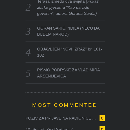
Terasa između dva svijeta
(Prikaz
zbirke pjesama “Kao da zidu
govorim”, autora Gorana Sarića)
GORAN SARIĆ, “IDILA (NEĆU DA
BUDEM NAROD)”
OBJAVLJEN “NOVI IZRAZ” br. 101-
102
PISMO PODRŠKE ZA VLADIMIRA
ARSENIJEVIĆA
MOST COMMENTED
POZIV ZA PRIJAVE NA RADIONICE ...
0
40. Susreti Zija Dizdarević: ...
0