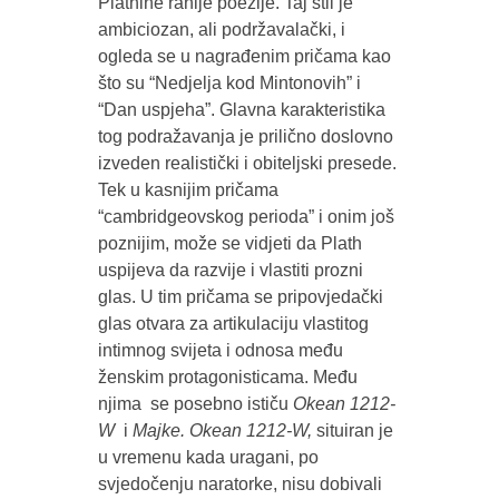
Plathine ranije poezije. Taj stil je
ambiciozan, ali podržavalački, i
ogleda se u nagrađenim pričama kao
što su “Nedjelja kod Mintonovih” i
“Dan uspjeha”. Glavna karakteristika
tog podražavanja je prilično doslovno
izveden realistički i obiteljski presede.
Tek u kasnijim pričama
“cambridgeovskog perioda” i onim još
poznijim, može se vidjeti da Plath
uspijeva da razvije i vlastiti prozni
glas. U tim pričama se pripovjedački
glas otvara za artikulaciju vlastitog
intimnog svijeta i odnosa među
ženskim protagonisticama. Među
njima se posebno ističu
Okean 1212-
W
i
Majke. Okean 1212-W,
situiran je
u vremenu kada uragani, po
svjedočenju naratorke, nisu dobivali