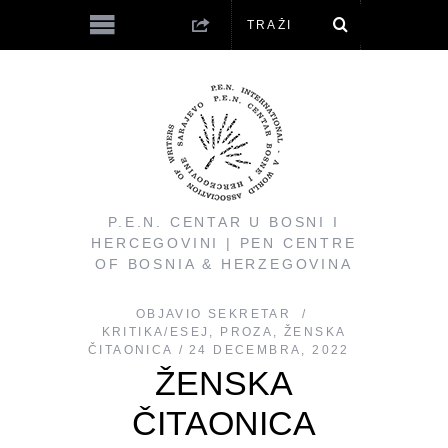
P.E.N. CENTAR U BOSNI I
HERCEGOVINI | PEN CENTRE
OF BOSNIA & HERZEGOVINA
OBJAVIO
SEKRETAR
KRITIKA/ESEJ
,
PROZA
,
ŽENSKA
ČITAONICA
24 DECEMBRA, 2022
ŽENSKA
ČITAONICA