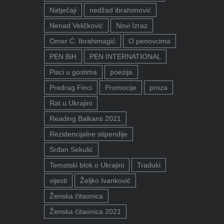
Natječaji
nedžad ibrahimović
Nenad Veličković
Novi Izraz
Omer Ć. Ibrahimagić
O penovcima
PEN BiH
PEN INTERNATIONAL
Pisci u gostima
poezija
Predrag Finci
Promocije
proza
Rat u Ukrajini
Reading Balkans 2021
Rezidencijalne stipendije
Srđan Sekulić
Tematski blok o Ukrajini
Traduki
vijesti
Željko Ivanković
Ženska čitaonica
Ženska čitaonica 2021