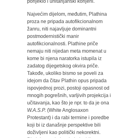
porijeklo i unitarijanski korijeni.
Najvećim dijelom, međutim, Plathina
proza ne pripada autofikcionalnom
žanru, niti najavljuje dominantni
postmodernistički manir
autofikcionalnosti. Plathine priče
nemaju niti nijedan meta momenat u
kome bi njena naratorka istupila iz
zadatog dijegetskog okvira priče.
Takođe, ukoliko bismo se poveli za
idejom da čitav Plathin opus pripada
ispovjednoj prozi, postoji opasnost od
mnogih pogrešnih, varljivih projekcija i
učitavanja, kao što je npr. to da je ona
W.A.S.P.
(White Anglosaxon
Protestant) i da rabi termine i poredbe
koji bi iz današnje perspektive bili
doživljeni kao politički nekorektni.