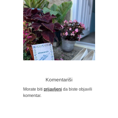
Komentariši
Morate biti
prijavljeni
da biste objavili
komentar.
TERASA 
IZMEĐU TRAUME I TRADICIJE
(PRIKAZ 
(“STRAVARUŠE”, NAIDA MUJKIĆ,
DA ZID
BUYBOOK, SARAJEVO, 2026.)
GO