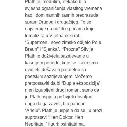
Plath je, međutim, itekako bila
svjesna ograničenja vlastitog vremena
kao i dominantnih rasnih predrasuda
spram Drugog i drugačijeg. To se
najvjernije da uočiti u pričama koje
tematiziraju Vijetnamski rat:
“Supermen i novo zimsko odijelo Pole
Braun” i “Sjenka”. “Prozna” Silvija
Plath je doživjela sazrijevanje u
kasnijem periodu, koje se, kako smo
uvidjeli, dešavalo paralelno sa
poetskim sazrijevanjem. Možemo
pretpostaviti da bi “Dupla ekspozicija”,
njen izgubljeni drugi roman, samo da
je Plath uspjela poživjeti dovoljno
dugo da ga završi, bio pandan
“Arielu”. Plath je uspjela da se i u prozi
suprotstavi “Herr Doktor, Herr
Neprijatelj” figuri: psihijatrima,