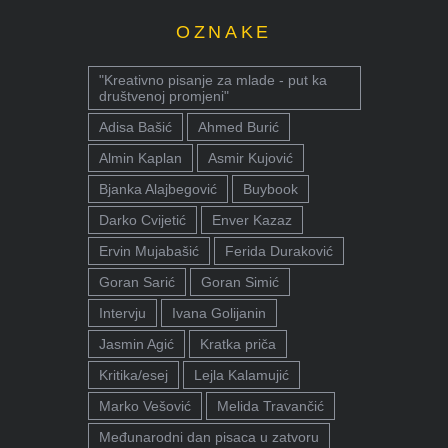
OZNAKE
"Kreativno pisanje za mlade - put ka
društvenoj promjeni"
Adisa Bašić
Ahmed Burić
Almin Kaplan
Asmir Kujović
Bjanka Alajbegović
Buybook
Darko Cvijetić
Enver Kazaz
Ervin Mujabašić
Ferida Duraković
Goran Sarić
Goran Simić
Intervju
Ivana Golijanin
Jasmin Agić
Kratka priča
Kritika/esej
Lejla Kalamujić
Marko Vešović
Melida Travančić
Međunarodni dan pisaca u zatvoru