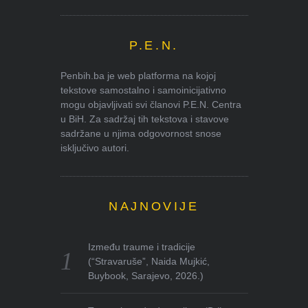
P.E.N.
Penbih.ba je web platforma na kojoj
tekstove samostalno i samoinicijativno
mogu objavljivati svi članovi P.E.N. Centra
u BiH. Za sadržaj tih tekstova i stavove
sadržane u njima odgovornost snose
isključivo autori.
NAJNOVIJE
Između traume i tradicije
(“Stravaruše”, Naida Mujkić,
Buybook, Sarajevo, 2026.)