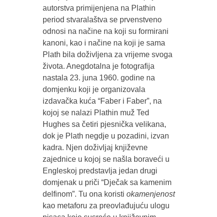
autorstva primijenjena na Plathin
period stvaralaštva se prvenstveno
odnosi na načine na koji su formirani
kanoni, kao i načine na koji je sama
Plath bila doživljena za vrijeme svoga
života. Anegdotalna je fotografija
nastala 23. juna 1960. godine na
domjenku koji je organizovala
izdavačka kuća “Faber i Faber”, na
kojoj se nalazi Plathin muž Ted
Hughes sa četiri pjesnička velikana,
dok je Plath negdje u pozadini, izvan
kadra. Njen doživljaj književne
zajednice u kojoj se našla boraveći u
Engleskoj predstavlja jedan drugi
domjenak u priči “Dječak sa kamenim
delfinom”. Tu ona koristi
okamenjenost
kao metaforu za preovlađujuću ulogu