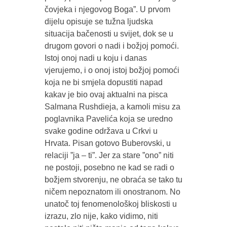
čovjeka i njegovog Boga”. U prvom
dijelu opisuje se tužna ljudska
situacija bačenosti u svijet, dok se u
drugom govori o nadi i božjoj pomoći.
Istoj onoj nadi u koju i danas
vjerujemo, i o onoj istoj božjoj pomoći
koja ne bi smjela dopustiti napad
kakav je bio ovaj aktualni na pisca
Salmana Rushdieja, a kamoli misu za
poglavnika Pavelića koja se uredno
svake godine održava u Crkvi u
Hrvata. Pisan gotovo Buberovski, u
relaciji ”ja – ti”. Jer za stare ”ono” niti
ne postoji, posebno ne kad se radi o
božjem stvorenju, ne obraća se tako tu
ničem nepoznatom ili onostranom. No
unatoč toj fenomenološkoj bliskosti u
izrazu, zlo nije, kako vidimo, niti