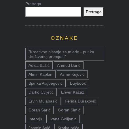
Pretraga
Pretraga
OZNAKE
"Kreativno pisanje za mlade - put ka
društvenoj promjeni"
Adisa Bašić
Ahmed Burić
Almin Kaplan
Asmir Kujović
Bjanka Alajbegović
Buybook
Darko Cvijetić
Enver Kazaz
Ervin Mujabašić
Ferida Duraković
Goran Sarić
Goran Simić
Intervju
Ivana Golijanin
Jasmin Agić
Kratka priča