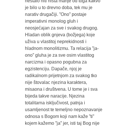
nestalo niti ništa manje od toga kakvo
je bilo u to drevno doba, tek mu je
narativ drugačiji. ”Ono” postaje
imperativni monolog gluh i
neosjećajan za sve i svakog drugog.
Hladan oblik gnjeva (božjega) koje
uživa u vlastitoj neprekidnosti i
hladnom monolitizmu. Ta relacija ”ja-
ono” gluha je za sve osim vlastitog
narcizma i opasno pogubna za
egzistenciju. Dapače, njoj je
radikalnom prijetnjom za svakog tko
nije štovalac njezina karaktera,
misaona i društvena. U tome je i sva
bijeda takve naracije. Njezina
totalitarna isključivost, patnja i
usamljenost te temeljno nepoznavanje
odnosa s Bogom koji nam kaže ”ti”
kojem kažemo ”ja” jer, isti taj Bog nije