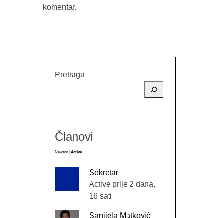
komentar.
TERASA 
IZMEĐU TRAUME I TRADICIJE
(PRIKAZ 
(“STRAVARUŠE”, NAIDA MUJKIĆ,
DA ZID
BUYBOOK, SARAJEVO, 2026.)
GO
Pretraga
Članovi
Newest
|
Active
Sekretar
Active prije 2 dana,
16 sati
Sanijela Matković