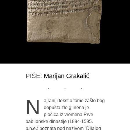
PIŠE:
Marijan Grakalić
N
ajraniji tekst o tome zašto bog
dopušta zlo glinena je
pločica iz vremena Prve
babilonske dinastije (1894-1595.
p.n.e.) poznata pod nazivom ”Dijalog