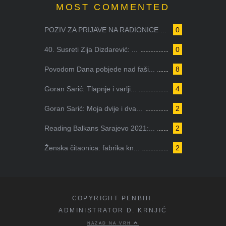
MOST COMMENTED
POZIV ZA PRIJAVE NA RADIONICE ...
0
40. Susreti Zija Dizdarević: ...
0
Povodom Dana pobjede nad faši...
8
Goran Sarić: Tlapnje i varlji...
4
Goran Sarić: Moja dvije i dva...
2
Reading Balkans Sarajevo 2021:...
2
Ženska čitaonica: fabrika kn...
2
COPYRIGHT PENBIH.
ADMINISTRATOR D. KRNJIĆ
NAZAD NA VRH