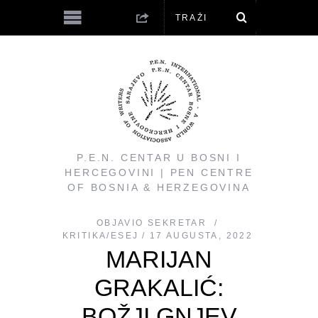
P.E.N. CENTAR U BOSNI I
HERCEGOVINI | PEN CENTRE
OF BOSNIA & HERZEGOVINA
OBJAVIO
SEKRETAR
KRITIKA/ESEJ
17 AUGUSTA, 2022
MARIJAN
GRAKALIĆ:
BOŽJI GNJEV