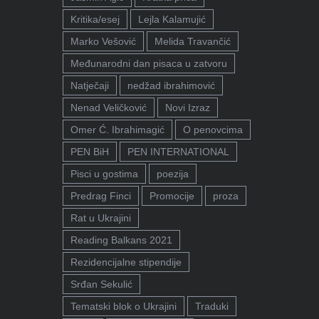
Kritika/esej
Lejla Kalamujić
Marko Vešović
Melida Travančić
Međunarodni dan pisaca u zatvoru
Natječaji
nedžad ibrahimović
Nenad Veličković
Novi Izraz
Omer Ć. Ibrahimagić
O penovcima
PEN BiH
PEN INTERNATIONAL
Pisci u gostima
poezija
Predrag Finci
Promocije
proza
Rat u Ukrajini
Reading Balkans 2021
Rezidencijalne stipendije
Srđan Sekulić
Tematski blok o Ukrajini
Traduki