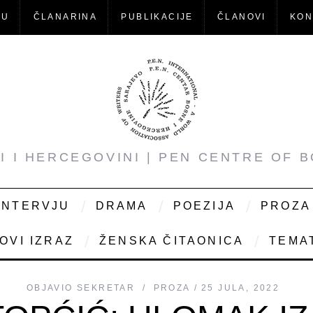
-U
ČLANARINA
PUBLIKACIJE
ČLANOVI
KON
NI I HERCEGOVINI | PEN CENTRE OF 
INTERVJU
DRAMA
POEZIJA
PROZA
OVI IZRAZ
ŽENSKA ČITAONICA
TEMAT
OBJAVIO
SEKRETAR
PROZA
25 JULA, 2022