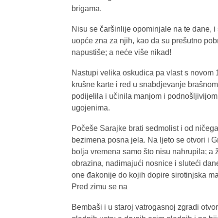
brigama.
Nisu se čaršinlije opominjale na te dane, i
uopće zna za njih, kao da su prešutno pobri
napustiše; a neće više nikad!
Nastupi velika oskudica pa vlast s novom 
krušne karte i red u snabdjevanje brašnom,
podijelila i učinila manjom i podnošljivi
ugojenima.
Počeše Sarajke brati sedmolist i od ničega
bezimena posna jela. Na ljeto se otvori i
bolja vremena samo što nisu nahrupila; a ž
obrazina, nadimajući nosnice i sluteći dane k
one đakonije do kojih dopire sirotinjska ma
Pred zimu se na
Bembaši i u staroj vatrogasnoj zgradi otvor