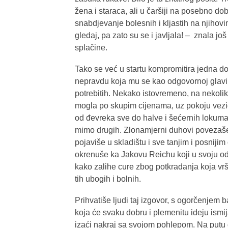
žena i staraca, ali u čaršiji na posebno do
snabdjevanje bolesnih i kljastih na njiho
gledaj, pa zato su se i javljala! – znala jo
splačine.
Tako se već u startu kompromitira jedna d
nepravdu koja mu se kao odgovornoj glavi
potrebitih. Nekako istovremeno, na nekolik
mogla po skupim cijenama, uz pokoju vezicu 
od đevreka sve do halve i šećernih lokuma. 
mimo drugih. Zlonamjerni duhovi povezaše 
pojaviše u skladištu i sve tanjim i posnij
okrenuše ka Jakovu Reichu koji u svoju od
kako zalihe cure zbog potkradanja koja vrš
tih ubogih i bolnih.
Prihvatiše ljudi taj izgovor, s ogorčenjem b
koja će svaku dobru i plemenitu ideju ismija
izaći nakraj sa svojom pohlepom. Na putu d