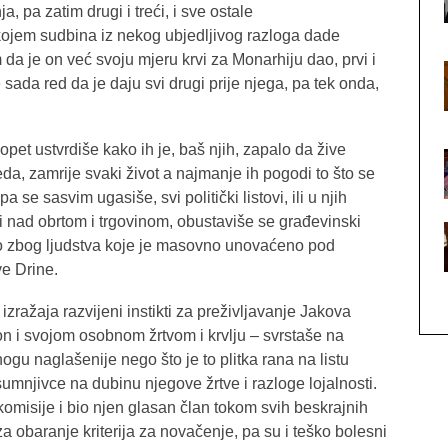
, pa zatim drugi i treći, i sve ostale
ojem sudbina iz nekog ubjedljivog razloga dade
da je on već svoju mjeru krvi za Monarhiju dao, prvi i
 sada red da je daju svi drugi prije njega, pa tek onda,
pet ustvrdiše kako ih je, baš njih, zapalo da žive
eda, zamrije svaki život a najmanje ih pogodi to što se
a se sasvim ugasiše, svi politički listovi, ili u njih
i nad obrtom i trgovinom, obustaviše se građevinski
što zbog ljudstva koje je masovno unovaćeno pod
ve Drine.
ražaja razvijeni instikti za preživljavanje Jakova
 on i svojom osobnom žrtvom i krvlju – svrstaše na
 nogu naglašenije nego što je to plitka rana na listu
 sumnjivce na dubinu njegove žrtve i razloge lojalnosti.
komisije i bio njen glasan član tokom svih beskrajnih
obaranje kriterija za novačenje, pa su i teško bolesni