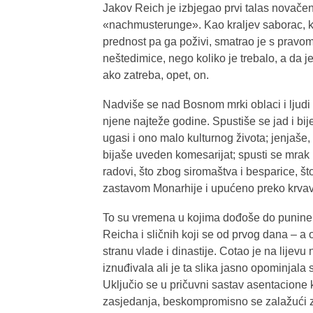
Jakov Reich je izbjegao prvi talas novačenja
«nachmusterunge». Kao kraljev saborac, k
prednost pa ga poživi, smatrao je s pravom 
neštedimice, nego koliko je trebalo, a da je
ako zatreba, opet, on.
Nadviše se nad Bosnom mrki oblaci i ljudi o
njene najteže godine. Spustiše se jad i bij
ugasi i ono malo kulturnog života; jenjaše, p
bijaše uveden komesarijat; spusti se mrak 
radovi, što zbog siromaštva i besparice, 
zastavom Monarhije i upućeno preko krva
To su vremena u kojima dođoše do punine iz
Reicha i sličnih koji se od prvog dana – a
stranu vlade i dinastije. Cotao je na lijevu
iznuđivala ali je ta slika jasno opominjala
Uključio se u pričuvni sastav asentacione 
zasjedanja, beskompromisno se zalažući za 