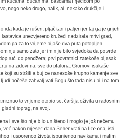
svojim kućama, dućanima, baščama i rječicom po
evo, nego neko drugo, nalik, ali nekako drukčije i
 onda kada je rušen, pljačkan i paljen jer taj ga je grijeh
 lastavica unezvjereno kružeći nadzirala mrtvi grad,
adom pa za to vrijeme bijaše dva puta potopljen
ominju samo zato jer im nije bilo svjedoka da potvrde
opirući do pendžera; prvi povratnici zatekoše pijesak
u crtu na zidovima, sve do plafona. Gromovi isukaše
 koji su stršili a bujice nanesoše krupno kamenje sve
 ljudi počeše zahvaljivati Bogu što tada nisu bili na tom
zamrznuo to vrijeme otopio se, čaršija oživila u radosnim
gladni toprag, na svoj.
ena i sve što nije bilo uništeno i moglo je još nečemu
a, već nakon mjesec dana Šeher vrati na lice onaj isti
 tihog i usporenog života ispunjenog navikama i malim