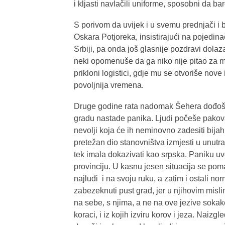
i kljasti navlačili uniforme, sposobni da 
S porivom da uvijek i u svemu prednjači i
Oskara Potjoreka, insistirajući na pojedin
Srbiji, pa onda još glasnije pozdravi dola
neki opomenuše da ga niko nije pitao za mi
prikloni logistici, gdje mu se otvoriše nov
povoljnija vremena.
Druge godine rata nadomak Šehera dođoše 
gradu nastade panika. Ljudi počeše pakovati
nevolji koja će ih neminovno zadesiti bi
pretežan dio stanovništva izmjesti u unutr
tek imala dokazivati kao srpska. Paniku u
provinciju. U kasnu jesen situacija se pomal
najluđi i na svoju ruku, a zatim i ostali n
zabezeknuti pust grad, jer u njihovim mislim
na sebe, s njima, a ne na ove jezive sokake,
koraci, i iz kojih izviru korov i jeza. Naizg