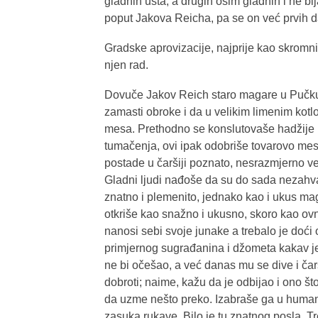
gladnih usta; a drugih osim gladnih i ne b
poput Jakova Reicha, pa se on već prvih d
Gradske aprovizacije, najprije kao skromni d
njen rad.
Dovuče Jakov Reich staro magare u Pučku k
zamasti obroke i da u velikim limenim kot
mesa. Prethodno se konslutovaše hadžije 
tumačenja, ovi ipak odobriše tovarovo me
postade u čaršiji poznato, nesrazmjerno ve
Gladni ljudi nađoše da su do sada nezahva
znatno i plemenito, jednako kao i ukus ma
otkriše kao snažno i ukusno, skoro kao ovn
nanosi sebi svoje junake a trebalo je do
primjernog sugrađanina i džometa kakav je
ne bi očešao, a već danas mu se dive i čar
dobroti; naime, kažu da je odbijao i ono š
da uzme nešto preko. Izabraše ga u human
zasuka rukave. Bilo je tu znatnog posla. Tre