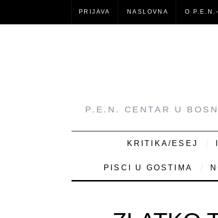
PRIJAVA
NASLOVNA
O P.E.N.
P.E.N. CENTAR U BOS
KRITIKA/ESEJ
PISCI U GOSTIMA
N