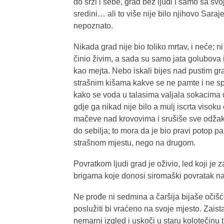
do srži i sebe, grad bez ljudi i samo sa 
sredini… ali to više nije bilo njihovo Saraj
nepoznato.
Nikada grad nije bio toliko mrtav, i neće; ni
činio živim, a sada su samo jata golubova i
kao mejta. Nebo iskali bijes nad pustim gr
strašnim kišama kakve se ne pamte i ne sp
kako se voda u talasima valjala sokacima d
gdje ga nikad nije bilo a mulj iscrta visok
mačeve nad krovovima i srušiše sve odžake
do sebilja; to mora da je bio pravi potop pa
strašnom mjestu, nego na drugom.
Povratkom ljudi grad je oživio, led koji je 
brigama koje donosi siromaški povratak na 
Ne prođe ni sedmina a čaršija bijaše očišć
poslužiti bi vraćeno na svoje mjesto. Zaist
nemarni izgled i uskoči u staru kolotečinu