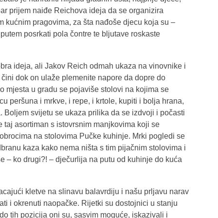
bar prijem naiđe Reichova ideja da se organizira
vim kućnim pragovima, za šta nađoše djecu koja su –
š putem posrkati pola čontre te bljutave roskaste
obra ideja, ali Jakov Reich odmah ukaza na vinovnike i
 čini dok on ulaže plemenite napore da dopre do
o mjesta u gradu se pojaviše stolovi na kojima se
peršuna i mrkve, i repe, i krtole, kupiti i bolja hrana,
Boljem svijetu se ukaza prilika da se izdvoji i počasti
taj asortiman s istovrsnim manjkovima koji se
im obrocima na stolovima Pučke kuhinje. Mrki pogledi se
branu kaza kako nema ništa s tim pijačnim stolovima i
e – ko drugi?! – dječurlija na putu od kuhinje do kuća
acajući kletve na slinavu balavrdiju i našu prljavu narav
ti i okrenuti naopačke. Rijetki su dostojnici u stanju
o tih pozicija oni su, sasvim moguće, iskazivali i