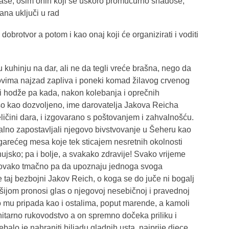
ijaše, osim onih koji se uskoro promućurno snađoše,
ana uključi u rad
obrotvor a potom i kao onaj koji će organizirati i voditi
uhinju na dar, ali ne da tegli vreće brašna, nego da
lovima najzad zapliva i poneki komad žilavog crvenog
i hodže pa kada, nakon kolebanja i oprečnih
so kao dozvoljeno, ime darovatelja Jakova Reicha
ličini dara, i izgovarano s poštovanjem i zahvalnošću.
lno zapostavljali njegovo bivstvovanje u Šeheru kao
garećeg mesa koje tek sticajem nesretnih okolnosti
ujsko; pa i bolje, a svakako zdravije! Svako vrijeme
ći ovako tmačno pa da upoznaju jednoga svoga
 taj bezbojni Jakov Reich, o koga se do juče ni bogalj
šijom pronosi glas o njegovoj nesebičnoj i pravednoj
to mu pripada kao i ostalima, poput marende, a kamoli
itarno rukovodstvo a on spremno dočeka priliku i
balo je nahraniti hiljadu gladnih usta, najprije djece,