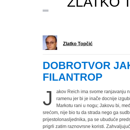
ZLATKO 
Zlatko Topčić
DOBROTVOR JAKO
FILANTROP
J
akov Reich ima svome ranjavanju na
ramenu jer bi je inače docnije izg
Markotu rani u nogu; Jakovu bi, među
srećom, nije bio tu da strada nego ga sud
prijestolonasljednika, pa se ubuduće predsta
prigrli zatim raznovrsne koristi. Zahvaljuju