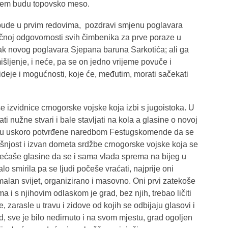
barem budu topovsko meso.
 bude u prvim redovima, pozdravi smjenu poglavara
ačnoj odgovornosti svih čimbenika za prve poraze u
zak novog poglavara Sjepana baruna Sarkotića; ali ga
šljenje, i neće, pa se on jedno vrijeme povuče i
e ideje i mogućnosti, koje će, međutim, morati sačekati
izvidnice crnogorske vojske koja izbi s jugoistoka. U
 nužne stvari i bale stavljati na kola a glasine o novoj
jahu uskoro potvrđene naredbom Festugskomende da se
ašnjost i izvan dometa srdžbe crnogorske vojske koja se
većaše glasine da se i sama vlada sprema na bijeg u
o smirila pa se ljudi počeše vraćati, najprije oni
ormalan svijet, organizirano i masovno. Oni prvi zatekoše
a i s njihovim odlaskom je grad, bez njih, trebao ličiti
 zarasle u travu i zidove od kojih se odbijaju glasovi i
led, sve je bilo nedirnuto i na svom mjestu, grad ogoljen