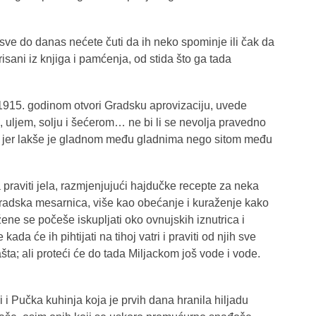
 sve do danas nećete čuti da ih neko spominje ili čak da
sani iz knjiga i pamćenja, od stida što ga tada
1915. godinom otvori Gradsku aprovizaciju, uvede
 uljem, solju i šećerom… ne bi li se nevolja pravedno
jom jer lakše je gladnom među gladnima nego sitom među
 praviti jela, razmjenjujući hajdučke recepte za neka
 Gradska mesarnica, više kao obećanje i kuraženje kako
ene se počeše iskupljati oko ovnujskih iznutrica i
ada će ih pihtijati na tihoj vatri i praviti od njih sve
šta; ali proteći će do tada Miljackom još vode i vode.
i i Pučka kuhinja koja je prvih dana hranila hiljadu