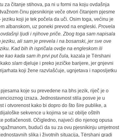
 za čitanje stihova, pa ni u formi na koju ovdašnja
 odvažnom činu pjesnikinje veče otvori čitanjem pjesme
ziku koji je tek počela da uči. Osim toga, većinu je
em albanskom, uz poneki prevod na engleski.
Provela
vdašnji ljudi i njihove priče. Zbog toga sam napisala
jeziku, ali sam je prevela i na bosanski, jer sve ove
ziku. Kad bih ih ispričala ovdje na engleskom ili
ne kao kada sam ih prvi put čula,
kazala je Tërshani
i kako
slam
djeluje i preko jezičke barijere, jer gnjevni
ijarhata koji žene razvlašćuje, ugnjetava i naposljetku
jesama koje su prevedene na bhs jezik, riječ je o
etencioznog izraza. Jednostavnost stila posve je u
t i otvorenost kako bi dopro do što šire publike, a
dijaloške sekvence u kojima se uz obilje oštrih
ke potlačenosti. Očigledno, najveći dio njenog opusa
angažmanom, budući da su za ovu pjesnikinju umjetnost
 jednostavnih slika i životnih situacija, Tërshani gradi