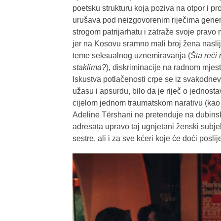
poetsku strukturu koja poziva na otpor i pr
urušava pod neizgovorenim riječima gener
strogom patrijarhatu i zatraže svoje pravo
jer na Kosovu sramno mali broj žena naslije
teme seksualnog uznemiravanja (
Šta reći
staklima?
), diskriminacije na radnom mjest
Iskustva potlačenosti crpe se iz svakodnev
užasu i apsurdu, bilo da je riječ o jednostav
cijelom jednom traumatskom narativu (kao
Adeline Tërshani ne pretenduje na dubinsk
adresata upravo taj ugnjetani ženski subjek
sestre, ali i za sve kćeri koje će doći poslij