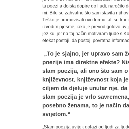
ta poezija doista dopire do ljudi, naročito 
mi. Bile su zahvalne što sam stavila njihov
Teško je promovisati ovu formu, ali se trud
izvodim pjesme, iako je prevod gotovo uvi
jeziku, jer na taj način motiviram ljude s 
efekat postoji, da postoji povratna informac
„To je sjajno, jer upravo sam že
poezije ima direktne efekte? Ni
slam poezija, ali ono što sam 
književnost, književnost koja j
ciljem da djeluje unutar nje, d
slam poezija je vrlo savremena
posebno ženama, to je način da 
svijetom.“
„Slam poezija uvijek dolazi od ljudi za ljud