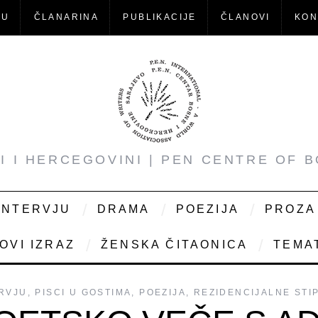
-U
ČLANARINA
PUBLIKACIJE
ČLANOVI
KON
NI I HERCEGOVINI | PEN CENTRE OF 
INTERVJU
DRAMA
POEZIJA
PROZA
OVI IZRAZ
ŽENSKA ČITAONICA
TEMAT
RVJU
,
PISCI U GOSTIMA
,
POEZIJA
,
REZIDENCIJALNE STI