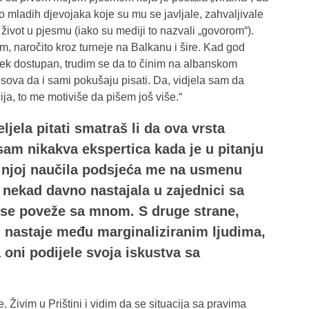
do mladih djevojaka koje su mu se javljale, zahvaljivale
 život u pjesmu (iako su mediji to nazvali „govorom“).
im, naročito kroz turneje na Balkanu i šire. Kad god
jek dostupan, trudim se da to činim na albanskom
Kosova da i sami pokušaju pisati. Da, vidjela sam da
ija, to me motiviše da pišem još više.“
ljela pitati smatraš li da ova vrsta
sam nikakva ekspertica kada je u pitanju
o njoj naučila podsjeća me na usmenu
e nekad davno nastajala u zajednici sa
a se poveže sa mnom. S druge strane,
, nastaje među marginaliziranim ljudima,
oni podijele svoja iskustva sa
e. Živim u Prištini i vidim da se situacija sa pravima