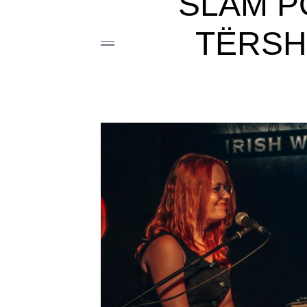
SLAM P
TËRSHA