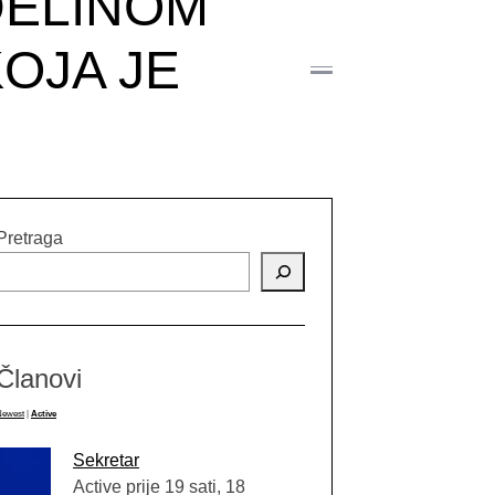
DELINOM
KOJA JE
Pretraga
Članovi
Newest
|
Active
Sekretar
Active prije 19 sati, 18