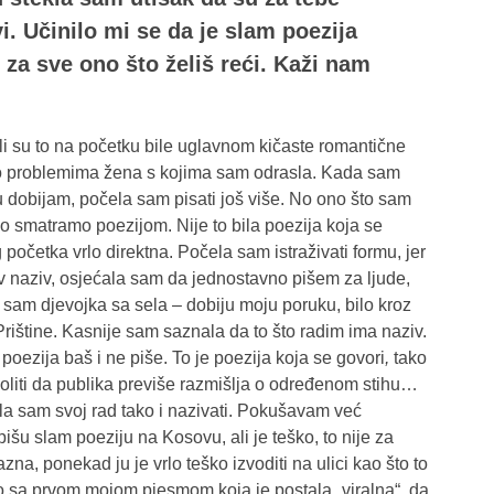
i. Učinilo mi se da je slam poezija
 za sve ono što želiš reći. Kaži nam
li su to na početku bile uglavnom kičaste romantične
 o problemima žena s kojima sam odrasla. Kada sam
tu dobijam, počela sam pisati još više. No ono što sam
no smatramo poezijom. Nije to bila poezija koja se
g početka vrlo direktna. Počela sam istraživati formu, jer
 naziv, osjećala sam da jednostavno pišem za ljude,
ja sam djevojka sa sela – dobiju moju poruku, bilo kroz
rištine. Kasnije sam saznala da to što radim ima naziv.
oezija baš i ne piše. To je poezija koja se govori
,
tako
zvoliti da publika previše razmišlja o određenom stihu…
la sam svoj rad tako i nazivati. Pokušavam već
išu slam poeziju na Kosovu, ali je teško, to nije za
na, ponekad ju je vrlo teško izvoditi na ulici kao što to
čito sa prvom mojom pjesmom koja je postala „viralna“, da