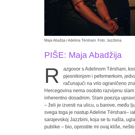
Maja Abažija i Adelina Tërshani. Foto: Jazzbina.
PIŠE: Maja Abadžija
R
azgovor s Adelinom Tërshani, kos
pjesnikinjom i peformerkom, jedva
računajući na vrlo ograničeno zn
Hercegovina nema osobito razvijenu slam s
inherentno dosadnim. Slam poezija upravo žel
– želi je izvesti na ulicu, u barove, među ljud
svega toga je nastup Adeline Tërshani– ia
sarajevskoj Jazzbini, koja se tu našla, ugl
publike – bio, oprostite mi ovaj kliše, ne