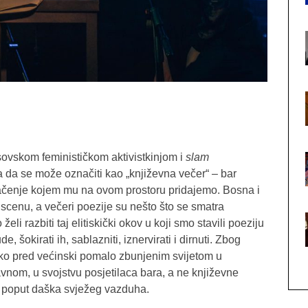
ovskom feminističkom aktivistkinjom i
slam
 da se može označiti kao „književna večer“ – bar
ačenje kojem mu na ovom prostoru pridajemo. Bosna i
cenu, a večeri poezije su nešto što se smatra
i razbiti taj elitiskički okov u koji smo stavili poeziju
e, šokirati ih, sablazniti, iznervirati i dirnuti. Zbog
ko pred većinski pomalo zbunjenim svijetom u
avnom, u svojstvu posjetilaca bara, a ne književne
što poput daška svježeg vazduha.