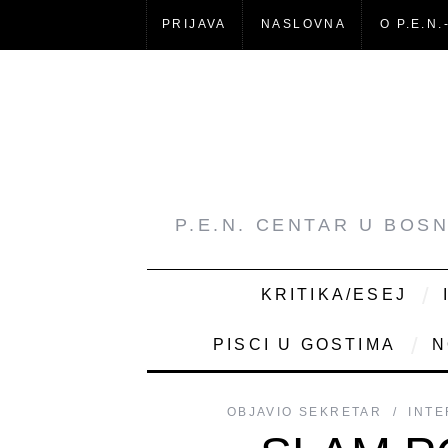
PRIJAVA
NASLOVNA
O P.E.N.
P.E.N. CENTAR U BOS
KRITIKA/ESEJ
PISCI U GOSTIMA
N
OBJAVIO
SEKRETAR
INTE