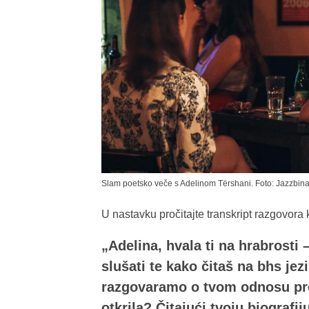
Slam poetsko veče s Adelinom Tërshani. Foto: Jazzbin
U nastavku pročitajte transkript razgovora
„Adelina, hvala ti na hrabrosti 
slušati te kako čitaš na bhs jez
razgovaramo o tvom odnosu pre
otkrila? Čitajući tvoju biografi