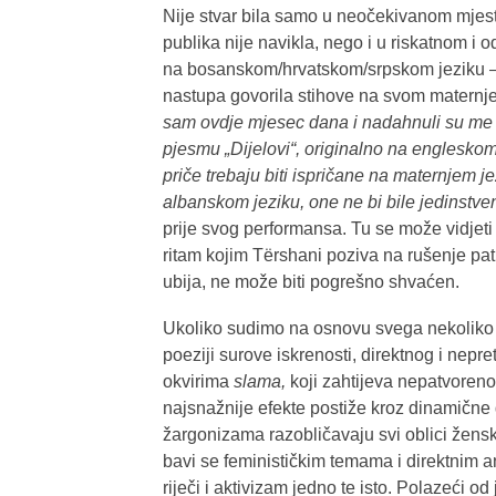
Nije stvar bila samo u neočekivanom mjestu
publika nije navikla, nego i u riskatnom i
na bosanskom/hrvatskom/srpskom jeziku – je
nastupa govorila stihove na svom maternj
sam ovdje mjesec dana i nadahnuli su me o
pjesmu „Dijelovi“, originalno na engleskom 
priče trebaju biti ispričane na maternjem je
albanskom jeziku, one ne bi bile jedinstve
prije svog performansa. Tu se može vidjet
ritam kojim Tërshani poziva na rušenje patr
ubija, ne može biti pogrešno shvaćen.
Ukoliko sudimo na osnovu svega nekoliko p
poeziji surove iskrenosti, direktnog i nepr
okvirima
slama,
koji zahtijeva nepatvorenos
najsnažnije efekte postiže kroz dinamične 
žargonizama razobličavaju svi oblici žens
bavi se feminističkim temama i direktnim 
riječi i aktivizam jedno te isto. Polazeći od