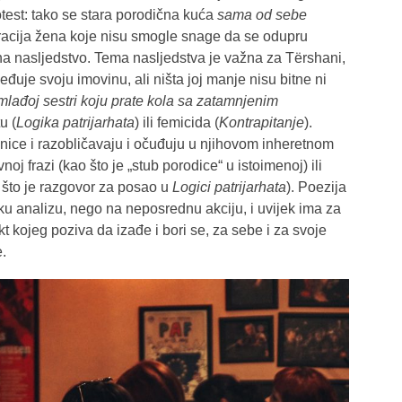
otest: tako se stara porodična kuća
sama od sebe
acija žena koje nisu smogle snage da se odupru
 na nasljedstvo. Tema nasljedstva je važna za Tërshani,
đuje svoju imovinu, ali ništa joj manje nisu bitne ni
 mlađoj sestri koju prate kola sa zatamnjenim
u (
Logika patrijarhata
) ili femicida (
Kontrapitanje
).
nice i razobličavaju i očuđuju u njihovom inheretnom
noj frazi (kao što je „stub porodice“ u istoimenoj) ili
 što je razgovor za posao u
Logici patrijarhata
). Poezija
u analizu, nego na neposrednu akciju, i uvijek ima za
t kojeg poziva da izađe i bori se, za sebe i za svoje
e.