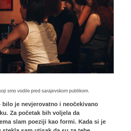
a
 koji smo vodile pred sarajevskom publikom.
– bilo je nevjerovatno i neočekivano
iku. Za početak bih voljela da
ma slam poeziji kao formi. Kada si je
ju stekla sam utisak da su za tebe