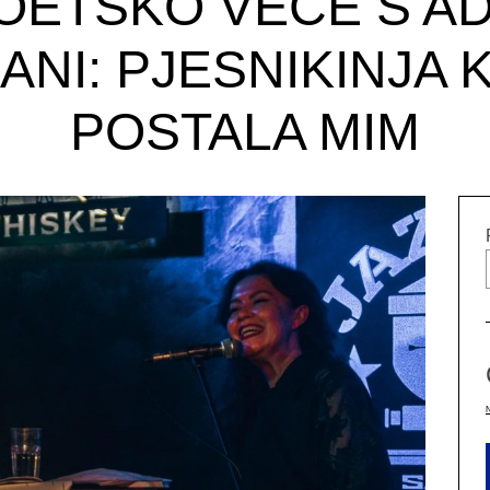
OETSKO VEČE S A
NI: PJESNIKINJA 
POSTALA MIM