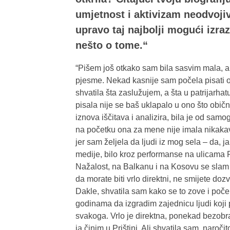
umjetnost i aktivizam neodvojiv
upravo taj najbolji mogući izraz
nešto o tome.“
“Pišem još otkako sam bila sasvim mala, a
pjesme. Nekad kasnije sam počela pisati
shvatila šta zaslužujem, a šta u patrijarha
pisala nije se baš uklapalo u ono što obič
iznova iščitava i analizira, bila je od samo
na početku ona za mene nije imala nikakav
jer sam željela da ljudi iz mog sela – da, 
medije, bilo kroz performanse na ulicama P
Nažalost, na Balkanu i na Kosovu se slam p
da morate biti vrlo direktni, ne smijete do
Dakle, shvatila sam kako se to zove i poče
godinama da izgradim zajednicu ljudi koji p
svakoga. Vrlo je direktna, ponekad bezobraz
ja činim u Prištini. Ali shvatila sam, naro