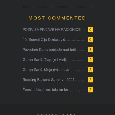
MOST COMMENTED
POZIV ZA PRIJAVE NA RADIONICE ...
0
40. Susreti Zija Dizdarević: ...
0
Povodom Dana pobjede nad faši...
8
Goran Sarić: Tlapnje i varlji...
4
Goran Sarić: Moja dvije i dva...
2
Reading Balkans Sarajevo 2021:...
2
Ženska čitaonica: fabrika kn...
2