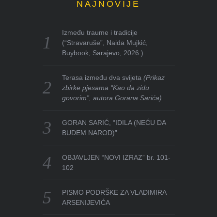
NAJNOVIJE
Između traume i tradicije
(“Stravaruše”, Naida Mujkić,
Buybook, Sarajevo, 2026.)
Terasa između dva svijeta
(Prikaz
zbirke pjesama “Kao da zidu
govorim”, autora Gorana Sarića)
GORAN SARIĆ, “IDILA (NEĆU DA
BUDEM NAROD)”
OBJAVLJEN “NOVI IZRAZ” br. 101-
102
PISMO PODRŠKE ZA VLADIMIRA
ARSENIJEVIĆA