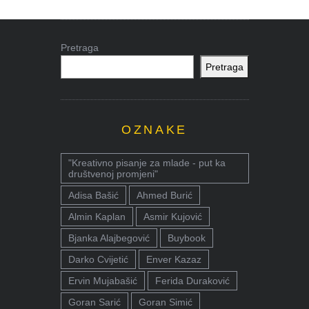
Pretraga
Pretraga
OZNAKE
"Kreativno pisanje za mlade - put ka
društvenoj promjeni"
Adisa Bašić
Ahmed Burić
Almin Kaplan
Asmir Kujović
Bjanka Alajbegović
Buybook
Darko Cvijetić
Enver Kazaz
Ervin Mujabašić
Ferida Duraković
Goran Sarić
Goran Simić