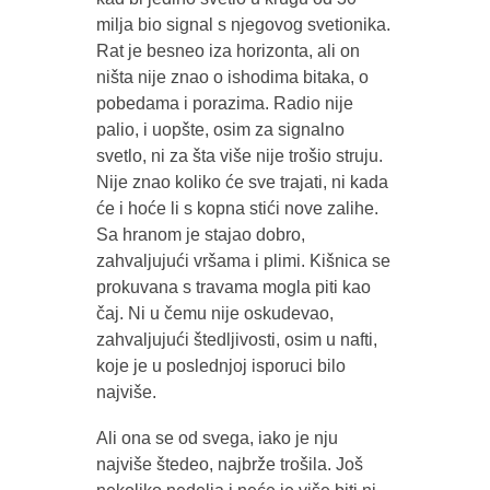
milja bio signal s njegovog svetionika.
Rat je besneo iza horizonta, ali on
ništa nije znao o ishodima bitaka, o
pobedama i porazima. Radio nije
palio, i uopšte, osim za signalno
svetlo, ni za šta više nije trošio struju.
Nije znao koliko će sve trajati, ni kada
će i hoće li s kopna stići nove zalihe.
Sa hranom je stajao dobro,
zahvaljujući vršama i plimi. Kišnica se
prokuvana s travama mogla piti kao
čaj. Ni u čemu nije oskudevao,
zahvaljujući štedljivosti, osim u nafti,
koje je u poslednjoj isporuci bilo
najviše.
Ali ona se od svega, iako je nju
najviše štedeo, najbrže trošila. Još