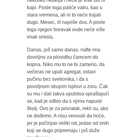
nekoliko nedelja i neće je više biti ni
kapi. Posle toga paliće vatru, kao u
stara vremena, ali ni to neće trajati
dugo. Mesec, ili najviše dva. A posle
toga njegov boravak ovde neće više
imati smisla.
Danas, još samo danas, nafte ima
dovoljno za plovidbu čamcem do
kopna. Niko mu to ne bi zamerio, da
večeras ne upali agregat, ostavi
pučinu bez svetionika, i da s
povoljnom strujom isplovi u zoru. Čak
su mu i dali takva uputstva opraštajući
se, kad je odbio da s njima napusti
školj. Ovo je za povratak, rekli su, ako
ne dođemo. A nisu verovali da hoće,
jer je počinjao veliki rat, jedan od onih
koji se dugo pripremaju i još duže