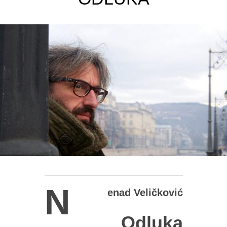
N
enad Veličković
Odluka