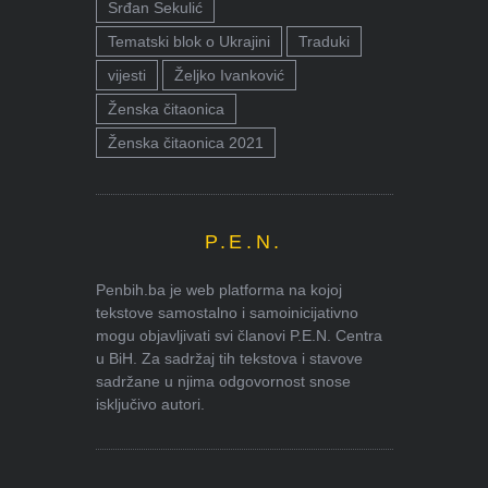
Srđan Sekulić
Tematski blok o Ukrajini
Traduki
vijesti
Željko Ivanković
Ženska čitaonica
Ženska čitaonica 2021
P.E.N.
Penbih.ba je web platforma na kojoj
tekstove samostalno i samoinicijativno
mogu objavljivati svi članovi P.E.N. Centra
u BiH. Za sadržaj tih tekstova i stavove
sadržane u njima odgovornost snose
isključivo autori.