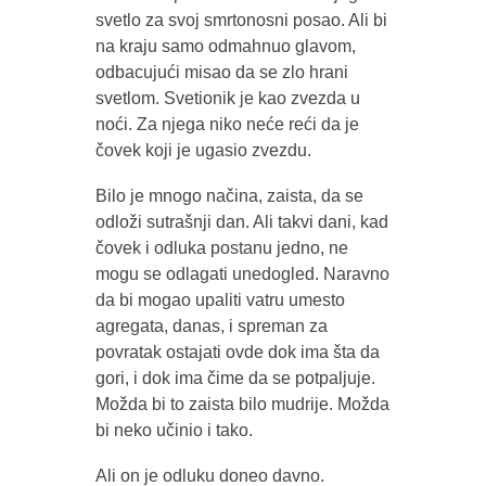
svetlo za svoj smrtonosni posao. Ali bi
na kraju samo odmahnuo glavom,
odbacujući misao da se zlo hrani
svetlom. Svetionik je kao zvezda u
noći. Za njega niko neće reći da je
čovek koji je ugasio zvezdu.
Bilo je mnogo načina, zaista, da se
odloži sutrašnji dan. Ali takvi dani, kad
čovek i odluka postanu jedno, ne
mogu se odlagati unedogled. Naravno
da bi mogao upaliti vatru umesto
agregata, danas, i spreman za
povratak ostajati ovde dok ima šta da
gori, i dok ima čime da se potpaljuje.
Možda bi to zaista bilo mudrije. Možda
bi neko učinio i tako.
Ali on je odluku doneo davno.