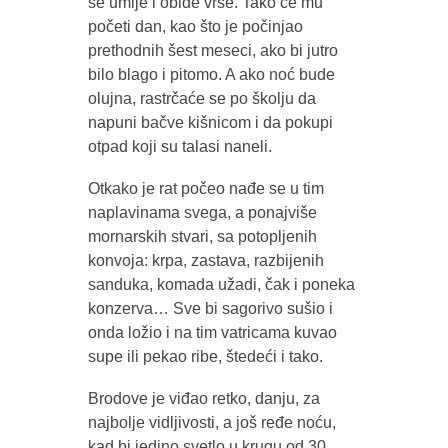
se umije i obiđe vrše. Tako će mu
početi dan, kao što je počinjao
prethodnih šest meseci, ako bi jutro
bilo blago i pitomo. A ako noć bude
olujna, rastrčaće se po školju da
napuni bačve kišnicom i da pokupi
otpad koji su talasi naneli.
Otkako je rat počeo nađe se u tim
naplavinama svega, a ponajviše
mornarskih stvari, sa potopljenih
konvoja: krpa, zastava, razbijenih
sanduka, komada užadi, čak i poneka
konzerva… Sve bi sagorivo sušio i
onda ložio i na tim vatricama kuvao
supe ili pekao ribe, štedeći i tako.
Brodove je viđao retko, danju, za
najbolje vidljivosti, a još ređe noću,
kad bi jedino svetlo u krugu od 30