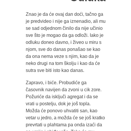
Znao je da će ovaj dan doći, tačno ga
je predvideo i nije ga iznenadio, ali mu
se sad odjednom činilo da nije učinio
sve što je mogao da ga odloži. Iako je
odluku doneo davno, i živeo u miru s
njom, sve do danas ponašao se kao
da ona nema veze s njim, kao da je
neko drugi na tom školju i kao da će
sutra sve biti isto kao danas.
Zapravo, i biće. Probudiće ga
časovnik navijen da zvoni u cik zore.
Požuriće da isključi agregat i da se
vrati u postelju, dok je još topla.
Možda će ponovo uhvatiti san, kao
vetar u jedro, a možda će se još kratko
prevrtati u plahtama pa onda izaći da