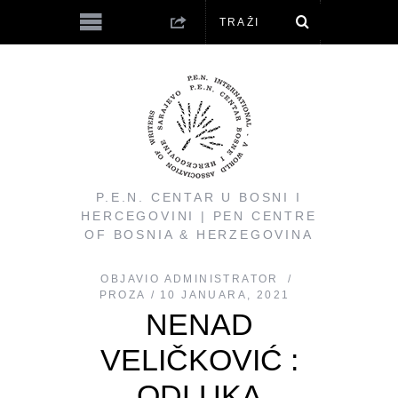
P.E.N. CENTAR U BOSNI I
HERCEGOVINI | PEN CENTRE
OF BOSNIA & HERZEGOVINA
OBJAVIO
ADMINISTRATOR
PROZA
10 JANUARA, 2021
NENAD
VELIČKOVIĆ :
ODLUKA