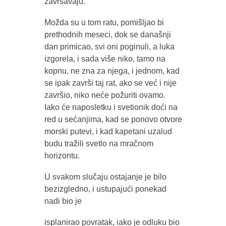
završavaju.
Možda su u tom ratu, pomišljao bi
prethodnih meseci, dok se današnji
dan primicao, svi oni poginuli, a luka
izgorela, i sada više niko, tamo na
kopnu, ne zna za njega, i jednom, kad
se ipak završi taj rat, ako se već i nije
završio, niko neće požuriti ovamo.
Iako će naposletku i svetionik doći na
red u sećanjima, kad se ponovo otvore
morski putevi, i kad kapetani uzalud
budu tražili svetlo na mračnom
horizontu.
U svakom slučaju ostajanje je bilo
bezizgledno, i ustupajući ponekad
nadi bio je
isplanirao povratak, iako je odluku bio