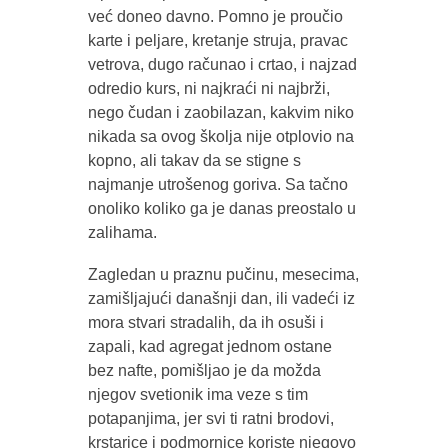
već doneo davno. Pomno je proučio
karte i peljare, kretanje struja, pravac
vetrova, dugo računao i crtao, i najzad
odredio kurs, ni najkraći ni najbrži,
nego čudan i zaobilazan, kakvim niko
nikada sa ovog školja nije otplovio na
kopno, ali takav da se stigne s
najmanje utrošenog goriva. Sa tačno
onoliko koliko ga je danas preostalo u
zalihama.
Zagledan u praznu pučinu, mesecima,
zamišljajući današnji dan, ili vadeći iz
mora stvari stradalih, da ih osuši i
zapali, kad agregat jednom ostane
bez nafte, pomišljao je da možda
njegov svetionik ima veze s tim
potapanjima, jer svi ti ratni brodovi,
krstarice i podmornice koriste njegovo