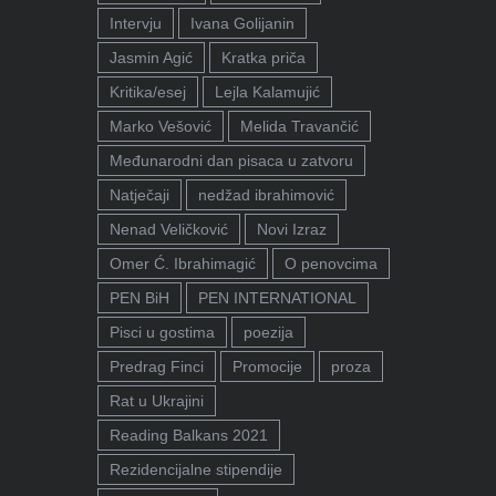
Intervju
Ivana Golijanin
Jasmin Agić
Kratka priča
Kritika/esej
Lejla Kalamujić
Marko Vešović
Melida Travančić
Međunarodni dan pisaca u zatvoru
Natječaji
nedžad ibrahimović
Nenad Veličković
Novi Izraz
Omer Ć. Ibrahimagić
O penovcima
PEN BiH
PEN INTERNATIONAL
Pisci u gostima
poezija
Predrag Finci
Promocije
proza
Rat u Ukrajini
Reading Balkans 2021
Rezidencijalne stipendije