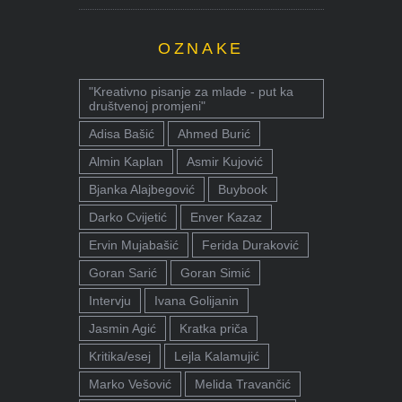
OZNAKE
"Kreativno pisanje za mlade - put ka
društvenoj promjeni"
Adisa Bašić
Ahmed Burić
Almin Kaplan
Asmir Kujović
Bjanka Alajbegović
Buybook
Darko Cvijetić
Enver Kazaz
Ervin Mujabašić
Ferida Duraković
Goran Sarić
Goran Simić
Intervju
Ivana Golijanin
Jasmin Agić
Kratka priča
Kritika/esej
Lejla Kalamujić
Marko Vešović
Melida Travančić