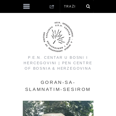
P.E.N. CENTAR U BOSNI I
HERCEGOVINI | PEN CENTRE
OF BOSNIA & HERZEGOVINA
GORAN-SA-
SLAMNATIM-SESIROM