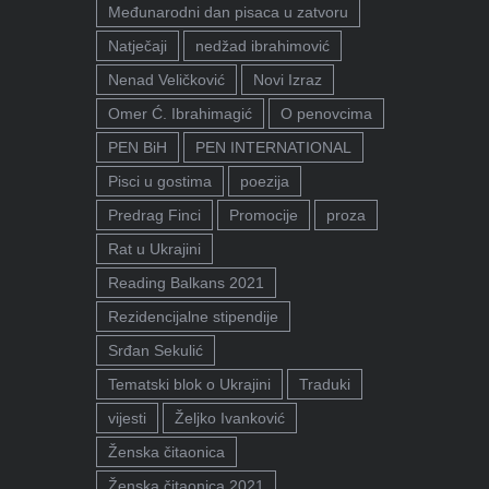
Međunarodni dan pisaca u zatvoru
Natječaji
nedžad ibrahimović
Nenad Veličković
Novi Izraz
Omer Ć. Ibrahimagić
O penovcima
PEN BiH
PEN INTERNATIONAL
Pisci u gostima
poezija
Predrag Finci
Promocije
proza
Rat u Ukrajini
Reading Balkans 2021
Rezidencijalne stipendije
Srđan Sekulić
Tematski blok o Ukrajini
Traduki
vijesti
Željko Ivanković
Ženska čitaonica
Ženska čitaonica 2021