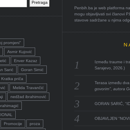
Pretraga
Penbih.ba je web platforma na 
mogu objavljivati svi članovi P
stavove sadržane u njima odgov
oj promjeni"
N
Asmir Kujović
etić
Enver Kazaz
Između traume i tra
Sarajevo, 2026.)
n Sarić
Goran Simić
Kratka priča
Terasa između dva 
vić
Melida Travančić
govorim”, autora G
ji
nedžad ibrahimović
GORAN SARIĆ, “I
brahimagić
TIONAL
OBJAVLJEN “NOVI 
Promocije
proza