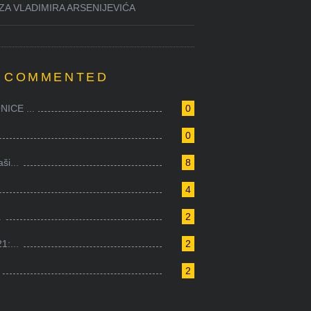
ZA VLADIMIRA ARSENIJEVIĆA
 COMMENTED
ICE ...
0
0
i...
8
4
.
2
1:...
2
2