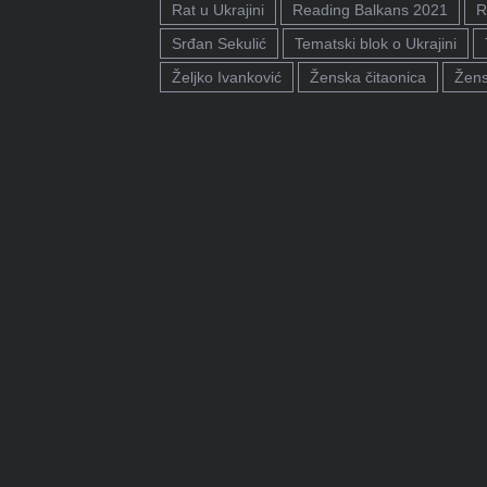
Rat u Ukrajini
Reading Balkans 2021
R
Srđan Sekulić
Tematski blok o Ukrajini
Željko Ivanković
Ženska čitaonica
Žens