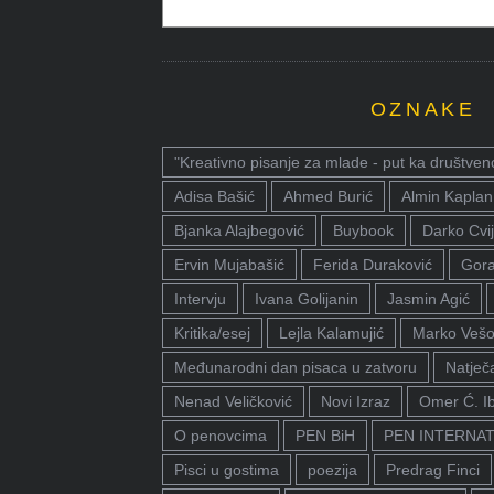
OZNAKE
"Kreativno pisanje za mlade - put ka društven
Adisa Bašić
Ahmed Burić
Almin Kaplan
Bjanka Alajbegović
Buybook
Darko Cvij
Ervin Mujabašić
Ferida Duraković
Gora
Intervju
Ivana Golijanin
Jasmin Agić
Kritika/esej
Lejla Kalamujić
Marko Vešo
Međunarodni dan pisaca u zatvoru
Natječa
Nenad Veličković
Novi Izraz
Omer Ć. I
O penovcima
PEN BiH
PEN INTERNA
Pisci u gostima
poezija
Predrag Finci