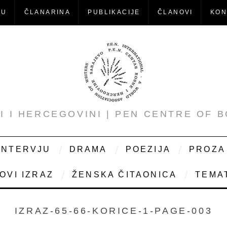
-U
ČLANARINA
PUBLIKACIJE
ČLANOVI
KON
NI I HERCEGOVINI | PEN CENTRE OF 
INTERVJU
DRAMA
POEZIJA
PROZA
OVI IZRAZ
ŽENSKA ČITAONICA
TEMAT
IZRAZ-65-66-KORICE-1-PAGE-003