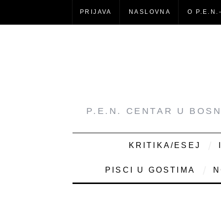
PRIJAVA
NASLOVNA
O P.E.N.
P.E.N. CENTAR U BOS
KRITIKA/ESEJ
PISCI U GOSTIMA
N