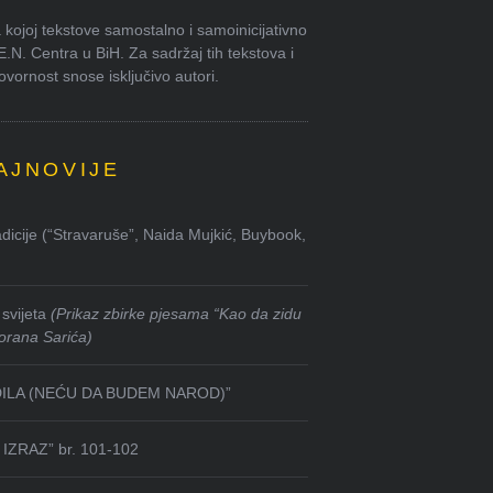
kojoj tekstove samostalno i samoinicijativno
.E.N. Centra u BiH. Za sadržaj tih tekstova i
ornost snose isključivo autori.
AJNOVIJE
dicije (“Stravaruše”, Naida Mujkić, Buybook,
svijeta
(Prikaz zbirke pjesama “Kao da zidu
orana Sarića)
DILA (NEĆU DA BUDEM NAROD)”
IZRAZ” br. 101-102