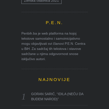
Ženska čitaonica 2021
P.E.N.
Penbih.ba je web platforma na kojoj
tekstove samostalno i samoinicijativno
mogu objavljivati svi članovi P.E.N. Centra
u BiH. Za sadržaj tih tekstova i stavove
sadržane u njima odgovornost snose
isključivo autori.
NAJNOVIJE
GORAN SARIĆ, “IDILA (NEĆU DA
BUDEM NAROD)”