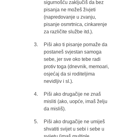
sigurnošću zaključiš da bez
pisanja ne možeš živjeti
(napredovanje u zvanju,
pisanje osmrtnica, cinkarenje
za različite službe itd.).
Piši ako ti pisanje pomaže da
postaneš svjestan samoga
sebe, jer sve oko tebe radi
protiv toga (dnevnik, memoari,
osjećaj da si roditeljima
nevidljiv i sl.).
Piši ako drugačije ne znaš
misliti (ako, uopće, imaš želju
da misliš).
Piši ako drugačije ne umiješ
shvatiti svijet u sebi i sebe u
svijetu (imaš
multiple