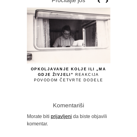
Pročitajte još
OPKOLJAVANJE KOLJE ILI „MA
GDJE ŽIVJELI”
REAKCIJA
POVODOM ČETVRTE DODELE
MEĐUNARODNE NAGRADE KOLJA
MIĆEVIĆ, 15 FEBRUARA 2026.
Komentariši
Morate biti
prijavljeni
da biste objavili
komentar.