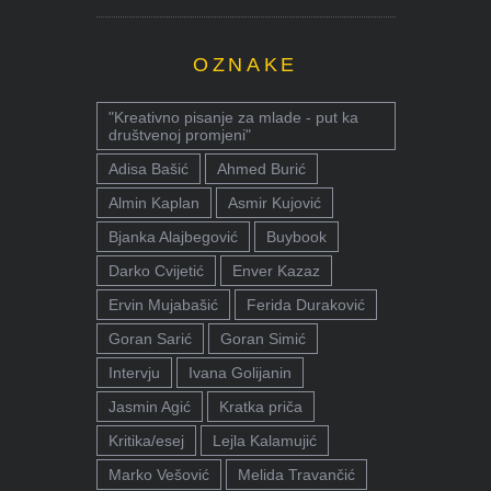
OZNAKE
"Kreativno pisanje za mlade - put ka
društvenoj promjeni"
Adisa Bašić
Ahmed Burić
Almin Kaplan
Asmir Kujović
Bjanka Alajbegović
Buybook
Darko Cvijetić
Enver Kazaz
Ervin Mujabašić
Ferida Duraković
Goran Sarić
Goran Simić
Intervju
Ivana Golijanin
Jasmin Agić
Kratka priča
Kritika/esej
Lejla Kalamujić
Marko Vešović
Melida Travančić