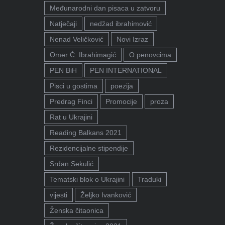
Međunarodni dan pisaca u zatvoru
Natječaji
nedžad ibrahimović
Nenad Veličković
Novi Izraz
Omer Ć. Ibrahimagić
O penovcima
PEN BiH
PEN INTERNATIONAL
Pisci u gostima
poezija
Predrag Finci
Promocije
proza
Rat u Ukrajini
Reading Balkans 2021
Rezidencijalne stipendije
Srđan Sekulić
Tematski blok o Ukrajini
Traduki
vijesti
Željko Ivanković
Ženska čitaonica