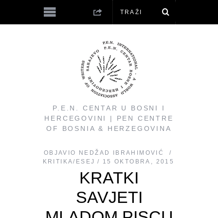
P.E.N. CENTAR U BOSNI I
HERCEGOVINI | PEN CENTRE
OF BOSNIA & HERZEGOVINA
OBJAVIO
NEDŽAD IBRAHIMOVIĆ
KRITIKA/ESEJ
15 OKTOBRA, 2015
KRATKI
SAVJETI
MLADOM PISCU