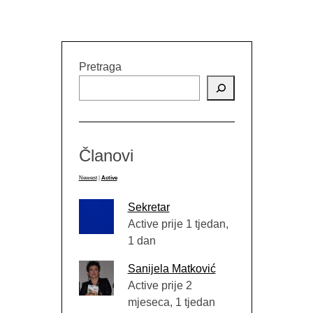
TRAGAJU
HISTORIJ
PROZNOM 
Pretraga
BOSNA“
OM
I ME
Članovi
Newest
|
Active
Sekretar
Active prije 1 tjedan,
1 dan
Sanijela Matković
Active prije 2
mjeseca, 1 tjedan