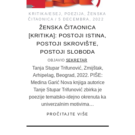
KRITIKA/ESEJ
,
POEZIJA
,
ŽENSKA
ČITAONICA
5 DECEMBRA, 2022
ŽENSKA ČITAONICA
[KRITIKA]: POSTOJI ISTINA,
POSTOJI SKROVIŠTE,
POSTOJI SLOBODA
OBJAVIO
SEKRETAR
Tanja Stupar Trifunović, Zmijštak,
Arhipelag, Beograd, 2022. PIŠE:
Medina Garić Nova knjiga autorice
Tanje Stupar Trifunović zbirka je
poezije tematsko-idejno okrenuta ka
univerzalnim motivima…
PROČITAJTE VIŠE