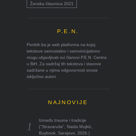
Ženska čitaonica 2021
P.E.N.
Penbih.ba je web platforma na kojoj
tekstove samostalno i samoinicijativno
mogu objavljivati svi članovi P.E.N. Centra
u BiH. Za sadržaj tih tekstova i stavove
sadržane u njima odgovornost snose
isključivo autori.
NAJNOVIJE
Između traume i tradicije
(“Stravaruše”, Naida Mujkić,
Buybook, Sarajevo, 2026.)