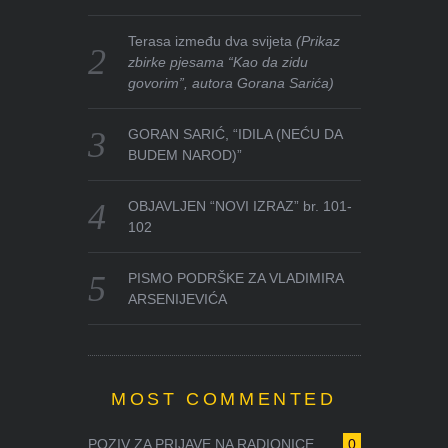
Terasa između dva svijeta
(Prikaz
zbirke pjesama “Kao da zidu
govorim”, autora Gorana Sarića)
GORAN SARIĆ, “IDILA (NEĆU DA
BUDEM NAROD)”
OBJAVLJEN “NOVI IZRAZ” br. 101-
102
PISMO PODRŠKE ZA VLADIMIRA
ARSENIJEVIĆA
MOST COMMENTED
POZIV ZA PRIJAVE NA RADIONICE ...
0