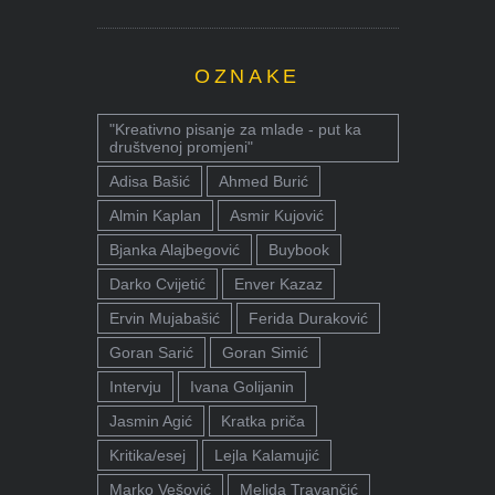
OZNAKE
"Kreativno pisanje za mlade - put ka
društvenoj promjeni"
Adisa Bašić
Ahmed Burić
Almin Kaplan
Asmir Kujović
Bjanka Alajbegović
Buybook
Darko Cvijetić
Enver Kazaz
Ervin Mujabašić
Ferida Duraković
Goran Sarić
Goran Simić
Intervju
Ivana Golijanin
Jasmin Agić
Kratka priča
Kritika/esej
Lejla Kalamujić
Marko Vešović
Melida Travančić