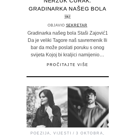
NERZUK ĆURAK:
GRADINARKA NAŠEG BOLA
￼
OBJAVIO
SEKRETAR
Gradinarka našeg bola Staši Zajović1
Da je veliki Tagore naš savremenik Ili
bar da može poslati poruku s onog
svijeta Kojoj bi kraljici namijenio…
PROČITAJTE VIŠE
POEZIJA
,
VIJESTI
3 OKTOBRA,