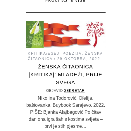
PROČITAJTE VIŠE
KRITIKA/ESEJ
,
POEZIJA
,
ŽENSKA
ČITAONICA
29 OKTOBRA, 2022
ŽENSKA ČITAONICA
[KRITIKA]: MLADEŽI, PRIJE
SVEGA
OBJAVIO
SEKRETAR
Nikolina Todorović, Ofelija,
baštovanka, Buybook Sarajevo, 2022.
PIŠE: Bjanka Alajbegović Po čitav
dan ona igra šah s kostima svijeta –
prvi je stih pjesme…