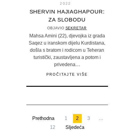
2022
SHERVIN HAJIAGHAPOUR:
ZA SLOBODU
OBJAVIO
SEKRETAR
Mahsa Amini (22), djevojka iz grada
Saqez u iranskom dijelu Kurdistana,
došla s bratom i rodicom u Teheran
turistički, zaustavljena a potom i
privedena…
PROČITAJTE VIŠE
Prethodna
1
2
3
…
12
Sljedeća