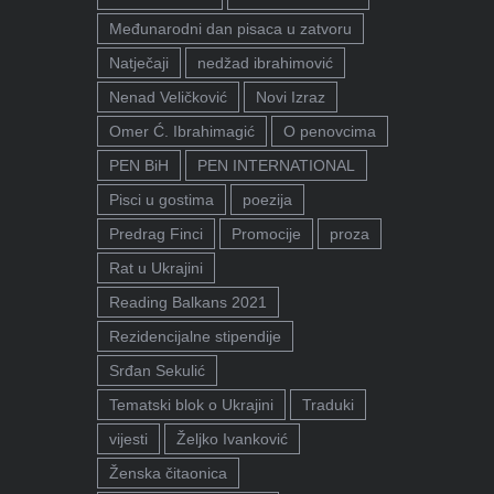
Međunarodni dan pisaca u zatvoru
Natječaji
nedžad ibrahimović
Nenad Veličković
Novi Izraz
Omer Ć. Ibrahimagić
O penovcima
PEN BiH
PEN INTERNATIONAL
Pisci u gostima
poezija
Predrag Finci
Promocije
proza
Rat u Ukrajini
Reading Balkans 2021
Rezidencijalne stipendije
Srđan Sekulić
Tematski blok o Ukrajini
Traduki
vijesti
Željko Ivanković
Ženska čitaonica