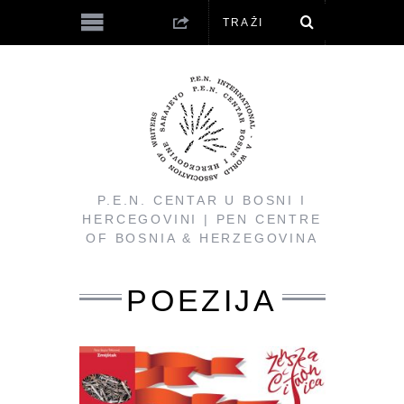
P.E.N. CENTAR U BOSNI I
HERCEGOVINI | PEN CENTRE
OF BOSNIA & HERZEGOVINA
POEZIJA