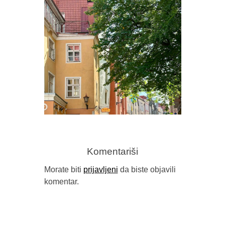
PREDR
FRAGM
Komentariši
Morate biti
prijavljeni
da biste objavili
komentar.
GORAN SARIĆ, “IDILA (NEĆU DA
BUDEM NAROD)”