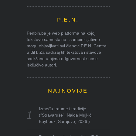
P.E.N.
Penbih.ba je web platforma na kojoj
tekstove samostalno i samoinicijativno
mogu objavljivati svi članovi P.E.N. Centra
u BiH. Za sadržaj tih tekstova i stavove
sadržane u njima odgovornost snose
isključivo autori.
NAJNOVIJE
Između traume i tradicije
(“Stravaruše”, Naida Mujkić,
Buybook, Sarajevo, 2026.)