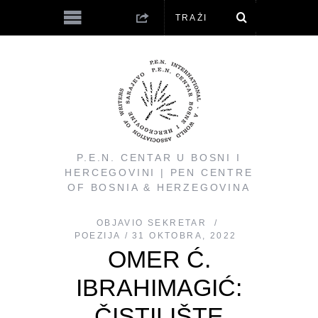
P.E.N. CENTAR U BOSNI I
HERCEGOVINI | PEN CENTRE
OF BOSNIA & HERZEGOVINA
OBJAVIO
SEKRETAR
POEZIJA
31 OKTOBRA, 2022
OMER Ć.
IBRAHIMAGIĆ:
ČISTILIŠTE