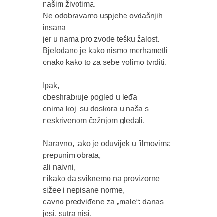
našim životima.

Ne odobravamo uspjehe ovdašnjih 
insana 

jer u nama proizvode tešku žalost.

Bjelodano je kako nismo merhametli 
onako kako to za sebe volimo tvrditi.

Ipak, 

obeshrabruje pogled u leđa 

onima koji su doskora u naša s 
neskrivenom čežnjom gledali.

Naravno, tako je oduvijek u filmovima 
prepunim obrata, 

ali naivni, 

nikako da sviknemo na provizorne 
sižee i nepisane norme,

davno predviđene za „male“: danas 
jesi, sutra nisi.
