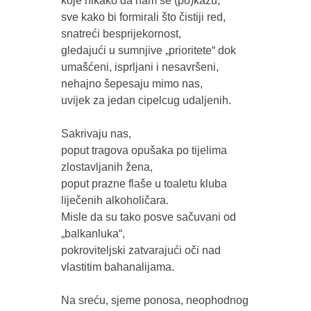
koje nikako da nam se (po)kažu,

sve kako bi formirali što čistiji red, 
snatreći besprijekornost,

gledajući u sumnjive „prioritete“ dok 
umašćeni, isprljani i nesavršeni, 

nehajno šepesaju mimo nas, 

uvijek za jedan cipelcug udaljenih.

Sakrivaju nas, 

poput tragova opušaka po tijelima 
zlostavljanih žena,

poput prazne flaše u toaletu kluba 
liječenih alkoholičara.

Misle da su tako posve sačuvani od 
„balkanluka“,

pokroviteljski zatvarajući oči nad 
vlastitim bahanalijama. 

Na sreću, sjeme ponosa, neophodnog 