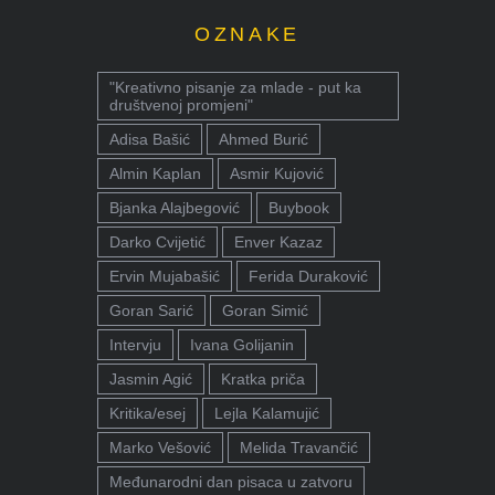
OZNAKE
"Kreativno pisanje za mlade - put ka
društvenoj promjeni"
Adisa Bašić
Ahmed Burić
Almin Kaplan
Asmir Kujović
Bjanka Alajbegović
Buybook
Darko Cvijetić
Enver Kazaz
Ervin Mujabašić
Ferida Duraković
Goran Sarić
Goran Simić
Intervju
Ivana Golijanin
Jasmin Agić
Kratka priča
Kritika/esej
Lejla Kalamujić
Marko Vešović
Melida Travančić
Međunarodni dan pisaca u zatvoru