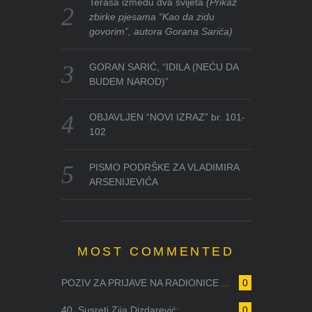
Terasa između dva svijeta
(Prikaz
zbirke pjesama “Kao da zidu
govorim”, autora Gorana Sarića)
GORAN SARIĆ, “IDILA (NEĆU DA
BUDEM NAROD)”
OBJAVLJEN “NOVI IZRAZ” br. 101-
102
PISMO PODRŠKE ZA VLADIMIRA
ARSENIJEVIĆA
MOST COMMENTED
POZIV ZA PRIJAVE NA RADIONICE ...
0
40. Susreti Zija Dizdarević: ...
0