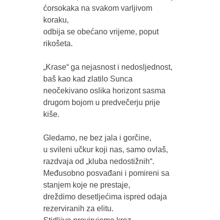
ćorsokaka na svakom varljivom 
koraku,

odbija se obećano vrijeme, poput 
rikošeta.

„Krase“ ga nejasnost i nedosljednost, 
baš kao kad zlatilo Sunca 

neočekivano oslika horizont sasma 
drugom bojom u predvečerju prije 
kiše.

Gledamo, ne bez jala i gorčine,

u svileni učkur koji nas, samo ovlaš, 
razdvaja od „kluba nedostižnih“.

Međusobno posvađani i pomireni sa 
stanjem koje ne prestaje,

dreždimo desetljećima ispred odaja 
rezerviranih za elitu.
