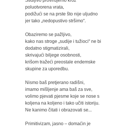
Stidljivo provirujemo kroz 
poluotvorena vrata,

podižući se na prste što nije uljudno 
jer tako „nedopustivo stršimo“.  

Obaziremo se pažljivo, 

kako nas stroge „sudije i tužioci“ ne bi 
dodatno stigmatizirali,

skrivajući biljege osobnosti, 

krišom tražeći preostale endemske 
skupine za uporedbu.

Nismo baš pretjerano radišni, 

imamo mišljenje ama baš za sve,

volimo pjevati pjesme koje se nose s 
koljena na koljeno i tako učiti istoriju.

Ne kanimo čitati i obrazovati se...

Primitivizam, jasno – domaćin je 