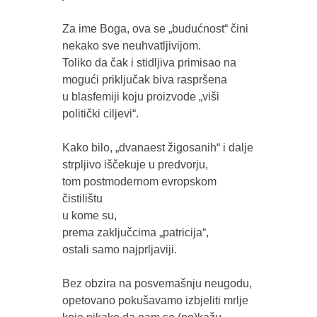
Za ime Boga, ova se „budućnost“ čini 
nekako sve neuhvatljivijom.

Toliko da čak i stidljiva primisao na 
mogući priključak biva raspršena

u blasfemiji koju proizvode „viši 
politički ciljevi“.

Kako bilo, „dvanaest žigosanih“ i dalje 
strpljivo iščekuje u predvorju,

tom postmodernom evropskom 
čistilištu 

u kome su, 

prema zaključcima „patricija“, 

ostali samo najprljaviji.  

Bez obzira na posvemašnju neugodu, 

opetovano pokušavamo izbjeliti mrlje 