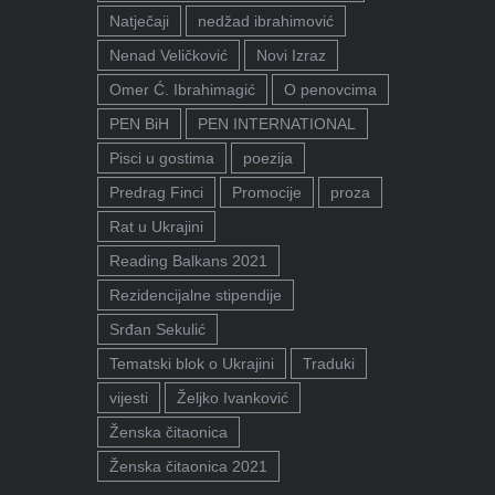
Natječaji
nedžad ibrahimović
Nenad Veličković
Novi Izraz
Omer Ć. Ibrahimagić
O penovcima
PEN BiH
PEN INTERNATIONAL
Pisci u gostima
poezija
Predrag Finci
Promocije
proza
Rat u Ukrajini
Reading Balkans 2021
Rezidencijalne stipendije
Srđan Sekulić
Tematski blok o Ukrajini
Traduki
vijesti
Željko Ivanković
Ženska čitaonica
Ženska čitaonica 2021