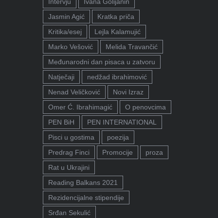
Intervju
Ivana Golijanin
Jasmin Agić
Kratka priča
Kritika/esej
Lejla Kalamujić
Marko Vešović
Melida Travančić
Međunarodni dan pisaca u zatvoru
Natječaji
nedžad ibrahimović
Nenad Veličković
Novi Izraz
Omer Ć. Ibrahimagić
O penovcima
PEN BiH
PEN INTERNATIONAL
Pisci u gostima
poezija
Predrag Finci
Promocije
proza
Rat u Ukrajini
Reading Balkans 2021
Rezidencijalne stipendije
Srđan Sekulić