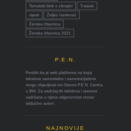
Tematski blok o Ukrajini
Traduki
vijesti
Željko Ivanković
Ženska čitaonica
Ženska čitaonica 2021
P.E.N.
Penbih.ba je web platforma na kojoj
tekstove samostalno i samoinicijativno
mogu objavljivati svi članovi P.E.N. Centra
u BiH. Za sadržaj tih tekstova i stavove
sadržane u njima odgovornost snose
isključivo autori.
NAJNOVIJE