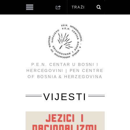
P.E.N. CENTAR U BOSNI I
HERCEGOVINI | PEN CENTRE
OF BOSNIA & HERZEGOVINA
VIJESTI