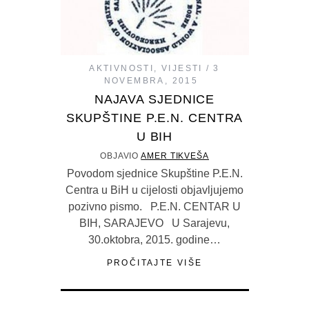
AKTIVNOSTI
,
VIJESTI
3
NOVEMBRA, 2015
NAJAVA SJEDNICE
SKUPŠTINE P.E.N. CENTRA
U BIH
OBJAVIO
AMER TIKVEŠA
Povodom sjednice Skupštine P.E.N.
Centra u BiH u cijelosti objavljujemo
pozivno pismo. P.E.N. CENTAR U
BIH, SARAJEVO U Sarajevu,
30.oktobra, 2015. godine…
PROČITAJTE VIŠE