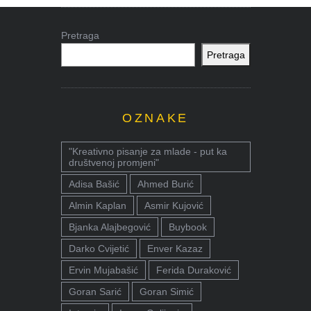
Pretraga
Pretraga
OZNAKE
"Kreativno pisanje za mlade - put ka
društvenoj promjeni"
Adisa Bašić
Ahmed Burić
Almin Kaplan
Asmir Kujović
Bjanka Alajbegović
Buybook
Darko Cvijetić
Enver Kazaz
Ervin Mujabašić
Ferida Duraković
Goran Sarić
Goran Simić