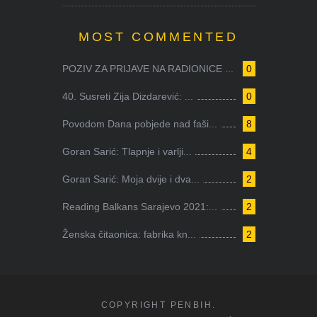
MOST COMMENTED
POZIV ZA PRIJAVE NA RADIONICE ...
0
40. Susreti Zija Dizdarević: ...
0
Povodom Dana pobjede nad faši...
8
Goran Sarić: Tlapnje i varlji...
4
Goran Sarić: Moja dvije i dva...
2
Reading Balkans Sarajevo 2021:...
2
Ženska čitaonica: fabrika kn...
2
COPYRIGHT PENBIH.