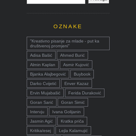
OZNAKE
"Kreativno pisanje za mlade - put ka
društvenoj promjeni"
Adisa Bašić
Ahmed Burić
Almin Kaplan
Asmir Kujović
Bjanka Alajbegović
Buybook
Darko Cvijetić
Enver Kazaz
Ervin Mujabašić
Ferida Duraković
Goran Sarić
Goran Simić
Intervju
Ivana Golijanin
Jasmin Agić
Kratka priča
Kritika/esej
Lejla Kalamujić