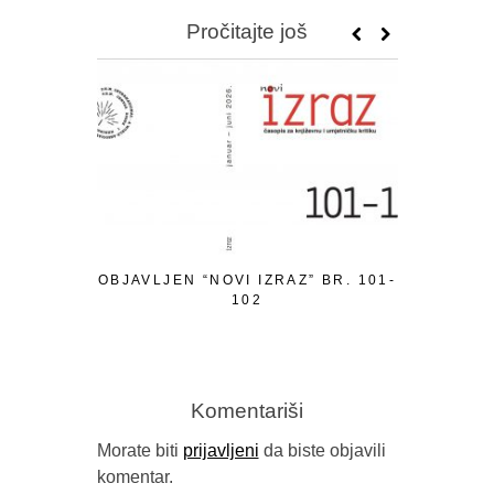
Pročitajte još
OBJAVLJEN “NOVI IZRAZ” BR. 101-
PISMO P
102
Komentariši
Morate biti
prijavljeni
da biste objavili
komentar.