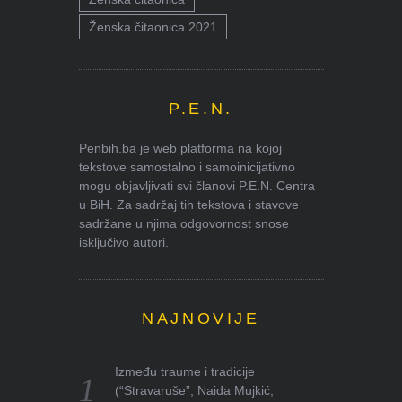
Ženska čitaonica 2021
P.E.N.
Penbih.ba je web platforma na kojoj
tekstove samostalno i samoinicijativno
mogu objavljivati svi članovi P.E.N. Centra
u BiH. Za sadržaj tih tekstova i stavove
sadržane u njima odgovornost snose
isključivo autori.
NAJNOVIJE
Između traume i tradicije
(“Stravaruše”, Naida Mujkić,