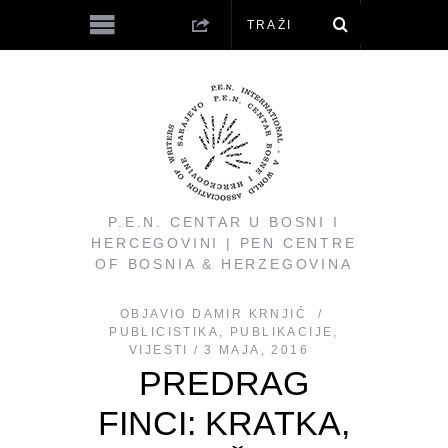
P.E.N. CENTAR U BOSNI I
HERCEGOVINI | PEN CENTRE
OF BOSNIA & HERZEGOVINA
OBJAVIO
DAMIR KRNJIĆ
PUBLICISTIKA
,
PUBLIKACIJE
,
VIJESTI
3 MAJA, 2016
PREDRAG
FINCI: KRATKA,