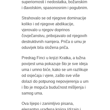
superiornosti i nedostatka, božanskim
i đavolskim, spasonosnim i pogubnim.
Strahovalo se od njegove dominacije
koliko i od njegove abdikacije,
vjerovalo u njegov doprinos
čovječanstvu, pribojavalo od njegovih
destruktivnih namjera. Priča o umu je
oduvijek bila složena priča.
Predrag Finci u knjizi Kratka, a tužna
povijest uma pokazuje što je sve ideja
uma i umno biće, kako se um razlikuje
od osjećaja i vjere, zašto sve više
dolazi do potpunog nepovjerenja u um
i što je moguća budućnost mišljenja i
samog uma.
Ova lijepo i zanimljivo pisana,
elegantno urađena knjiga (dizajn i