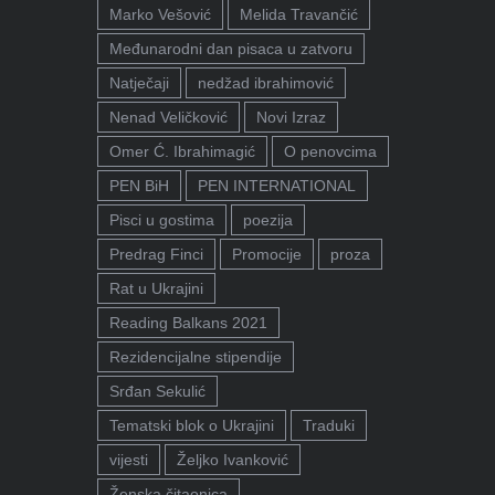
Marko Vešović
Melida Travančić
Međunarodni dan pisaca u zatvoru
Natječaji
nedžad ibrahimović
Nenad Veličković
Novi Izraz
Omer Ć. Ibrahimagić
O penovcima
PEN BiH
PEN INTERNATIONAL
Pisci u gostima
poezija
Predrag Finci
Promocije
proza
Rat u Ukrajini
Reading Balkans 2021
Rezidencijalne stipendije
Srđan Sekulić
Tematski blok o Ukrajini
Traduki
vijesti
Željko Ivanković
Ženska čitaonica