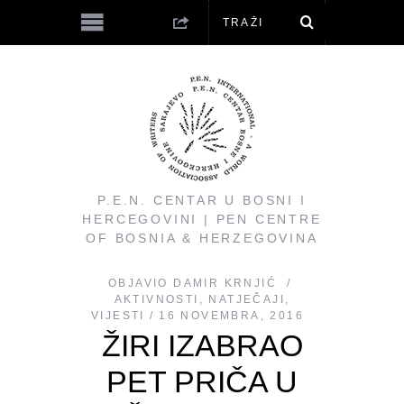
P.E.N. CENTAR U BOSNI I
HERCEGOVINI | PEN CENTRE
OF BOSNIA & HERZEGOVINA
OBJAVIO
DAMIR KRNJIĆ
AKTIVNOSTI
,
NATJEČAJI
,
VIJESTI
16 NOVEMBRA, 2016
ŽIRI IZABRAO
PET PRIČA U