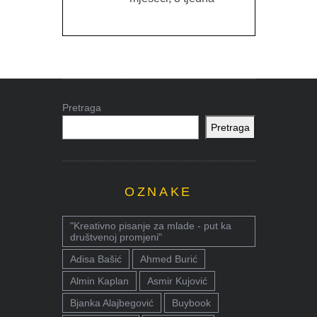
Pretraga
Pretraga
OZNAKE
"Kreativno pisanje za mlade - put ka
društvenoj promjeni"
Adisa Bašić
Ahmed Burić
Almin Kaplan
Asmir Kujović
Bjanka Alajbegović
Buybook