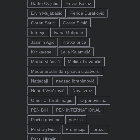
Darko Cvijetić
Enver Kazaz
Ervin Mujabašić
Ferida Duraković
Goran Sarić
Goran Simić
Intervju
Ivana Golijanin
Jasmin Agić
Kratka priča
Kritika/esej
Lejla Kalamujić
Marko Vešović
Melida Travančić
Međunarodni dan pisaca u zatvoru
Natječaji
nedžad ibrahimović
Nenad Veličković
Novi Izraz
Omer Ć. Ibrahimagić
O penovcima
PEN BiH
PEN INTERNATIONAL
Pisci u gostima
poezija
Predrag Finci
Promocije
proza
Rat u Ukrajini