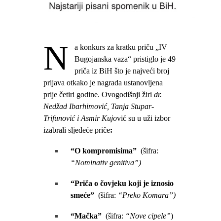
N
a konkurs za kratku priču „IV
Bugojanska vaza“ pristiglo je 49
priča iz BiH što je najveći broj
prijava otkako je nagrada ustanovljena
prije četiri godine. Ovogodišnji žiri
dr.
Nedžad Ibarhimović, Tanja Stupar-
Trifunović i Asmir Kujo
vić su u uži izbor
izabrali sljedeće priče
:
“O kompromisima”
(šifra:
“Nominativ genitiva”)
“Priča o čovjeku koji je iznosio
smeće”
(šifra:
“Preko Komara”)
“Mačka”
(šifra:
“Nove cipele”
)