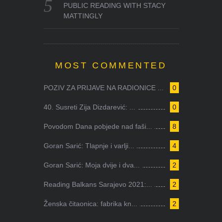
PUBLIC READING WITH STACY
MATTINGLY
MOST COMMENTED
POZIV ZA PRIJAVE NA RADIONICE ...
0
40. Susreti Zija Dizdarević: ...
0
Povodom Dana pobjede nad faši...
8
Goran Sarić: Tlapnje i varlji...
4
Goran Sarić: Moja dvije i dva...
2
Reading Balkans Sarajevo 2021:...
2
Ženska čitaonica: fabrika kn...
2