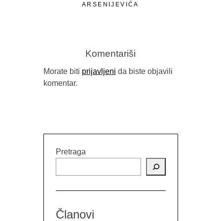
ARSENIJEVIĆA
Komentariši
Morate biti
prijavljeni
da biste objavili
komentar.
RELEA
PUBLIC 
Pretraga
Članovi