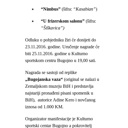
“Nimbus”
(šifra:
“Kasabian”
)
“U frizerskom salonu”
(šifra:
“Šiškavica”)
Odluku o pobjedniku žiri će donijeti do
23.11.2016. godine. Uručenje nagrade će
biti 25.11.2016. godine u Kulturno
sportskom centru Bugojno u 19,00 sati.
Nagrada se sastoji od replike
„Bugojanska vaza“
(original se nalazi u
Zemaljskom muzeju BiH i predstavlja
najstariji pronađeni pisani spomenik u
BiH),
autorice Adine Kero i novčanog
iznosa od 1.000 KM.
Organizator manifestacije je Kulturno
sportski centar Bugojno a pokrovitelj