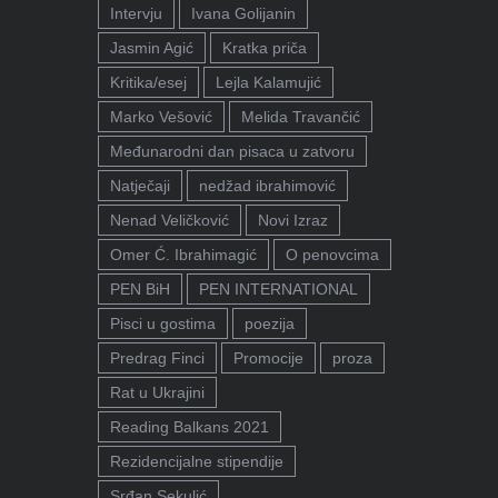
Intervju
Ivana Golijanin
Jasmin Agić
Kratka priča
Kritika/esej
Lejla Kalamujić
Marko Vešović
Melida Travančić
Međunarodni dan pisaca u zatvoru
Natječaji
nedžad ibrahimović
Nenad Veličković
Novi Izraz
Omer Ć. Ibrahimagić
O penovcima
PEN BiH
PEN INTERNATIONAL
Pisci u gostima
poezija
Predrag Finci
Promocije
proza
Rat u Ukrajini
Reading Balkans 2021
Rezidencijalne stipendije
Srđan Sekulić