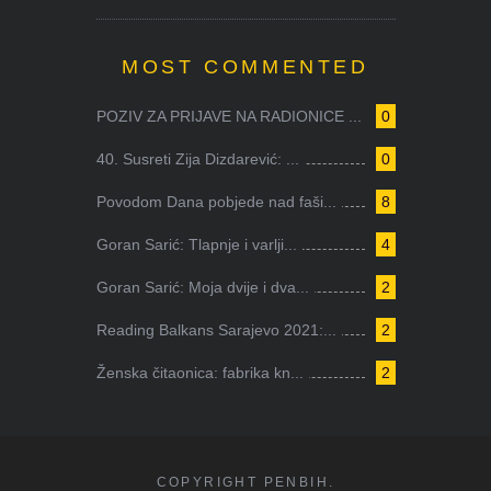
MOST COMMENTED
POZIV ZA PRIJAVE NA RADIONICE ...
0
40. Susreti Zija Dizdarević: ...
0
Povodom Dana pobjede nad faši...
8
Goran Sarić: Tlapnje i varlji...
4
Goran Sarić: Moja dvije i dva...
2
Reading Balkans Sarajevo 2021:...
2
Ženska čitaonica: fabrika kn...
2
COPYRIGHT PENBIH.