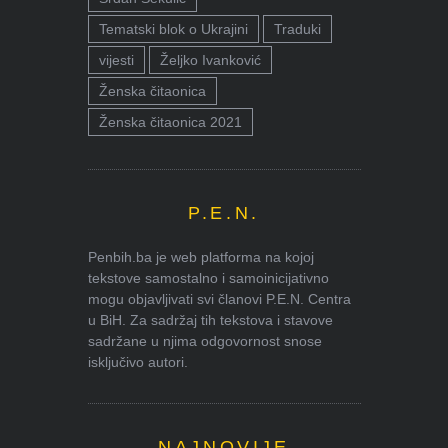
Tematski blok o Ukrajini
Traduki
vijesti
Željko Ivanković
Ženska čitaonica
Ženska čitaonica 2021
P.E.N.
Penbih.ba je web platforma na kojoj
tekstove samostalno i samoinicijativno
mogu objavljivati svi članovi P.E.N. Centra
u BiH. Za sadržaj tih tekstova i stavove
sadržane u njima odgovornost snose
isključivo autori.
NAJNOVIJE