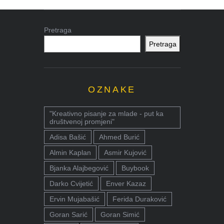
Pretraga
Pretraga
OZNAKE
"Kreativno pisanje za mlade - put ka
društvenoj promjeni"
Adisa Bašić
Ahmed Burić
Almin Kaplan
Asmir Kujović
Bjanka Alajbegović
Buybook
Darko Cvijetić
Enver Kazaz
Ervin Mujabašić
Ferida Duraković
Goran Sarić
Goran Simić