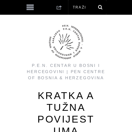
P.E.N. CENTAR U BOSNI I
HERCEGOVINI | PEN CENTRE
OF BOSNIA & HERZEGOVINA
KRATKA A
TUŽNA
POVIJEST
UMA