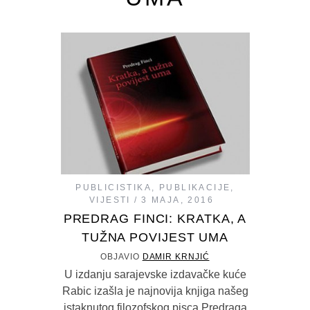
PUBLICISTIKA
,
PUBLIKACIJE
,
VIJESTI
3 MAJA, 2016
PREDRAG FINCI: KRATKA, A
TUŽNA POVIJEST UMA
OBJAVIO
DAMIR KRNJIĆ
U izdanju sarajevske izdavačke kuće
Rabic izašla je najnovija knjiga našeg
istaknutog filozofskog pisca Predraga