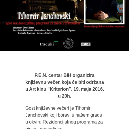
P.E.N. centar BiH organizira
književnu večer, koja će biti održana
u Art kinu “Kriterion”, 19. maja 2016.
u 20h.
Gost književne večeri je Tihomir
Janchovski koji boravi u našem gradu
u okviru Rezidencijalnog programa za
pisce i prevodioce.