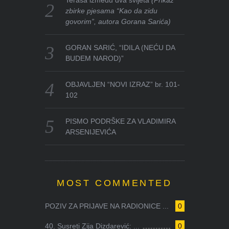
zbirke pjesama “Kao da zidu
govorim”, autora Gorana Sarića)
GORAN SARIĆ, “IDILA (NEĆU DA
BUDEM NAROD)”
OBJAVLJEN “NOVI IZRAZ” br. 101-
102
PISMO PODRŠKE ZA VLADIMIRA
ARSENIJEVIĆA
MOST COMMENTED
POZIV ZA PRIJAVE NA RADIONICE ...
0
40. Susreti Zija Dizdarević: ...
0