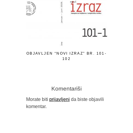
OBJAVLJEN “NOVI IZRAZ” BR. 101-
PISMO P
102
Komentariši
Morate biti
prijavljeni
da biste objavili
komentar.