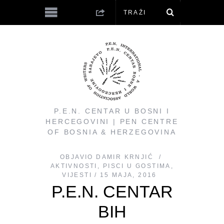
P.E.N. CENTAR U BOSNI I
HERCEGOVINI | PEN CENTRE
OF BOSNIA & HERZEGOVINA
OBJAVIO
DAMIR KRNJIĆ
AKTIVNOSTI
,
PISCI U GOSTIMA
,
VIJESTI
15 MAJA, 2016
P.E.N. CENTAR
BIH