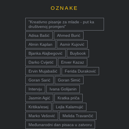
OZNAKE
"Kreativno pisanje za mlade - put ka
društvenoj promjeni"
Adisa Bašić
Ahmed Burić
Almin Kaplan
Asmir Kujović
Bjanka Alajbegović
Buybook
Darko Cvijetić
Enver Kazaz
Ervin Mujabašić
Ferida Duraković
Goran Sarić
Goran Simić
Intervju
Ivana Golijanin
Jasmin Agić
Kratka priča
Kritika/esej
Lejla Kalamujić
Marko Vešović
Melida Travančić
Međunarodni dan pisaca u zatvoru