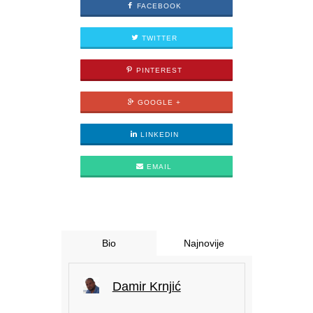
FACEBOOK
TWITTER
PINTEREST
GOOGLE +
LINKEDIN
EMAIL
Bio
Najnovije
Damir Krnjić