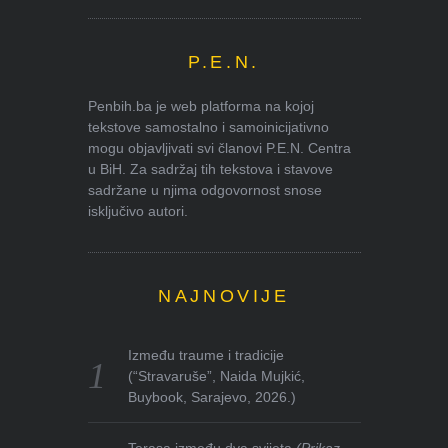
P.E.N.
Penbih.ba je web platforma na kojoj
tekstove samostalno i samoinicijativno
mogu objavljivati svi članovi P.E.N. Centra
u BiH. Za sadržaj tih tekstova i stavove
sadržane u njima odgovornost snose
isključivo autori.
NAJNOVIJE
Između traume i tradicije
(“Stravaruše”, Naida Mujkić,
Buybook, Sarajevo, 2026.)
Terasa između dva svijeta
(Prikaz