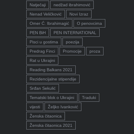
Natječaji
nedžad ibrahimović
Nenad Veličković
Novi Izraz
Omer Ć. Ibrahimagić
O penovcima
PEN BiH
PEN INTERNATIONAL
Pisci u gostima
poezija
Predrag Finci
Promocije
proza
Rat u Ukrajini
Reading Balkans 2021
Rezidencijalne stipendije
Srđan Sekulić
Tematski blok o Ukrajini
Traduki
vijesti
Željko Ivanković
Ženska čitaonica
Ženska čitaonica 2021