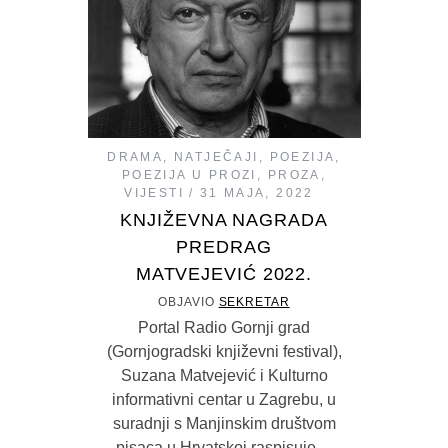
DRAMA
,
NATJEČAJI
,
POEZIJA
,
POEZIJA U PROZI
,
PROZA
,
VIJESTI
31 MAJA, 2022
KNJIŽEVNA NAGRADA
PREDRAG
MATVEJEVIĆ 2022.
OBJAVIO
SEKRETAR
Portal Radio Gornji grad
(Gornjogradski književni festival),
Suzana Matvejević i Kulturno
informativni centar u Zagrebu, u
suradnji s Manjinskim društvom
pisaca u Hrvatskoj raspisuje…