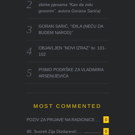
zbirke pjesama “Kao da zidu
govorim”, autora Gorana Sarića)
GORAN SARIĆ, “IDILA (NEĆU DA
BUDEM NAROD)”
OBJAVLJEN “NOVI IZRAZ” br. 101-
102
PISMO PODRŠKE ZA VLADIMIRA
ARSENIJEVIĆA
MOST COMMENTED
POZIV ZA PRIJAVE NA RADIONICE ...
0
40. Susreti Zija Dizdarević: ...
0