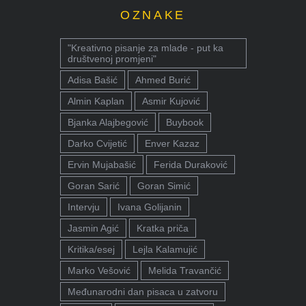
OZNAKE
"Kreativno pisanje za mlade - put ka
društvenoj promjeni"
Adisa Bašić
Ahmed Burić
Almin Kaplan
Asmir Kujović
Bjanka Alajbegović
Buybook
Darko Cvijetić
Enver Kazaz
Ervin Mujabašić
Ferida Duraković
Goran Sarić
Goran Simić
Intervju
Ivana Golijanin
Jasmin Agić
Kratka priča
Kritika/esej
Lejla Kalamujić
Marko Vešović
Melida Travančić
Međunarodni dan pisaca u zatvoru