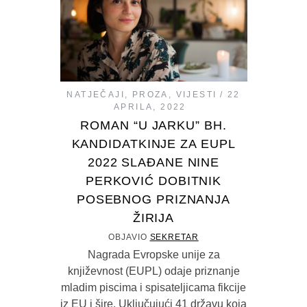
NATJEČAJI
,
PROZA
,
VIJESTI
22
APRILA, 2022
ROMAN “U JARKU” BH.
KANDIDATKINJE ZA EUPL
2022 SLAĐANE NINE
PERKOVIĆ DOBITNIK
POSEBNOG PRIZNANJA
ŽIRIJA
OBJAVIO
SEKRETAR
Nagrada Evropske unije za
književnost (EUPL) odaje priznanje
mladim piscima i spisateljicama fikcije
iz EU i šire. Uključujući 41 državu koja