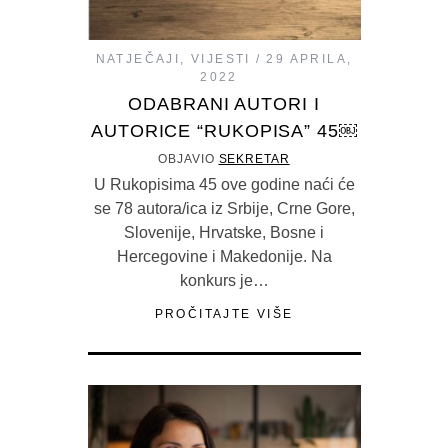
NATJEČAJI
,
VIJESTI
29 APRILA,
2022
ODABRANI AUTORI I
AUTORICE “RUKOPISA” 45￼
OBJAVIO
SEKRETAR
U Rukopisima 45 ove godine naći će
se 78 autora/ica iz Srbije, Crne Gore,
Slovenije, Hrvatske, Bosne i
Hercegovine i Makedonije. Na
konkurs je…
PROČITAJTE VIŠE