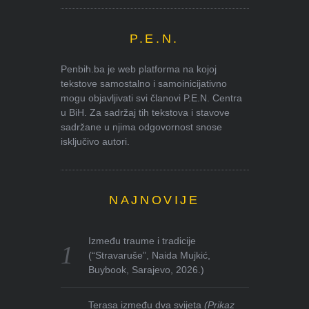
P.E.N.
Penbih.ba je web platforma na kojoj
tekstove samostalno i samoinicijativno
mogu objavljivati svi članovi P.E.N. Centra
u BiH. Za sadržaj tih tekstova i stavove
sadržane u njima odgovornost snose
isključivo autori.
NAJNOVIJE
Između traume i tradicije
(“Stravaruše”, Naida Mujkić,
Buybook, Sarajevo, 2026.)
Terasa između dva svijeta
(Prikaz