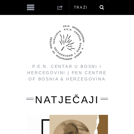
P.E.N. CENTAR U BOSNI I
HERCEGOVINI | PEN CENTRE
OF BOSNIA & HERZEGOVINA
NATJEČAJI