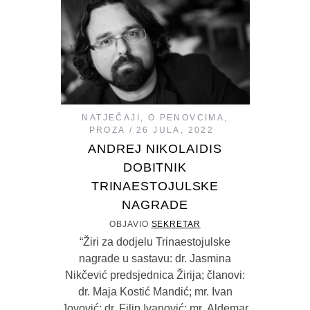
NATJEČAJI
,
O PENOVCIMA
,
PROZA
26 JULA, 2022
ANDREJ NIKOLAIDIS
DOBITNIK
TRINAESTOJULSKE
NAGRADE
OBJAVIO
SEKRETAR
“Žiri za dodjelu Trinaestojulske
nagrade u sastavu: dr. Jasmina
Nikčević predsjednica Žirija; članovi:
dr. Maja Kostić Mandić; mr. Ivan
Jovović; dr. Filip Ivanović; mr. Aldemar