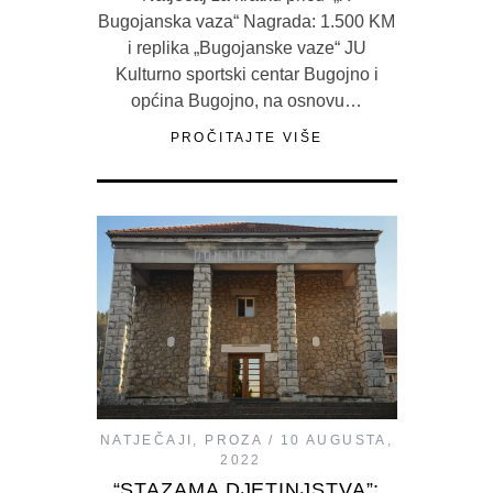
Bugojanska vaza“ Nagrada: 1.500 KM
i replika „Bugojanske vaze“ JU
Kulturno sportski centar Bugojno i
općina Bugojno, na osnovu…
PROČITAJTE VIŠE
NATJEČAJI
,
PROZA
10 AUGUSTA,
2022
“STAZAMA DJETINJSTVA”: