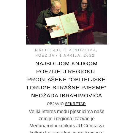
NATJEČAJI
,
O PENOVCIMA
,
POEZIJA
1 APRILA, 2022
NAJBOLJOM KNJIGOM
POEZIJE U REGIONU
PROGLAŠENE “OBITELJSKE
I DRUGE STRAŠNE PJESME”
NEDŽADA IBRAHIMOVIĆA
OBJAVIO
SEKRETAR
Veliki interes među pjesnicima naše
zemlje i regiona izazvao je
Međunarodni konkurs JU Centra za
kulturu Lukavac koji je realizovan u