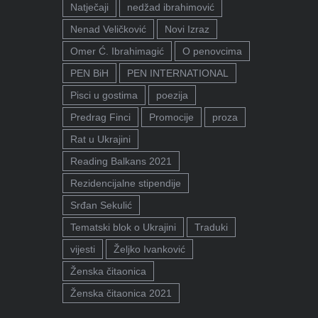
Natječaji
nedžad ibrahimović
Nenad Veličković
Novi Izraz
Omer Ć. Ibrahimagić
O penovcima
PEN BiH
PEN INTERNATIONAL
Pisci u gostima
poezija
Predrag Finci
Promocije
proza
Rat u Ukrajini
Reading Balkans 2021
Rezidencijalne stipendije
Srđan Sekulić
Tematski blok o Ukrajini
Traduki
vijesti
Željko Ivanković
Ženska čitaonica
Ženska čitaonica 2021