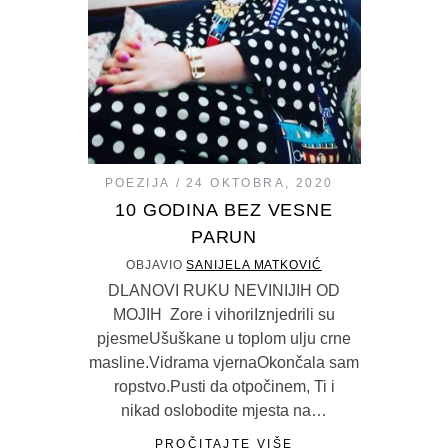
POEZIJA
24 OKTOBRA, 2020
10 GODINA BEZ VESNE
PARUN
OBJAVIO
SANIJELA MATKOVIĆ
DLANOVI RUKU NEVINIJIH OD
MOJIH Zore i vihoriIznjedrili su
pjesmeUšuškane u toplom ulju crne
masline.Vidrama vjernaOkončala sam
ropstvo.Pusti da otpočinem, Ti i
nikad oslobodite mjesta na…
PROČITAJTE VIŠE