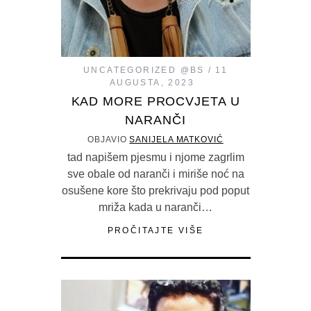
UNCATEGORIZED @BS
11
AUGUSTA, 2023
KAD MORE PROCVJETA U
NARANČI
OBJAVIO
SANIJELA MATKOVIĆ
tad napišem pjesmu i njome zagrlim
sve obale od naranči i miriše noć na
osušene kore što prekrivaju pod poput
mriža kada u naranči…
PROČITAJTE VIŠE