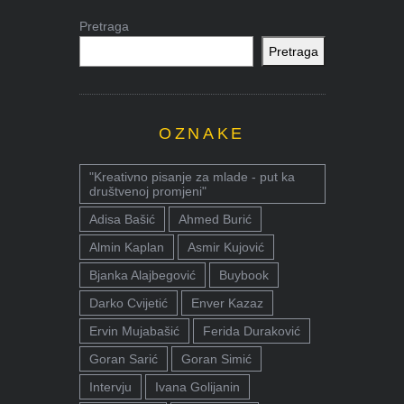
Pretraga
Pretraga
OZNAKE
"Kreativno pisanje za mlade - put ka
društvenoj promjeni"
Adisa Bašić
Ahmed Burić
Almin Kaplan
Asmir Kujović
Bjanka Alajbegović
Buybook
Darko Cvijetić
Enver Kazaz
Ervin Mujabašić
Ferida Duraković
Goran Sarić
Goran Simić
Intervju
Ivana Golijanin