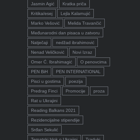
Jasmin Agić
Kratka priča
Kritika/esej
Lejla Kalamujić
Marko Vešović
Melida Travančić
Međunarodni dan pisaca u zatvoru
Natječaji
nedžad ibrahimović
Nenad Veličković
Novi Izraz
Omer Ć. Ibrahimagić
O penovcima
PEN BiH
PEN INTERNATIONAL
Pisci u gostima
poezija
Predrag Finci
Promocije
proza
Rat u Ukrajini
Reading Balkans 2021
Rezidencijalne stipendije
Srđan Sekulić
Tematski blok o Ukrajini
Traduki