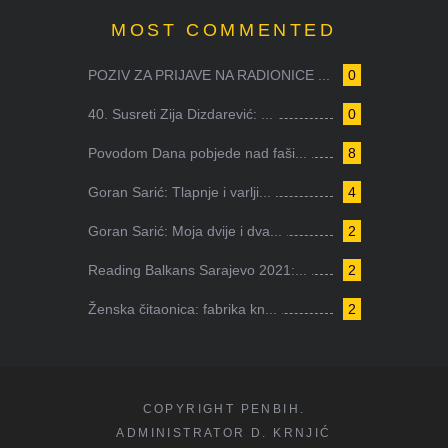
MOST COMMENTED
POZIV ZA PRIJAVE NA RADIONICE ...
0
40. Susreti Zija Dizdarević: ...
0
Povodom Dana pobjede nad faši...
8
Goran Sarić: Tlapnje i varlji...
4
Goran Sarić: Moja dvije i dva...
2
Reading Balkans Sarajevo 2021:...
2
Ženska čitaonica: fabrika kn...
2
COPYRIGHT PENBIH.
ADMINISTRATOR D. KRNJIĆ