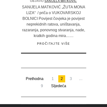
OBJAVIO
SANIJELA MATKOVIĆ
SANIJELA MATKOVIĆ „ŽUTA MONA
LIZA“ / priča o VUKOVARSKOJ
BOLNICI Povijest čovjeka je povijest
neprekidnih ratova, uništavanja,
razaranja, ponovnog stvaranja, nade,
kratkih godina mira……
PROČITAJTE VIŠE
Prethodna
1
2
3
…
9
Sljedeća