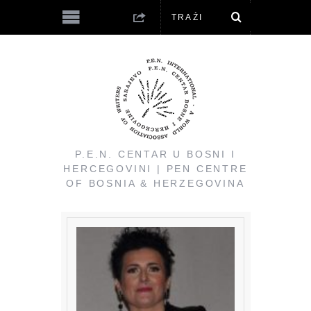
P.E.N. CENTAR U BOSNI I
HERCEGOVINI | PEN CENTRE
OF BOSNIA & HERZEGOVINA