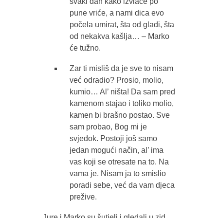
svaki dan kako izvlače po
pune vriće, a nami dica evo
počela umirat, šta od gladi, šta
od nekakva kašlja… – Marko
će tužno.
Zar ti misliš da je sve to nisam
već odradio? Prosio, molio,
kumio… Al’ ništa! Da sam pred
kamenom stajao i toliko molio,
kamen bi brašno postao. Sve
sam probao, Bog mi je
svjedok. Postoji još samo
jedan mogući način, al’ ima
vas koji se otresate na to. Na
vama je. Nisam ja to smislio
poradi sebe, već da vam djeca
prežive.
Jure i Marko su šutjeli i gledali u zid,