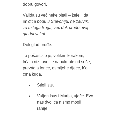
dobru govori.
Valjda su već neke pitali – žele li da
im
dica pođu u Slavoniju, ne zauvik,
za miloga Boga, već dok prođe ovaj
gladni vakat.
Dok glad prođe.
Ta pošast što je, velikim korakom,
trčala niz ravnice napuknute od suše,
prevrtala lonce, osmijehe djece, k’o
crna kuga.
Stigli ste.
Valjen Isus i Marija, ujače. Evo
nas dvojica nismo mogli
ranije.