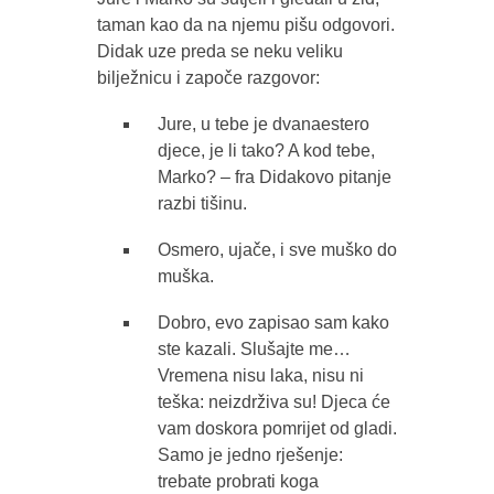
taman kao da na njemu pišu odgovori.
Didak uze preda se neku veliku
bilježnicu i započe razgovor:
Jure, u tebe je dvanaestero
djece, je li tako? A kod tebe,
Marko? – fra Didakovo pitanje
razbi tišinu.
Osmero, ujače, i sve muško do
muška.
Dobro, evo zapisao sam kako
ste kazali. Slušajte me…
Vremena nisu laka, nisu ni
teška: neizdrživa su! Djeca će
vam doskora pomrijet od gladi.
Samo je jedno rješenje:
trebate probrati koga