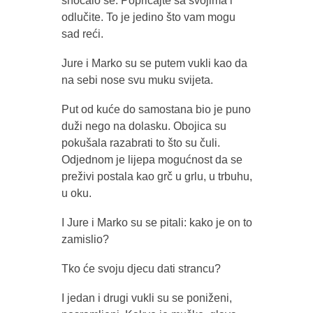
snoćalo se. Popričajte sa svojima i
odlučite. To je jedino što vam mogu
sad reći.
Jure i Marko su se putem vukli kao da
na sebi nose svu muku svijeta.
Put od kuće do samostana bio je puno
duži nego na dolasku. Obojica su
pokušala razabrati to što su čuli.
Odjednom je lijepa mogućnost da se
preživi postala kao grč u grlu, u trbuhu,
u oku.
I Jure i Marko su se pitali: kako je on to
zamislio?
Tko će svoju djecu dati strancu?
I jedan i drugi vukli su se poniženi,