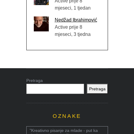
Active prije 8
mjeseci, 1 tjedan
Nedžad Ibrahimović
Active prije 8
mjeseci, 3 tjedna
Pretraga
Pretraga
OZNAKE
"Kreativno pisanje za mlade - put ka