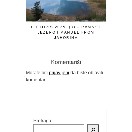
LJETOPIS 2025. (3) – RAMSKO
PROMOVIS
JEZERO I MANUEL FROM
ISTIN
JAHORINA
VILINS
Komentariši
Morate biti
prijavljeni
da biste objavili
komentar.
Pretraga