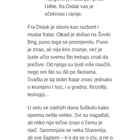
Uđite, fra Didak vas je
očekivao i ranije.
Fra Didak je slovio kao razborit i
mudar fratar. Otkad je došao na Široki
Brig, puno toga se promijenilo. Puno
je znao, ali nije krio znanje, već je
ljude učio svemu što trebaju znati da
prežive. Od njega su ljudi više naučili,
nego oni što su išli po školama.
Svašta je taj dobri fratar znao; jednako
o krumpiru i lozi, i o gradnji, filozofiji,
teologiji…
U selu se zadnjih dana šuškalo kako
sprema nešto veliko. Svi su nagađali,
ali nitko nije točno znao o čemu je
riječ. Spominjala se neka Slavonija,
ali sve šaptom – k’o da se o zlu, a ne o