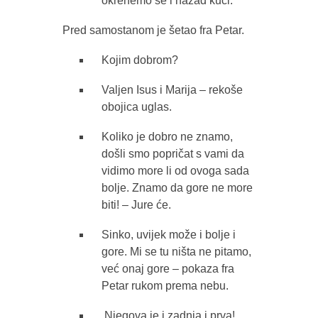
okrenemo se i nazad kući.
Pred samostanom je šetao fra Petar.
Kojim dobrom?
Valjen Isus i Marija – rekoše
obojica uglas.
Koliko je dobro ne znamo,
došli smo popričat s vami da
vidimo more li od ovoga sada
bolje. Znamo da gore ne more
biti! – Jure će.
Sinko, uvijek može i bolje i
gore. Mi se tu ništa ne pitamo,
već onaj gore – pokaza fra
Petar rukom prema nebu.
Njegova je i zadnja i prva!