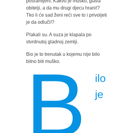
posramljeni. Kakvo je muško, glava
obitelji, a da mu drugi djecu hrani!?
Tko li će sad ženi reći sve to i privoljeti
je da odluči!?
Plakali su. A suza je klapala po
stvrdnutoj gladnoj zemlji.
Bio je to trenutak u kojemu nije bilo
B
bitno biti muško.
ilo
je