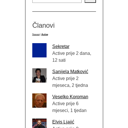
Članovi
Newest
|
Active
Sekretar
Active prije 2 dana,
12 sati
Sanijela Matković
Active prije 2
mjeseca, 2 tjedna
Veselko Koroman
Active prije 6
mjeseci, 1 tjedan
Elvis Ljajić