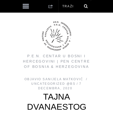
P.E.N. CENTAR U BOSNI I
HERCEGOVINI | PEN CENTRE
OF BOSNIA & HERZEGOVINA
OBJAVIO
SANIJELA MATKOVIĆ
UNCATEGORIZED @BS
7
DECEMBRA, 2020
TAJNA
DVANAESTOG