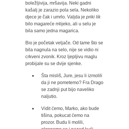
boležljivija, mršavija. Neki gadni
kašalj je zarazio pola sela. Nekoliko
djece je čak i umrlo. Valjda je
priki lik
bilo magareće mlijeko, ali u selu je
bila samo jedna magarica.
Bio je početak veljače. Od tame što se
bila nagnula na selo, nije se vidio ni
crkveni zvonik. Kroz ljepljivu maglu
probijale su se dvije sjenke.
Šta misliš, Jure, jesu li izmolili
da ji ne pometemo? Fra Drago
se zadnji put bijo naveliko
naljutio.
Vidit ćemo, Marko, ako bude
tišina, pokucat ćemo na
prozor. Budu li molili,