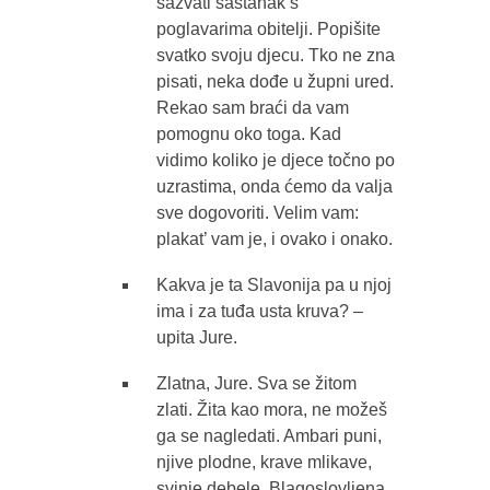
sazvati sastanak s
poglavarima obitelji. Popišite
svatko svoju djecu. Tko ne zna
pisati, neka dođe u župni ured.
Rekao sam braći da vam
pomognu oko toga. Kad
vidimo koliko je djece točno po
uzrastima, onda ćemo da valja
sve dogovoriti. Velim vam:
plakat’ vam je, i ovako i onako.
Kakva je ta Slavonija pa u njoj
ima i za tuđa usta kruva? –
upita Jure.
Zlatna, Jure. Sva se žitom
zlati. Žita kao mora, ne možeš
ga se nagledati. Ambari puni,
njive plodne, krave mlikave,
svinje debele. Blagoslovljena