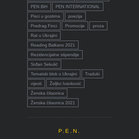
PEN BiH
PEN INTERNATIONAL
Pisci u gostima
poezija
Predrag Finci
Promocije
proza
Rat u Ukrajini
Reading Balkans 2021
Rezidencijalne stipendije
Srđan Sekulić
Tematski blok o Ukrajini
Traduki
vijesti
Željko Ivanković
Ženska čitaonica
Ženska čitaonica 2021
P.E.N.