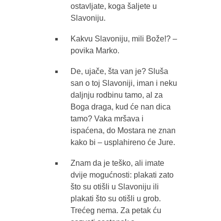
ostavljate, koga šaljete u
Slavoniju.
Kakvu Slavoniju, mili Bože!? –
povika Marko.
De, ujače, šta van je? Sluša
san o toj Slavoniji, iman i neku
daljnju rodbinu tamo, al za
Boga draga, kud će nan dica
tamo? Vaka mršava i
ispaćena, do Mostara ne znan
kako bi – usplahireno će Jure.
Znam da je teško, ali imate
dvije mogućnosti: plakati zato
što su otišli u Slavoniju ili
plakati što su otišli u grob.
Trećeg nema. Za petak ću