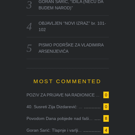
GORAN SARIĆ, “IDILA (NEĆU DA
BUDEM NAROD)”
OBJAVLJEN “NOVI IZRAZ” br. 101-
102
PISMO PODRŠKE ZA VLADIMIRA
ARSENIJEVIĆA
MOST COMMENTED
POZIV ZA PRIJAVE NA RADIONICE ...
0
40. Susreti Zija Dizdarević: ...
0
Povodom Dana pobjede nad faši...
8
Goran Sarić: Tlapnje i varlji...
4