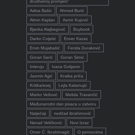
društvenoj promjeni"
Adisa Bašić
Ahmed Burić
Almin Kaplan
Asmir Kujović
Bjanka Alajbegović
Buybook
Darko Cvijetić
Enver Kazaz
Ervin Mujabašić
Ferida Duraković
Goran Sarić
Goran Simić
Intervju
Ivana Golijanin
Jasmin Agić
Kratka priča
Kritika/esej
Lejla Kalamujić
Marko Vešović
Melida Travančić
Međunarodni dan pisaca u zatvoru
Natječaji
nedžad ibrahimović
Nenad Veličković
Novi Izraz
Omer Ć. Ibrahimagić
O penovcima