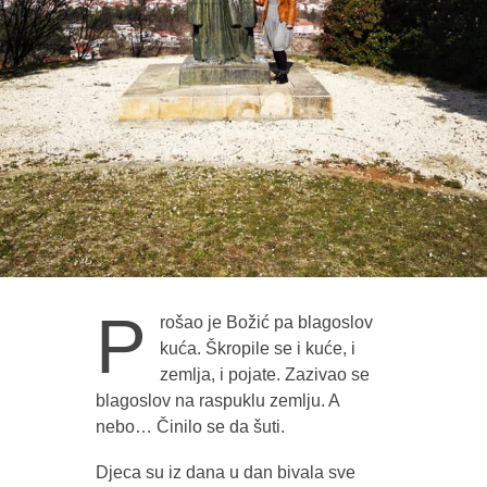
P
rošao je Božić pa blagoslov
kuća. Škropile se i kuće, i
zemlja, i pojate. Zazivao se
blagoslov na raspuklu zemlju. A
nebo… Činilo se da šuti.
Djeca su iz dana u dan bivala sve