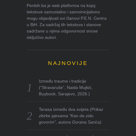
Penbih.ba je web platforma na kojoj
tekstove samostalno i samoinicijativno
mogu objavljivati svi članovi P.E.N. Centra
u BiH. Za sadržaj tih tekstova i stavove
sadržane u njima odgovornost snose
isključivo autori.
NAJNOVIJE
Između traume i tradicije
(“Stravaruše”, Naida Mujkić,
Buybook, Sarajevo, 2026.)
Terasa između dva svijeta
(Prikaz
zbirke pjesama “Kao da zidu
govorim”, autora Gorana Sarića)