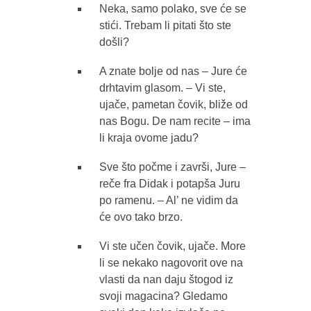
Neka, samo polako, sve će se
stići. Trebam li pitati što ste
došli?
A znate bolje od nas – Jure će
drhtavim glasom. – Vi ste,
ujače, pametan čovik, bliže od
nas Bogu. De nam recite – ima
li kraja ovome jadu?
Sve što počme i završi, Jure –
reče fra Didak i potapša Juru
po ramenu. – Al’ ne vidim da
će ovo tako brzo.
Vi ste učen čovik, ujače. More
li se nekako nagovorit ove na
vlasti da nan daju štogod iz
svoji magacina? Gledamo