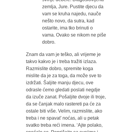
zemlja, Jure. Pustite djecu da
vam se kruha najedu, nauče
nešto novo, da sutra, kad
ostarite, ima tko brinuti o
vama. Ovako se nikom ne piše
dobro.
Znam da vam je teško, ali vrijeme je
takvo kakvo je i treba tražiti izlaza.
Razmislite dobro, spremite koga
mislite da je za toga, da može sve to
izdržati. Šaljite manju djecu, ove
odrasle ćemo gledati poslati negdje
da izuče zanat. Pošaljite dvoje ili troje,
da se čanjak malo rastereti pa će za
ostale biti više. Velim, razmislite, ako
treba i ne spavat’ noćas, ali u petak
svatko treba reći imena. ‘Ajte polako,