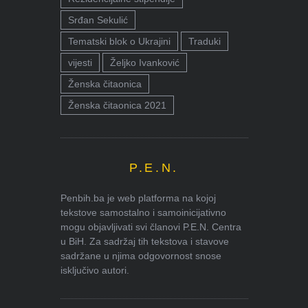
Srđan Sekulić
Tematski blok o Ukrajini
Traduki
vijesti
Željko Ivanković
Ženska čitaonica
Ženska čitaonica 2021
P.E.N.
Penbih.ba je web platforma na kojoj
tekstove samostalno i samoinicijativno
mogu objavljivati svi članovi P.E.N. Centra
u BiH. Za sadržaj tih tekstova i stavove
sadržane u njima odgovornost snose
isključivo autori.