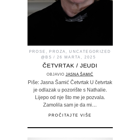
PROSE
,
PROZA
,
UNCATEGORIZED
@BS
26 MARTA, 2025
ČETVRTAK / JEUDI
OBJAVIO
JASNA ŠAMIĆ
Piše: Jasna Šamić Četvrtak U četvrtak
je odlazak u pozorište s Nathalie.
Lijepo od nje što me je pozvala.
Zamolila sam je da mi…
PROČITAJTE VIŠE