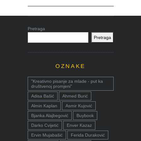
Pretraga
Pretraga
OZNAKE
"Kreativno pisanje za mlade - put ka
društvenoj promjeni"
Adisa Bašić
Ahmed Burić
Almin Kaplan
Asmir Kujović
Bjanka Alajbegović
Buybook
Darko Cvijetić
Enver Kazaz
Ervin Mujabašić
Ferida Duraković