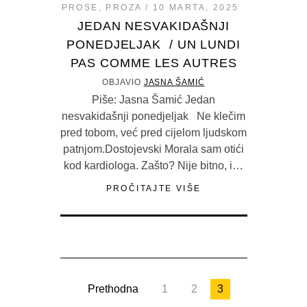
PROSE
,
PROZA
10 MARTA, 2025
JEDAN NESVAKIDAŠNJI
PONEDJELJAK / UN LUNDI
PAS COMME LES AUTRES
OBJAVIO
JASNA ŠAMIĆ
Piše: Jasna Šamić Jedan
nesvakidašnji ponedjeljak Ne klečim
pred tobom, već pred cijelom ljudskom
patnjom.Dostojevski Morala sam otići
kod kardiologa. Zašto? Nije bitno, i…
PROČITAJTE VIŠE
Prethodna
1
2
3