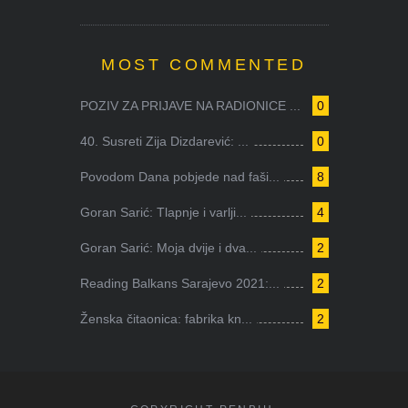
MOST COMMENTED
POZIV ZA PRIJAVE NA RADIONICE ...
0
40. Susreti Zija Dizdarević: ...
0
Povodom Dana pobjede nad faši...
8
Goran Sarić: Tlapnje i varlji...
4
Goran Sarić: Moja dvije i dva...
2
Reading Balkans Sarajevo 2021:...
2
Ženska čitaonica: fabrika kn...
2