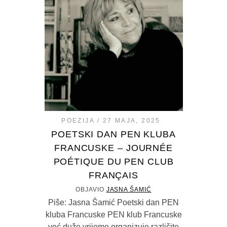
POEZIJA
27 MAJA, 2025
POETSKI DAN PEN KLUBA
FRANCUSKE – JOURNÉE
POÉTIQUE DU PEN CLUB
FRANÇAIS
OBJAVIO
JASNA ŠAMIĆ
Piše: Jasna Šamić Poetski dan PEN
kluba Francuske PEN klub Francuske
već duže vrijeme organizuje različite