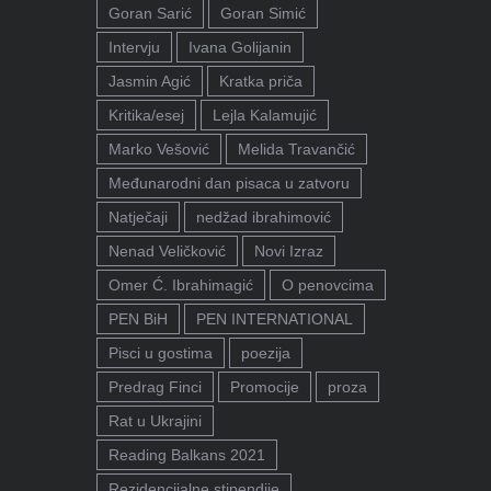
Goran Sarić
Goran Simić
Intervju
Ivana Golijanin
Jasmin Agić
Kratka priča
Kritika/esej
Lejla Kalamujić
Marko Vešović
Melida Travančić
Međunarodni dan pisaca u zatvoru
Natječaji
nedžad ibrahimović
Nenad Veličković
Novi Izraz
Omer Ć. Ibrahimagić
O penovcima
PEN BiH
PEN INTERNATIONAL
Pisci u gostima
poezija
Predrag Finci
Promocije
proza
Rat u Ukrajini
Reading Balkans 2021
Rezidencijalne stipendije