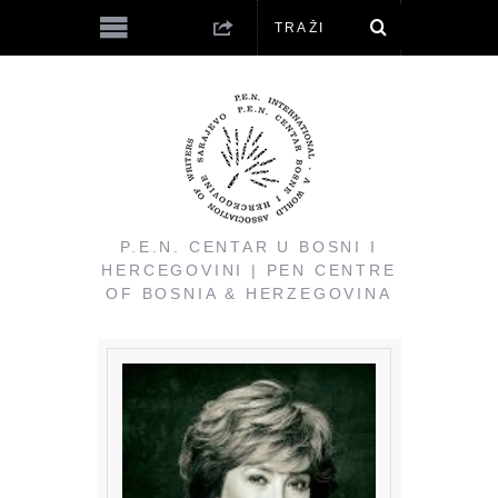
P.E.N. CENTAR U BOSNI I
HERCEGOVINI | PEN CENTRE
OF BOSNIA & HERZEGOVINA