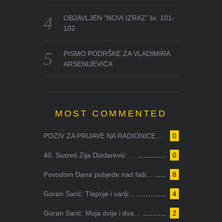
OBJAVLJEN “NOVI IZRAZ” br. 101-
102
PISMO PODRŠKE ZA VLADIMIRA
ARSENIJEVIĆA
MOST COMMENTED
POZIV ZA PRIJAVE NA RADIONICE ...
0
40. Susreti Zija Dizdarević: ...
0
Povodom Dana pobjede nad faši...
8
Goran Sarić: Tlapnje i varlji...
4
Goran Sarić: Moja dvije i dva...
2