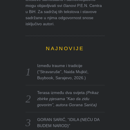
mogu objavljivati svi članovi P.E.N. Centra
u BiH. Za sadržaj tih tekstova i stavove
sadržane u njima odgovornost snose
isključivo autori.
NAJNOVIJE
Između traume i tradicije
(“Stravaruše”, Naida Mujkić,
Buybook, Sarajevo, 2026.)
Terasa između dva svijeta
(Prikaz
zbirke pjesama “Kao da zidu
govorim”, autora Gorana Sarića)
GORAN SARIĆ, “IDILA (NEĆU DA
BUDEM NAROD)”