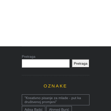
Pretraga
Pretraga
OZNAKE
"Kreativno pisanje za mlade - put ka
društvenoj promjeni"
Adisa Bašić
Ahmed Burić