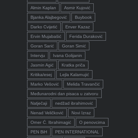
Almin Kaplan
Asmir Kujović
Bjanka Alajbegović
Buybook
Darko Cvijetić
Enver Kazaz
Ervin Mujabašić
Ferida Duraković
Goran Sarić
Goran Simić
Intervju
Ivana Golijanin
Jasmin Agić
Kratka priča
Kritika/esej
Lejla Kalamujić
Marko Vešović
Melida Travančić
Međunarodni dan pisaca u zatvoru
Natječaji
nedžad ibrahimović
Nenad Veličković
Novi Izraz
Omer Ć. Ibrahimagić
O penovcima
PEN BiH
PEN INTERNATIONAL