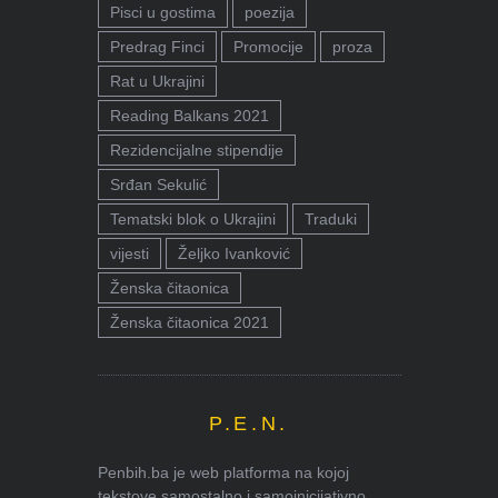
Pisci u gostima
poezija
Predrag Finci
Promocije
proza
Rat u Ukrajini
Reading Balkans 2021
Rezidencijalne stipendije
Srđan Sekulić
Tematski blok o Ukrajini
Traduki
vijesti
Željko Ivanković
Ženska čitaonica
Ženska čitaonica 2021
P.E.N.
Penbih.ba je web platforma na kojoj
tekstove samostalno i samoinicijativno