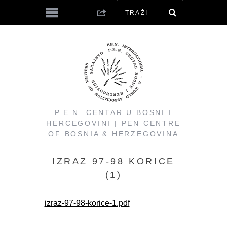
P.E.N. CENTAR U BOSNI I
HERCEGOVINI | PEN CENTRE
OF BOSNIA & HERZEGOVINA
IZRAZ 97-98 KORICE
(1)
izraz-97-98-korice-1.pdf