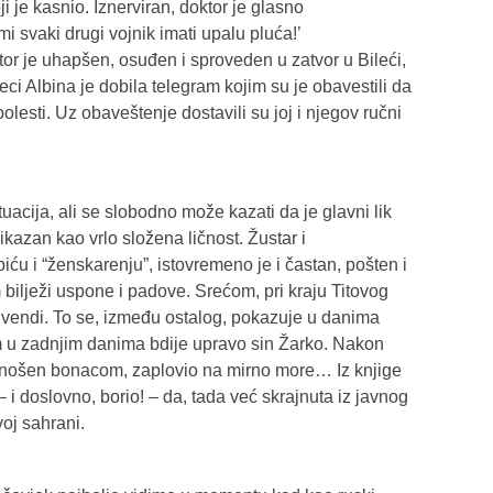
ji je kasnio. Iznerviran, doktor je glasno
mi svaki drugi vojnik imati upalu pluća!’
tor je uhapšen, osuđen i sproveden u zatvor u Bileći,
ci Albina je dobila telegram kojim su je obavestili da
lesti. Uz obaveštenje dostavili su joj i njegov ručni
tuacija, ali se slobodno može kazati da je glavni lik
ikazan kao vrlo složena ličnost. Žustar i
iću i “ženskarenju”, istovremeno je i častan, pošten i
 bilježi uspone i padove. Srećom, pri kraju Titovog
vivendi. To se, između ostalog, pokazuje u danima
im u zadnjim danima bdije upravo sin Žarko. Nakon
 nošen bonacom, zaplovio na mirno more… Iz knjige
i doslovno, borio! – da, tada već skrajnuta iz javnog
oj sahrani.