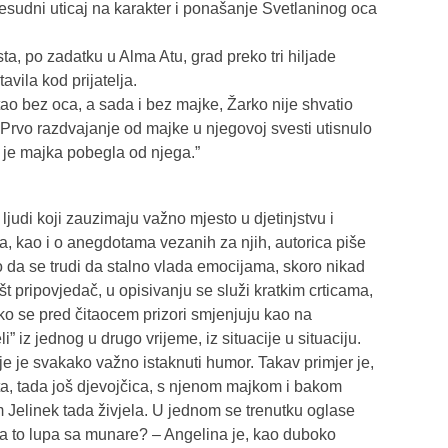
esudni uticaj na karakter i ponašanje Svetlaninog oca
ista, po zadatku u Alma Atu, grad preko tri hiljade
avila kod prijatelja.
tao bez oca, a sada i bez majke, Žarko nije shvatio
Prvo razdvajanje od majke u njegovoj svesti utisnulo
 je majka pobegla od njega.”
 ljudi koji zauzimaju važno mjesto u djetinjstvu i
a, kao i o anegdotama vezanih za njih, autorica piše
o da se trudi da stalno vlada emocijama, skoro nikad
št pripovjedač, u opisivanju se služi kratkim crticama,
ako se pred čitaocem prizori smjenjuju kao na
” iz jednog u drugo vrijeme, iz situacije u situaciju.
je je svakako važno istaknuti humor. Takav primjer je,
a, tada još djevojčica, s njenom majkom i bakom
m Jelinek tada živjela. U jednom se trenutku oglase
ta to lupa sa munare? – Angelina je, kao duboko