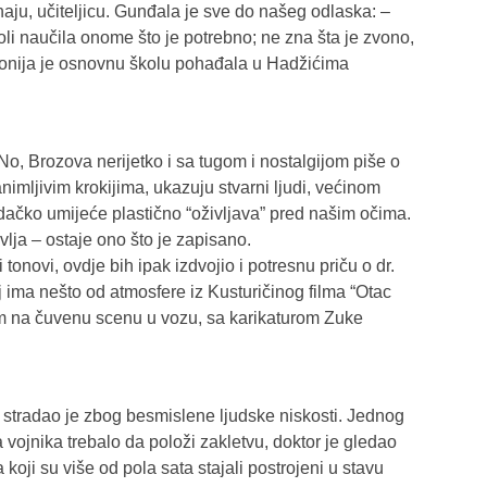
snaju, učiteljicu. Gunđala je sve do našeg odlaska: –
oli naučila onome što je potrebno; ne zna šta je zvono,
Antonija je osnovnu školu pohađala u Hadžićima
No, Brozova nerijetko i sa tugom i nostalgijom piše o
mljivim krokijima, ukazuju stvarni ljudi, većinom
vjedačko umijeće plastično “oživljava” pred našim očima.
lja – ostaje ono što je zapisano.
 tonovi, ovdje bih ipak izdvojio i potresnu priču o dr.
 ima nešto od atmosfere iz Kusturičinog filma “Otac
m na čuvenu scenu u vozu, sa karikaturom Zuke
e stradao je zbog besmislene ljudske niskosti. Jednog
vojnika trebalo da položi zakletvu, doktor je gledao
 koji su više od pola sata stajali postrojeni u stavu