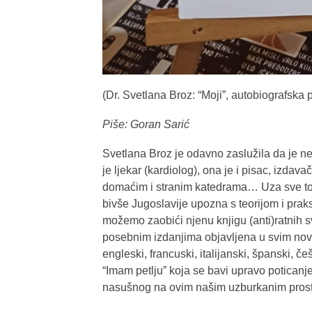
(Dr. Svetlana Broz: “Moji”, autobiografska
Piše: Goran Sarić
Svetlana Broz je odavno zaslužila da je 
je ljekar (kardiolog), ona je i pisac, izdav
domaćim i stranim katedrama… Uza sve to
bivše Jugoslavije upozna s teorijom i prak
možemo zaobići njenu knjigu (anti)ratnih s
posebnim izdanjima objavljena u svim nov
engleski, francuski, italijanski, španski, č
“Imam petlju” koja se bavi upravo potican
nasušnog na ovim našim uzburkanim prost