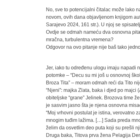
No, sve to potencijalni čitalac može lako
novom, ovih dana objavljenom knjigom aut
Sarajevo 2024, 161 str.). U njoj se spisate
Ovdje se odmah nameću dva osnovna pitanj
mračna, turbulentna vremena?
Odgovor na ovo pitanje nije baš tako jedn
Jer, iako tu određenu ulogu imaju napadi n
potomke – “Decu su mi još u osnovnoj školi
Broza Tita” – moram odmah reći da Tito nij
“Njeni”: majka Zlata, baka i djed po majci 
obiteljske “grane” Jelinek. Brozova time že
je sasvim jasno šta je njena osnovna misao
“Moj vrhovni postulat je istina, verovatno z
mnogim tuđim lažima. […] Sada preda mno
želim da osvetlim deo puta koji su prešli nji
Druga baka, Titova prva žena Pelagija D