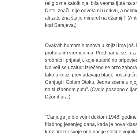
religiozna katolkinja, bila veoma ljuta na 
Dete, znači, nije odvela ni u crkvu, a nekm
ali zato zna šta je minaret na džamiji!” (
kod Sarajeva.)
Ovakvih humornih tonova u knjizi ima još. 
prohujalim vremenima. Pred nama se, u zani
srodnici i prijatelji, koje autoričino pripo
Ne veli se uzalud: izrečeno se brzo zaborav
Iako u knjizi prevladavaju blagi, nostalgični
Canjugi i Golom Otoku. Jedna scena u njoj
na službenom putu”. (Ovdje posebno cilja
Džumhura.)
“Canjuga je bio vojni doktor i 1948. godin
hladnog jesenjeg dana, kada je nova klasa 
kroz prozor svoje oridinacije stotine vojnika