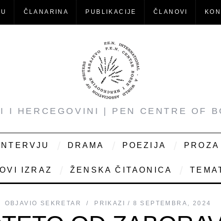
-U
ČLANARINA
PUBLIKACIJE
ČLANOVI
KON
NI I HERCEGOVINI | PEN CENTRE OF 
INTERVJU
DRAMA
POEZIJA
PROZA
OVI IZRAZ
ŽENSKA ČITAONICA
TEMAT
OBJAVIO
SEKRETAR
PRIKAZI
8 SEPTEMBRA, 2024