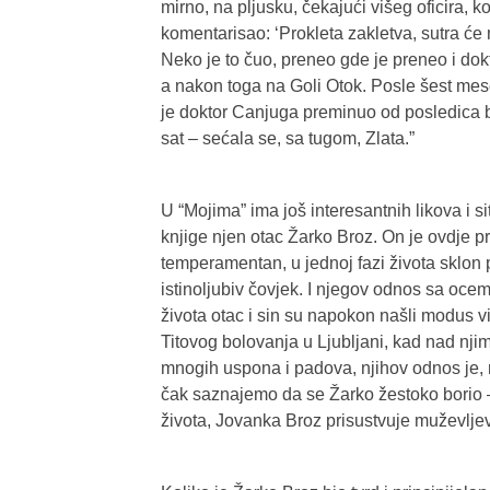
mirno, na pljusku, čekajući višeg oficira, ko
komentarisao: ‘Prokleta zakletva, sutra će 
Neko je to čuo, preneo gde je preneo i dok
a nakon toga na Goli Otok. Posle šest mese
je doktor Canjuga preminuo od posledica bo
sat – sećala se, sa tugom, Zlata.”
U “Mojima” ima još interesantnih likova i si
knjige njen otac Žarko Broz. On je ovdje pr
temperamentan, u jednoj fazi života sklon p
istinoljubiv čovjek. I njegov odnos sa ocem
života otac i sin su napokon našli modus 
Titovog bolovanja u Ljubljani, kad nad nj
mnogih uspona i padova, njihov odnos je,
čak saznajemo da se Žarko žestoko borio – 
života, Jovanka Broz prisustvuje muževljev