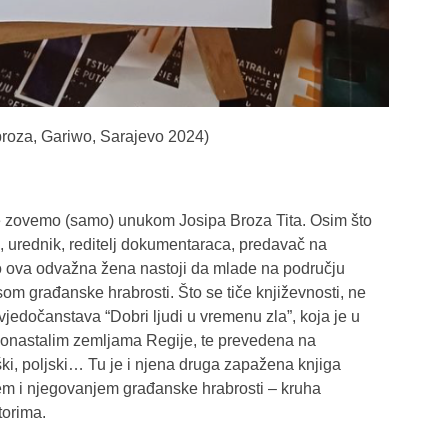
 proza, Gariwo, Sarajevo 2024)
ne zovemo (samo) unukom Josipa Broza Tita. Osim što
ač, urednik, reditelj dokumentaraca, predavač na
 ova odvažna žena nastoji da mlade na području
som građanske hrabrosti. Što se tiče književnosti, ne
vjedočanstava “Dobri ljudi u vremenu zla”, koja je u
onastalim zemljama Regije, te prevedena na
eški, poljski… Tu je i njena druga zapažena knjiga
jem i njegovanjem građanske hrabrosti – kruha
orima.