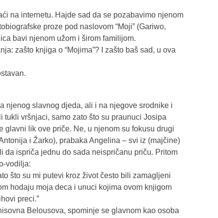
 naći na internetu. Hajde sad da se pozabavimo njenom
obiografske proze pod naslovom “Moji” (Gariwo,
ljica bavi njenom užom i širom familijom.
a: zašto knjiga o “Mojima”? I zašto baš sad, u ova
ostavan.
a njenog slavnog djeda, ali i na njegove srodnike i
 tukli vršnjaci, samo zato što su praunuci Josipa
e glavni lik ove priče. Ne, u njenom su fokusu drugi
(Antonija i Žarko), prabaka Angelina – svi iz (majčine)
li da ispriča jednu do sada neispričanu priču. Pritom
-vodilja:
ato što su mi putevi kroz život često bili zamagljeni
m hodaju moja deca i unuci kojima ovom knjigom
hovi preci.”
enisovna Belousova, spominje se glavnom kao osoba