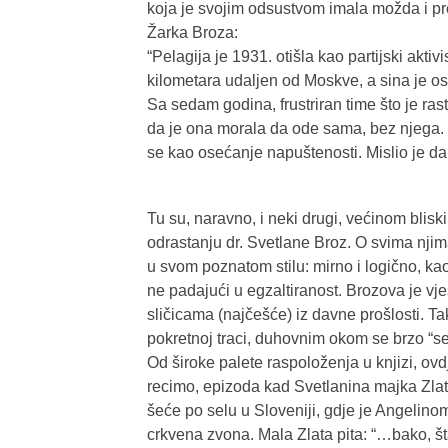
koja je svojim odsustvom imala možda i pr
Žarka Broza:
“Pelagija je 1931. otišla kao partijski aktiv
kilometara udaljen od Moskve, a sina je ost
Sa sedam godina, frustriran time što je ras
da je ona morala da ode sama, bez njega. 
se kao osećanje napuštenosti. Mislio je da
Tu su, naravno, i neki drugi, većinom bliski
odrastanju dr. Svetlane Broz. O svima njim
u svom poznatom stilu: mirno i logično, ka
ne padajući u egzaltiranost. Brozova je vje
sličicama (najčešće) iz davne prošlosti. T
pokretnoj traci, duhovnim okom se brzo “seli
Od široke palete raspoloženja u knjizi, ovd
recimo, epizoda kad Svetlanina majka Zlat
šeće po selu u Sloveniji, gdje je Angelino
crkvena zvona. Mala Zlata pita: “…bako, š