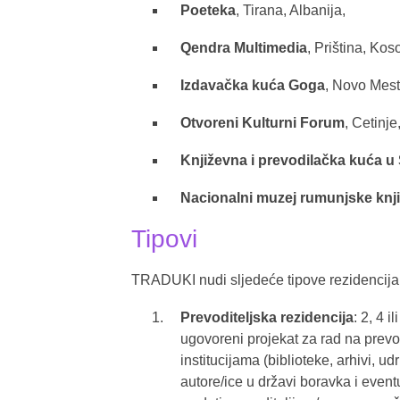
Poeteka
, Tirana, Albanija,
Qendra Multimedia
, Priština, Kos
Izdavačka kuća Goga
, Novo Mes
Otvoreni Kulturni Forum
, Cetinj
Književna i prevodilačka kuća u 
Nacionalni muzej rumunjske knj
Tipovi
TRADUKI nudi sljedeće tipove rezidencija
Prevoditeljska rezidencija
: 2, 4 
ugovoreni projekat za rad na prev
institucijama (biblioteke, arhivi, u
autore/ice u državi boravka i event