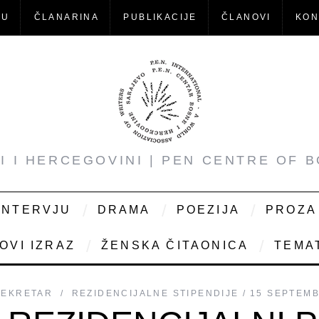
-U
ČLANARINA
PUBLIKACIJE
ČLANOVI
KON
NI I HERCEGOVINI | PEN CENTRE OF 
INTERVJU
DRAMA
POEZIJA
PROZA
OVI IZRAZ
ŽENSKA ČITAONICA
TEMAT
SEKRETAR
REZIDENCIJALNE STIPENDIJE
15 SEPTEMB