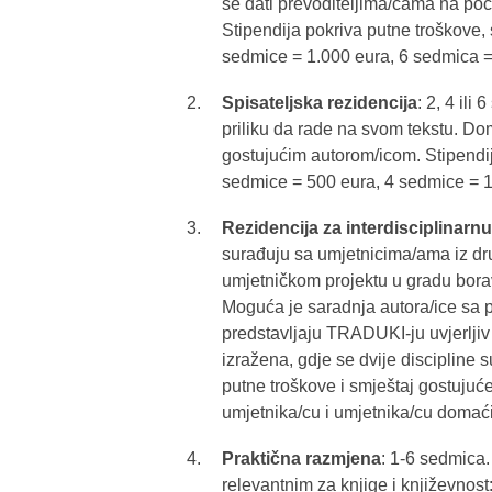
se dati prevoditeljima/cama na poče
Stipendija pokriva putne troškove, 
sedmice = 1.000 eura, 6 sedmica =
Spisateljska rezidencija
: 2, 4 ili
priliku da rade na svom tekstu. Do
gostujućim autorom/icom. Stipendij
sedmice = 500 eura, 4 sedmice = 1
Rezidencija za interdisciplinarn
surađuju sa umjetnicima/ama iz dru
umjetničkom projektu u gradu bora
Moguća je saradnja autora/ice sa pre
predstavljaju TRADUKI-ju uvjerljiv
izražena, gdje se dvije discipline 
putne troškove i smještaj gostujuć
umjetnika/cu i umjetnika/cu domać
Praktična razmjena
: 1-6 sedmica
relevantnim za knjige i književnost: 