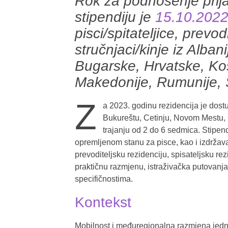
Rok za podnošenje prij
stipendiju je
15.10.202
pisci/spitateljice, prevodi
stručnjaci/kinje iz Alba
Bugarske, Hrvatske, Ko
Makedonije, Rumunije, Sr
Z
a 2023. godinu rezidencija je dos
Bukureštu, Cetinju, Novom Mestu, Pri
trajanju od 2 do 6 sedmica. Stipen
opremljenom stanu za pisce, kao i izdržav
prevoditeljsku rezidenciju, spisateljsku rez
praktičnu razmjenu, istraživačka putovanja 
specifičnostima.
Kontekst
Mobilnost i međuregionalna razmjena jedn