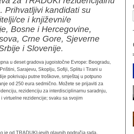
ava za TRADUKI rezidencijalnu
2
. Prihvatljivi kandidati su
telji/ce i književni/e
nije, Bosne i Hercegovine,
sova, Crne Gore, Sjeverne
bije i Slovenije.
tupna u deset gradova jugoistočne Evrope: Beogradu,
štini, Sarajevu, Skoplju, Sofiji, Splitu i Tirani u
dije pokrivaju putne troškove, smještaj u potpuno
anje od 250 eura sedmično. Možete se prijaviti za
idenciju, rezidenciju za interdisciplinarnu saradnju,
i virtuelne rezidencije; svaku sa svojim
o je od TRADUKI-jevih glavnih područja rada.