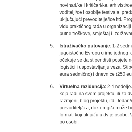
novinari/ke i kritičari/ke, arhivisti/
voditelji/ce i osoblje festivala, pre
uključujući prevoditelje/ice itd. Pro
vidu praktičnog rada u organizaciji
putne troškove, smještaj i izdržav
Istraživačko putovanje
: 1-2 sedm
jugoistočnu Evropu u ime jednog kn
očekuje se da stipendisti posjete 
logistici i uspostavljanju veza. St
eura sedmično) i dnevnice (250 eu
Virtuelna rezidencija
: 2-4 nedelje
koja radi na svom projektu, ili za 
razmjeni, blog projektu, itd. Jedan/
prevoditelj/ica, dok drugi/a može bi
formati koji uključuju dvije osobe.
po osobi.