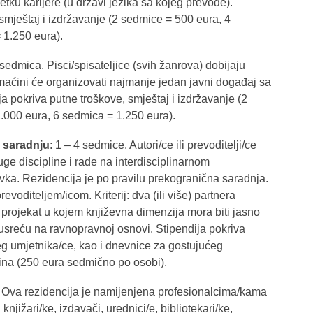
tku karijere (u državi jezika sa kojeg prevode).
smještaj i izdržavanje (2 sedmice = 500 eura, 4
 1.250 eura).
 6 sedmica. Pisci/spisateljice (svih žanrova) dobijaju
maćini će organizovati najmanje jedan javni događaj sa
a pokriva putne troškove, smještaj i izdržavanje (2
.000 eura, 6 sedmica = 1.250 eura).
u saradnju
: 1 – 4 sedmice. Autori/ce ili prevoditelji/ce
ge discipline i rade na interdisciplinarnom
vka. Rezidencija je po pravilu prekogranična saradnja.
voditeljem/icom. Kriterij: dva (ili više) partnera
 projekat u kojem književna dimenzija mora biti jasno
susreću na ravnopravnoj osnovi. Stipendija pokriva
eg umjetnika/ce, kao i dnevnice za gostujućeg
ina (250 eura sedmično po osobi).
. Ova rezidencija je namijenjena profesionalcima/kama
knjižari/ke, izdavači, urednici/e, bibliotekari/ke,