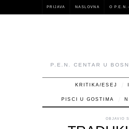
PRIJAVA
NASLOVNA
O P.E.N.
P.E.N. CENTAR U BOS
KRITIKA/ESEJ
PISCI U GOSTIMA
N
OBJAVIO