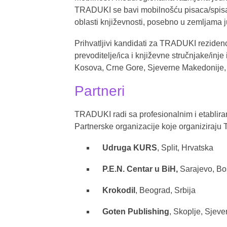
TRADUKI se bavi mobilnošću pisaca/spisatel
oblasti književnosti, posebno u zemljama 
Prihvatljivi kandidati za TRADUKI rezidenci
prevoditelje/ica i književne stručnjake/inj
Kosova, Crne Gore, Sjeverne Makedonije, R
Partneri
TRADUKI radi sa profesionalnim i etablira
Partnerske organizacije koje organiziraju
Udruga KURS
, Split, Hrvatska
P.E.N. Centar u BiH,
Sarajevo, Bo
Krokodil
, Beograd, Srbija
Goten Publishing
, Skoplje, Sjev