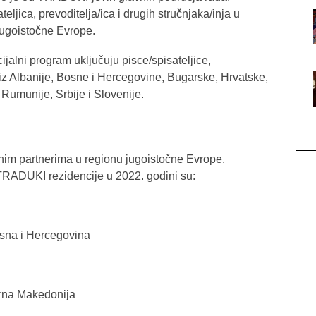
jica, prevoditelja/ica i drugih stručnjaka/inja u
jugoistočne Evrope.
jalni program uključuju pisce/spisateljice,
e iz Albanije, Bosne i Hercegovine, Bugarske, Hrvatske,
umunije, Srbije i Slovenije.
nim partnerima u regionu jugoistočne Evrope.
 TRADUKI rezidencije u 2022. godini su:
sna i Hercegovina
erna Makedonija