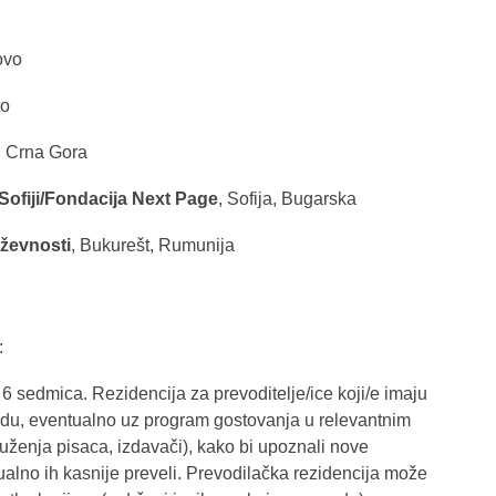
ovo
to
e, Crna Gora
Sofiji/Fondacija Next Page
, Sofija, Bugarska
iževnosti
, Bukurešt, Rumunija
:
ili 6 sedmica. Rezidencija za prevoditelje/ice koji/e imaju
odu, eventualno uz program gostovanja u relevantnim
druženja pisaca, izdavači), kako bi upoznali nove
ualno ih kasnije preveli. Prevodilačka rezidencija može