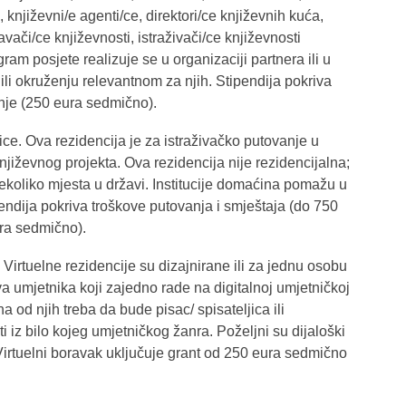
ce, književni/e agenti/ce, direktori/ce književnih kuća,
davači/ce književnosti, istraživači/ce književnosti
gram posjete realizuje se u organizaciji partnera ili u
 ili okruženju relevantnom za njih. Stipendija pokriva
anje (250 eura sedmično).
ice. Ova rezidencija je za istraživačko putovanje u
jiževnog projekta. Ova rezidencija nije rezidencijalna;
nekoliko mjesta u državi. Institucije domaćina pomažu u
ipendija pokriva troškove putovanja i smještaja (do 750
ra sedmično).
. Virtuelne rezidencije su dizajnirane ili za jednu osobu
dva umjetnika koji zajedno rade na digitalnoj umjetničkoj
na od njih treba da bude pisac/ spisateljica ili
ti iz bilo kojeg umjetničkog žanra. Poželjni su dijaloški
 Virtuelni boravak uključuje grant od 250 eura sedmično