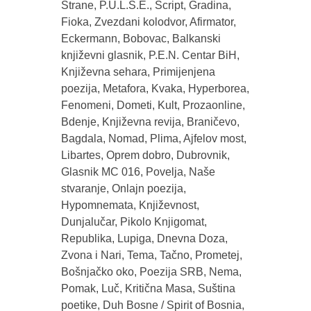
Strane, P.U.L.S.E., Script, Gradina,
Fioka, Zvezdani kolodvor, Afirmator,
Eckermann, Bobovac, Balkanski
književni glasnik, P.E.N. Centar BiH,
Književna sehara, Primijenjena
poezija, Metafora, Kvaka, Hyperborea,
Fenomeni, Dometi, Kult, Prozaonline,
Bdenje, Književna revija, Braničevo,
Bagdala, Nomad, Plima, Ajfelov most,
Libartes, Oprem dobro, Dubrovnik,
Glasnik MC 016, Povelja, Naše
stvaranje, Onlajn poezija,
Hypomnemata, Književnost,
Dunjalučar, Pikolo Knjigomat,
Republika, Lupiga, Dnevna Doza,
Zvona i Nari, Tema, Tačno, Prometej,
Bošnjačko oko, Poezija SRB, Nema,
Pomak, Luč, Kritična Masa, Suština
poetike, Duh Bosne / Spirit of Bosnia,