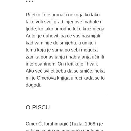
* * *
Rijetko ćete pronaći nekoga ko tako
lako voli svoj grad, njegove mahale i
ljude, ko tako prirodno teče kroz njega.
Autor je duhovit, pa će vas nasmijati i
kad vam nije do smijeha, a umije i
temu koja je sama po sebi moguća
zamka ponavljanja i nabrajanja učiniti
interesantnom. On i kritikuje i hvali.
Ako već svijet treba da se smiče, neka
mi je Omerova knjiga u ruci kada se to
dogodi.
O PISCU
Omer Ć. Ibrahimagić (Tuzla, 1968.) je
ostavio svoje pjesme, priče i putopise