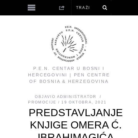
P.E.N. CENTAR U BOSNI I
HERCEGOVINI | PEN CENTRE
OF BOSNIA & HERZEGOVINA
OBJAVIO
ADMINISTRATOR
PROMOCIJE
19 OKTOBRA, 2021
PREDSTAVLJANJE
KNJIGE OMERA Ć.
IBRAHIMAGIĆA