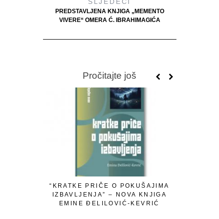
SLJEDEĆI
PREDSTAVLJENA KNJIGA „MEMENTO
VIVERE“ OMERA Ć. IBRAHIMAGIĆA
Pročitajte još
RAZGOVO
“KRATKE PRIČE O POKUŠAJIMA
IZBAVLJENJA” – NOVA KNJIGA
EMINE ĐELILOVIĆ-KEVRIĆ