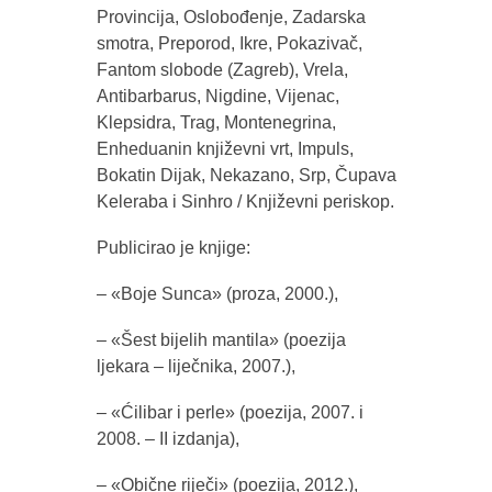
Provincija, Oslobođenje, Zadarska
smotra, Preporod, Ikre, Pokazivač,
Fantom slobode (Zagreb), Vrela,
Antibarbarus, Nigdine, Vijenac,
Klepsidra, Trag, Montenegrina,
Enheduanin književni vrt, Impuls,
Bokatin Dijak, Nekazano, Srp, Čupava
Keleraba i Sinhro / Književni periskop.
Publicirao je knjige:
– «Boje Sunca» (proza, 2000.),
– «Šest bijelih mantila» (poezija
ljekara – liječnika, 2007.),
– «Ćilibar i perle» (poezija, 2007. i
2008. – II izdanja),
– «Obične riječi» (poezija, 2012.),