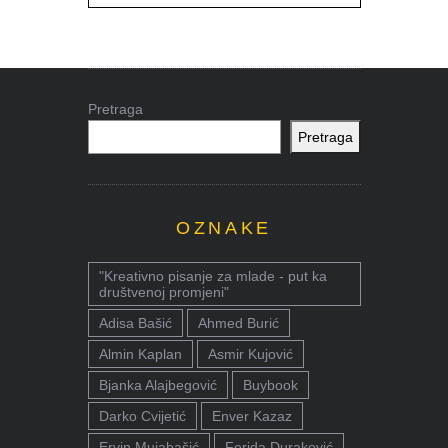
Pretraga
Pretraga
OZNAKE
"Kreativno pisanje za mlade - put ka
društvenoj promjeni"
Adisa Bašić
Ahmed Burić
Almin Kaplan
Asmir Kujović
Bjanka Alajbegović
Buybook
Darko Cvijetić
Enver Kazaz
Ervin Mujabašić
Ferida Duraković