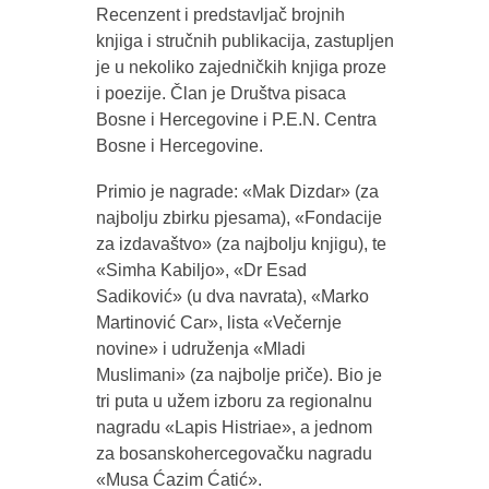
Recenzent i predstavljač brojnih
knjiga i stručnih publikacija, zastupljen
je u nekoliko zajedničkih knjiga proze
i poezije. Član je Društva pisaca
Bosne i Hercegovine i P.E.N. Centra
Bosne i Hercegovine.
Primio je nagrade: «Mak Dizdar» (za
najbolju zbirku pjesama), «Fondacije
za izdavaštvo» (za najbolju knjigu), te
«Simha Kabiljo», «Dr Esad
Sadiković» (u dva navrata), «Marko
Martinović Car», lista «Večernje
novine» i udruženja «Mladi
Muslimani» (za najbolje priče). Bio je
tri puta u užem izboru za regionalnu
nagradu «Lapis Histriae», a jednom
za bosanskohercegovačku nagradu
«Musa Ćazim Ćatić».