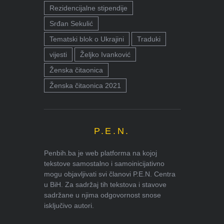
Rezidencijalne stipendije
Srđan Sekulić
Tematski blok o Ukrajini
Traduki
vijesti
Željko Ivanković
Ženska čitaonica
Ženska čitaonica 2021
P.E.N.
Penbih.ba je web platforma na kojoj
tekstove samostalno i samoinicijativno
mogu objavljivati svi članovi P.E.N. Centra
u BiH. Za sadržaj tih tekstova i stavove
sadržane u njima odgovornost snose
isključivo autori.