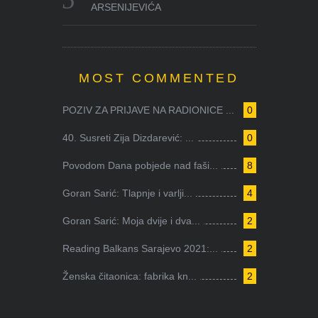
ARSENIJEVIĆA
MOST COMMENTED
POZIV ZA PRIJAVE NA RADIONICE ...
0
40. Susreti Zija Dizdarević: ...
0
Povodom Dana pobjede nad faši...
8
Goran Sarić: Tlapnje i varlji...
4
Goran Sarić: Moja dvije i dva...
2
Reading Balkans Sarajevo 2021:...
2
Ženska čitaonica: fabrika kn...
2