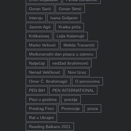
Goran Sarić
Goran Simić
Intervju
Ivana Golijanin
Jasmin Agić
Kratka priča
Kritika/esej
Lejla Kalamujić
Marko Vešović
Melida Travančić
Međunarodni dan pisaca u zatvoru
Natječaji
nedžad ibrahimović
Nenad Veličković
Novi Izraz
Omer Ć. Ibrahimagić
O penovcima
PEN BiH
PEN INTERNATIONAL
Pisci u gostima
poezija
Predrag Finci
Promocije
proza
Rat u Ukrajini
Reading Balkans 2021