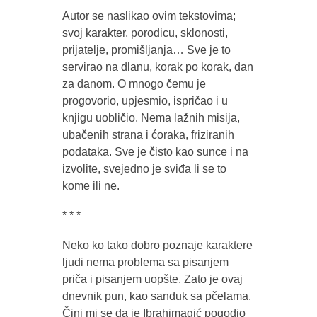
Autor se naslikao ovim tekstovima;
svoj karakter, porodicu, sklonosti,
prijatelje, promišljanja… Sve je to
servirao na dlanu, korak po korak, dan
za danom. O mnogo čemu je
progovorio, upjesmio, ispričao i u
knjigu uobličio. Nema lažnih misija,
ubačenih strana i ćoraka, friziranih
podataka. Sve je čisto kao sunce i na
izvolite, svejedno je sviđa li se to
kome ili ne.
* * *
Neko ko tako dobro poznaje karaktere
ljudi nema problema sa pisanjem
priča i pisanjem uopšte. Zato je ovaj
dnevnik pun, kao sanduk sa pčelama.
Čini mi se da je Ibrahimagić pogodio