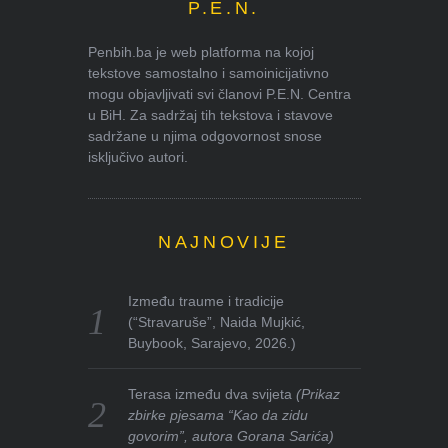
P.E.N.
Penbih.ba je web platforma na kojoj
tekstove samostalno i samoinicijativno
mogu objavljivati svi članovi P.E.N. Centra
u BiH. Za sadržaj tih tekstova i stavove
sadržane u njima odgovornost snose
isključivo autori.
NAJNOVIJE
Između traume i tradicije
(“Stravaruše”, Naida Mujkić,
Buybook, Sarajevo, 2026.)
Terasa između dva svijeta
(Prikaz
zbirke pjesama “Kao da zidu
govorim”, autora Gorana Sarića)