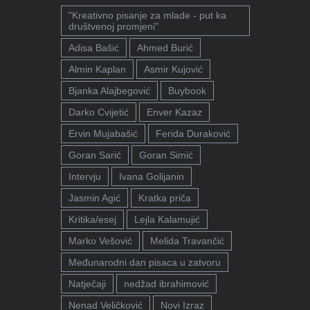
"Kreativno pisanje za mlade - put ka
društvenoj promjeni"
Adisa Bašić
Ahmed Burić
Almin Kaplan
Asmir Kujović
Bjanka Alajbegović
Buybook
Darko Cvijetić
Enver Kazaz
Ervin Mujabašić
Ferida Duraković
Goran Sarić
Goran Simić
Intervju
Ivana Golijanin
Jasmin Agić
Kratka priča
Kritika/esej
Lejla Kalamujić
Marko Vešović
Melida Travančić
Međunarodni dan pisaca u zatvoru
Natječaji
nedžad ibrahimović
Nenad Veličković
Novi Izraz