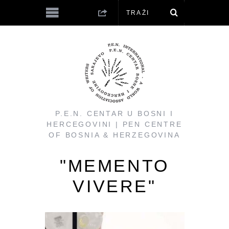
P.E.N. CENTAR U BOSNI I
HERCEGOVINI | PEN CENTRE
OF BOSNIA & HERZEGOVINA
"MEMENTO
VIVERE"