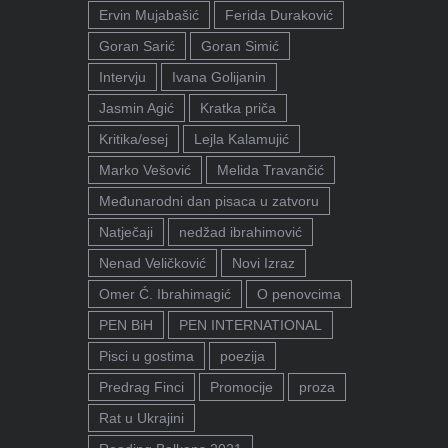
Ervin Mujabašić
Ferida Duraković
Goran Sarić
Goran Simić
Intervju
Ivana Golijanin
Jasmin Agić
Kratka priča
Kritika/esej
Lejla Kalamujić
Marko Vešović
Melida Travančić
Međunarodni dan pisaca u zatvoru
Natječaji
nedžad ibrahimović
Nenad Veličković
Novi Izraz
Omer Ć. Ibrahimagić
O penovcima
PEN BiH
PEN INTERNATIONAL
Pisci u gostima
poezija
Predrag Finci
Promocije
proza
Rat u Ukrajini