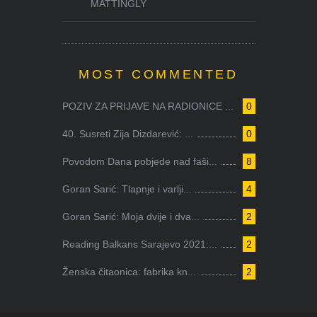
MATTINGLY
MOST COMMENTED
POZIV ZA PRIJAVE NA RADIONICE ...
0
40. Susreti Zija Dizdarević: ...
0
Povodom Dana pobjede nad faši...
8
Goran Sarić: Tlapnje i varlji...
4
Goran Sarić: Moja dvije i dva...
2
Reading Balkans Sarajevo 2021:...
2
Ženska čitaonica: fabrika kn...
2