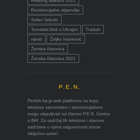
Reading Balkans 2021
Rezidencijalne stipendije
Srđan Sekulić
Tematski blok o Ukrajini
Traduki
vijesti
Željko Ivanković
Ženska čitaonica
Ženska čitaonica 2021
P.E.N.
Penbih.ba je web platforma na kojoj
tekstove samostalno i samoinicijativno
mogu objavljivati svi članovi P.E.N. Centra
u BiH. Za sadržaj tih tekstova i stavove
sadržane u njima odgovornost snose
isključivo autori.