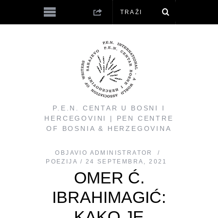
P.E.N. CENTAR U BOSNI I
HERCEGOVINI | PEN CENTRE
OF BOSNIA & HERZEGOVINA
OBJAVIO
ADMINISTRATOR
POEZIJA
24 SEPTEMBRA, 2021
OMER Ć.
IBRAHIMAGIĆ:
KAKO JE