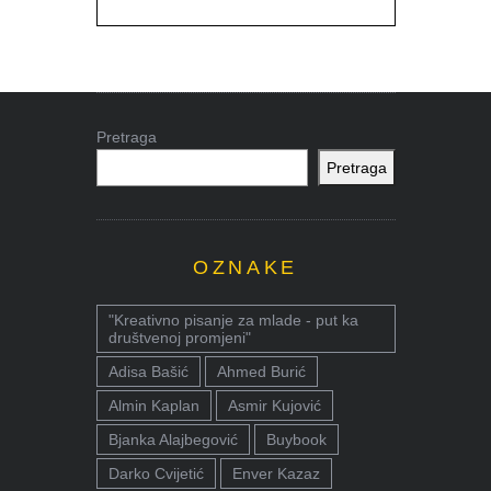
Pretraga
Pretraga
OZNAKE
"Kreativno pisanje za mlade - put ka
društvenoj promjeni"
Adisa Bašić
Ahmed Burić
Almin Kaplan
Asmir Kujović
Bjanka Alajbegović
Buybook
Darko Cvijetić
Enver Kazaz