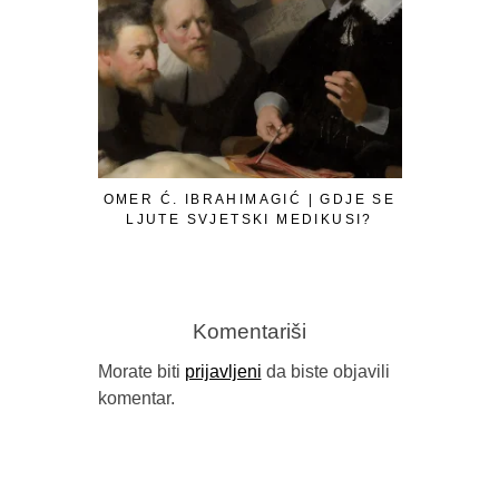
OMER Ć. IBRAHIMAGIĆ | GDJE SE
LJUTE SVJETSKI MEDIKUSI?
Komentariši
Morate biti
prijavljeni
da biste objavili
komentar.
GORAN SA
B