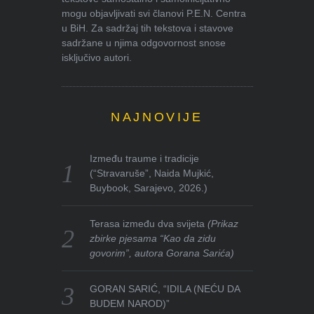
mogu objavljivati svi članovi P.E.N. Centra
u BiH. Za sadržaj tih tekstova i stavove
sadržane u njima odgovornost snose
isključivo autori.
NAJNOVIJE
Između traume i tradicije
(“Stravaruše”, Naida Mujkić,
Buybook, Sarajevo, 2026.)
Terasa između dva svijeta
(Prikaz
zbirke pjesama “Kao da zidu
govorim”, autora Gorana Sarića)
GORAN SARIĆ, “IDILA (NEĆU DA
BUDEM NAROD)”