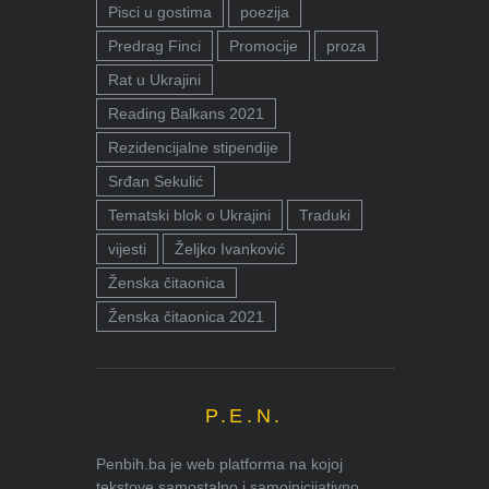
Pisci u gostima
poezija
Predrag Finci
Promocije
proza
Rat u Ukrajini
Reading Balkans 2021
Rezidencijalne stipendije
Srđan Sekulić
Tematski blok o Ukrajini
Traduki
vijesti
Željko Ivanković
Ženska čitaonica
Ženska čitaonica 2021
P.E.N.
Penbih.ba je web platforma na kojoj
tekstove samostalno i samoinicijativno