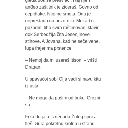
gleda dok se presvlači. I taj njen
anđeo zaštitnik je ziceraš. Govno od
cepidlake. Njoj ne smeta. Ona je
neprestano na pozornici. Mocart u
pozadini tiho svira raštimovani klavir,
dok Šerbedžija čita Jesenjinove
stihove. A Jovana, kad ne seče vene,
lupa frajerima prstence.
– Nemoj da mi usereš itison! – vrišti
Dragan.
U spavaćoj sobi Olja vadi slinavu kitu
iz usta.
– Ne mogu da pušim od buke. Grozni
su.
Frka do jaja. Iznenada Žutog spuca
fleš. Gura pokretnu krofnu u stranu