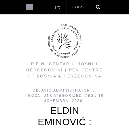
P.E.N. CENTAR U BOSNI I
HERCEGOVINI | PEN CENTRE
OF BOSNIA & HERZEGOVINA
OBJAVIO
ADMINISTRATOR
PROZA
,
UNCATEGORIZED @BS
16
NOVEMBRA, 2020
ELDIN
EMINOVIĆ :