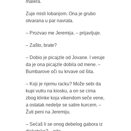
malera.
Zuje misli lobanjom. Ona je grubo
otvarana u par navrata.
– Prozvao me Jeremija. – prijavljuje.
– Zašto, brate?
– Dobio je picajzle od Jovane. I veruje
da je ona picajzle dobila od mene. –
Bumbarove oči su krvave od šita.
– Koji je njemu racku? Može sebi da
kupi vutru na kiosku, a on se cima
zbog klinke koja vikendom seče vene,
a ostatak nedelje se satire kurcem. –
Žuti peni na Jeremiju.
– Sećaš li se onog debelog gabora iz