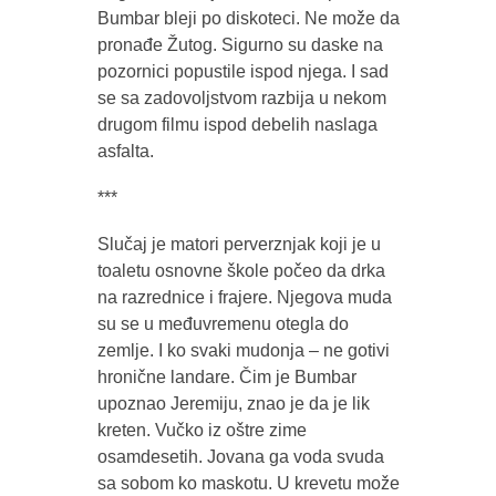
Bumbar bleji po diskoteci. Ne može da
pronađe Žutog. Sigurno su daske na
pozornici popustile ispod njega. I sad
se sa zadovoljstvom razbija u nekom
drugom filmu ispod debelih naslaga
asfalta.
***
Slučaj je matori perverznjak koji je u
toaletu osnovne škole počeo da drka
na razrednice i frajere. Njegova muda
su se u međuvremenu otegla do
zemlje. I ko svaki mudonja – ne gotivi
hronične landare. Čim je Bumbar
upoznao Jeremiju, znao je da je lik
kreten. Vučko iz oštre zime
osamdesetih. Jovana ga voda svuda
sa sobom ko maskotu. U krevetu može