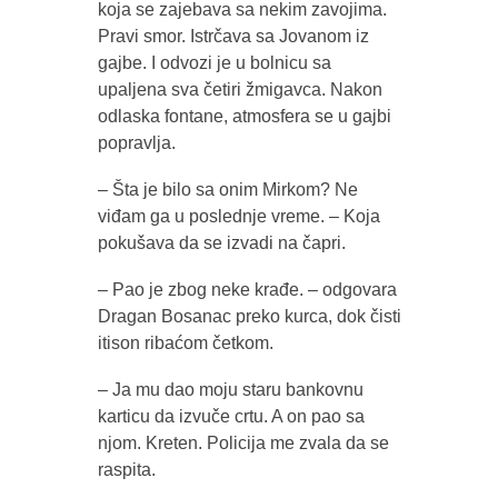
koja se zajebava sa nekim zavojima.
Pravi smor. Istrčava sa Jovanom iz
gajbe. I odvozi je u bolnicu sa
upaljena sva četiri žmigavca. Nakon
odlaska fontane, atmosfera se u gajbi
popravlja.
– Šta je bilo sa onim Mirkom? Ne
viđam ga u poslednje vreme. – Koja
pokušava da se izvadi na čapri.
– Pao je zbog neke krađe. – odgovara
Dragan Bosanac preko kurca, dok čisti
itison ribaćom četkom.
– Ja mu dao moju staru bankovnu
karticu da izvuče crtu. A on pao sa
njom. Kreten. Policija me zvala da se
raspita.