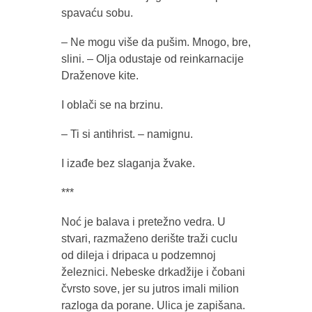
spavaću sobu.
– Ne mogu više da pušim. Mnogo, bre,
slini. – Olja odustaje od reinkarnacije
Draženove kite.
I oblači se na brzinu.
– Ti si antihrist. – namignu.
I izađe bez slaganja žvake.
***
Noć je balava i pretežno vedra. U
stvari, razmaženo derište traži cuclu
od dileja i dripaca u podzemnoj
železnici. Nebeske drkadžije i čobani
čvrsto sove, jer su jutros imali milion
razloga da porane. Ulica je zapišana.