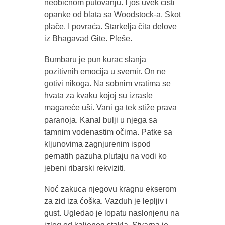
neobičnom putovanju. I još uvek čisti
opanke od blata sa Woodstock-a. Skot
plače. I povraća. Starkelja čita delove
iz Bhagavad Gite. Pleše.
Bumbaru je pun kurac slanja
pozitivnih emocija u svemir. On ne
gotivi nikoga. Na sobnim vratima se
hvata za kvaku kojoj su izrasle
magareće uši. Vani ga tek stiže prava
paranoja. Kanal bulji u njega sa
tamnim vodenastim očima. Patke sa
kljunovima zagnjurenim ispod
pernatih pazuha plutaju na vodi ko
jebeni ribarski rekviziti.
Noć zakuca njegovu kragnu ekserom
za zid iza ćoška. Vazduh je lepljiv i
gust. Ugledao je lopatu naslonjenu na