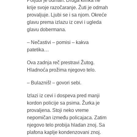
Poljubi je odmah. Druga klinka ne
krije svoje razočaranje. Žuti je odmah
provaljuje. Ljubi se i sa njom. Okreće
glavu prema izlazu iz cevi i ugleda
glavu dobermana.
– Nečastivi – pomisi – kakva
patetika…
Ova zadnja reč prestravi Žutog.
Hladnoća prožima njegovo telo.
– Bulazniš! – govori sebi.
Izlazi iz cevi i dospeva pred manji
kordon policije sa psima. Žurka je
provaljena. Stoji neko vreme
nepomičan između policajaca. Zatim
njegovo telo probija hladan znoj. Sa
plafona kaplje kondenzovani znoj.