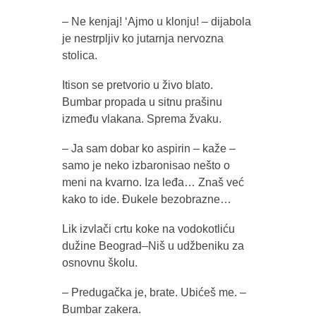
– Ne kenjaj! ‘Ajmo u klonju! – dijabola
je nestrpljiv ko jutarnja nervozna
stolica.
Itison se pretvorio u živo blato.
Bumbar propada u sitnu prašinu
između vlakana. Sprema žvaku.
– Ja sam dobar ko aspirin – kaže –
samo je neko izbaronisao nešto o
meni na kvarno. Iza leđa… Znaš već
kako to ide. Đukele bezobrazne…
Lik izvlači crtu koke na vodokotliću
dužine Beograd–Niš u udžbeniku za
osnovnu školu.
– Predugačka je, brate. Ubićeš me. –
Bumbar zakera.