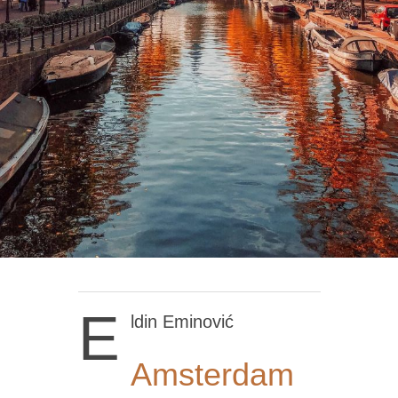
E
ldin Eminović
Amsterdam