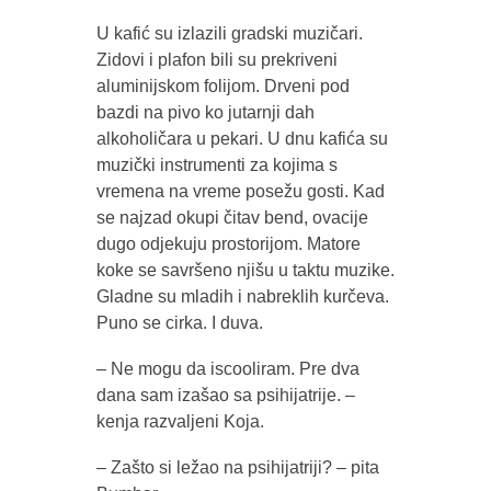
U kafić su izlazili gradski muzičari.
Zidovi i plafon bili su prekriveni
aluminijskom folijom. Drveni pod
bazdi na pivo ko jutarnji dah
alkoholičara u pekari. U dnu kafića su
muzički instrumenti za kojima s
vremena na vreme posežu gosti. Kad
se najzad okupi čitav bend, ovacije
dugo odjekuju prostorijom. Matore
koke se savršeno njišu u taktu muzike.
Gladne su mladih i nabreklih kurčeva.
Puno se cirka. I duva.
– Ne mogu da iscooliram. Pre dva
dana sam izašao sa psihijatrije. –
kenja razvaljeni Koja.
– Zašto si ležao na psihijatriji? – pita