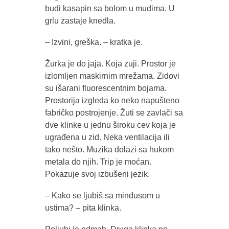
budi kasapin sa bolom u mudima. U
grlu zastaje knedla.
– Izvini, greška. – kratka je.
Žurka je do jaja. Koja zuji. Prostor je
izlomljen maskirnim mrežama. Zidovi
su išarani fluorescentnim bojama.
Prostorija izgleda ko neko napušteno
fabričko postrojenje. Žuti se zavlači sa
dve klinke u jednu široku cev koja je
ugrađena u zid. Neka ventilacija ili
tako nešto. Muzika dolazi sa hukom
metala do njih. Trip je moćan.
Pokazuje svoj izbušeni jezik.
– Kako se ljubiš sa minđusom u
ustima? – pita klinka.