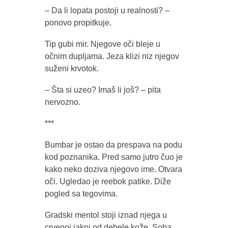
– Da li lopata postoji u realnosti? –
ponovo propitkuje.
Tip gubi mir. Njegove oči bleje u
očnim dupljama. Jeza klizi niz njegov
suženi krvotok.
– Šta si uzeo? Imaš li još? – pita
nervozno.
***
Bumbar je ostao da prespava na podu
kod poznanika. Pred samo jutro čuo je
kako neko doziva njegovo ime. Otvara
oči. Ugledao je reebok patike. Diže
pogled sa tegovima.
Gradski mentol stoji iznad njega u
crvenoj jakni od debele kože. Soba