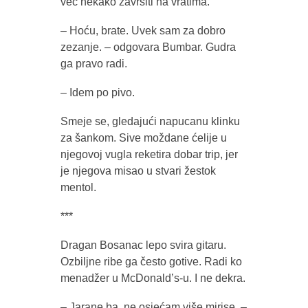
već nekako završiti na vratima.
– Hoću, brate. Uvek sam za dobro
zezanje. – odgovara Bumbar. Gudra
ga pravo radi.
– Idem po pivo.
Smeje se, gledajući napucanu klinku
za šankom. Sive moždane ćelije u
njegovoj vugla reketira dobar trip, jer
je njegova misao u stvari žestok
mentol.
***
Dragan Bosanac lepo svira gitaru.
Ozbiljne ribe ga često gotive. Radi ko
menadžer u McDonald’s-u. I ne dekra.
– Jarane ba, ne osjećam više mirise. –