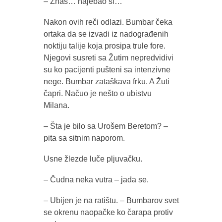
– Znaš… najebao si…
Nakon ovih reči odlazi. Bumbar čeka
ortaka da se izvadi iz nadograđenih
noktiju talije koja prosipa trule fore.
Njegovi susreti sa Žutim nepredvidivi
su ko pacijenti pušteni sa intenzivne
nege. Bumbar zataškava frku. A Žuti
čapri. Načuo je nešto o ubistvu
Milana.
– Šta je bilo sa Urošem Beretom? –
pita sa sitnim naporom.
Usne žlezde luče pljuvačku.
– Čudna neka vutra – jada se.
– Ubijen je na ratištu. – Bumbarov svet
se okrenu naopačke ko čarapa protiv