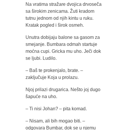
Na vratima stražare dvojica drvoseča
sa širokim zenicama. Žuti kradom
tutnu jednom od njih kintu u ruku.
Kratak pogled i širok osmeh.
Unutra dobijaju balone sa gasom za
smejanje. Bumbara odmah startuje
moćna cupi. Gricka mu uho. Ječi dok
se ljubi. Ludilo.
– Baš te prokenjalo, brate. –
zaključuje Koja u prolazu.
Njoj prilazi drugarica. Nešto joj dugo
šapuće na uho.
– Ti nisi Johan? – pita komad.
– Nisam, ali bih mogao biti. –
odgovara Bumbar, dok se u njemu