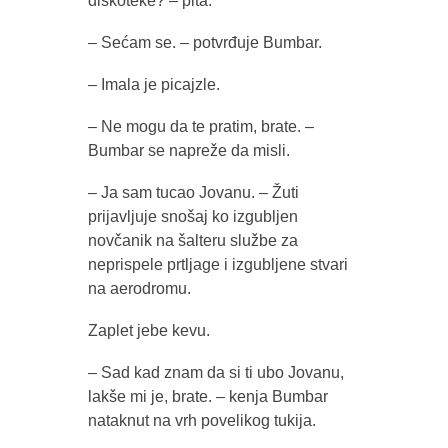
diskoteke? – pita.
– Sećam se. – potvrđuje Bumbar.
– Imala je picajzle.
– Ne mogu da te pratim, brate. –
Bumbar se napreže da misli.
– Ja sam tucao Jovanu. – Žuti
prijavljuje snošaj ko izgubljen
novčanik na šalteru službe za
neprispele prtljage i izgubljene stvari
na aerodromu.
Zaplet jebe kevu.
– Sad kad znam da si ti ubo Jovanu,
lakše mi je, brate. – kenja Bumbar
nataknut na vrh povelikog tukija.