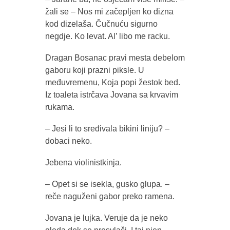
žali se – Nos mi začepljen ko dizna
kod dizelaša. Čučnuću sigurno
negdje. Ko levat. Al’ libo me racku.
Dragan Bosanac pravi mesta debelom
gaboru koji prazni piksle. U
međuvremenu, Koja popi žestok bed.
Iz toaleta istrčava Jovana sa krvavim
rukama.
– Jesi li to sređivala bikini liniju? –
dobaci neko.
Jebena violinistkinja.
– Opet si se isekla, gusko glupa. –
reče naguženi gabor preko ramena.
Jovana je lujka. Veruje da je neko