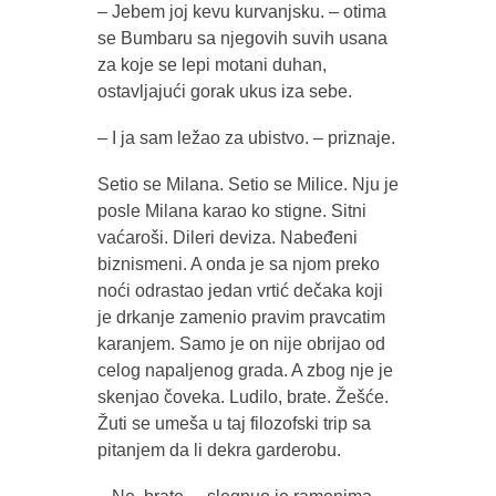
– Jebem joj kevu kurvanjsku. – otima
se Bumbaru sa njegovih suvih usana
za koje se lepi motani duhan,
ostavljajući gorak ukus iza sebe.
– I ja sam ležao za ubistvo. – priznaje.
Setio se Milana. Setio se Milice. Nju je
posle Milana karao ko stigne. Sitni
vaćaroši. Dileri deviza. Nabeđeni
biznismeni. A onda je sa njom preko
noći odrastao jedan vrtić dečaka koji
je drkanje zamenio pravim pravcatim
karanjem. Samo je on nije obrijao od
celog napaljenog grada. A zbog nje je
skenjao čoveka. Ludilo, brate. Žešće.
Žuti se umeša u taj filozofski trip sa
pitanjem da li dekra garderobu.