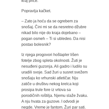
kraj priče.
Popravlja kačket.
– Zato ja hoću da se ogrebem za
snošaj. Čini mi se da nesretno džubre
nikad bilo nije do kraja dojebano –
pogan osmeh – Ti si ubledeo. Da nisi
postao bolesnik?
Iz njega progovori hoštapler lišen
fotelje zbog spleta okolnosti. Žuti je
nesuđeni guzonja. Ali gadro i ludilo su
uradili svoje. Sad žuri u susret svežem
snošaju ko vrhunski atletičar. Nju
zatiče u društvu nekog krelca koji
prosipa trule fore iz vrtova sa
porodičnih roštilja. Njemu slaže žvaku.
A nju hvata za guzove. I odvodi je
negde. Vreme je fantom. Žuri par sati.