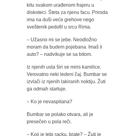
kitu svakom urađenom frajeru u
diskoteci. Šteta za njenu facu. Priroda
ima na duši veće grehove nego
sveštenik pedofil u srcu Rima.
– Užasno mi se jebe. Neodložno
moram da budem pojebana. Imaš li
auto? – nadvikuje se sa bitom.
Iz njenih usta širi se miris kamilice.
Verovatno neki ledeni čaj. Bumbar se
izvlači iz njenih lakiranih noktiju. Žuti
ga odmah startuje.
– Ko je nevaspitana?
Bumbar se polako otvara, ali je
presečen u pola reči.
– Koji je tebi racku, brate? – Žuti je