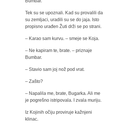
Bumbar.
Tek su se upoznali. Kad su provalili da
su zemljaci, uradili su se do jaja. Isto
propisno urađen Žuti drži se po strani.
– Karao sam kurvu. – smeje se Koja.
– Ne kapiram te, brate. – priznaje
Bumbar.
– Stavio sam joj nož pod vrat.
– Zašto?
– Napalila me, brate, Bugarka. Ali me
je pogrešno istripovala. I zvala muriju.
Iz Kojinih očiju proviruje kažnjeni
klinac.