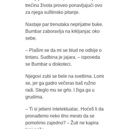
trećinu života proveo ponavljajući ovo
za njega suštinsko pitanje.
Nastaje par trenutaka neprijatne buke.
Bumbar zaboravlja na krkljanjac oko
sebe.
– Plašim se da mi se blud ne odbije o
tintaru. Sudbina je jajara. – ispoveda
se Bumbar u diskoteci.
Njegovi zubi se bele na svetlima. Lomi
se, jer ga gadro večeras baš ružno
radi. Steglo mu se grlo. I žiga ga u
grudima.
– Ti si jebeni intelektualac. Hoćeš li da
pronađemo neko tiho mesto da se
pomolimo zajedno? – Žuti ne kapira