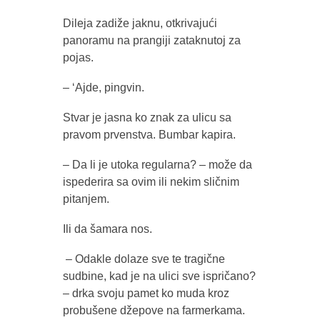
Dileja zadiže jaknu, otkrivajući
panoramu na prangiji zataknutoj za
pojas.
– ‘Ajde, pingvin.
Stvar je jasna ko znak za ulicu sa
pravom prvenstva. Bumbar kapira.
– Da li je utoka regularna? – može da
ispederira sa ovim ili nekim sličnim
pitanjem.
Ili da šamara nos.
– Odakle dolaze sve te tragične
sudbine, kad je na ulici sve ispričano?
– drka svoju pamet ko muda kroz
probušene džepove na farmerkama.