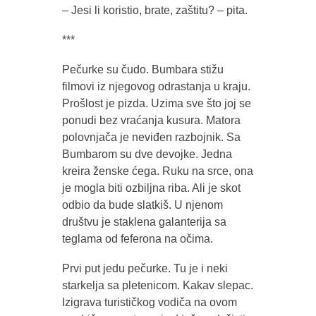
– Jesi li koristio, brate, zaštitu? – pita.
***
Pečurke su čudo. Bumbara stižu
filmovi iz njegovog odrastanja u kraju.
Prošlost je pizda. Uzima sve što joj se
ponudi bez vraćanja kusura. Matora
polovnjača je neviđen razbojnik. Sa
Bumbarom su dve devojke. Jedna
kreira ženske ćega. Ruku na srce, ona
je mogla biti ozbiljna riba. Ali je skot
odbio da bude slatkiš. U njenom
društvu je staklena galanterija sa
teglama od feferona na očima.
Prvi put jedu pečurke. Tu je i neki
starkelja sa pletenicom. Kakav slepac.
Izigrava turističkog vodiča na ovom