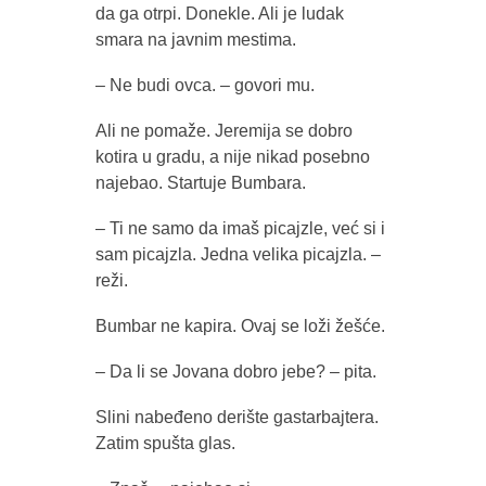
da ga otrpi. Donekle. Ali je ludak
smara na javnim mestima.
– Ne budi ovca. – govori mu.
Ali ne pomaže. Jeremija se dobro
kotira u gradu, a nije nikad posebno
najebao. Startuje Bumbara.
– Ti ne samo da imaš picajzle, već si i
sam picajzla. Jedna velika picajzla. –
reži.
Bumbar ne kapira. Ovaj se loži žešće.
– Da li se Jovana dobro jebe? – pita.
Slini nabeđeno derište gastarbajtera.
Zatim spušta glas.