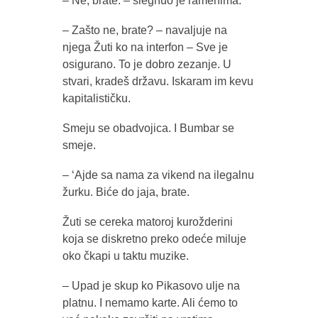
– Ne, brate. – slegnuo je ramenima.
– Zašto ne, brate? – navaljuje na
njega Žuti ko na interfon – Sve je
osigurano. To je dobro zezanje. U
stvari, kradeš državu. Iskaram im kevu
kapitalističku.
Smeju se obadvojica. I Bumbar se
smeje.
– ‘Ajde sa nama za vikend na ilegalnu
žurku. Biće do jaja, brate.
Žuti se cereka matoroj kurožderini
koja se diskretno preko odeće miluje
oko čkapi u taktu muzike.
– Upad je skup ko Pikasovo ulje na
platnu. I nemamo karte. Ali ćemo to