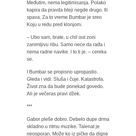
Međutim, nema legitimisanja. Polako
kapira da pravda bleji negde drugo. Ili
spava. Za to vreme Bumbar je sreo
Koju u redu pred klonjom.
– Ubo sam, brate, u chil out zoni
zanimljivu ribu. Samo neće da rađa i
nema radne navike. I to ti je. – cereka
se.
I Bumbar se propisno upropastio.
Gleda i vidi. Sluša i čuje. Katastrofa.
Život zna da bude ponekad govedo.
Ali je večeras pravi džek.
***
Gabor pleše dobro. Debelo dupe drma
skladno u ritmu muzike. Talenat je
neosporan. Može ko iz pičke da digne