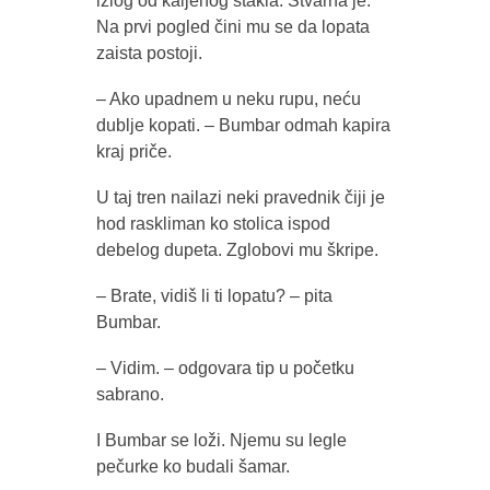
izlog od kaljenog stakla. Stvarna je.
Na prvi pogled čini mu se da lopata
zaista postoji.
– Ako upadnem u neku rupu, neću
dublje kopati. – Bumbar odmah kapira
kraj priče.
U taj tren nailazi neki pravednik čiji je
hod raskliman ko stolica ispod
debelog dupeta. Zglobovi mu škripe.
– Brate, vidiš li ti lopatu? – pita
Bumbar.
– Vidim. – odgovara tip u početku
sabrano.
I Bumbar se loži. Njemu su legle
pečurke ko budali šamar.