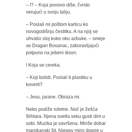
– I? – Koja ponovo diše, čvrsto
verujući u svoju taliju.
– Poslali mi poštom karticu ko
novogodišnju čestitku. A na njoj se
uhvatio sloj koke oko azbuke. – smeje
se Dragan Bosanac, zaboravljajući
potpuno na jebeni itison.
I Koja se cereka.
– Koji bolidi. Poslali ti plastiku u
koverti?
– Jesu, jarane. Obraza mi.
Neko podiže roletne. Noć je žešća
šlihtara. Njena svetla seku gusti dim u
sobi. Muzika je savršena. Miriše dobar
marokanski šit. Njegov miris dopire u