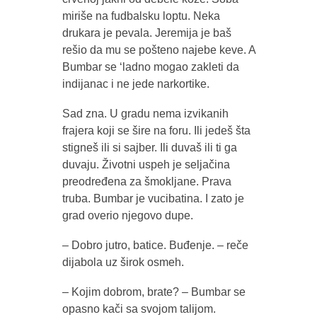
miriše na fudbalsku loptu. Neka
drukara je pevala. Jeremija je baš
rešio da mu se pošteno najebe keve. A
Bumbar se ‘ladno mogao zakleti da
indijanac i ne jede narkortike.
Sad zna. U gradu nema izvikanih
frajera koji se šire na foru. Ili jedeš šta
stigneš ili si sajber. Ili duvaš ili ti ga
duvaju. Životni uspeh je seljačina
preodređena za šmokljane. Prava
truba. Bumbar je vucibatina. I zato je
grad overio njegovo dupe.
– Dobro jutro, batice. Buđenje. – reče
dijabola uz širok osmeh.
– Kojim dobrom, brate? – Bumbar se
opasno kači sa svojom talijom.