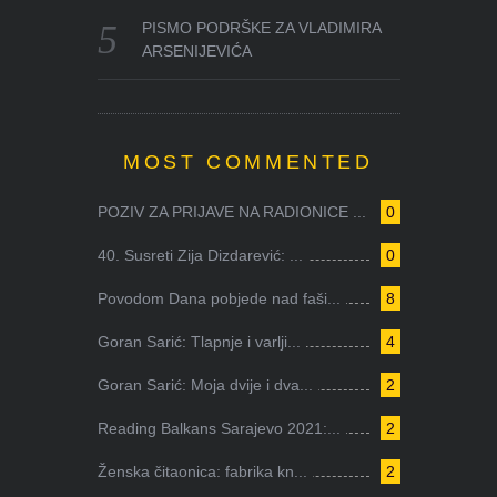
PISMO PODRŠKE ZA VLADIMIRA
ARSENIJEVIĆA
MOST COMMENTED
POZIV ZA PRIJAVE NA RADIONICE ...
0
40. Susreti Zija Dizdarević: ...
0
Povodom Dana pobjede nad faši...
8
Goran Sarić: Tlapnje i varlji...
4
Goran Sarić: Moja dvije i dva...
2
Reading Balkans Sarajevo 2021:...
2
Ženska čitaonica: fabrika kn...
2