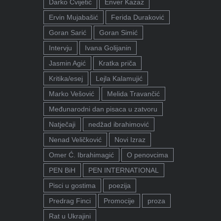
Darko Cvijetić
Enver Kazaz
Ervin Mujabašić
Ferida Duraković
Goran Sarić
Goran Simić
Intervju
Ivana Golijanin
Jasmin Agić
Kratka priča
Kritika/esej
Lejla Kalamujić
Marko Vešović
Melida Travančić
Međunarodni dan pisaca u zatvoru
Natječaji
nedžad ibrahimović
Nenad Veličković
Novi Izraz
Omer Ć. Ibrahimagić
O penovcima
PEN BiH
PEN INTERNATIONAL
Pisci u gostima
poezija
Predrag Finci
Promocije
proza
Rat u Ukrajini