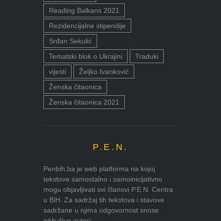
Reading Balkans 2021
Rezidencijalne stipendije
Srđan Sekulić
Tematski blok o Ukrajini
Traduki
vijesti
Željko Ivanković
Ženska čitaonica
Ženska čitaonica 2021
P.E.N.
Penbih.ba je web platforma na kojoj
tekstove samostalno i samoinicijativno
mogu objavljivati svi članovi P.E.N. Centra
u BiH. Za sadržaj tih tekstova i stavove
sadržane u njima odgovornost snose
isključivo autori.