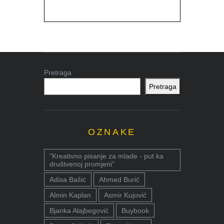
Pretraga
Pretraga
OZNAKE
"Kreativno pisanje za mlade - put ka
društvenoj promjeni"
Adisa Bašić
Ahmed Burić
Almin Kaplan
Asmir Kujović
Bjanka Alajbegović
Buybook