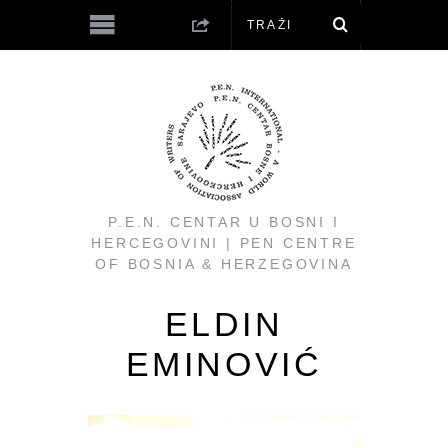
P.E.N. CENTAR U BOSNI I
HERCEGOVINI | PEN CENTRE
OF BOSNIA & HERZEGOVINA
ELDIN
EMINOVIĆ