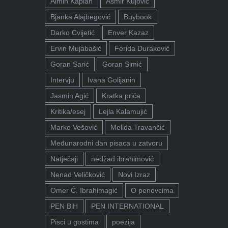
Almin Kaplan
Asmir Kujović
Bjanka Alajbegović
Buybook
Darko Cvijetić
Enver Kazaz
Ervin Mujabašić
Ferida Duraković
Goran Sarić
Goran Simić
Intervju
Ivana Golijanin
Jasmin Agić
Kratka priča
Kritika/esej
Lejla Kalamujić
Marko Vešović
Melida Travančić
Međunarodni dan pisaca u zatvoru
Natječaji
nedžad ibrahimović
Nenad Veličković
Novi Izraz
Omer Ć. Ibrahimagić
O penovcima
PEN BiH
PEN INTERNATIONAL
Pisci u gostima
poezija