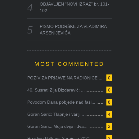
OBJAVLJEN “NOVI IZRAZ” br. 101-
102
PISMO PODRŠKE ZA VLADIMIRA
ARSENIJEVIĆA
MOST COMMENTED
POZIV ZA PRIJAVE NA RADIONICE ...
0
40. Susreti Zija Dizdarević: ...
0
Povodom Dana pobjede nad faši...
8
Goran Sarić: Tlapnje i varlji...
4
Goran Sarić: Moja dvije i dva...
2
Reading Balkans Sarajevo 2021:...
2