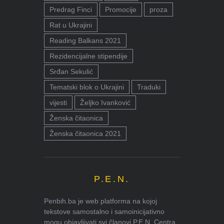
Predrag Finci
Promocije
proza
Rat u Ukrajini
Reading Balkans 2021
Rezidencijalne stipendije
Srđan Sekulić
Tematski blok o Ukrajini
Traduki
vijesti
Željko Ivanković
Ženska čitaonica
Ženska čitaonica 2021
P.E.N.
Penbih.ba je web platforma na kojoj
tekstove samostalno i samoinicijativno
mogu objavljivati svi članovi P.E.N. Centra