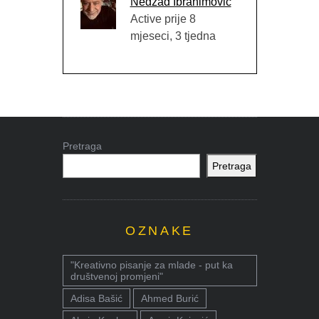
Nedžad Ibrahimović
Active prije 8
mjeseci, 3 tjedna
Pretraga
Pretraga
OZNAKE
"Kreativno pisanje za mlade - put ka
društvenoj promjeni"
Adisa Bašić
Ahmed Burić