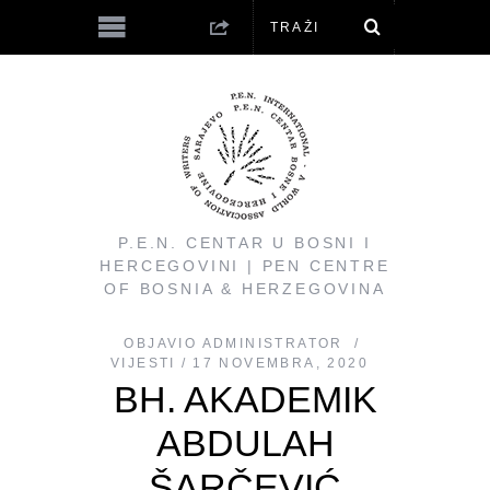
P.E.N. CENTAR U BOSNI I
HERCEGOVINI | PEN CENTRE
OF BOSNIA & HERZEGOVINA
OBJAVIO
ADMINISTRATOR
VIJESTI
17 NOVEMBRA, 2020
BH. AKADEMIK
ABDULAH
ŠARČEVIĆ