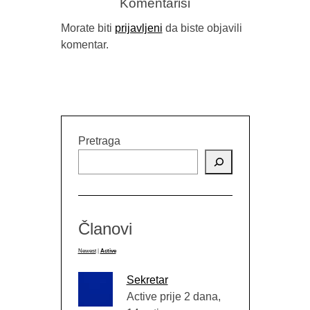
Komentariši
Morate biti
prijavljeni
da biste objavili
komentar.
RELEA
PUBLIC 
Pretraga
Članovi
Newest
|
Active
Sekretar
Active prije 2 dana,