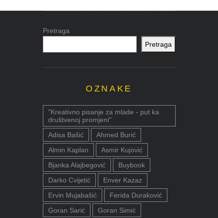
Pretraga
Pretraga
OZNAKE
"Kreativno pisanje za mlade - put ka
društvenoj promjeni"
Adisa Bašić
Ahmed Burić
Almin Kaplan
Asmir Kujović
Bjanka Alajbegović
Buybook
Darko Cvijetić
Enver Kazaz
Ervin Mujabašić
Ferida Duraković
Goran Sarić
Goran Simić