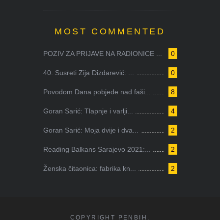
MOST COMMENTED
POZIV ZA PRIJAVE NA RADIONICE ...
0
40. Susreti Zija Dizdarević: ...
0
Povodom Dana pobjede nad faši...
8
Goran Sarić: Tlapnje i varlji...
4
Goran Sarić: Moja dvije i dva...
2
Reading Balkans Sarajevo 2021:...
2
Ženska čitaonica: fabrika kn...
2
COPYRIGHT PENBIH.