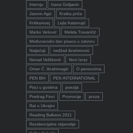
Intervju
Ivana Golijanin
Jasmin Agić
Kratka priča
Kritika/esej
Lejla Kalamujić
Marko Vešović
Melida Travančić
Međunarodni dan pisaca u zatvoru
Natječaji
nedžad ibrahimović
Nenad Veličković
Novi Izraz
Omer Ć. Ibrahimagić
O penovcima
PEN BiH
PEN INTERNATIONAL
Pisci u gostima
poezija
Predrag Finci
Promocije
proza
Rat u Ukrajini
Reading Balkans 2021
Rezidencijalne stipendije