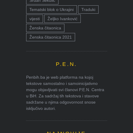
Srđan Sekulić
Tematski blok o Ukrajini
Traduki
vijesti
Željko Ivanković
Ženska čitaonica
Ženska čitaonica 2021
P.E.N.
Penbih.ba je web platforma na kojoj
tekstove samostalno i samoinicijativno
mogu objavljivati svi članovi P.E.N. Centra
u BiH. Za sadržaj tih tekstova i stavove
sadržane u njima odgovornost snose
isključivo autori.