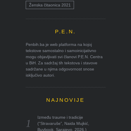
Ženska čitaonica 2021
P.E.N.
Penbih.ba je web platforma na kojoj
tekstove samostalno i samoinicijativno
mogu objavljivati svi članovi P.E.N. Centra
u BiH. Za sadržaj tih tekstova i stavove
sadržane u njima odgovornost snose
isključivo autori.
NAJNOVIJE
Između traume i tradicije
(“Stravaruše”, Naida Mujkić,
Buybook, Sarajevo, 2026.)