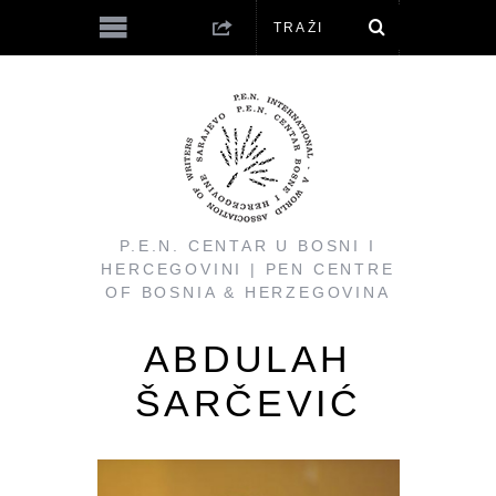
P.E.N. CENTAR U BOSNI I
HERCEGOVINI | PEN CENTRE
OF BOSNIA & HERZEGOVINA
ABDULAH
ŠARČEVIĆ