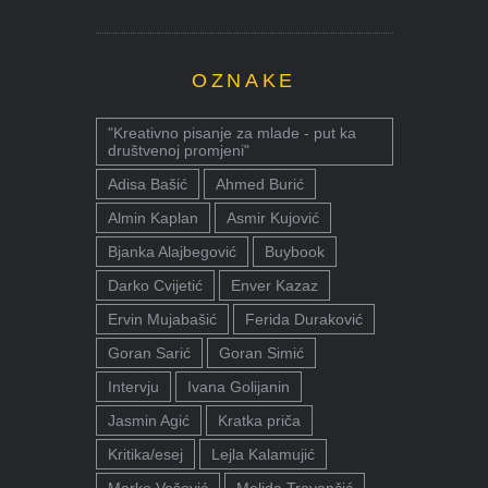
OZNAKE
"Kreativno pisanje za mlade - put ka
društvenoj promjeni"
Adisa Bašić
Ahmed Burić
Almin Kaplan
Asmir Kujović
Bjanka Alajbegović
Buybook
Darko Cvijetić
Enver Kazaz
Ervin Mujabašić
Ferida Duraković
Goran Sarić
Goran Simić
Intervju
Ivana Golijanin
Jasmin Agić
Kratka priča
Kritika/esej
Lejla Kalamujić
Marko Vešović
Melida Travančić