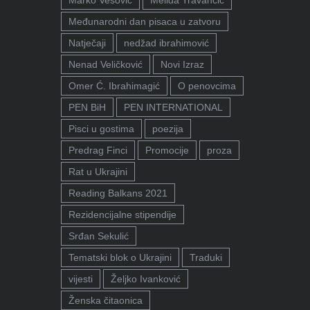
Međunarodni dan pisaca u zatvoru
Natječaji
nedžad ibrahimović
Nenad Veličković
Novi Izraz
Omer Ć. Ibrahimagić
O penovcima
PEN BiH
PEN INTERNATIONAL
Pisci u gostima
poezija
Predrag Finci
Promocije
proza
Rat u Ukrajini
Reading Balkans 2021
Rezidencijalne stipendije
Srđan Sekulić
Tematski blok o Ukrajini
Traduki
vijesti
Željko Ivanković
Ženska čitaonica