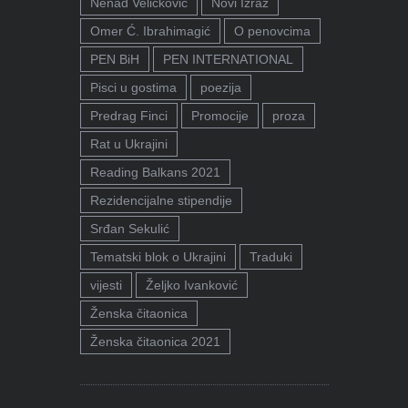
Nenad Veličković
Novi Izraz
Omer Ć. Ibrahimagić
O penovcima
PEN BiH
PEN INTERNATIONAL
Pisci u gostima
poezija
Predrag Finci
Promocije
proza
Rat u Ukrajini
Reading Balkans 2021
Rezidencijalne stipendije
Srđan Sekulić
Tematski blok o Ukrajini
Traduki
vijesti
Željko Ivanković
Ženska čitaonica
Ženska čitaonica 2021