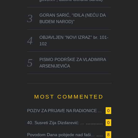
GORAN SARIĆ, “IDILA (NEĆU DA
BUDEM NAROD)”
OBJAVLJEN “NOVI IZRAZ” br. 101-
102
PISMO PODRŠKE ZA VLADIMIRA
ARSENIJEVIĆA
MOST COMMENTED
POZIV ZA PRIJAVE NA RADIONICE ...
0
40. Susreti Zija Dizdarević: ...
0
Povodom Dana pobjede nad faši...
8