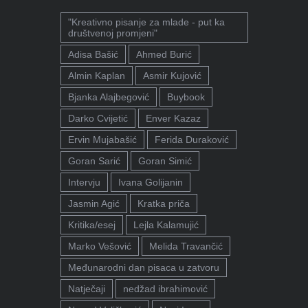
"Kreativno pisanje za mlade - put ka
društvenoj promjeni"
Adisa Bašić
Ahmed Burić
Almin Kaplan
Asmir Kujović
Bjanka Alajbegović
Buybook
Darko Cvijetić
Enver Kazaz
Ervin Mujabašić
Ferida Duraković
Goran Sarić
Goran Simić
Intervju
Ivana Golijanin
Jasmin Agić
Kratka priča
Kritika/esej
Lejla Kalamujić
Marko Vešović
Melida Travančić
Međunarodni dan pisaca u zatvoru
Natječaji
nedžad ibrahimović