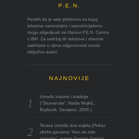
P.E.N.
Penbih.ba je web platforma na kojoj
tekstove samostalno i samoinicijativno
mogu objavljivati svi članovi P.E.N. Centra
u BiH. Za sadržaj tih tekstova i stavove
sadržane u njima odgovornost snose
isključivo autori.
NAJNOVIJE
Između traume i tradicije
(“Stravaruše”, Naida Mujkić,
Buybook, Sarajevo, 2026.)
Terasa između dva svijeta
(Prikaz
zbirke pjesama “Kao da zidu
govorim”, autora Gorana Sarića)