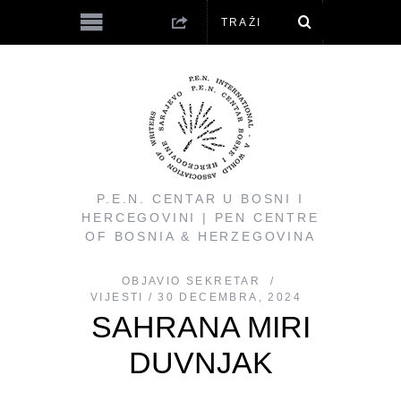
P.E.N. CENTAR U BOSNI I
HERCEGOVINI | PEN CENTRE
OF BOSNIA & HERZEGOVINA
OBJAVIO
SEKRETAR
VIJESTI
30 DECEMBRA, 2024
SAHRANA MIRI
DUVNJAK