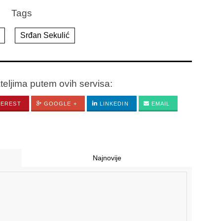
Tags
Srđan Sekulić
ateljima putem ovih servisa:
TEREST
GOOGLE +
LINKEDIN
EMAIL
Najnovije