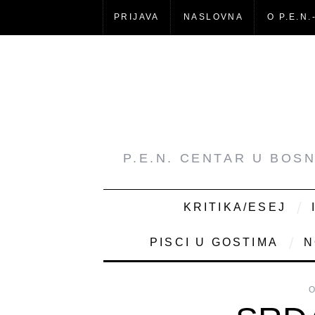
PRIJAVA
NASLOVNA
O P.E.N.
P.E.N. CENTAR U BOS
KRITIKA/ESEJ
PISCI U GOSTIMA
N