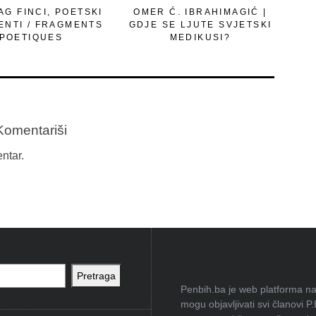
G FINCI, POETSKI
OMER Ć. IBRAHIMAGIĆ |
ENTI / FRAGMENTS
GDJE SE LJUTE SVJETSKI
POETIQUES
MEDIKUSI?
Komentariši
ntar.
Pretraga
Penbih.ba je web platforma na 
mogu objavljivati svi članovi P