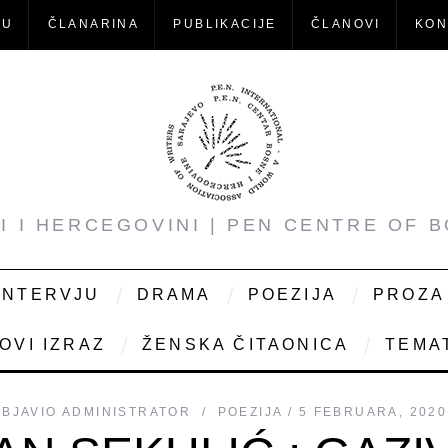
-U
ČLANARINA
PUBLIKACIJE
ČLANOVI
KON
NI I HERCEGOVINI | PEN CENTRE OF 
INTERVJU
DRAMA
POEZIJA
PROZA
OVI IZRAZ
ŽENSKA ČITAONICA
TEMAT
OBJAVIO
ADMINISTRATOR
POEZIJA
5 FEBRUARA, 2020