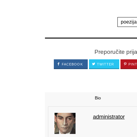
poezija
Preporučite prij
FACEBOOK
TWITTER
PIN
Bio
administrator