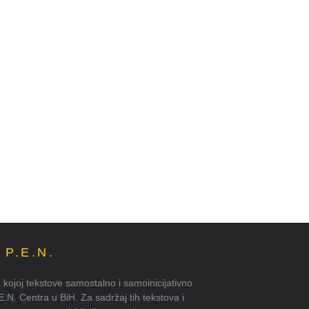
P.E.N.
kojoj tekstove samostalno i samoinicijativno
.E.N. Centra u BiH. Za sadržaj tih tekstova i