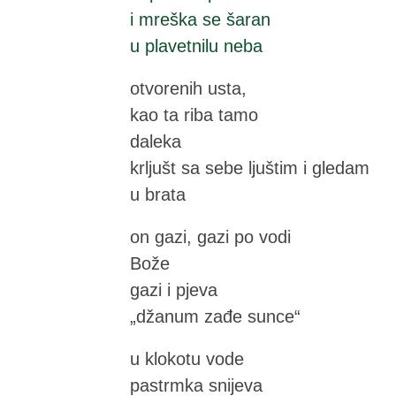
i mreška se šaran
u plavetnilu neba
otvorenih usta,
kao ta riba tamo
daleka
krljušt sa sebe ljuštim i gledam
u brata
on gazi, gazi po vodi
Bože
gazi i pjeva
„džanum zađe sunce“
u klokotu vode
pastrmka snijeva