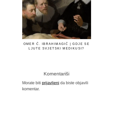
OMER Ć. IBRAHIMAGIĆ | GDJE SE
LJUTE SVJETSKI MEDIKUSI?
Komentariši
Morate biti
prijavljeni
da biste objavili
komentar.
GORAN SA
B