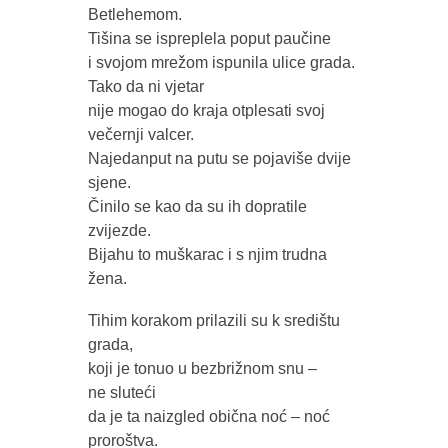
Betlehemom.
Tišina se ispreplela poput paučine
i svojom mrežom ispunila ulice grada.
Tako da ni vjetar
nije mogao do kraja otplesati svoj
večernji valcer.
Najedanput na putu se pojaviše dvije
sjene.
Činilo se kao da su ih dopratile
zvijezde.
Bijahu to muškarac i s njim trudna
žena.
Tihim korakom prilazili su k središtu
grada,
koji je tonuo u bezbrižnom snu –
ne sluteći
da je ta naizgled obična noć – noć
proroštva.