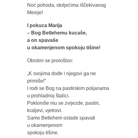
Noć pohoda, stoljećima iščekivanog
Mesije!
I pokuca Marija
– Bog Betlehemu kucaše,
a on spavaše
u okamenjenom spokoju tišine!
Obistini se proroštvo:
„K svojima dođe i njegovi ga ne
primiše!“
I rodi se Bog na pastirskim poljanama
u prohladnoj štalici.
Pokloniše mu se zvijezde, pastiri,
kraljevi, vjetrovi.
Samo Betlehem ostade spavati
u okamenjenom
spokoju tišine.