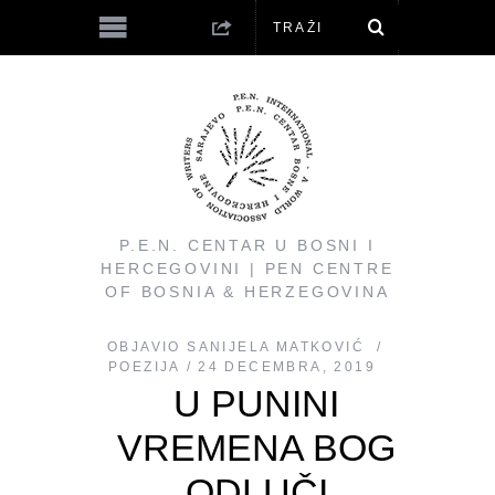
P.E.N. CENTAR U BOSNI I
HERCEGOVINI | PEN CENTRE
OF BOSNIA & HERZEGOVINA
OBJAVIO
SANIJELA MATKOVIĆ
POEZIJA
24 DECEMBRA, 2019
U PUNINI
VREMENA BOG
ODLUČI