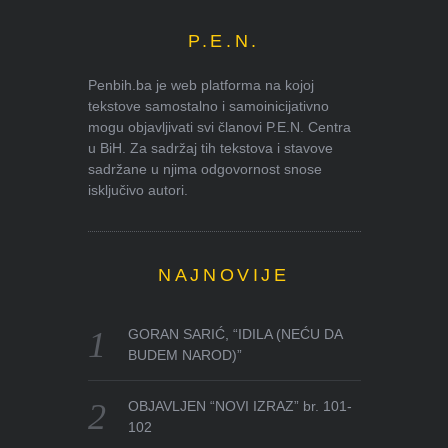
P.E.N.
Penbih.ba je web platforma na kojoj
tekstove samostalno i samoinicijativno
mogu objavljivati svi članovi P.E.N. Centra
u BiH. Za sadržaj tih tekstova i stavove
sadržane u njima odgovornost snose
isključivo autori.
NAJNOVIJE
GORAN SARIĆ, “IDILA (NEĆU DA
BUDEM NAROD)”
OBJAVLJEN “NOVI IZRAZ” br. 101-
102