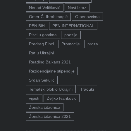
Nenad Veličković
Novi Izraz
Omer Ć. Ibrahimagić
O penovcima
PEN BiH
PEN INTERNATIONAL
Pisci u gostima
poezija
Predrag Finci
Promocije
proza
Rat u Ukrajini
Reading Balkans 2021
Rezidencijalne stipendije
Srđan Sekulić
Tematski blok o Ukrajini
Traduki
vijesti
Željko Ivanković
Ženska čitaonica
Ženska čitaonica 2021