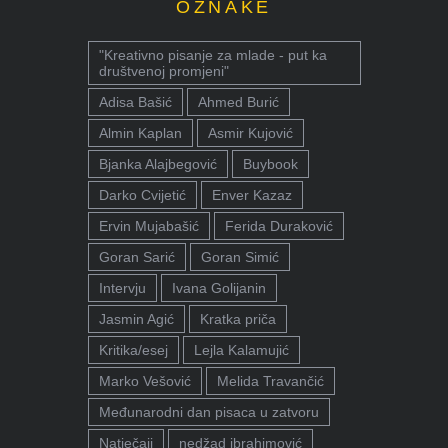
OZNAKE
"Kreativno pisanje za mlade - put ka
društvenoj promjeni"
Adisa Bašić
Ahmed Burić
Almin Kaplan
Asmir Kujović
Bjanka Alajbegović
Buybook
Darko Cvijetić
Enver Kazaz
Ervin Mujabašić
Ferida Duraković
Goran Sarić
Goran Simić
Intervju
Ivana Golijanin
Jasmin Agić
Kratka priča
Kritika/esej
Lejla Kalamujić
Marko Vešović
Melida Travančić
Međunarodni dan pisaca u zatvoru
Natječaji
nedžad ibrahimović