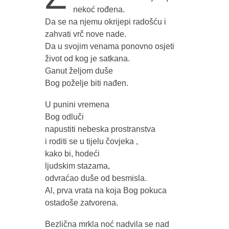
nekoć rođena.
Da se na njemu okrijepi radošću i
zahvati vrč nove nade.
Da u svojim venama ponovno osjeti
život od kog je satkana.
Ganut željom duše
Bog poželje biti nađen.
U punini vremena
Bog odluči
napustiti nebeska prostranstva
i roditi se u tijelu čovjeka ,
kako bi, hodeći
ljudskim stazama,
odvraćao duše od besmisla.
Al, prva vrata na koja Bog pokuca
ostadoše zatvorena.
Bezlična mrkla noć nadvila se nad