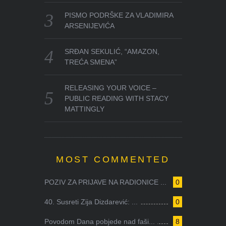
PISMO PODRŠKE ZA VLADIMIRA
ARSENIJEVIĆA
SRĐAN SEKULIĆ, “AMAZON,
TREĆA SMENA”
RELEASING YOUR VOICE –
PUBLIC READING WITH STACY
MATTINGLY
MOST COMMENTED
POZIV ZA PRIJAVE NA RADIONICE ...
0
40. Susreti Zija Dizdarević: ...
0
Povodom Dana pobjede nad faši...
8