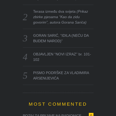
Terasa između dva svijeta
(Prikaz
zbirke pjesama “Kao da zidu
govorim”, autora Gorana Sarića)
GORAN SARIĆ, “IDILA (NEĆU DA
BUDEM NAROD)”
OBJAVLJEN “NOVI IZRAZ” br. 101-
102
PISMO PODRŠKE ZA VLADIMIRA
ARSENIJEVIĆA
MOST COMMENTED
POZIV ZA PRIJAVE NA RADIONICE ...
0