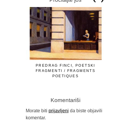
PREDRAG FINCI, POETSKI
FRAGMENTI / FRAGMENTS
POETIQUES
Komentariši
Morate biti
prijavljeni
da biste objavili
komentar.
GORAN SA
B