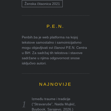
Ženska čitaonica 2021
P.E.N.
Penbih.ba je web platforma na kojoj
tekstove samostalno i samoinicijativno
mogu objavljivati svi članovi P.E.N. Centra
u BiH. Za sadržaj tih tekstova i stavove
sadržane u njima odgovornost snose
isključivo autori.
NAJNOVIJE
Između traume i tradicije
(“Stravaruše”, Naida Mujkić,
Buybook, Sarajevo, 2026.)