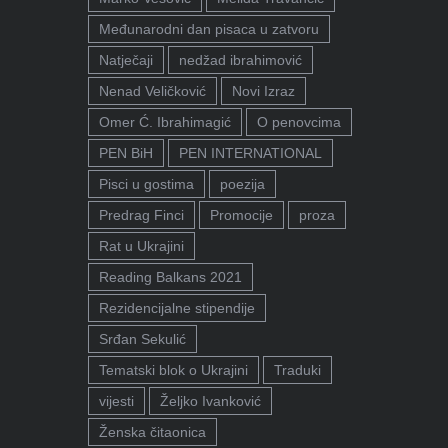
Međunarodni dan pisaca u zatvoru
Natječaji
nedžad ibrahimović
Nenad Veličković
Novi Izraz
Omer Ć. Ibrahimagić
O penovcima
PEN BiH
PEN INTERNATIONAL
Pisci u gostima
poezija
Predrag Finci
Promocije
proza
Rat u Ukrajini
Reading Balkans 2021
Rezidencijalne stipendije
Srđan Sekulić
Tematski blok o Ukrajini
Traduki
vijesti
Željko Ivanković
Ženska čitaonica