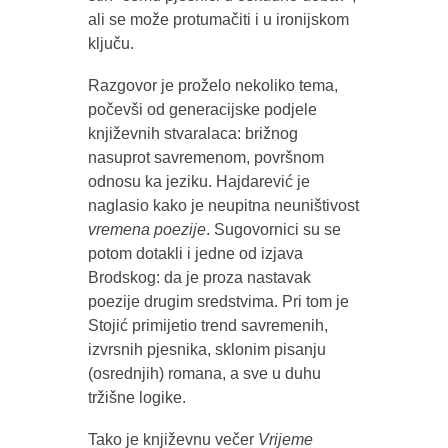
ali se može protumačiti i u ironijskom
ključu.
Razgovor je proželo nekoliko tema,
počevši od generacijske podjele
književnih stvaralaca: brižnog
nasuprot savremenom, površnom
odnosu ka jeziku. Hajdarević je
naglasio kako je neupitna neuništivost
vremena poezije
. Sugovornici su se
potom dotakli i jedne od izjava
Brodskog: da je proza nastavak
poezije drugim sredstvima. Pri tom je
Stojić primijetio trend savremenih,
izvrsnih pjesnika, sklonim pisanju
(osrednjih) romana, a sve u duhu
tržišne logike.
Tako je književnu večer
Vrijeme