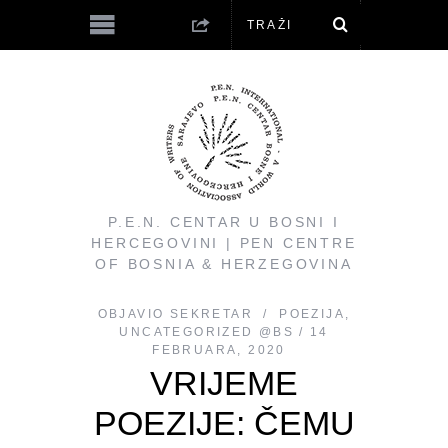
P.E.N. CENTAR U BOSNI I
HERCEGOVINI | PEN CENTRE
OF BOSNIA & HERZEGOVINA
OBJAVIO
SEKRETAR
POEZIJA
,
UNCATEGORIZED @BS
14
FEBRUARA, 2020
VRIJEME
POEZIJE: ČEMU