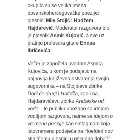
okupila su se velika imena
bosanskohercegovačke poezije:
pjesnici
Mile Stojić
i
Hadžem
Hajdarević
. Moderator razgovora bio
je pjesnik
Asmir Kujović
, a sve uz
pratnju profesora gitare
Enesa
Ibričevića
.
Večer je započela uvodom Asmira
Kujovića, u kom je podsjetio na
najnovija književna ostvarenja svojih
sugovornika – na Stojićeve zbirke
Doći će drugi
i
Hatidža
, kao i na
Hajdarevićevu zbirku
Arabeske od
vode
– te publiku upoznao sa idejom
vodiljom razgovora, naime sa idejom o
vremenu poezije
kao sintagmom koja
istovremeno podsjeća na Hoelderlinov
stih “čemu pjesnici u oskudno doba?”,