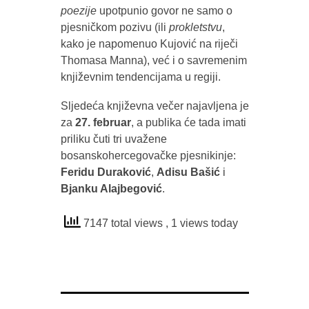
poezije
upotpunio govor ne samo o
pjesničkom pozivu (ili
prokletstvu
,
kako je napomenuo Kujović na riječi
Thomasa Manna), već i o savremenim
književnim tendencijama u regiji.
Sljedeća književna večer najavljena je
za
27. februar
, a publika će tada imati
priliku čuti tri uvažene
bosanskohercegovačke pjesnikinje:
Feridu Duraković
,
Adisu Bašić
i
Bjanku Alajbegović
.
7147 total views
, 1 views today