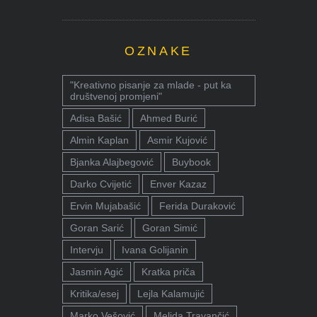
OZNAKE
"Kreativno pisanje za mlade - put ka
društvenoj promjeni"
Adisa Bašić
Ahmed Burić
Almin Kaplan
Asmir Kujović
Bjanka Alajbegović
Buybook
Darko Cvijetić
Enver Kazaz
Ervin Mujabašić
Ferida Duraković
Goran Sarić
Goran Simić
Intervju
Ivana Golijanin
Jasmin Agić
Kratka priča
Kritika/esej
Lejla Kalamujić
Marko Vešović
Melida Travančić